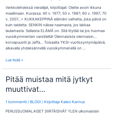
Verkkolehdessä vierailijat, kirjoittajat: Olette avoin ikkuna
maailmaan. Kuvassa: 40 v. 1977; 50 v. 1987; 60 v. 1997; 70
v. 2007…> KUKKAKEPPINÄ elämäni vaihetta, joka päivä on
kuin taidetta. SENKIN näkee naamasta, jos lakkaa
laulamasta. Sellaista ELÄMÄ on. Sitä löytää tai jos huomaa
vuosikymmenten varsitieltä! Olennaisista olennaisin…
korvapuustit ja Jaffa… Toisaalta YKSI-vuotissyntymäpäivä,
alkavalla yhdeksännellä vuosikymmenellä on …
SUURI
Lue lisää »
kiitos
…
Pitää muistaa mitä jytkyt
21.
elokuuta
muuttivat…
2018
1 kommentti
/
BLOGI
/ Kirjoittaja
Kalevi Kannus
PERUSSUOMALAISET SIIRTÄISIVÄT YLEN ulkomaisten