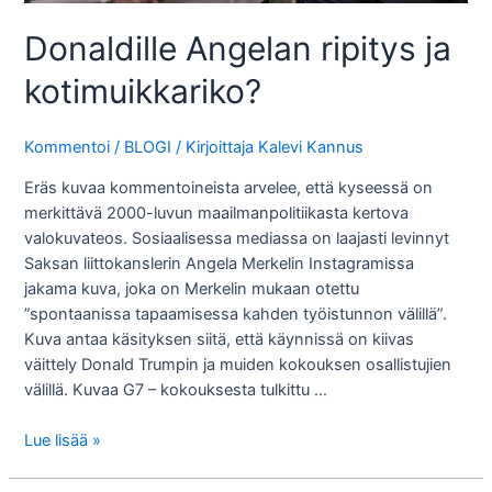
Donaldille Angelan ripitys ja
kotimuikkariko?
Kommentoi
/
BLOGI
/ Kirjoittaja
Kalevi Kannus
Eräs kuvaa kommentoineista arvelee, että kyseessä on
merkittävä 2000-luvun maailmanpolitiikasta kertova
valokuvateos. Sosiaalisessa mediassa on laajasti levinnyt
Saksan liittokanslerin Angela Merkelin Instagramissa
jakama kuva, joka on Merkelin mukaan otettu
”spontaanissa tapaamisessa kahden työistunnon välillä”.
Kuva antaa käsityksen siitä, että käynnissä on kiivas
väittely Donald Trumpin ja muiden kokouksen osallistujien
välillä. Kuvaa G7 – kokouksesta tulkittu …
Donaldille
Lue lisää »
Angelan
ripitys