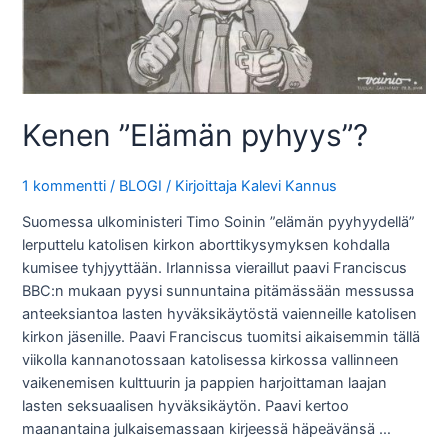
Kenen ”Elämän pyhyys”?
1 kommentti
/
BLOGI
/ Kirjoittaja
Kalevi Kannus
Suomessa ulkoministeri Timo Soinin ”elämän pyyhyydellä”
lerputtelu katolisen kirkon aborttikysymyksen kohdalla
kumisee tyhjyyttään. Irlannissa vieraillut paavi Franciscus
BBC:n mukaan pyysi sunnuntaina pitämässään messussa
anteeksiantoa lasten hyväksikäytöstä vaienneille katolisen
kirkon jäsenille. Paavi Franciscus tuomitsi aikaisemmin tällä
viikolla kannanotossaan katolisessa kirkossa vallinneen
vaikenemisen kulttuurin ja pappien harjoittaman laajan
lasten seksuaalisen hyväksikäytön. Paavi kertoo
maanantaina julkaisemassaan kirjeessä häpeävänsä …