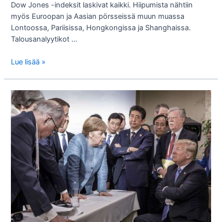
Dow Jones -indeksit laskivat kaikki. Hiipumista nähtiin
myös Euroopan ja Aasian pörsseissä muun muassa
Lontoossa, Pariisissa, Hongkongissa ja Shanghaissa.
Talousanalyytikot …
Ajoiko
Lue lisää »
Don
Trump
Yhdysvallat
Singaporessa
miinaan?