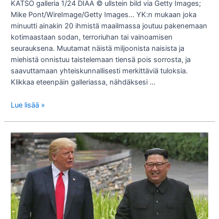
KATSO galleria 1/24 DIAA © ullstein bild via Getty Images;
Mike Pont/WireImage/Getty Images… YK:n mukaan joka
minuutti ainakin 20 ihmistä maailmassa joutuu pakenemaan
kotimaastaan sodan, terroriuhan tai vainoamisen
seurauksena. Muutamat näistä miljoonista naisista ja
miehistä onnistuu taistelemaan tiensä pois sorrosta, ja
saavuttamaan yhteiskunnallisesti merkittäviä tuloksia.
Klikkaa eteenpäin galleriassa, nähdäksesi …
Pakolaisia
Lue lisää »