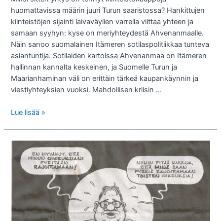
huomattavissa määrin juuri Turun saaristossa? Hankittujen
kiinteistöjen sijainti laivaväylien varrella viittaa yhteen ja
samaan syyhyn: kyse on meriyhteydestä Ahvenanmaalle.
Näin sanoo suomalainen Itämeren sotilaspolitiikkaa tunteva
asiantuntija. Sotilaiden kartoissa Ahvenanmaa on Itämeren
hallinnan kannalta keskeinen, ja Suomelle Turun ja
Maarianhaminan väli on erittäin tärkeä kaupankäynnin ja
viestiyhteyksien vuoksi. Mahdollisen kriisin …
Airiston
Lue lisää »
Helmi…
venäläisten
maakaupat
Suomessa?