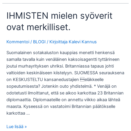
väkivallasta…
IHMISTEN mielen syöverit
ovat merkilliset.
Kommentoi
/
BLOGI
/ Kirjoittaja
Kalevi Kannus
Suomalainen sotakaluston kauppias menetti henkensä
samalla tavalla kuin venäläinen kaksoisagentti tyttärineen
joutui murhayrityksen uhriksi. Britanniassa tapaus johti
valtioiden keskinäiseen kiistelyyn. SUOMESSA seurauksena
on KESKUSTELTU kansanedustajien eläkkeelle
sopeutumisesta? Jotenkin outo yhdistelmä. * Venäjä on
odotetusti ilmoittanut, että se aikoo karkottaa 23 Britannian
diplomaattia. Diplomaateille on annettu viikko aikaa lähteä
maasta. Kyseessä on vastatoimi Britannian päätökselle
karkottaa …
IHMISTEN
Lue lisää »