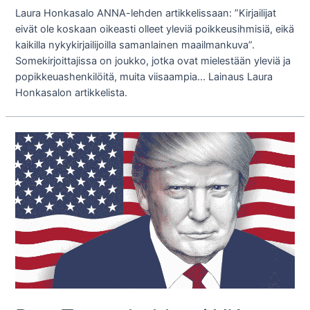
Laura Honkasalo ANNA-lehden artikkelissaan: ”Kirjailijat
eivät ole koskaan oikeasti olleet yleviä poikkeusihmisiä, eikä
kaikilla nykykirjailijoilla samanlainen maailmankuva”.
Somekirjoittajissa on joukko, jotka ovat mielestään yleviä ja
popikkeuashenkilöitä, muita viisaampia… Lainaus Laura
Honkasalon artikkelista.