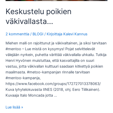
Keskustelu poikien
väkivallasta…
2 kommenttia
/
BLOGI
/ Kirjoittaja
Kalevi Kannus
Miehen malli on rajoittunut ja väkivaltainen, ja siksi tarvitaan
#mentoo – Lue mistä on kysymys! Pojat selvittelevät
välejään nyrkein, puhetta värittää väkivallalla uhkailu. Tutkija
Henri Hyvönen muistuttaa, että kasvattajilla on suuri
vastuu, jotta väkivallan kulttuuri saadaan kitkettyä poikien
maailmasta. #metoo-kampanjan rinnalle tarvitaan
#mentoo-kampanja,
https://www.facebook.com/groups/172727013378063/
Kuva lyhytelokuvasta IINES (2018, ohj. Eero Tiilikainen).
Kuvaaja Italo Moncada jotta …
Keskustelu
Lue lisää »
poikien