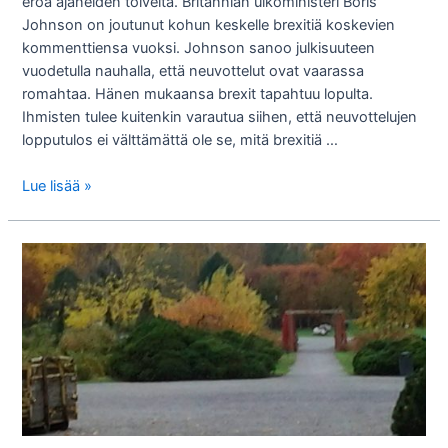
eroa ajaneiden toiveita. Britannian ulkoministeri Boris
Johnson on joutunut kohun keskelle brexitiä koskevien
kommenttiensa vuoksi. Johnson sanoo julkisuuteen
vuodetulla nauhalla, että neuvottelut ovat vaarassa
romahtaa. Hänen mukaansa brexit tapahtuu lopulta.
Ihmisten tulee kuitenkin varautua siihen, että neuvottelujen
lopputulos ei välttämättä ole se, mitä brexitiä …
Britannian
Lue lisää »
ulkoministeri:
Trump
pelastaisi
brexitin