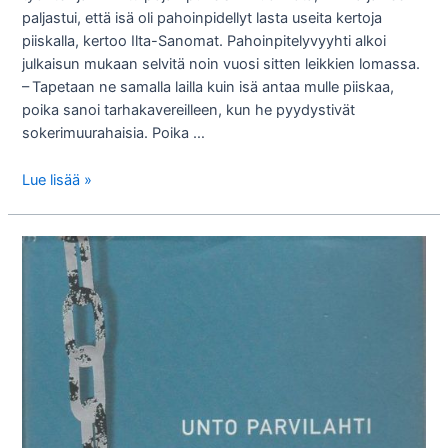
paljastui, että isä oli pahoinpidellyt lasta useita kertoja
piiskalla, kertoo Ilta-Sanomat. Pahoinpitelyvyyhti alkoi
julkaisun mukaan selvitä noin vuosi sitten leikkien lomassa.
– Tapetaan ne samalla lailla kuin isä antaa mulle piiskaa,
poika sanoi tarhakavereilleen, kun he pyydystivät
sokerimuurahaisia. Poika …
Tarttiskos
Lue lisää »
tehrä
jottai?