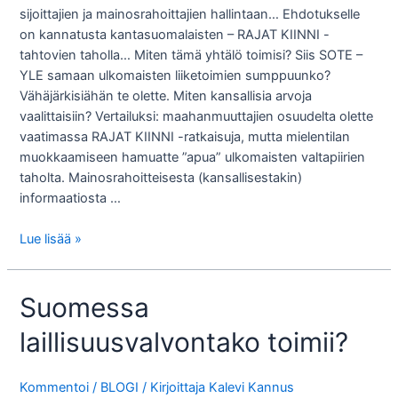
sijoittajien ja mainosrahoittajien hallintaan… Ehdotukselle
on kannatusta kantasuomalaisten – RAJAT KIINNI -
tahtovien taholla… Miten tämä yhtälö toimisi? Siis SOTE –
YLE samaan ulkomaisten liiketoimien sumppuunko?
Vähäjärkisiähän te olette. Miten kansallisia arvoja
vaalittaisiin? Vertailuksi: maahanmuuttajien osuudelta olette
vaatimassa RAJAT KIINNI -ratkaisuja, mutta mielentilan
muokkaamiseen hamuatte ”apua” ulkomaisten valtapiirien
taholta. Mainosrahoitteisesta (kansallisestakin)
informaatiosta …
Pitää
Lue lisää »
muistaa
mitä
Suomessa
jytkyt
muuttivat…
laillisuusvalvontako toimii?
Kommentoi
/
BLOGI
/ Kirjoittaja
Kalevi Kannus