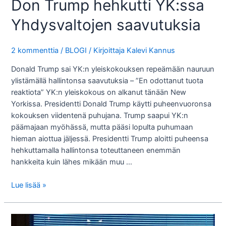
Don Trump hehkutti YK:ssa
Yhdysvaltojen saavutuksia
2 kommenttia
/
BLOGI
/ Kirjoittaja
Kalevi Kannus
Donald Trump sai YK:n yleiskokouksen repeämään nauruun
ylistämällä hallintonsa saavutuksia – ”En odottanut tuota
reaktiota” YK:n yleiskokous on alkanut tänään New
Yorkissa. Presidentti Donald Trump käytti puheenvuoronsa
kokouksen viidentenä puhujana. Trump saapui YK:n
päämajaan myöhässä, mutta pääsi lopulta puhumaan
hieman aiottua jäljessä. Presidentti Trump aloitti puheensa
hehkuttamalla hallintonsa toteuttaneen enemmän
hankkeita kuin lähes mikään muu …
Don
Lue lisää »
Trump
hehkutti
YK:ssa