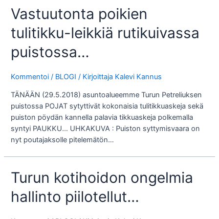
Vastuutonta poikien
tulitikku-leikkiä rutikuivassa
puistossa…
Kommentoi
/
BLOGI
/ Kirjoittaja
Kalevi Kannus
TÄNÄÄN (29.5.2018) asuntoalueemme Turun Petreliuksen
puistossa POJAT sytyttivät kokonaisia tulitikkuaskeja sekä
puiston pöydän kannella palavia tikkuaskeja polkemalla
syntyi PAUKKU… UHKAKUVA : Puiston syttymisvaara on
nyt poutajaksolle pitelemätön…
Turun kotihoidon ongelmia
hallinto piilotellut…