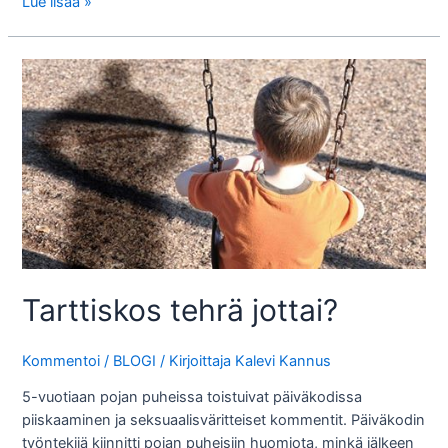
Politiikan
Lue lisää »
reformia
yritetty
ennenkin
Tarttiskos tehrä jottai?
Kommentoi
/
BLOGI
/ Kirjoittaja
Kalevi Kannus
5-vuotiaan pojan puheissa toistuivat päiväkodissa
piiskaaminen ja seksuaalisväritteiset kommentit. Päiväkodin
työntekijä kiinnitti pojan puheisiin huomiota, minkä jälkeen