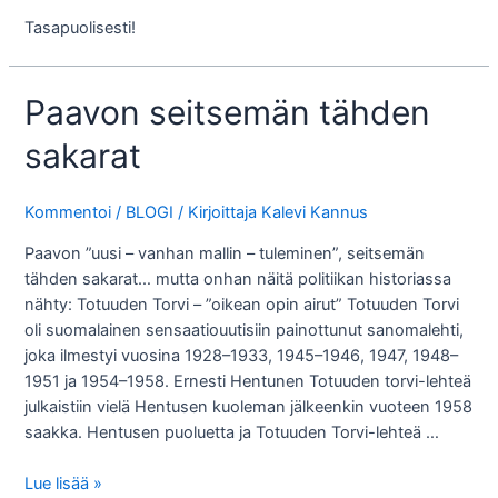
Tasapuolisesti!
Paavon seitsemän tähden
sakarat
Kommentoi
/
BLOGI
/ Kirjoittaja
Kalevi Kannus
Paavon ”uusi – vanhan mallin – tuleminen”, seitsemän
tähden sakarat… mutta onhan näitä politiikan historiassa
nähty: Totuuden Torvi – ”oikean opin airut” Totuuden Torvi
oli suomalainen sensaatiouutisiin painottunut sanomalehti,
joka ilmestyi vuosina 1928–1933, 1945–1946, 1947, 1948–
1951 ja 1954–1958. Ernesti Hentunen Totuuden torvi-lehteä
julkaistiin vielä Hentusen kuoleman jälkeenkin vuoteen 1958
saakka. Hentusen puoluetta ja Totuuden Torvi-lehteä …
Paavon
Lue lisää »