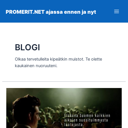
Siirry
sisältöön
PROMERIT.NET ajassa ennen ja nyt
Main
Men
BLOGI
Olkaa tervetulleita kipeätkin muistot. Te olette
kaukainen nuoruuteni.