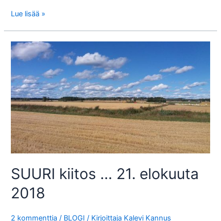
Kenen
Lue lisää »
”Elämän
pyhyys”?
SUURI kiitos … 21. elokuuta
2018
2 kommenttia
/
BLOGI
/ Kirjoittaja
Kalevi Kannus