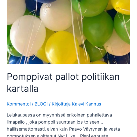
Pomppivat pallot politiikan
kartalla
Kommentoi
/
BLOGI
/ Kirjoittaja
Kalevi Kannus
Lelukaupassa on myynnissä erikoinen puhallettava
ilmapallo , joka pomppii suuntaan jos toiseen…
hallitsemattomasti, aivan kuin Paavo Väyrynen ja vasta
pompotuksen aloittanut Nyt Liike… Pieni ennuste.