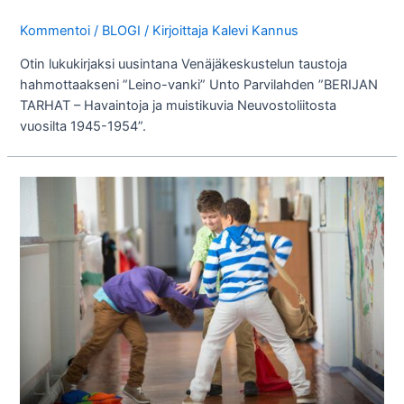
Kommentoi
/
BLOGI
/ Kirjoittaja
Kalevi Kannus
Otin lukukirjaksi uusintana Venäjäkeskustelun taustoja
hahmottaakseni ”Leino-vanki” Unto Parvilahden ”BERIJAN
TARHAT – Havaintoja ja muistikuvia Neuvostoliitosta
vuosilta 1945-1954”.