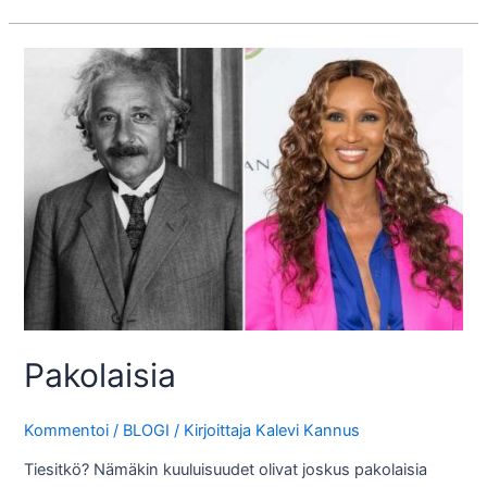
seitsemän
tähden
sakarat
Pakolaisia
Kommentoi
/
BLOGI
/ Kirjoittaja
Kalevi Kannus
Tiesitkö? Nämäkin kuuluisuudet olivat joskus pakolaisia