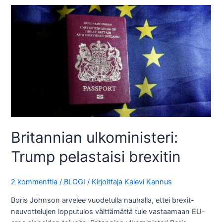
ja
kotimuikkariko?
Britannian ulkoministeri:
Trump pelastaisi brexitin
2 kommenttia
/
BLOGI
/ Kirjoittaja
Kalevi Kannus
Boris Johnson arvelee vuodetulla nauhalla, ettei brexit-
neuvottelujen lopputulos välttämättä tule vastaamaan EU-