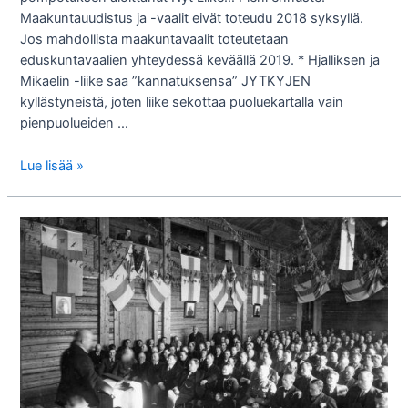
Maakuntauudistus ja -vaalit eivät toteudu 2018 syksyllä.
Jos mahdollista maakuntavaalit toteutetaan
eduskuntavaalien yhteydessä keväällä 2019. * Hjalliksen ja
Mikaelin -liike saa ”kannatuksensa” JYTKYJEN
kyllästyneistä, joten liike sekottaa puoluekartalla vain
pienpuolueiden …
Pomppivat
Lue lisää »
pallot
politiikan
kartalla