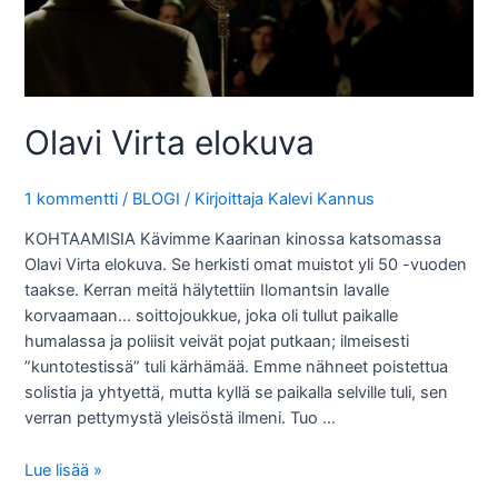
Olavi Virta elokuva
1 kommentti
/
BLOGI
/ Kirjoittaja
Kalevi Kannus
KOHTAAMISIA Kävimme Kaarinan kinossa katsomassa
Olavi Virta elokuva. Se herkisti omat muistot yli 50 -vuoden
taakse. Kerran meitä hälytettiin Ilomantsin lavalle
korvaamaan… soittojoukkue, joka oli tullut paikalle
humalassa ja poliisit veivät pojat putkaan; ilmeisesti
”kuntotestissä” tuli kärhämää. Emme nähneet poistettua
solistia ja yhtyettä, mutta kyllä se paikalla selville tuli, sen
verran pettymystä yleisöstä ilmeni. Tuo …
Olavi
Lue lisää »
Virta