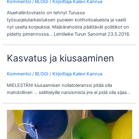
Kommentoi
/
BLOGI
/ Kirjoittaja
Kalevi Kannus
Aluehallintovirasto on tehnyt Turussa
työsuojelutarkastuksen puoleen kotihoitoalueista ja vaatii
nyt useita korjauksia. Määrärahoista päättävät poliitikot on
pidetty pimennossa… Lehtileike Turun Sanomat 23.5.2018.
Kasvatus ja kiusaaminen
Kommentoi
/
BLOGI
/ Kirjoittaja
Kalevi Kannus
MIELESTÄNI kiusaamisen nollatoleranssi pitää olla
mahdollinen … selittelyille narsismista jne ei pidä olla sijaa…