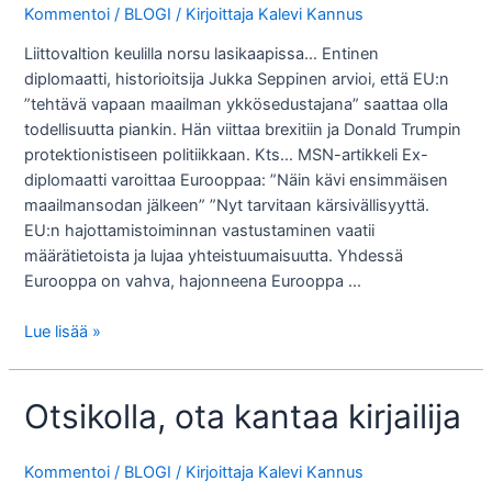
Kommentoi
/
BLOGI
/ Kirjoittaja
Kalevi Kannus
Liittovaltion keulilla norsu lasikaapissa… Entinen
diplomaatti, historioitsija Jukka Seppinen arvioi, että EU:n
”tehtävä vapaan maailman ykkösedustajana” saattaa olla
todellisuutta piankin. Hän viittaa brexitiin ja Donald Trumpin
protektionistiseen politiikkaan. Kts… MSN-artikkeli Ex-
diplomaatti varoittaa Eurooppaa: ”Näin kävi ensimmäisen
maailmansodan jälkeen” ”Nyt tarvitaan kärsivällisyyttä.
EU:n hajottamistoiminnan vastustaminen vaatii
määrätietoista ja lujaa yhteistuumaisuutta. Yhdessä
Eurooppa on vahva, hajonneena Eurooppa …
Amerikan
Lue lisää »
konservatiivien
moraali?
Otsikolla, ota kantaa kirjailija
Kommentoi
/
BLOGI
/ Kirjoittaja
Kalevi Kannus