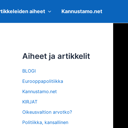
tikkeleiden aiheet
Kannustamo.net
Aiheet ja artikkelit
BLOGI
Eurooppapolitiikka
Kannustamo.net
KIRJAT
Oikeusvaltion arvotko?
Politiikka, kansallinen