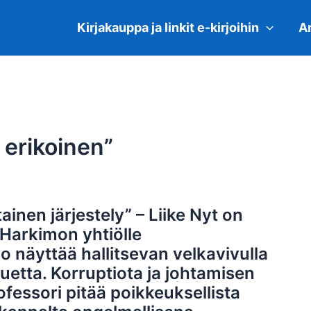
Kirjakauppa ja linkit e-kirjoihin
Ar
 erikoinen”
tainen järjestely” – Liike Nyt on
 Harkimon yhtiölle
 näyttää hallitsevan velkavivulla
etta. Korruptiota ja johtamisen
ofessori pitää poikkeuksellista