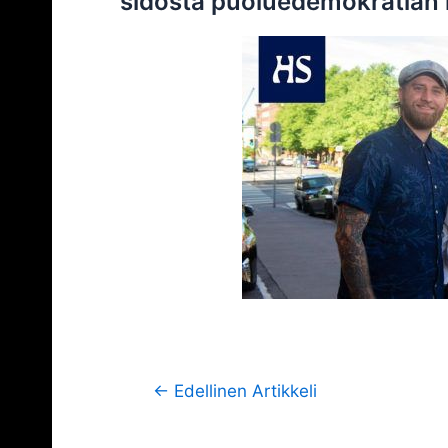
sidosta puoluedemokratian 
Artikkelien
←
Edellinen Artikkeli
selaus