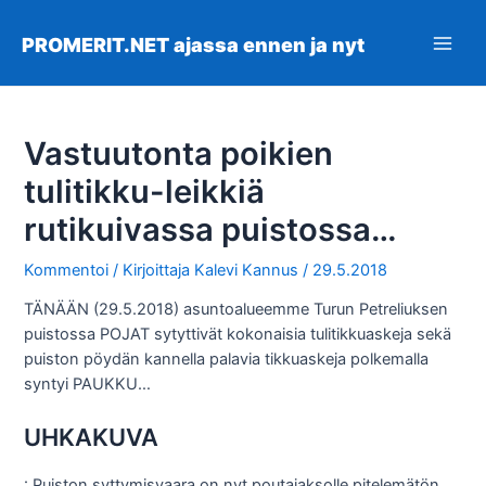
Siirry
sisältöön
PROMERIT.NET ajassa ennen ja nyt
Main
Men
Vastuutonta poikien
tulitikku-leikkiä
rutikuivassa puistossa…
Kommentoi
/ Kirjoittaja
Kalevi Kannus
/
29.5.2018
TÄNÄÄN (29.5.2018) asuntoalueemme Turun Petreliuksen
puistossa POJAT sytyttivät kokonaisia tulitikkuaskeja sekä
puiston pöydän kannella palavia tikkuaskeja polkemalla
syntyi PAUKKU…
UHKAKUVA
: Puiston syttymisvaara on nyt poutajaksolle pitelemätön…