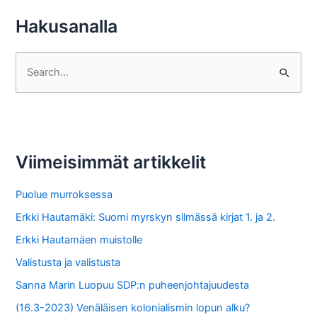
Hakusanalla
S
e
a
r
c
Viimeisimmät artikkelit
h
f
Puolue murroksessa
o
Erkki Hautamäki: Suomi myrskyn silmässä kirjat 1. ja 2.
r
Erkki Hautamäen muistolle
:
Valistusta ja valistusta
Sanna Marin Luopuu SDP:n puheenjohtajuudesta
(16.3-2023) Venäläisen kolonialismin lopun alku?