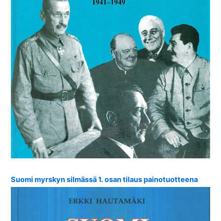
Suomi myrskyn silmässä 1. osan tilaus painotuotteena