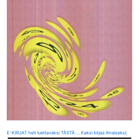
E-KIRJAT heti luettavaksi TÄSTÄ … Kaksi kirjaa ilmaiseksi;