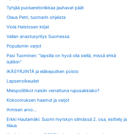
Tyhjää puolueretoriikkaa jauhavat päät
Olaus Petri, tuomarin ohjeista
Viola Heistosen kirjat
Vallan anastusyritys Suomessa
Populismin varjot
Pasi Tuominen: ”lapsilla on hyvä olla siellä, missä ehkä
isätkin”
IKÄSYRJINTÄ ja eläkeputken poisto
Lapsenoikeudet
Miespoliitikot naisiin verrattuna rupusakkiako?
Kokoomuksen haamut ja varjot
Ihmisen arvo…
Erkki Hautamäki: Suomi myrskyn silmässä 2. osa, esittely ja
tilaus