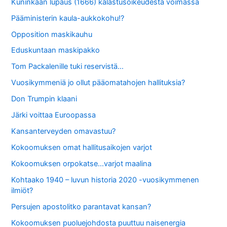
Kuninkaan lupaus (1666) kalastusoikeudesta voimassa
Pääministerin kaula-aukkokohu!?
Opposition maskikauhu
Eduskuntaan maskipakko
Tom Packalenille tuki reservistä…
Vuosikymmeniä jo ollut pääomatahojen hallituksia?
Don Trumpin klaani
Järki voittaa Euroopassa
Kansanterveyden omavastuu?
Kokoomuksen omat hallitusaikojen varjot
Kokoomuksen orpokatse…varjot maalina
Kohtaako 1940 – luvun historia 2020 -vuosikymmenen
ilmiöt?
Persujen apostolitko parantavat kansan?
Kokoomuksen puoluejohdosta puuttuu naisenergia