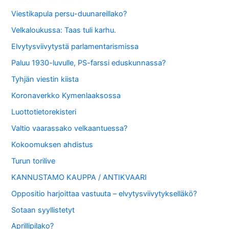
Viestikapula persu-duunareillako?
Velkaloukussa: Taas tuli karhu.
Elvytysviivytystä parlamentarismissa
Paluu 1930-luvulle, PS-farssi eduskunnassa?
Tyhjän viestin kiista
Koronaverkko Kymenlaaksossa
Luottotietorekisteri
Valtio vaarassako velkaantuessa?
Kokoomuksen ahdistus
Turun torilive
KANNUSTAMO KAUPPA / ANTIKVAARI
Oppositio harjoittaa vastuuta – elvytysviivytykselläkö?
Sotaan syyllistetyt
Aprillipilako?