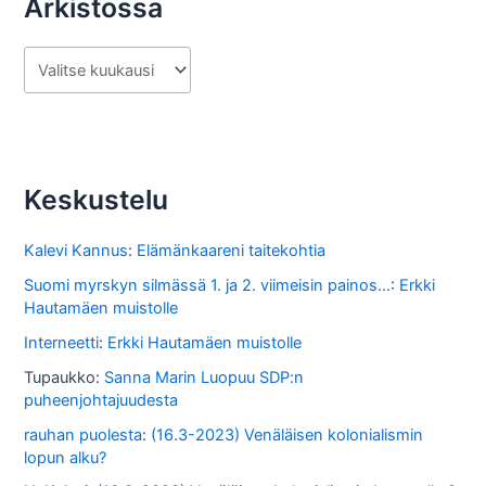
Arkistossa
A
r
k
i
s
Keskustelu
t
o
Kalevi Kannus
:
Elämänkaareni taitekohtia
s
Suomi myrskyn silmässä 1. ja 2. viimeisin painos...
:
Erkki
Hautamäen muistolle
s
Interneetti
:
Erkki Hautamäen muistolle
a
Tupaukko
:
Sanna Marin Luopuu SDP:n
puheenjohtajuudesta
rauhan puolesta
:
(16.3-2023) Venäläisen kolonialismin
lopun alku?