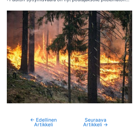
←
Edellinen
Seuraava
Artikkelien
Artikkeli
Artikkeli
→
selaus