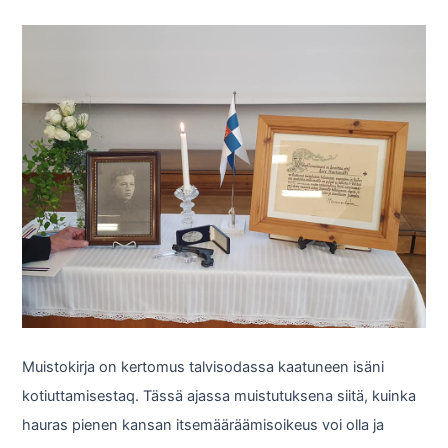
Muistokirja on kertomus talvisodassa kaatuneen isäni
kotiuttamisestaq. Tässä ajassa muistutuksena siitä, kuinka
hauras pienen kansan itsemääräämisoikeus voi olla ja