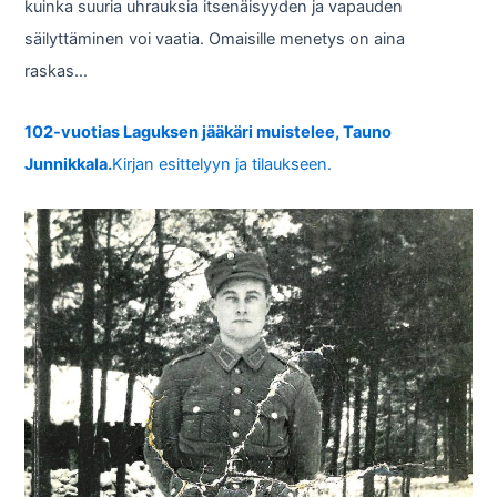
kuinka suuria uhrauksia itsenäisyyden ja vapauden
säilyttäminen voi vaatia. Omaisille menetys on aina
raskas…
102-vuotias Laguksen jääkäri muistelee, Tauno
Junnikkala.
Kirjan esittelyyn ja tilaukseen.