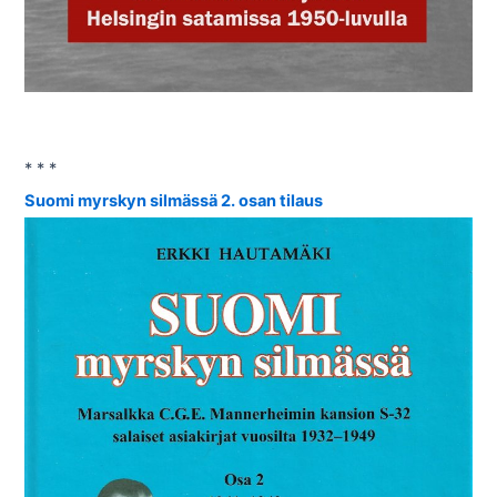
* * *
Suomi myrskyn silmässä 2. osan tilaus