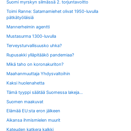
Suomi myrskyn silmässä 2. torjuntavoitto
Toimi Ranne: Satamamiehet olivat 1950-luvulla
pätkätyöläisiä
Mannerheimin agentti
Mustasurma 1300-luvulla
Terveysturvallisuusko uhka?
Rupusakki ylläpitääkö pandemiaa?
Mikä taho on koronakuriton?
Maahanmuuttaja Yhdysvaltoihin
Kaksi huolenahetta
Tämä tyyppi säätää Suomessa lakeja…
Suomen maakuvat
Elämää EU:sta eron jälkeen
Aikansa ihmismielen muurit
Kateuden katkera kalkki