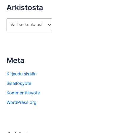
Arkistosta
A
r
k
i
s
Meta
t
o
Kirjaudu sisään
s
Sisältösyöte
t
Kommenttisyöte
a
WordPress.org