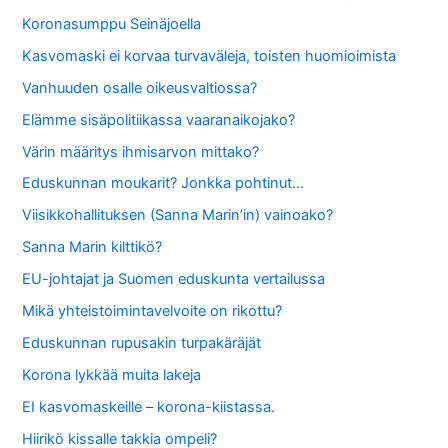
Koronasumppu Seinäjoella
Kasvomaski ei korvaa turvaväleja, toisten huomioimista
Vanhuuden osalle oikeusvaltiossa?
Elämme sisäpolitiikassa vaaranaikojako?
Värin määritys ihmisarvon mittako?
Eduskunnan moukarit? Jonkka pohtinut…
Viisikkohallituksen (Sanna Marin’in) vainoako?
Sanna Marin kilttikö?
EU-johtajat ja Suomen eduskunta vertailussa
Mikä yhteistoimintavelvoite on rikottu?
Eduskunnan rupusakin turpakäräjät
Korona lykkää muita lakeja
EI kasvomaskeille – korona-kiistassa.
Hiirikö kissalle takkia ompeli?