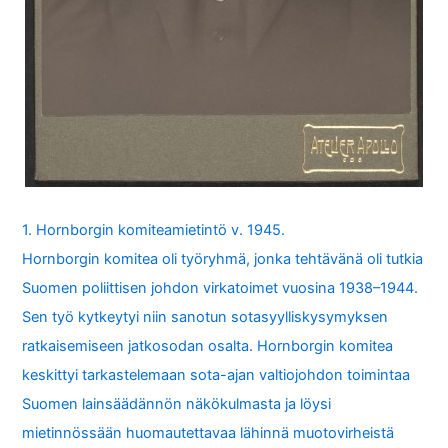
1. Hornborgin komiteamietintö v. 1945.
Hornborgin komitea oli työryhmä, jonka tehtävänä oli tutkia
Suomen poliittisen johdon virkatoimet vuosina 1938–1944.
Sen työ kytkeytyi niin sanotun sotasyylliskysymyksen
ratkaisemiseen jatkosodan osalta. Hornborgin komitea
keskittyi tarkastelemaan sota-ajan valtiojohdon toimintaa
Suomen lainsäädännön näkökulmasta ja löysi
mietinnössään huomautettavaa lähinnä muotovirheistä