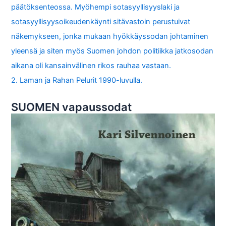
päätöksenteossa. Myöhempi sotasyyllisyyslaki ja
sotasyyllisyysoikeudenkäynti sitävastoin perustuivat
näkemykseen, jonka mukaan hyökkäyssodan johtaminen
yleensä ja siten myös Suomen johdon politiikka jatkosodan
aikana oli kansainvälinen rikos rauhaa vastaan.
2. Laman ja Rahan Pelurit 1990-luvulla.
SUOMEN vapaussodat