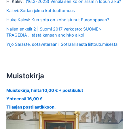
H. Kalevi
:
(16.3-2023) Venäläisen kolonialismin lopun alku?
Kalevi
:
Sodan julma kohtuuttomuus
Huke Kalevi
:
Kun sota on kohdistunut Eurooppaaan?
Nallen enkelit 2 | Suomi 2017 verkosto
:
SUOMEN
TRAGEDIA .. tästä kansan ahdinko alkoi
Yrjö Saraste, sotaveteraani
:
Sotilaallisesta liittoutumisesta
Muistokirja
Muistokirja, hinta 10,00 € + postikulut
Yhteensä 16,00 €
Tilaajan postilaatikkoon.