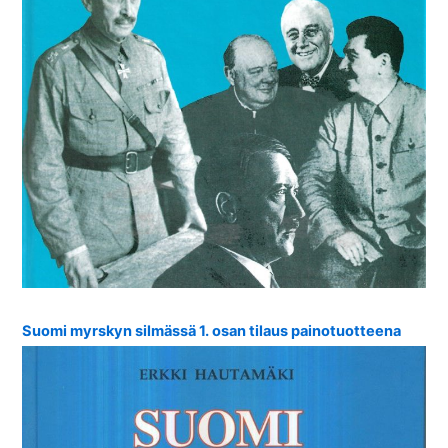
Suomi myrskyn silmässä 1. osan tilaus painotuotteena