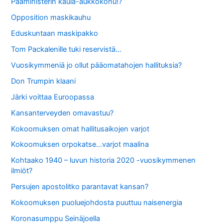
Pääministerin kaula-aukkokohu!?
Opposition maskikauhu
Eduskuntaan maskipakko
Tom Packalenille tuki reservistä…
Vuosikymmeniä jo ollut pääomatahojen hallituksia?
Don Trumpin klaani
Järki voittaa Euroopassa
Kansanterveyden omavastuu?
Kokoomuksen omat hallitusaikojen varjot
Kokoomuksen orpokatse…varjot maalina
Kohtaako 1940 – luvun historia 2020 -vuosikymmenen
ilmiöt?
Persujen apostolitko parantavat kansan?
Kokoomuksen puoluejohdosta puuttuu naisenergia
Koronasumppu Seinäjoella