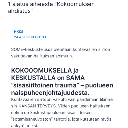
1 ajatus aiheesta “Kokoomuksen
ahdistus”
HKKS
24.4.2021 KLO 15:06
SOME-keskustelussa oletetaan kuntavaalien siirron
vakuttavan hallituksen solmuun.
KOKO0OMUKSELLA ja
KESKUSTALLA on SAMA
”sisäsiittoinen trauma” – puolueen
naispuheenjohtajuudesta.
Kuntavaalien siirtoon vaikutti vain pandemian tilanne,
siis KANSAN TERVEYS. Viiden puolueen hallituksen
solmu on keskustapuolueen sisäsiittoisen
”sotamiesneuvoston” tahtotila, jota kutsutaan myös
änkyröinniksi.