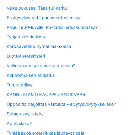
Velkaloukussa: Taas tuli karhu.
Elvytysviivytystä parlamentarismissa
Paluu 1930-luvulle, PS-farssi eduskunnassa?
Tyhjän viestin kiista
Koronaverkko Kymenlaaksossa
Luottotietorekisteri
Valtio vaarassako velkaantuessa?
Kokoomuksen ahdistus
Turun torilive
KANNUSTAMO KAUPPA / ANTIKVAARI
Oppositio harjoittaa vastuuta – elvytysviivytykselläkö?
Sotaan syyllistetyt
Aprillipilako?
Tyhjää puolueretoriikkaa jauhavat päät