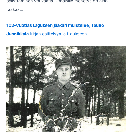
säilyttäminen voi vaatia. Omaisille menetys on aina
raskas…
102-vuotias Laguksen jääkäri muistelee, Tauno
Junnikkala.
Kirjan esittelyyn ja tilaukseen.