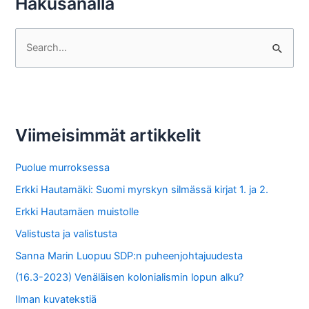
Hakusanalla
S
e
a
r
c
Viimeisimmät artikkelit
h
f
Puolue murroksessa
o
Erkki Hautamäki: Suomi myrskyn silmässä kirjat 1. ja 2.
r
Erkki Hautamäen muistolle
:
Valistusta ja valistusta
Sanna Marin Luopuu SDP:n puheenjohtajuudesta
(16.3-2023) Venäläisen kolonialismin lopun alku?
Ilman kuvatekstiä