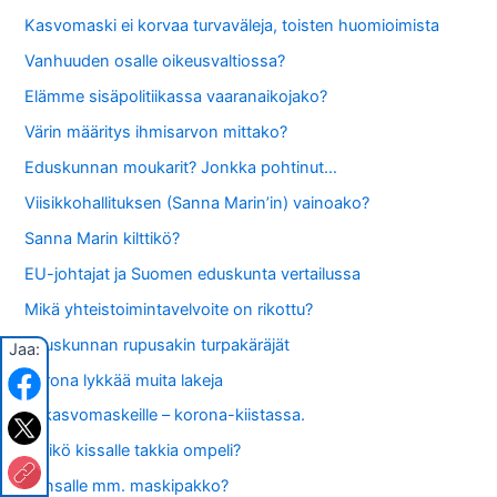
Kasvomaski ei korvaa turvaväleja, toisten huomioimista
Vanhuuden osalle oikeusvaltiossa?
Elämme sisäpolitiikassa vaaranaikojako?
Värin määritys ihmisarvon mittako?
Eduskunnan moukarit? Jonkka pohtinut…
Viisikkohallituksen (Sanna Marin’in) vainoako?
Sanna Marin kilttikö?
EU-johtajat ja Suomen eduskunta vertailussa
Mikä yhteistoimintavelvoite on rikottu?
Eduskunnan rupusakin turpakäräjät
Jaa:
Korona lykkää muita lakeja
EI kasvomaskeille – korona-kiistassa.
Hiirikö kissalle takkia ompeli?
Kansalle mm. maskipakko?