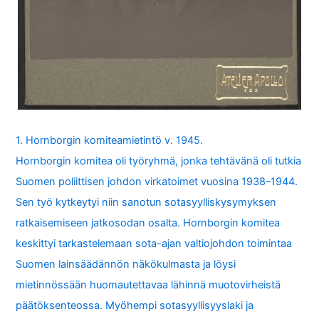
1. Hornborgin komiteamietintö v. 1945.
Hornborgin komitea oli työryhmä, jonka tehtävänä oli tutkia
Suomen poliittisen johdon virkatoimet vuosina 1938–1944.
Sen työ kytkeytyi niin sanotun sotasyylliskysymyksen
ratkaisemiseen jatkosodan osalta. Hornborgin komitea
keskittyi tarkastelemaan sota-ajan valtiojohdon toimintaa
Suomen lainsäädännön näkökulmasta ja löysi
mietinnössään huomautettavaa lähinnä muotovirheistä
päätöksenteossa. Myöhempi sotasyyllisyyslaki ja