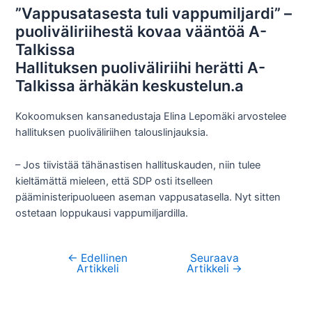
”Vappusatasesta tuli vappumiljardi” –
puoliväliriihestä kovaa vääntöä A-
Talkissa
Hallituksen puoliväliriihi herätti A-
Talkissa ärhäkän keskustelun.a
Kokoomuksen kansanedustaja Elina Lepomäki arvostelee
hallituksen puoliväliriihen talouslinjauksia.
– Jos tiivistää tähänastisen hallituskauden, niin tulee
kieltämättä mieleen, että SDP osti itselleen
pääministeripuolueen aseman vappusatasella. Nyt sitten
ostetaan loppukausi vappumiljardilla.
←
Edellinen
Seuraava
Artikkelien
Artikkeli
Artikkeli
→
selaus