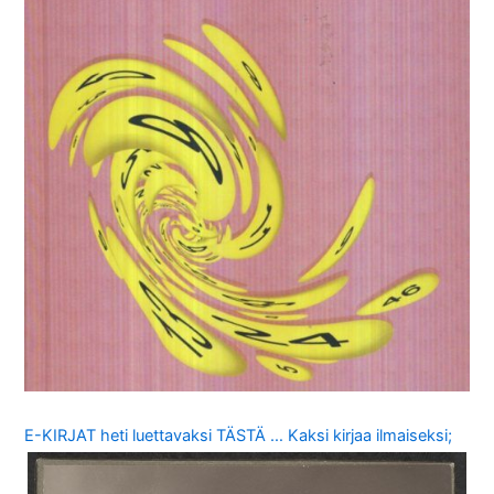
E-KIRJAT heti luettavaksi TÄSTÄ … Kaksi kirjaa ilmaiseksi;