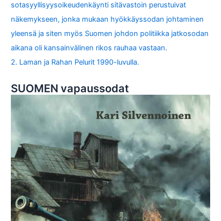
sotasyyllisyysoikeudenkäynti sitävastoin perustuivat
näkemykseen, jonka mukaan hyökkäyssodan johtaminen
yleensä ja siten myös Suomen johdon politiikka jatkosodan
aikana oli kansainvälinen rikos rauhaa vastaan.
2. Laman ja Rahan Pelurit 1990-luvulla.
SUOMEN vapaussodat