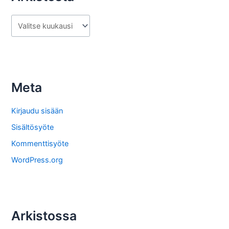
A
r
k
i
s
Meta
t
o
Kirjaudu sisään
s
Sisältösyöte
t
Kommenttisyöte
a
WordPress.org
Arkistossa