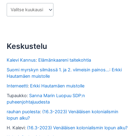
A
r
k
i
s
Keskustelu
t
o
Kalevi Kannus
:
Elämänkaareni taitekohtia
s
Suomi myrskyn silmässä 1. ja 2. viimeisin painos...
:
Erkki
Hautamäen muistolle
s
Interneetti
:
Erkki Hautamäen muistolle
a
Tupaukko
:
Sanna Marin Luopuu SDP:n
puheenjohtajuudesta
rauhan puolesta
:
(16.3-2023) Venäläisen kolonialismin
lopun alku?
H. Kalevi
:
(16.3-2023) Venäläisen kolonialismin lopun alku?