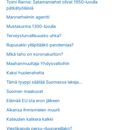
Toimi Ranne: Satamamiehet olivat 1950-luvulla
pätkätyöläisiä
Mannerheimin agentti
Mustasurma 1300-luvulla
Terveysturvallisuusko uhka?
Rupusakki ylläpitääkö pandemiaa?
Mikä taho on koronakuriton?
Maahanmuuttaja Yhdysvaltoihin
Kaksi huolenahetta
Tämä tyyppi säätää Suomessa lakeja…
Suomen maakuvat
Elämää EU:sta eron jälkeen
Aikansa ihmismielen muurit
Kateuden katkera kalkki
Viestikapula persu-duunareillako?