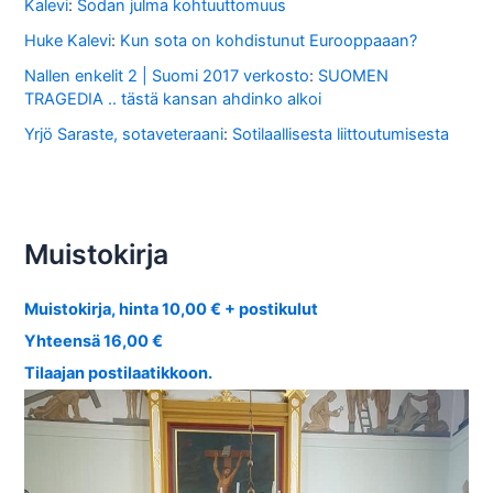
Kalevi
:
Sodan julma kohtuuttomuus
Huke Kalevi
:
Kun sota on kohdistunut Eurooppaaan?
Nallen enkelit 2 | Suomi 2017 verkosto
:
SUOMEN
TRAGEDIA .. tästä kansan ahdinko alkoi
Yrjö Saraste, sotaveteraani
:
Sotilaallisesta liittoutumisesta
Muistokirja
Muistokirja, hinta 10,00 € + postikulut
Yhteensä 16,00 €
Tilaajan postilaatikkoon.