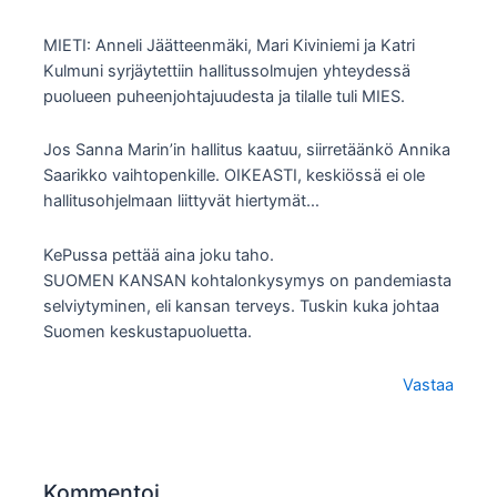
MIETI: Anneli Jäätteenmäki, Mari Kiviniemi ja Katri
Kulmuni syrjäytettiin hallitussolmujen yhteydessä
puolueen puheenjohtajuudesta ja tilalle tuli MIES.
Jos Sanna Marin’in hallitus kaatuu, siirretäänkö Annika
Saarikko vaihtopenkille. OIKEASTI, keskiössä ei ole
hallitusohjelmaan liittyvät hiertymät…
KePussa pettää aina joku taho.
SUOMEN KANSAN kohtalonkysymys on pandemiasta
selviytyminen, eli kansan terveys. Tuskin kuka johtaa
Suomen keskustapuoluetta.
Vastaa
Kommentoi