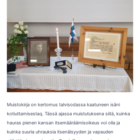
Muistokirja on kertomus talvisodassa kaatuneen isäni
kotiuttamisestaq. Tässä ajassa muistutuksena siitä, kuinka
hauras pienen kansan itsemääräämisoikeus voi olla ja
kuinka suuria uhrauksia itsenäisyyden ja vapauden