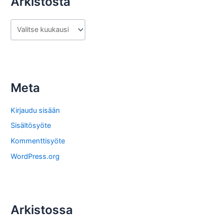
Arkistosta
A
r
k
i
s
Meta
t
o
Kirjaudu sisään
s
Sisältösyöte
t
Kommenttisyöte
a
WordPress.org
Arkistossa