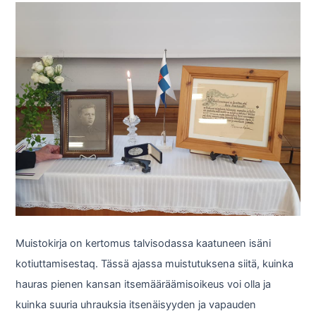
Muistokirja on kertomus talvisodassa kaatuneen isäni
kotiuttamisestaq. Tässä ajassa muistutuksena siitä, kuinka
hauras pienen kansan itsemääräämisoikeus voi olla ja
kuinka suuria uhrauksia itsenäisyyden ja vapauden