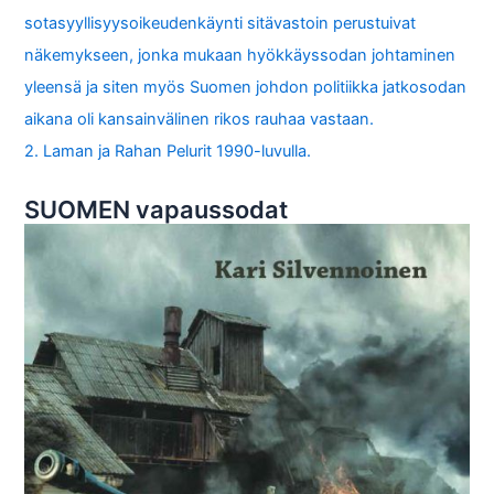
sotasyyllisyysoikeudenkäynti sitävastoin perustuivat
näkemykseen, jonka mukaan hyökkäyssodan johtaminen
yleensä ja siten myös Suomen johdon politiikka jatkosodan
aikana oli kansainvälinen rikos rauhaa vastaan.
2. Laman ja Rahan Pelurit 1990-luvulla.
SUOMEN vapaussodat