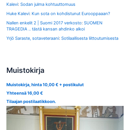
Kalevi
:
Sodan julma kohtuuttomuus
Huke Kalevi
:
Kun sota on kohdistunut Eurooppaaan?
Nallen enkelit 2 | Suomi 2017 verkosto
:
SUOMEN
TRAGEDIA .. tästä kansan ahdinko alkoi
Yrjö Saraste, sotaveteraani
:
Sotilaallisesta liittoutumisesta
Muistokirja
Muistokirja, hinta 10,00 € + postikulut
Yhteensä 16,00 €
Tilaajan postilaatikkoon.