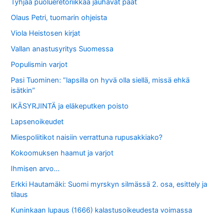
Tyhjää puolueretoriikkaa jauhavat päät
Olaus Petri, tuomarin ohjeista
Viola Heistosen kirjat
Vallan anastusyritys Suomessa
Populismin varjot
Pasi Tuominen: ”lapsilla on hyvä olla siellä, missä ehkä
isätkin”
IKÄSYRJINTÄ ja eläkeputken poisto
Lapsenoikeudet
Miespoliitikot naisiin verrattuna rupusakkiako?
Kokoomuksen haamut ja varjot
Ihmisen arvo…
Erkki Hautamäki: Suomi myrskyn silmässä 2. osa, esittely ja
tilaus
Kuninkaan lupaus (1666) kalastusoikeudesta voimassa