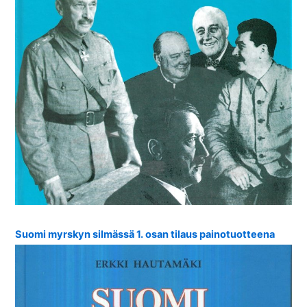
Suomi myrskyn silmässä 1. osan tilaus painotuotteena