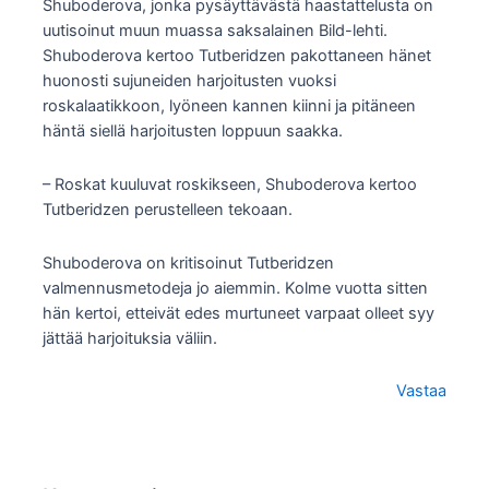
Shuboderova, jonka pysäyttävästä haastattelusta on
uutisoinut muun muassa saksalainen Bild-lehti.
Shuboderova kertoo Tutberidzen pakottaneen hänet
huonosti sujuneiden harjoitusten vuoksi
roskalaatikkoon, lyöneen kannen kiinni ja pitäneen
häntä siellä harjoitusten loppuun saakka.
– Roskat kuuluvat roskikseen, Shuboderova kertoo
Tutberidzen perustelleen tekoaan.
Shuboderova on kritisoinut Tutberidzen
valmennusmetodeja jo aiemmin. Kolme vuotta sitten
hän kertoi, etteivät edes murtuneet varpaat olleet syy
jättää harjoituksia väliin.
Vastaa