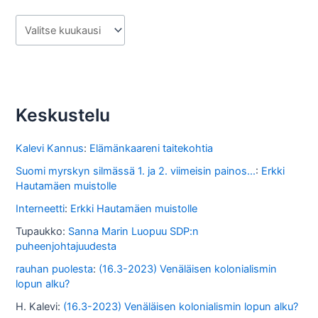
A
r
k
i
s
Keskustelu
t
o
Kalevi Kannus
:
Elämänkaareni taitekohtia
s
Suomi myrskyn silmässä 1. ja 2. viimeisin painos...
:
Erkki
Hautamäen muistolle
s
Interneetti
:
Erkki Hautamäen muistolle
a
Tupaukko
:
Sanna Marin Luopuu SDP:n
puheenjohtajuudesta
rauhan puolesta
:
(16.3-2023) Venäläisen kolonialismin
lopun alku?
H. Kalevi
:
(16.3-2023) Venäläisen kolonialismin lopun alku?