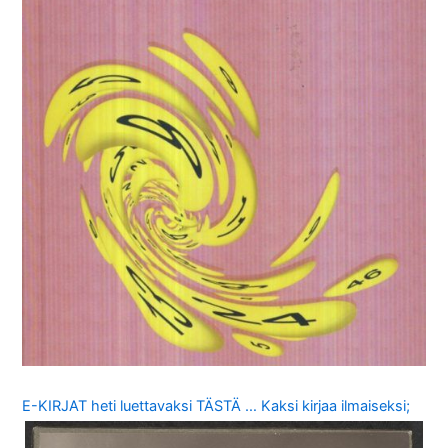
E-KIRJAT heti luettavaksi TÄSTÄ … Kaksi kirjaa ilmaiseksi;