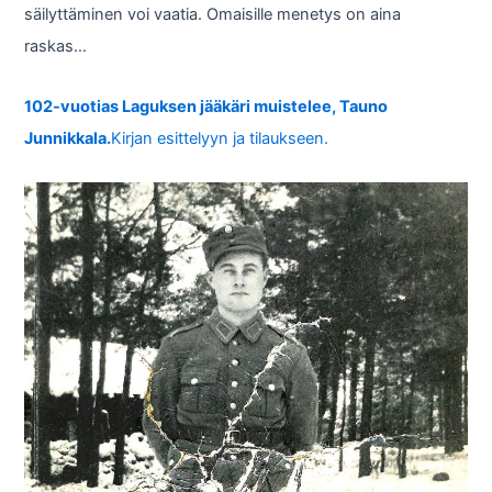
säilyttäminen voi vaatia. Omaisille menetys on aina
raskas…
102-vuotias Laguksen jääkäri muistelee, Tauno
Junnikkala.
Kirjan esittelyyn ja tilaukseen.