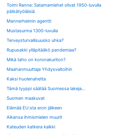
Toimi Ranne: Satamamiehet olivat 1950-luvulla
pätkätyöläisiä
Mannerheimin agentti
Mustasurma 1300-luvulla
Terveysturvallisuusko uhka?
Rupusakki ylläpitääkö pandemiaa?
Mikä taho on koronakuriton?
Maahanmuuttaja Yhdysvaltoihin
Kaksi huolenahetta
Tämä tyyppi säätää Suomessa lakeja…
Suomen maakuvat
Elämää EU:sta eron jälkeen
Aikansa ihmismielen muurit
Kateuden katkera kalkki