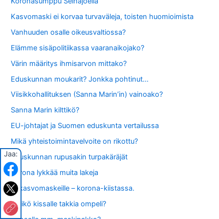
Koronasumppu Seinäjoella
Kasvomaski ei korvaa turvaväleja, toisten huomioimista
Vanhuuden osalle oikeusvaltiossa?
Elämme sisäpolitiikassa vaaranaikojako?
Värin määritys ihmisarvon mittako?
Eduskunnan moukarit? Jonkka pohtinut…
Viisikkohallituksen (Sanna Marin’in) vainoako?
Sanna Marin kilttikö?
EU-johtajat ja Suomen eduskunta vertailussa
Mikä yhteistoimintavelvoite on rikottu?
Jaa:
Eduskunnan rupusakin turpakäräjät
Korona lykkää muita lakeja
EI kasvomaskeille – korona-kiistassa.
Hiirikö kissalle takkia ompeli?