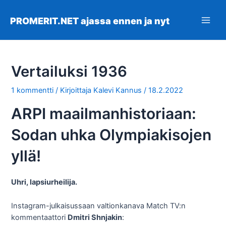
Siirry
sisältöön
PROMERIT.NET ajassa ennen ja nyt
Main
Men
Vertailuksi 1936
1 kommentti
/ Kirjoittaja
Kalevi Kannus
/
18.2.2022
ARPI maailmanhistoriaan:
Sodan uhka Olympiakisojen
yllä!
Uhri, lapsiurheilija.
Instagram-julkaisussaan valtionkanava Match TV:n
kommentaattori
Dmitri Shnjakin
: