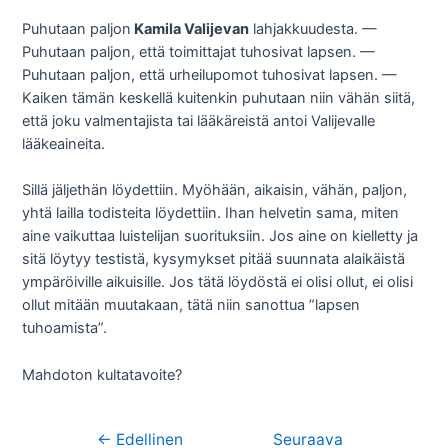
Puhutaan paljon
Kamila Valijevan
lahjakkuudesta. —
Puhutaan paljon, että toimittajat tuhosivat lapsen. —
Puhutaan paljon, että urheilupomot tuhosivat lapsen. —
Kaiken tämän keskellä kuitenkin puhutaan niin vähän siitä,
että joku valmentajista tai lääkäreistä antoi Valijevalle
lääkeaineita.
Sillä jäljethän löydettiin. Myöhään, aikaisin, vähän, paljon,
yhtä lailla todisteita löydettiin. Ihan helvetin sama, miten
aine vaikuttaa luistelijan suorituksiin. Jos aine on kielletty ja
sitä löytyy testistä, kysymykset pitää suunnata alaikäistä
ympäröiville aikuisille. Jos tätä löydöstä ei olisi ollut, ei olisi
ollut mitään muutakaan, tätä niin sanottua ”lapsen
tuhoamista”.
Mahdoton kultatavoite?
←
Edellinen
Seuraava
Artikkelien