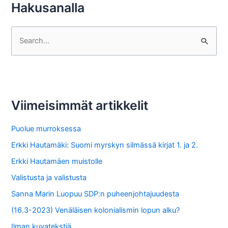
Hakusanalla
S
e
a
r
c
Viimeisimmät artikkelit
h
f
Puolue murroksessa
o
Erkki Hautamäki: Suomi myrskyn silmässä kirjat 1. ja 2.
r
Erkki Hautamäen muistolle
:
Valistusta ja valistusta
Sanna Marin Luopuu SDP:n puheenjohtajuudesta
(16.3-2023) Venäläisen kolonialismin lopun alku?
Ilman kuvatekstiä