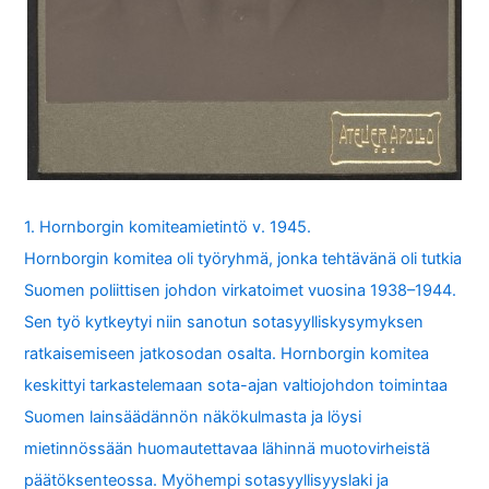
1. Hornborgin komiteamietintö v. 1945.
Hornborgin komitea oli työryhmä, jonka tehtävänä oli tutkia
Suomen poliittisen johdon virkatoimet vuosina 1938–1944.
Sen työ kytkeytyi niin sanotun sotasyylliskysymyksen
ratkaisemiseen jatkosodan osalta. Hornborgin komitea
keskittyi tarkastelemaan sota-ajan valtiojohdon toimintaa
Suomen lainsäädännön näkökulmasta ja löysi
mietinnössään huomautettavaa lähinnä muotovirheistä
päätöksenteossa. Myöhempi sotasyyllisyyslaki ja