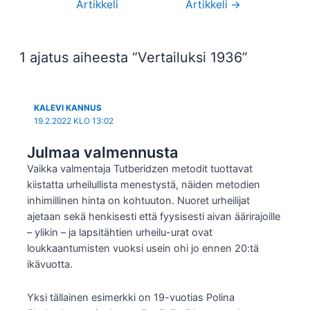
Artikkeli
Artikkeli
→
selaus
1 ajatus aiheesta “Vertailuksi 1936”
KALEVI KANNUS
19.2.2022 KLO 13:02
Julmaa valmennusta
Vaikka valmentaja Tutberidzen metodit tuottavat
kiistatta urheilullista menestystä, näiden metodien
inhimillinen hinta on kohtuuton. Nuoret urheilijat
ajetaan sekä henkisesti että fyysisesti aivan äärirajoille
– ylikin – ja lapsitähtien urheilu-urat ovat
loukkaantumisten vuoksi usein ohi jo ennen 20:tä
ikävuotta.
Yksi tällainen esimerkki on 19-vuotias Polina