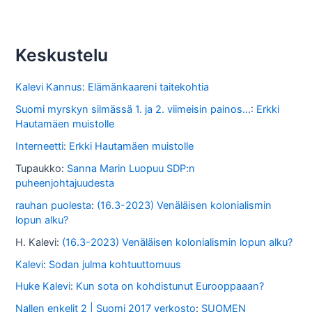
k
i
s
Keskustelu
t
o
Kalevi Kannus
:
Elämänkaareni taitekohtia
s
Suomi myrskyn silmässä 1. ja 2. viimeisin painos...
:
Erkki
Hautamäen muistolle
s
Interneetti
:
Erkki Hautamäen muistolle
a
Tupaukko
:
Sanna Marin Luopuu SDP:n
puheenjohtajuudesta
rauhan puolesta
:
(16.3-2023) Venäläisen kolonialismin
lopun alku?
H. Kalevi
:
(16.3-2023) Venäläisen kolonialismin lopun alku?
Kalevi
:
Sodan julma kohtuuttomuus
Huke Kalevi
:
Kun sota on kohdistunut Eurooppaaan?
Nallen enkelit 2 | Suomi 2017 verkosto
:
SUOMEN