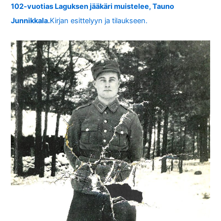
102-vuotias Laguksen jääkäri muistelee, Tauno
Junnikkala.
Kirjan esittelyyn ja tilaukseen.