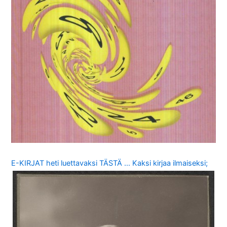
E-KIRJAT heti luettavaksi TÄSTÄ … Kaksi kirjaa ilmaiseksi;