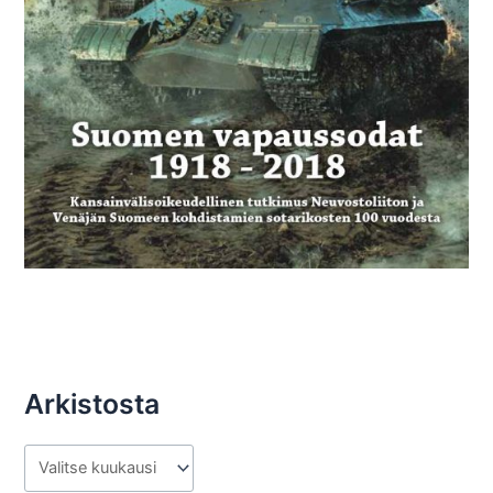
Arkistosta
A
r