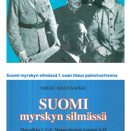
Suomi myrskyn silmässä 1. osan tilaus painotuotteena