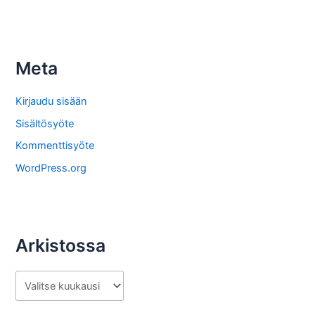
k
i
s
Meta
t
o
Kirjaudu sisään
s
Sisältösyöte
t
Kommenttisyöte
a
WordPress.org
Arkistossa
A
r