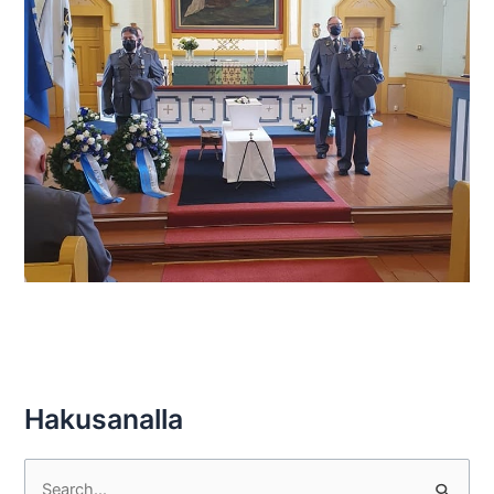
Hakusanalla
S