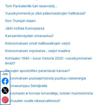
Tom Packalenille tuki reservistä…
Vuosikymmeniä jo ollut pääomatahojen hallituksia?
Don Trumpin klaani
Järki voittaa Euroopassa
Kansanterveyden omavastuu?
Kokoomuksen omat hallitusaikojen varjot
Kokoomuksen orpokatse…varjot maalina
Kohtaako 1940 – luvun historia 2020 -vuosikymmenen
ilmiöt?
Persujen apostolitko parantavat kansan?
Jaa:
Kokoomuksen puoluejohdosta puuttuu naisenergia
Koronasumppu Seinäjoella
Kasvomaski ei korvaa turvaväleja, toisten huomioimista
Vanhuuden osalle oikeusvaltiossa?