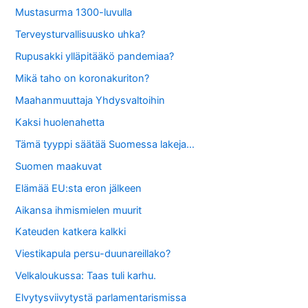
Mustasurma 1300-luvulla
Terveysturvallisuusko uhka?
Rupusakki ylläpitääkö pandemiaa?
Mikä taho on koronakuriton?
Maahanmuuttaja Yhdysvaltoihin
Kaksi huolenahetta
Tämä tyyppi säätää Suomessa lakeja…
Suomen maakuvat
Elämää EU:sta eron jälkeen
Aikansa ihmismielen muurit
Kateuden katkera kalkki
Viestikapula persu-duunareillako?
Velkaloukussa: Taas tuli karhu.
Elvytysviivytystä parlamentarismissa