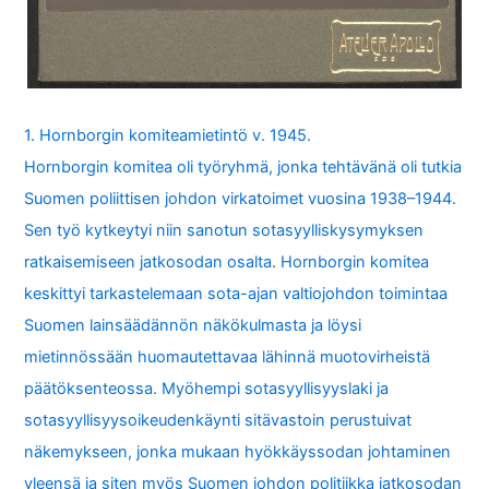
1. Hornborgin komiteamietintö v. 1945.
Hornborgin komitea oli työryhmä, jonka tehtävänä oli tutkia
Suomen poliittisen johdon virkatoimet vuosina 1938–1944.
Sen työ kytkeytyi niin sanotun sotasyylliskysymyksen
ratkaisemiseen jatkosodan osalta. Hornborgin komitea
keskittyi tarkastelemaan sota-ajan valtiojohdon toimintaa
Suomen lainsäädännön näkökulmasta ja löysi
mietinnössään huomautettavaa lähinnä muotovirheistä
päätöksenteossa. Myöhempi sotasyyllisyyslaki ja
sotasyyllisyysoikeudenkäynti sitävastoin perustuivat
näkemykseen, jonka mukaan hyökkäyssodan johtaminen
yleensä ja siten myös Suomen johdon politiikka jatkosodan