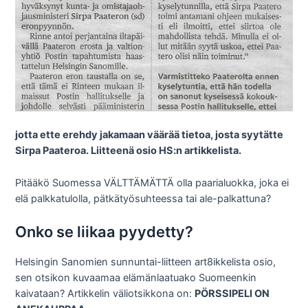
jotta ette erehdy jakamaan väärää tietoa, josta syytätte
Sirpa Paateroa. Liitteenä osio HS:n artikkelista.
Pitääkö Suomessa VÄLTTÄMÄTTÄ olla paarialuokka, joka ei
elä palkkatulolla, pätkätyösuhteessa tai ale-palkattuna?
Onko se liikaa pyydetty?
Helsingin Sanomien sunnuntai-liitteen art8ikkelista osio,
sen otsikon kuvaamaa elämänlaatuako Suomeenkin
kaivataan? Artikkelin väliotsikkona on:
PÖRSSIPELI ON