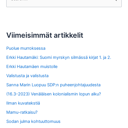
e
a
r
c
Viimeisimmät artikkelit
h
f
Puolue murroksessa
o
Erkki Hautamäki: Suomi myrskyn silmässä kirjat 1. ja 2.
r
Erkki Hautamäen muistolle
:
Valistusta ja valistusta
Sanna Marin Luopuu SDP:n puheenjohtajuudesta
(16.3-2023) Venäläisen kolonialismin lopun alku?
Ilman kuvatekstiä
Mamu-ratkaisu?
Sodan julma kohtuuttomuus