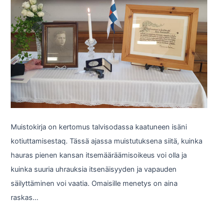
Muistokirja on kertomus talvisodassa kaatuneen isäni
kotiuttamisestaq. Tässä ajassa muistutuksena siitä, kuinka
hauras pienen kansan itsemääräämisoikeus voi olla ja
kuinka suuria uhrauksia itsenäisyyden ja vapauden
säilyttäminen voi vaatia. Omaisille menetys on aina
raskas…