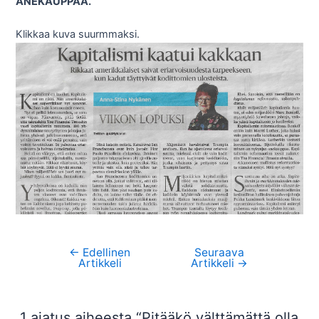
ANEKAUPPAA.
Klikkaa kuva suurmmaksi.
←
Edellinen
Seuraava
Artikkelien
Artikkeli
Artikkeli
→
selaus
1 ajatus aiheesta “Pitääkö välttämättä olla