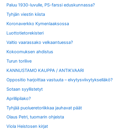
Paluu 1930-luvulle, PS-farssi eduskunnassa?
Tyhjän viestin kiista
Koronaverkko Kymenlaaksossa
Luottotietorekisteri
Valtio vaarassako velkaantuessa?
Kokoomuksen ahdistus
Turun torilive
KANNUSTAMO KAUPPA / ANTIKVAARI
Oppositio harjoittaa vastuuta – elvytysviivytykselläkö?
Sotaan syyllistetyt
Aprillipilako?
Tyhjää puolueretoriikkaa jauhavat päät
Olaus Petri, tuomarin ohjeista
Viola Heistosen kirjat