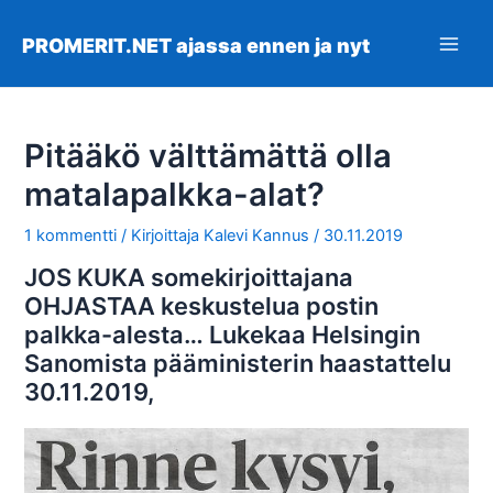
Siirry
sisältöön
PROMERIT.NET ajassa ennen ja nyt
Main
Men
Pitääkö välttämättä olla
matalapalkka-alat?
1 kommentti
/ Kirjoittaja
Kalevi Kannus
/
30.11.2019
JOS KUKA somekirjoittajana
OHJASTAA keskustelua postin
palkka-alesta… Lukekaa Helsingin
Sanomista pääministerin haastattelu
30.11.2019,