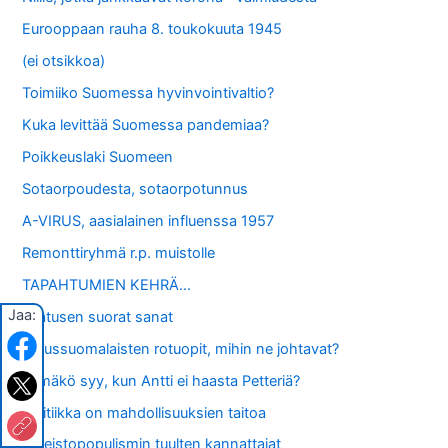
Eurooppaan rauha 8. toukokuuta 1945
(ei otsikkoa)
Toimiiko Suomessa hyvinvointivaltio?
Kuka levittää Suomessa pandemiaa?
Poikkeuslaki Suomeen
Sotaorpoudesta, sotaorpotunnus
A-VIRUS, aasialainen influenssa 1957
Remonttiryhmä r.p. muistolle
TAPAHTUMIEN KEHRÄ…
Jaa:
Laatusen suorat sanat
Perussuomalaisten rotuopit, mihin ne johtavat?
Tämäkö syy, kun Antti ei haasta Petteriä?
Politiikka on mahdollisuuksien taitoa
Oikeistopopulismin tuulten kannattajat