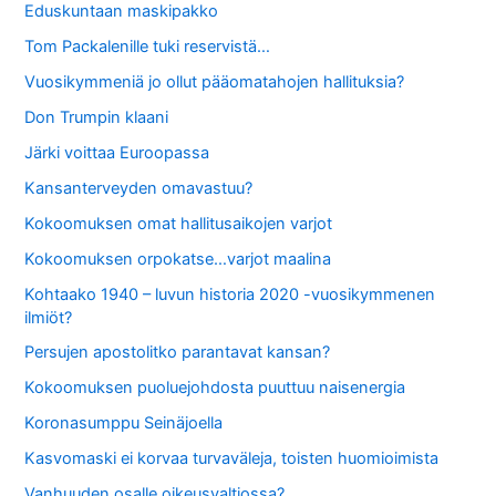
Eduskuntaan maskipakko
Tom Packalenille tuki reservistä…
Vuosikymmeniä jo ollut pääomatahojen hallituksia?
Don Trumpin klaani
Järki voittaa Euroopassa
Kansanterveyden omavastuu?
Kokoomuksen omat hallitusaikojen varjot
Kokoomuksen orpokatse…varjot maalina
Kohtaako 1940 – luvun historia 2020 -vuosikymmenen
ilmiöt?
Persujen apostolitko parantavat kansan?
Kokoomuksen puoluejohdosta puuttuu naisenergia
Koronasumppu Seinäjoella
Kasvomaski ei korvaa turvaväleja, toisten huomioimista
Vanhuuden osalle oikeusvaltiossa?