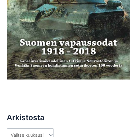
Arkistosta
A