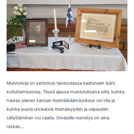
Muistokirja on kertomus talvisodassa kaatuneen isäni
kotiuttamisestaq. Tässä ajassa muistutuksena siitä, kuinka
hauras pienen kansan itsemääräämisoikeus voi olla ja
kuinka suuria uhrauksia itsenäisyyden ja vapauden
säilyttäminen voi vaatia. Omaisille menetys on aina
raskas…