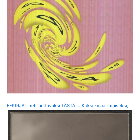
E-KIRJAT heti luettavaksi TÄSTÄ … Kaksi kirjaa ilmaiseksi;