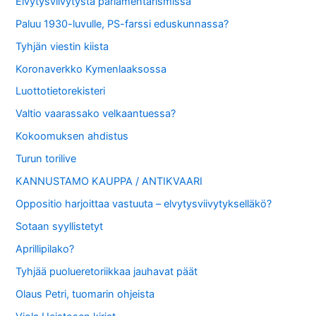
Elvytysviivytystä parlamentarismissa
Paluu 1930-luvulle, PS-farssi eduskunnassa?
Tyhjän viestin kiista
Koronaverkko Kymenlaaksossa
Luottotietorekisteri
Valtio vaarassako velkaantuessa?
Kokoomuksen ahdistus
Turun torilive
KANNUSTAMO KAUPPA / ANTIKVAARI
Oppositio harjoittaa vastuuta – elvytysviivytykselläkö?
Sotaan syyllistetyt
Aprillipilako?
Tyhjää puolueretoriikkaa jauhavat päät
Olaus Petri, tuomarin ohjeista