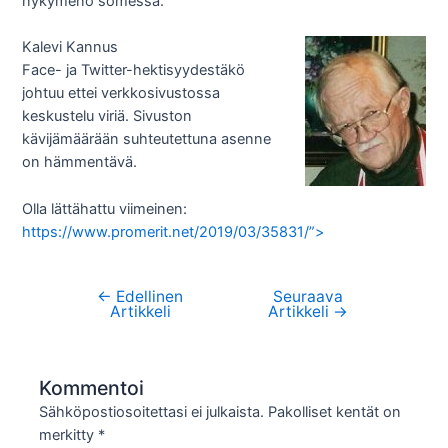
nykymeno somessa.
Kalevi Kannus
Face- ja Twitter-hektisyydestäkö
johtuu ettei verkkosivustossa
keskustelu viriä. Sivuston
kävijämäärään suhteutettuna asenne
on hämmentävä.
Olla lättähattu viimeinen:
https://www.promerit.net/2019/03/35831/”>
←
Edellinen
Seuraava
Artikkelien
Artikkeli
Artikkeli
→
selaus
Kommentoi
Sähköpostiosoitettasi ei julkaista.
Pakolliset kentät on
merkitty
*