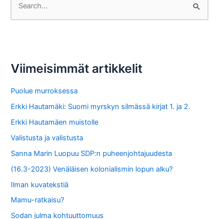
e
a
r
c
Viimeisimmät artikkelit
h
f
Puolue murroksessa
o
Erkki Hautamäki: Suomi myrskyn silmässä kirjat 1. ja 2.
r
Erkki Hautamäen muistolle
:
Valistusta ja valistusta
Sanna Marin Luopuu SDP:n puheenjohtajuudesta
(16.3-2023) Venäläisen kolonialismin lopun alku?
Ilman kuvatekstiä
Mamu-ratkaisu?
Sodan julma kohtuuttomuus