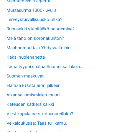
Mannerheimin agentti
Mustasurma 1300-luvulla
Terveysturvallisuusko uhka?
Rupusakki ylläpitääkö pandemiaa?
Mikä taho on koronakuriton?
Maahanmuuttaja Yhdysvaltoihin
Kaksi huolenahetta
Tämä tyyppi säätää Suomessa lakeja…
Suomen maakuvat
Elämää EU:sta eron jälkeen
Aikansa ihmismielen muurit
Kateuden katkera kalkki
Viestikapula persu-duunareillako?
Velkaloukussa: Taas tuli karhu.