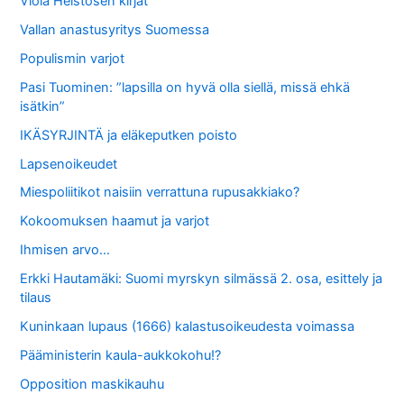
Viola Heistosen kirjat
Vallan anastusyritys Suomessa
Populismin varjot
Pasi Tuominen: ”lapsilla on hyvä olla siellä, missä ehkä
isätkin”
IKÄSYRJINTÄ ja eläkeputken poisto
Lapsenoikeudet
Miespoliitikot naisiin verrattuna rupusakkiako?
Kokoomuksen haamut ja varjot
Ihmisen arvo…
Erkki Hautamäki: Suomi myrskyn silmässä 2. osa, esittely ja
tilaus
Kuninkaan lupaus (1666) kalastusoikeudesta voimassa
Pääministerin kaula-aukkokohu!?
Opposition maskikauhu