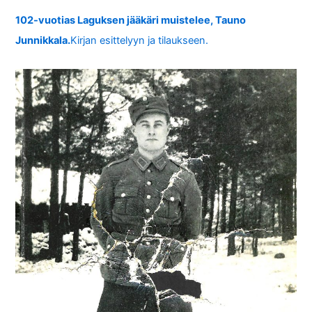
102-vuotias Laguksen jääkäri muistelee, Tauno
Junnikkala.
Kirjan esittelyyn ja tilaukseen.