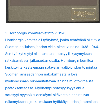
1. Hornborgin komiteamietintö v. 1945.
Hornborgin komitea oli työryhmä, jonka tehtävänä oli tutkia
Suomen poliittisen johdon virkatoimet vuosina 1938–1944.
Sen työ kytkeytyi niin sanotun sotasyylliskysymyksen
ratkaisemiseen jatkosodan osalta. Hornborgin komitea
keskittyi tarkastelemaan sota-ajan valtiojohdon toimintaa
Suomen lainsäädännön näkökulmasta ja löysi
mietinnössään huomautettavaa lähinnä muotovirheistä
päätöksenteossa. Myöhempi sotasyyllisyyslaki ja
sotasyyllisyysoikeudenkäynti sitävastoin perustuivat
näkemykseen, jonka mukaan hyökkäyssodan johtaminen