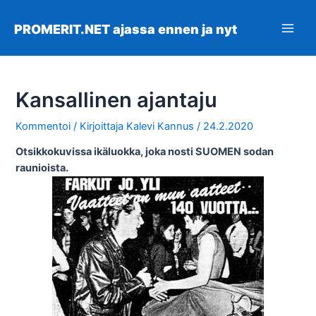
Siirry
sisältöön
PROMERIT.NET ajassa ennen ja nyt
Main
Men
Kansallinen ajantaju
Kommentoi
/ Kirjoittaja
Kalevi Kannus
/
24.2.2020
Otsikkokuvissa ikäluokka, joka nosti SUOMEN sodan
raunioista.