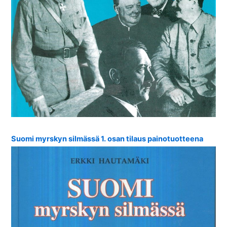
Suomi myrskyn silmässä 1. osan tilaus painotuotteena