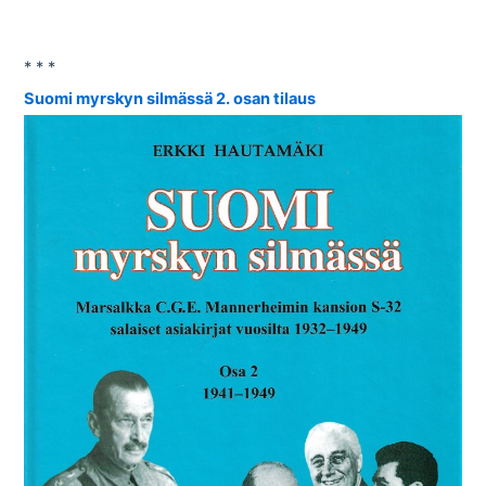
* * *
Suomi myrskyn silmässä 2. osan tilaus