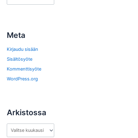
r
k
i
s
Meta
t
o
Kirjaudu sisään
s
Sisältösyöte
t
Kommenttisyöte
a
WordPress.org
Arkistossa
A
r