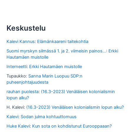
k
i
s
Keskustelu
t
o
Kalevi Kannus
:
Elämänkaareni taitekohtia
s
Suomi myrskyn silmässä 1. ja 2. viimeisin painos...
:
Erkki
Hautamäen muistolle
s
Interneetti
:
Erkki Hautamäen muistolle
a
Tupaukko
:
Sanna Marin Luopuu SDP:n
puheenjohtajuudesta
rauhan puolesta
:
(16.3-2023) Venäläisen kolonialismin
lopun alku?
H. Kalevi
:
(16.3-2023) Venäläisen kolonialismin lopun alku?
Kalevi
:
Sodan julma kohtuuttomuus
Huke Kalevi
:
Kun sota on kohdistunut Eurooppaaan?