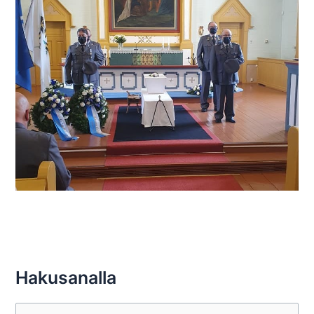
Hakusanalla
S