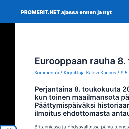
Siirry
sisältöön
PROMERIT.NET ajassa ennen ja nyt
Eurooppaan rauha 8.
Kommentoi
/ Kirjoittaja
Kalevi Kannus
/
9.5
Perjantaina 8. toukokuuta 20
kun toinen maailmansota pä
Päättymispäiväksi historiaan
ilmoitus ehdottomasta antau
Britanniassa ja Yhdysvalloissa päivä tunneta