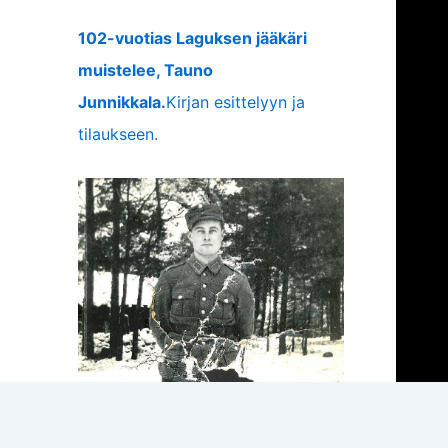
102-vuotias Laguksen jääkäri
muistelee, Tauno
Junnikkala.
Kirjan esittelyyn ja
tilaukseen.