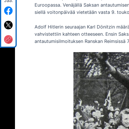
Jaa:
Euroopassa. Venäjällä Saksan antautumisen v
siellä voitonpäivää vietetään vasta 9. touk
Adolf Hitlerin seuraajan Karl Dönitzin määr
vahvistettiin kahteen otteeseen. Ensin Saksa
antautumisilmoituksen Ranskan Reimsissä 7