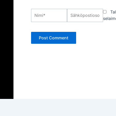
Nimi*
Sähköpostiosoite*
Ta
selaim