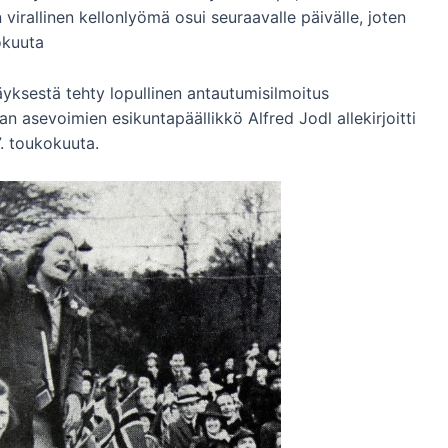
irallinen kellonlyömä osui seuraavalle päivälle, joten
okuuta
äyksestä tehty lopullinen antautumisilmoitus
n asevoimien esikuntapäällikkö Alfred Jodl allekirjoitti
. toukokuuta.