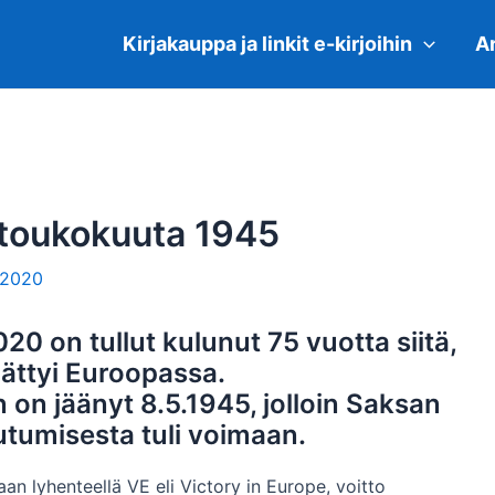
Kirjakauppa ja linkit e-kirjoihin
Ar
 toukokuuta 1945
.2020
20 on tullut kulunut 75 vuotta siitä,
ättyi Euroopassa.
 on jäänyt 8.5.1945, jolloin Saksan
tumisesta tuli voimaan.
an lyhenteellä VE eli Victory in Europe, voitto