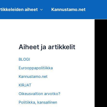
tikkeleiden aiheet
Kannustamo.net
Aiheet ja artikkelit
BLOGI
Eurooppapolitiikka
Kannustamo.net
KIRJAT
Oikeusvaltion arvotko?
Politiikka, kansallinen