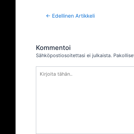
Artikkelien
←
Edellinen Artikkeli
selaus
Kommentoi
Sähköpostiosoitettasi ei julkaista.
Pakollis
Kirjoita
tähän..