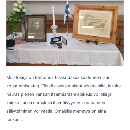
Muistokirja on kertomus talvisodassa kaatuneen isäni
kotiuttamisestaq. Tässä ajassa muistutuksena siitä, kuinka
hauras pienen kansan itsemääräämisoikeus voi olla ja
kuinka suuria uhrauksia itsenäisyyden ja vapauden
säilyttäminen voi vaatia. Omaisille menetys on aina
raskas…