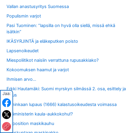
Vallan anastusyritys Suomessa
Populismin varjot
Pasi Tuominen: ”lapsilla on hyvä olla siellä, missä ehkä
isätkin”
IKÄSYRJINTÄ ja eläkeputken poisto
Lapsenoikeudet
Miespoliitikot naisiin verrattuna rupusakkiako?
Kokoomuksen haamut ja varjot
Ihmisen arvo…
Erkki Hautamäki: Suomi myrskyn silmässä 2. osa, esittely ja
Jaa:
tilaus
Kuninkaan lupaus (1666) kalastusoikeudesta voimassa
Pääministerin kaula-aukkokohu!?
Opposition maskikauhu
Eduskuntaan maskipakko