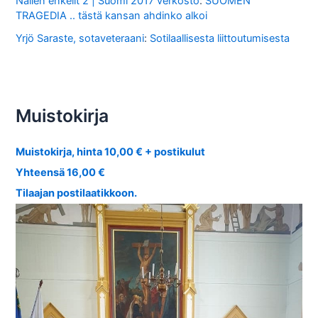
Nallen enkelit 2 | Suomi 2017 verkosto
:
SUOMEN
TRAGEDIA .. tästä kansan ahdinko alkoi
Yrjö Saraste, sotaveteraani
:
Sotilaallisesta liittoutumisesta
Muistokirja
Muistokirja, hinta 10,00 € + postikulut
Yhteensä 16,00 €
Tilaajan postilaatikkoon.