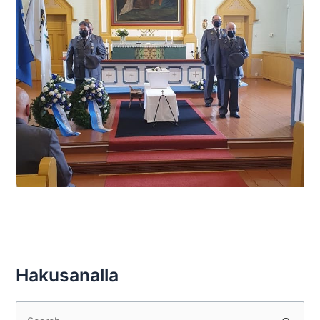
Hakusanalla
S