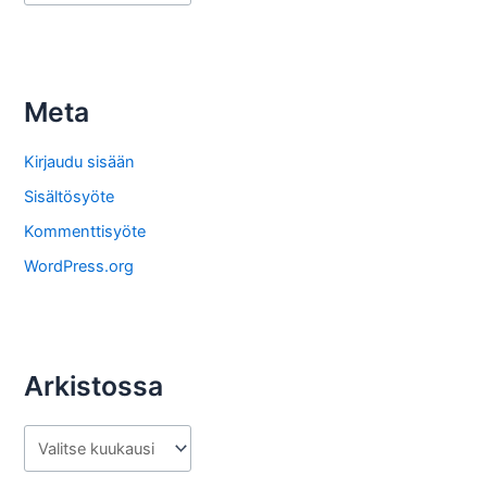
r
k
i
s
Meta
t
o
Kirjaudu sisään
s
Sisältösyöte
t
Kommenttisyöte
a
WordPress.org
Arkistossa
A
r