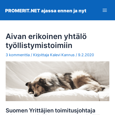
Siirry
sisältöön
PROMERIT.NET ajassa ennen ja nyt
Main
Men
Aivan erikoinen yhtälö
työllistymistoimiin
3 kommenttia
/ Kirjoittaja
Kalevi Kannus
/
9.2.2020
Suomen Yrittäjien toimitusjohtaja