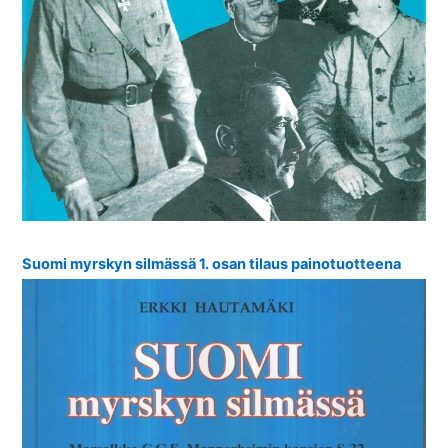
Suomi myrskyn silmässä 1. osan tilaus painotuotteena