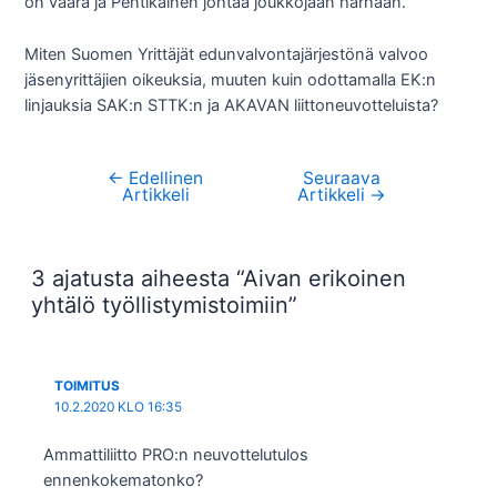
on väärä ja Pentikäinen johtaa joukkojaan harhaan.
Miten Suomen Yrittäjät edunvalvontajärjestönä valvoo
jäsenyrittäjien oikeuksia, muuten kuin odottamalla EK:n
linjauksia SAK:n STTK:n ja AKAVAN liittoneuvotteluista?
←
Edellinen
Seuraava
Artikkelien
Artikkeli
Artikkeli
→
selaus
3 ajatusta aiheesta “Aivan erikoinen
yhtälö työllistymistoimiin”
TOIMITUS
10.2.2020 KLO 16:35
Ammattiliitto PRO:n neuvottelutulos
ennenkokematonko?