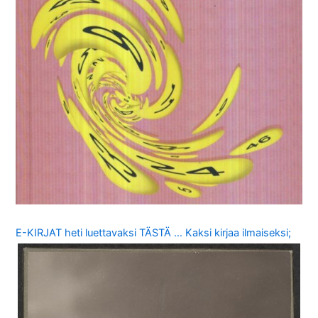
E-KIRJAT heti luettavaksi TÄSTÄ … Kaksi kirjaa ilmaiseksi;