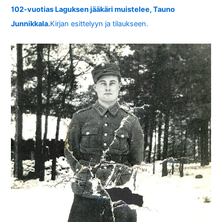
102-vuotias Laguksen jääkäri muistelee, Tauno
Junnikkala.
Kirjan esittelyyn ja tilaukseen.