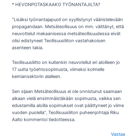
* HEVONPOTASKAAKO TYÖNANTAJILTA?
”Lisäksi työnantajapuoli on syyllistynyt vääristelevään
propagandaan. Metsäteollisuus on mm. väittänyt, että
neuvottelut mekaanisessa metsäteollisuudessa eivät
olisi edistyneet Teollisuusliiton vastahakoisen
asenteen takia.
Teollisuusliitto on kuitenkin neuvotellut eri aloilleen jo
17 uutta työehtosopimusta, viimeksi kolmelle
kemiansektorin alalleen.
Sen sijaan Metsäteollisuus ei ole onnistunut saamaan
aikaan vielä ensimmäistäkään sopimusta, vaikka sen
edustamilla aloilla sopimukset ovat päättyneet jo viime
vuoden puolella”, Teollisuusliiton puheenjohtaja Riku
Aalto kommentoi tiedotteessa.
Vastaa