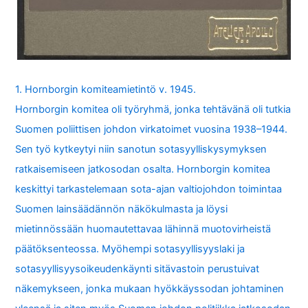
1. Hornborgin komiteamietintö v. 1945.
Hornborgin komitea oli työryhmä, jonka tehtävänä oli tutkia
Suomen poliittisen johdon virkatoimet vuosina 1938–1944.
Sen työ kytkeytyi niin sanotun sotasyylliskysymyksen
ratkaisemiseen jatkosodan osalta. Hornborgin komitea
keskittyi tarkastelemaan sota-ajan valtiojohdon toimintaa
Suomen lainsäädännön näkökulmasta ja löysi
mietinnössään huomautettavaa lähinnä muotovirheistä
päätöksenteossa. Myöhempi sotasyyllisyyslaki ja
sotasyyllisyysoikeudenkäynti sitävastoin perustuivat
näkemykseen, jonka mukaan hyökkäyssodan johtaminen