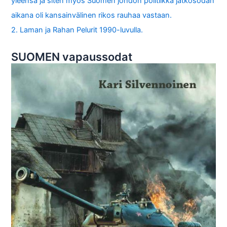
yleensä ja siten myös Suomen johdon politiikka jatkosodan
aikana oli kansainvälinen rikos rauhaa vastaan.
2. Laman ja Rahan Pelurit 1990-luvulla.
SUOMEN vapaussodat