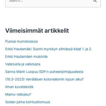
e
a
r
c
Viimeisimmät artikkelit
h
f
Puolue murroksessa
o
Erkki Hautamäki: Suomi myrskyn silmässä kirjat 1. ja 2.
r
Erkki Hautamäen muistolle
:
Valistusta ja valistusta
Sanna Marin Luopuu SDP:n puheenjohtajuudesta
(16.3-2023) Venäläisen kolonialismin lopun alku?
Ilman kuvatekstiä
Mamu-ratkaisu?
Sodan julma kohtuuttomuus