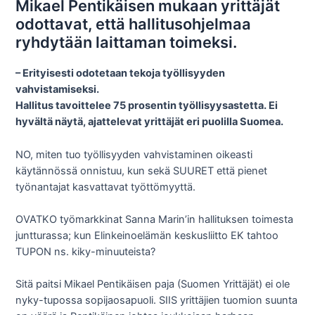
Mikael Pentikäisen mukaan yrittäjät
odottavat, että hallitusohjelmaa
ryhdytään laittaman toimeksi.
– Erityisesti odotetaan tekoja työllisyyden
vahvistamiseksi.
Hallitus tavoittelee 75 prosentin työllisyysastetta. Ei
hyvältä näytä, ajattelevat yrittäjät eri puolilla Suomea.
NO, miten tuo työllisyyden vahvistaminen oikeasti
käytännössä onnistuu, kun sekä SUURET että pienet
työnantajat kasvattavat työttömyyttä.
OVATKO työmarkkinat Sanna Marin’in hallituksen toimesta
juntturassa; kun Elinkeinoelämän keskusliitto EK tahtoo
TUPON ns. kiky-minuuteista?
Sitä paitsi Mikael Pentikäisen paja (Suomen Yrittäjät) ei ole
nyky-tupossa sopijaosapuoli. SIIS yrittäjien tuomion suunta