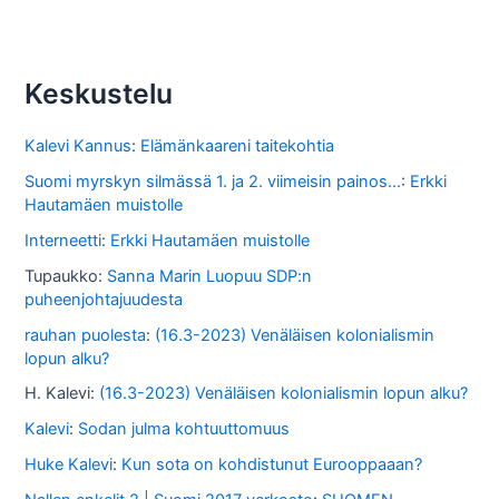
k
i
s
Keskustelu
t
o
Kalevi Kannus
:
Elämänkaareni taitekohtia
s
Suomi myrskyn silmässä 1. ja 2. viimeisin painos...
:
Erkki
Hautamäen muistolle
s
Interneetti
:
Erkki Hautamäen muistolle
a
Tupaukko
:
Sanna Marin Luopuu SDP:n
puheenjohtajuudesta
rauhan puolesta
:
(16.3-2023) Venäläisen kolonialismin
lopun alku?
H. Kalevi
:
(16.3-2023) Venäläisen kolonialismin lopun alku?
Kalevi
:
Sodan julma kohtuuttomuus
Huke Kalevi
:
Kun sota on kohdistunut Eurooppaaan?