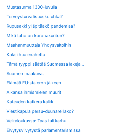
Mustasurma 1300-luvulla
Terveysturvallisuusko uhka?
Rupusakki ylläpitääkö pandemiaa?
Mikä taho on koronakuriton?
Maahanmuuttaja Yhdysvaltoihin
Kaksi huolenahetta
Tämä tyyppi säätää Suomessa lakeja…
Suomen maakuvat
Elämää EU:sta eron jälkeen
Aikansa ihmismielen muurit
Kateuden katkera kalkki
Viestikapula persu-duunareillako?
Velkaloukussa: Taas tuli karhu.
Elvytysviivytystä parlamentarismissa