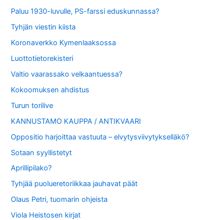
Paluu 1930-luvulle, PS-farssi eduskunnassa?
Tyhjän viestin kiista
Koronaverkko Kymenlaaksossa
Luottotietorekisteri
Valtio vaarassako velkaantuessa?
Kokoomuksen ahdistus
Turun torilive
KANNUSTAMO KAUPPA / ANTIKVAARI
Oppositio harjoittaa vastuuta – elvytysviivytykselläkö?
Sotaan syyllistetyt
Aprillipilako?
Tyhjää puolueretoriikkaa jauhavat päät
Olaus Petri, tuomarin ohjeista
Viola Heistosen kirjat