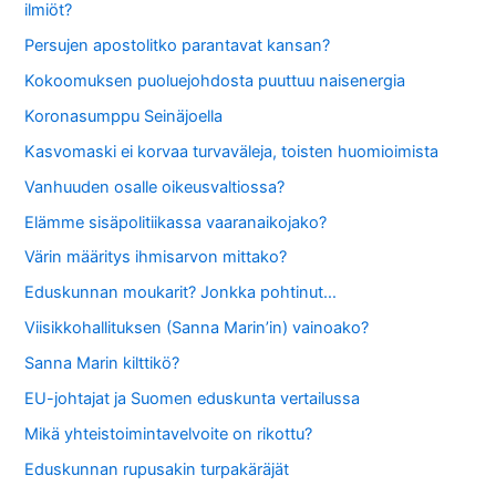
ilmiöt?
Persujen apostolitko parantavat kansan?
Kokoomuksen puoluejohdosta puuttuu naisenergia
Koronasumppu Seinäjoella
Kasvomaski ei korvaa turvaväleja, toisten huomioimista
Vanhuuden osalle oikeusvaltiossa?
Elämme sisäpolitiikassa vaaranaikojako?
Värin määritys ihmisarvon mittako?
Eduskunnan moukarit? Jonkka pohtinut…
Viisikkohallituksen (Sanna Marin’in) vainoako?
Sanna Marin kilttikö?
EU-johtajat ja Suomen eduskunta vertailussa
Mikä yhteistoimintavelvoite on rikottu?
Eduskunnan rupusakin turpakäräjät