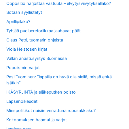
Oppositio harjoittaa vastuuta – elvytysviivytykselläkö?
Sotaan syyllistetyt
Aprillipilako?
Tyhjää puolueretoriikkaa jauhavat päät
Olaus Petri, tuomarin ohjeista
Viola Heistosen kirjat
Vallan anastusyritys Suomessa
Populismin varjot
Pasi Tuominen: ”lapsilla on hyvä olla siellä, missä ehkä
isätkin”
IKÄSYRJINTÄ ja eläkeputken poisto
Lapsenoikeudet
Miespoliitikot naisiin verrattuna rupusakkiako?
Kokoomuksen haamut ja varjot
Ihmisen arvo…