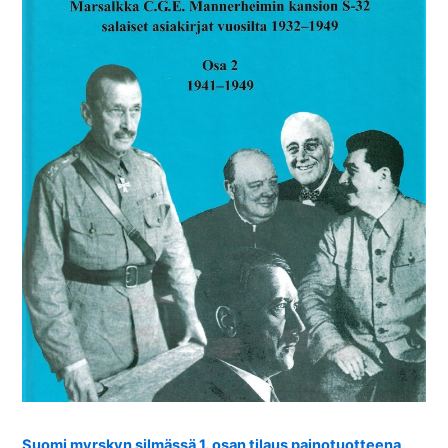
Suomi myrskyn silmässä 1. osan tilaus painotuotteena