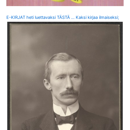
E-KIRJAT heti luettavaksi TÄSTÄ … Kaksi kirjaa ilmaiseksi;