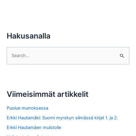
Hakusanalla
S
e
a
r
c
Viimeisimmät artikkelit
h
f
Puolue murroksessa
o
Erkki Hautamäki: Suomi myrskyn silmässä kirjat 1. ja 2.
r
Erkki Hautamäen muistolle
: