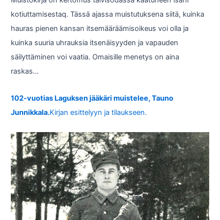
Muistokirja on kertomus talvisodassa kaatuneen isäni
kotiuttamisestaq. Tässä ajassa muistutuksena siitä, kuinka
hauras pienen kansan itsemääräämisoikeus voi olla ja
kuinka suuria uhrauksia itsenäisyyden ja vapauden
säilyttäminen voi vaatia. Omaisille menetys on aina
raskas…
102-vuotias Laguksen jääkäri muistelee, Tauno
Junnikkala.
Kirjan esittelyyn ja tilaukseen.