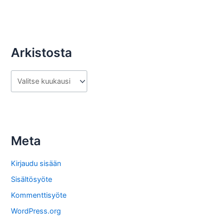
Arkistosta
A
r
k
i
s
Meta
t
o
Kirjaudu sisään
s
Sisältösyöte
t
Kommenttisyöte
a
WordPress.org