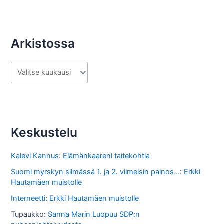
Arkistossa
A
r
k
i
s
Keskustelu
t
o
Kalevi Kannus
:
Elämänkaareni taitekohtia
s
Suomi myrskyn silmässä 1. ja 2. viimeisin painos...
:
Erkki
Hautamäen muistolle
s
Interneetti
:
Erkki Hautamäen muistolle
a
Tupaukko
:
Sanna Marin Luopuu SDP:n