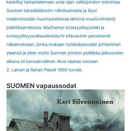
keskittyi tarkastelemaan sota-ajan valtiojohdon toimintaa
Suomen lainsäädännön näkökulmasta ja löysi
mietinnössään huomautettavaa lähinnä muotovirheistä
päätöksenteossa. Myöhempi sotasyyllisyyslaki ja
sotasyyllisyysoikeudenkäynti sitävastoin perustuivat
näkemykseen, jonka mukaan hyökkäyssodan johtaminen
yleensä ja siten myös Suomen johdon politiikka jatkosodan
aikana oli kansainvälinen rikos rauhaa vastaan.
2. Laman ja Rahan Pelurit 1990-luvulla.
SUOMEN vapaussodat