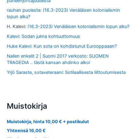
puheenjohtajuudesta
rauhan puolesta
:
(16.3-2023) Venäläisen kolonialismin
lopun alku?
H. Kalevi
:
(16.3-2023) Venäläisen kolonialismin lopun alku?
Kalevi
:
Sodan julma kohtuuttomuus
Huke Kalevi
:
Kun sota on kohdistunut Eurooppaaan?
Nallen enkelit 2 | Suomi 2017 verkosto
:
SUOMEN
TRAGEDIA .. tästä kansan ahdinko alkoi
Yrjö Saraste, sotaveteraani
:
Sotilaallisesta liittoutumisesta
Muistokirja
Muistokirja, hinta 10,00 € + postikulut
Yhteensä 16,00 €