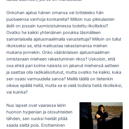
Onkohan ajatus hänen omansa vai totteleeko hän
puolueensa vanhoja konkareita? Milloin nuo pikkulasten
äidit on jossain tuomioistuimessa todettu rikollisiksi?
Ovatko he kaikki yhtenäinen porukka täsmälleen
samanlaisella ajatusmaailmalla varustettuja? Milloin on tullut
rikokseksi se, että matkustaa rakastamansa miehen
mukana jonnekin. Onko vääränlaisen ajatusmaailman
omistavaan mieheen rakastuminen rikos? Uskoisin, että
osa ehkä pari kolme naisista on jakanut miehensä aatteen
ja saattaa olla radikalisoitunut, mutta ovatko he kaikki, kuka
sen osaisi varmuudella sanoa? Meillä täällä on tietenkin
oikeus epäillä heitä, mutta se ei vielä todista heitä rikollisiksi,
vai kuinka?
Nuo lapset ovat vaarassa leirin
huonon hygienian ja olosuhteiden
tähden, sen vuoksi heidät pitää
saada sieltä pois. Erottaminen