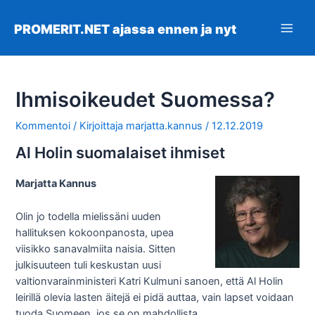
Siirry
sisältöön
PROMERIT.NET ajassa ennen ja nyt
Main
Men
Ihmisoikeudet Suomessa?
Kommentoi
/ Kirjoittaja
marjatta.kannus
/
12.12.2019
Al Holin suomalaiset ihmiset
Marjatta Kannus
Olin jo todella mielissäni uuden
hallituksen kokoonpanosta, upea
viisikko sanavalmiita naisia. Sitten
julkisuuteen tuli keskustan uusi
valtionvarainministeri Katri Kulmuni sanoen, että Al Holin
leirillä olevia lasten äitejä ei pidä auttaa, vain lapset voidaan
tuoda Suomeen, jos se on mahdollista.