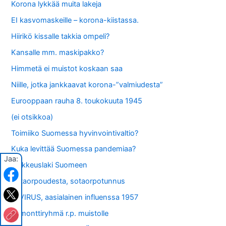
Korona lykkää muita lakeja
EI kasvomaskeille – korona-kiistassa.
Hiirikö kissalle takkia ompeli?
Kansalle mm. maskipakko?
Himmetä ei muistot koskaan saa
Niille, jotka jankkaavat korona-”valmiudesta”
Eurooppaan rauha 8. toukokuuta 1945
(ei otsikkoa)
Toimiiko Suomessa hyvinvointivaltio?
Kuka levittää Suomessa pandemiaa?
Jaa:
Poikkeuslaki Suomeen
Sotaorpoudesta, sotaorpotunnus
A-VIRUS, aasialainen influenssa 1957
Remonttiryhmä r.p. muistolle