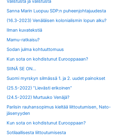
Valistusta ja valistusta
Sanna Marin Luopuu SDP:n puheenjohtajuudesta
(16.3-2023) Venäläisen kolonialismin lopun alku?
Ilman kuvatekstiä
Mamu-ratkaisu?
Sodan julma kohtuuttomuus
Kun sota on kohdistunut Eurooppaaan?
SIINÄ SE ON…
Suomi myrskyn silmässä 1. ja 2. uudet painokset
(25.5-2022) ”Lievästi erikoinen”
(24.5-2022) Murtuuko Venäjä?
Pariisin rauhansopimus kieltää liittoutumisen, Nato-
jäsenyyden
Kun sota on kohdistunut Eurooppaan?
Sotilaallisesta liittoutumisesta