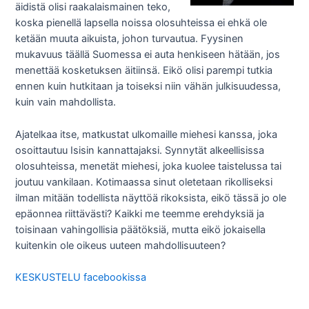
äidistä olisi raakalaismainen teko,
koska pienellä lapsella noissa olosuhteissa ei ehkä ole
ketään muuta aikuista, johon turvautua. Fyysinen
mukavuus täällä Suomessa ei auta henkiseen hätään, jos
menettää kosketuksen äitiinsä. Eikö olisi parempi tutkia
ennen kuin hutkitaan ja toiseksi niin vähän julkisuudessa,
kuin vain mahdollista.
Ajatelkaa itse, matkustat ulkomaille miehesi kanssa, joka
osoittautuu Isisin kannattajaksi. Synnytät alkeellisissa
olosuhteissa, menetät miehesi, joka kuolee taistelussa tai
joutuu vankilaan. Kotimaassa sinut oletetaan rikolliseksi
ilman mitään todellista näyttöä rikoksista, eikö tässä jo ole
epäonnea riittävästi? Kaikki me teemme erehdyksiä ja
toisinaan vahingollisia päätöksiä, mutta eikö jokaisella
kuitenkin ole oikeus uuteen mahdollisuuteen?
KESKUSTELU facebookissa