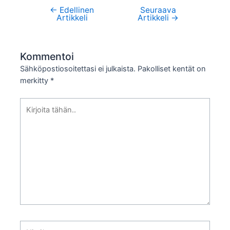
←
Edellinen
Seuraava
Artikkelien
Artikkeli
Artikkeli
→
selaus
Kommentoi
Sähköpostiosoitettasi ei julkaista.
Pakolliset kentät on
merkitty
*
Kirjoita
tähän..
Nimi*