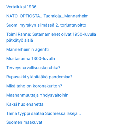
Vertailuksi 1936
NATO-OPTIOSTA.. Tuomioja…Mannerheim
Suomi myrskyn silmässä 2. torjuntavoitto
Toimi Ranne: Satamamiehet olivat 1950-luvulla
pätkätyöläisiä
Mannerheimin agentti
Mustasurma 1300-luvulla
Terveysturvallisuusko uhka?
Rupusakki ylläpitääkö pandemiaa?
Mikä taho on koronakuriton?
Maahanmuuttaja Yhdysvaltoihin
Kaksi huolenahetta
Tämä tyyppi säätää Suomessa lakeja…
Suomen maakuvat