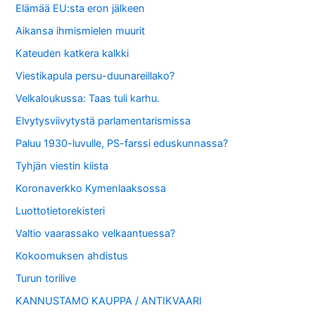
Elämää EU:sta eron jälkeen
Aikansa ihmismielen muurit
Kateuden katkera kalkki
Viestikapula persu-duunareillako?
Velkaloukussa: Taas tuli karhu.
Elvytysviivytystä parlamentarismissa
Paluu 1930-luvulle, PS-farssi eduskunnassa?
Tyhjän viestin kiista
Koronaverkko Kymenlaaksossa
Luottotietorekisteri
Valtio vaarassako velkaantuessa?
Kokoomuksen ahdistus
Turun torilive
KANNUSTAMO KAUPPA / ANTIKVAARI