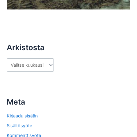
Arkistosta
A
r
k
i
s
Meta
t
o
Kirjaudu sisään
s
Sisältösyöte
t
Kommenttisyöte