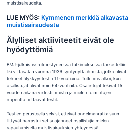
muistisairaudelta.
LUE MYÖS:
Kymmenen merkkiä alkavasta
muistisairaudesta
Älylliset aktiiviteetit eivät ole
hyödyttömiä
BMJ-julkaisussa ilmestyneessä tutkimuksessa tarkasteltiin
liki viittäsataa vuonna 1936 syntynyttä ihmistä, jotka olivat
tehneet älykkyystestin 11-vuotiaina. Tutkimus alkoi, kun
osallistujat olivat noin 64-vuotiaita. Osallistujat tekivät 15
vuoden aikana viidesti muistia ja mielen toimintojen
nopeutta mittaavat testit.
Testien perusteella selvisi, etteivät ongelmanratkaisuun
liittyvät harrastukset suojanneet osallistujia mielen
rapautumiselta muistisairauksien yhteydessä.