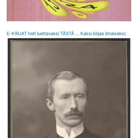
E-KIRJAT heti luettavaksi TÄSTÄ … Kaksi kirjaa ilmaiseksi;