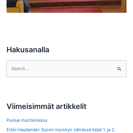
Hakusanalla
S
e
a
r
c
Viimeisimmät artikkelit
h
f
Puolue murroksessa
o
Erkki Hautamäki: Suomi myrskyn silmässä kirjat 1. ja 2.