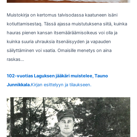
Muistokirja on kertomus talvisodassa kaatuneen isäni
kotiuttamisestaq. Tässä ajassa muistutuksena siitä, kuinka
hauras pienen kansan itsemääräämisoikeus voi olla ja
kuinka suuria uhrauksia itsenäisyyden ja vapauden
säilyttäminen voi vaatia. Omaisille menetys on aina
raskas…
102-vuotias Laguksen jääkäri muistelee, Tauno
Junnikkala.
Kirjan esittelyyn ja tilaukseen.