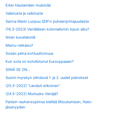
r
Erkki Hautamäen muistolle
:
Valistusta ja valistusta
Sanna Marin Luopuu SDP:n puheenjohtajuudesta
(16.3-2023) Venäläisen kolonialismin lopun alku?
Ilman kuvatekstiä
Mamu-ratkaisu?
Sodan julma kohtuuttomuus
Kun sota on kohdistunut Eurooppaaan?
SIINÄ SE ON…
Suomi myrskyn silmässä 1. ja 2. uudet painokset
(25.5-2022) ”Lievästi erikoinen”
(24.5-2022) Murtuuko Venäjä?
Pariisin rauhansopimus kieltää liittoutumisen, Nato-
jäsenyyden