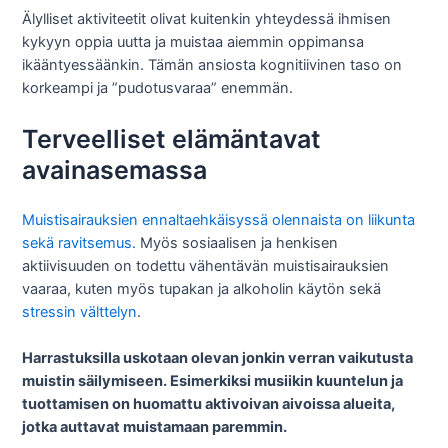
Älylliset aktiviteetit olivat kuitenkin yhteydessä ihmisen
kykyyn oppia uutta ja muistaa aiemmin oppimansa
ikääntyessäänkin. Tämän ansiosta kognitiivinen taso on
korkeampi ja ”pudotusvaraa” enemmän.
Terveelliset elämäntavat
avainasemassa
Muistisairauksien ennaltaehkäisyssä olennaista on liikunta
sekä ravitsemus.
Myös sosiaalisen ja henkisen
aktiivisuuden on todettu vähentävän muistisairauksien
vaaraa, kuten myös tupakan ja alkoholin käytön sekä
stressin välttelyn
.
Harrastuksilla uskotaan olevan jonkin verran vaikutusta
muistin säilymiseen. Esimerkiksi musiikin kuuntelun ja
tuottamisen on huomattu aktivoivan aivoissa alueita,
jotka auttavat muistamaan paremmin.