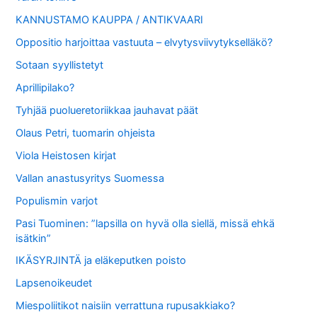
KANNUSTAMO KAUPPA / ANTIKVAARI
Oppositio harjoittaa vastuuta – elvytysviivytykselläkö?
Sotaan syyllistetyt
Aprillipilako?
Tyhjää puolueretoriikkaa jauhavat päät
Olaus Petri, tuomarin ohjeista
Viola Heistosen kirjat
Vallan anastusyritys Suomessa
Populismin varjot
Pasi Tuominen: ”lapsilla on hyvä olla siellä, missä ehkä
isätkin”
IKÄSYRJINTÄ ja eläkeputken poisto
Lapsenoikeudet
Miespoliitikot naisiin verrattuna rupusakkiako?