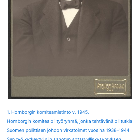
1. Hornborgin komiteamietintö v. 1945.
Hornborgin komitea oli työryhmä, jonka tehtävänä oli tutkia
Suomen poliittisen johdon virkatoimet vuosina 1938–1944.
Sen työ kytkeytyi niin sanotun sotasyylliskysymyksen