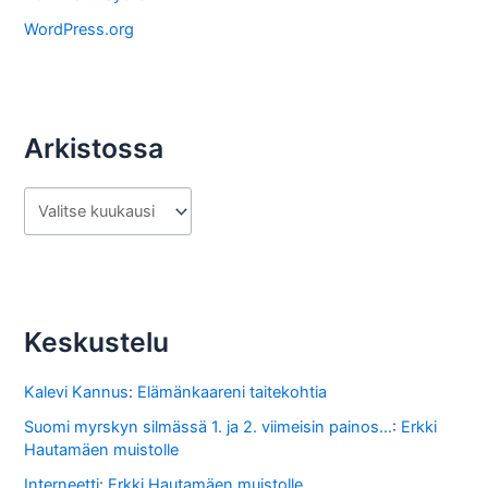
a
WordPress.org
Arkistossa
A
r
k
i
s
Keskustelu
t
o
Kalevi Kannus
:
Elämänkaareni taitekohtia
s
Suomi myrskyn silmässä 1. ja 2. viimeisin painos...
:
Erkki
Hautamäen muistolle
s
Interneetti
:
Erkki Hautamäen muistolle
a