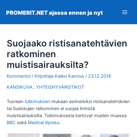
Siirry
sisältöön
PROMERIT.NET ajassa ennen ja nyt
Main
Men
Suojaako ristisanatehtävien
ratkominen
muistisairauksilta?
Kommentoi
/ Kirjoittaja
Kalevi Kannus
/
23.12.2018
KANSIKUVA.. YHTEISHYVÄRISTIKOT
Tuoreen
tutkimuksen
mukaan esimerkiksi ristisanatehtävien
tai Sudokujen ratkominen ei suojaa ihmistä
muistisairauksilta. Tutkimuksesta kertovat muiden muassa
BBC
sekä
Medical Xpress
.