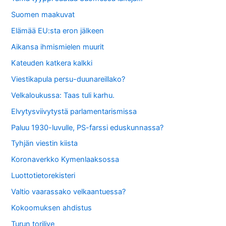
Suomen maakuvat
Elämää EU:sta eron jälkeen
Aikansa ihmismielen muurit
Kateuden katkera kalkki
Viestikapula persu-duunareillako?
Velkaloukussa: Taas tuli karhu.
Elvytysviivytystä parlamentarismissa
Paluu 1930-luvulle, PS-farssi eduskunnassa?
Tyhjän viestin kiista
Koronaverkko Kymenlaaksossa
Luottotietorekisteri
Valtio vaarassako velkaantuessa?
Kokoomuksen ahdistus
Turun torilive