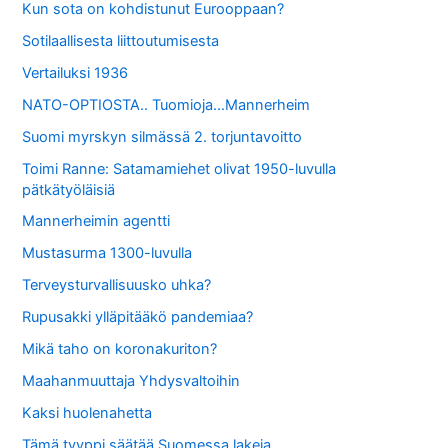
Kun sota on kohdistunut Eurooppaan?
Sotilaallisesta liittoutumisesta
Vertailuksi 1936
NATO-OPTIOSTA.. Tuomioja…Mannerheim
Suomi myrskyn silmässä 2. torjuntavoitto
Toimi Ranne: Satamamiehet olivat 1950-luvulla
pätkätyöläisiä
Mannerheimin agentti
Mustasurma 1300-luvulla
Terveysturvallisuusko uhka?
Rupusakki ylläpitääkö pandemiaa?
Mikä taho on koronakuriton?
Maahanmuuttaja Yhdysvaltoihin
Kaksi huolenahetta
Tämä tyyppi säätää Suomessa lakeja…