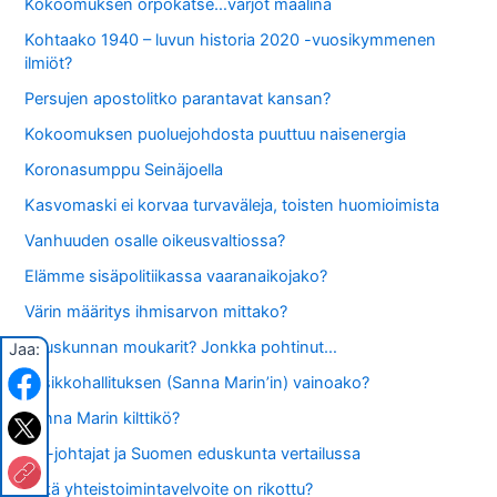
Kokoomuksen orpokatse…varjot maalina
Kohtaako 1940 – luvun historia 2020 -vuosikymmenen
ilmiöt?
Persujen apostolitko parantavat kansan?
Kokoomuksen puoluejohdosta puuttuu naisenergia
Koronasumppu Seinäjoella
Kasvomaski ei korvaa turvaväleja, toisten huomioimista
Vanhuuden osalle oikeusvaltiossa?
Elämme sisäpolitiikassa vaaranaikojako?
Värin määritys ihmisarvon mittako?
Eduskunnan moukarit? Jonkka pohtinut…
Jaa:
Viisikkohallituksen (Sanna Marin’in) vainoako?
Sanna Marin kilttikö?
EU-johtajat ja Suomen eduskunta vertailussa
Mikä yhteistoimintavelvoite on rikottu?