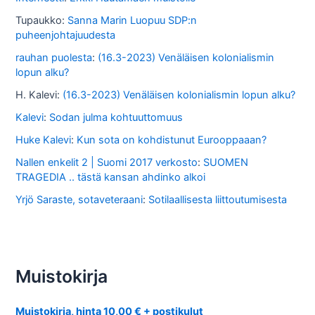
Tupaukko
:
Sanna Marin Luopuu SDP:n
puheenjohtajuudesta
rauhan puolesta
:
(16.3-2023) Venäläisen kolonialismin
lopun alku?
H. Kalevi
:
(16.3-2023) Venäläisen kolonialismin lopun alku?
Kalevi
:
Sodan julma kohtuuttomuus
Huke Kalevi
:
Kun sota on kohdistunut Eurooppaaan?
Nallen enkelit 2 | Suomi 2017 verkosto
:
SUOMEN
TRAGEDIA .. tästä kansan ahdinko alkoi
Yrjö Saraste, sotaveteraani
:
Sotilaallisesta liittoutumisesta
Muistokirja
Muistokirja, hinta 10,00 € + postikulut