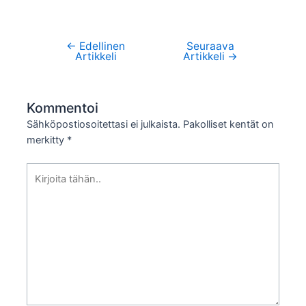
←
Edellinen
Seuraava
Artikkelien
Artikkeli
Artikkeli
→
selaus
Kommentoi
Sähköpostiosoitettasi ei julkaista.
Pakolliset kentät on
merkitty
*
Kirjoita
tähän..