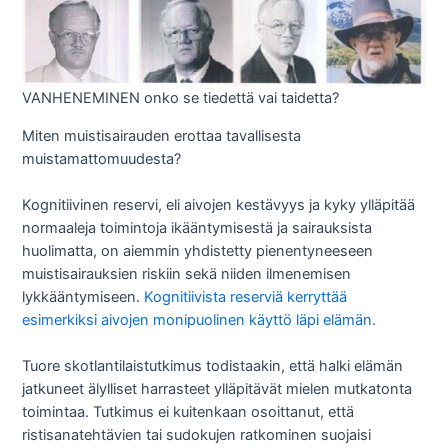
VANHENEMINEN onko se tiedettä vai taidetta?
Miten muistisairauden erottaa tavallisesta
muistamattomuudesta?
Kognitiivinen reservi, eli aivojen kestävyys ja kyky ylläpitää
normaaleja toimintoja ikääntymisestä ja sairauksista
huolimatta, on aiemmin yhdistetty pienentyneeseen
muistisairauksien riskiin sekä niiden ilmenemisen
lykkääntymiseen.
Kognitiivista reserviä kerryttää
esimerkiksi aivojen monipuolinen käyttö läpi elämän.
Tuore skotlantilaistutkimus todistaakin, että halki elämän
jatkuneet älylliset harrasteet ylläpitävät mielen mutkatonta
toimintaa. Tutkimus ei kuitenkaan osoittanut, että
ristisanatehtävien tai sudokujen ratkominen suojaisi