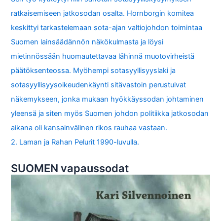
ratkaisemiseen jatkosodan osalta. Hornborgin komitea
keskittyi tarkastelemaan sota-ajan valtiojohdon toimintaa
Suomen lainsäädännön näkökulmasta ja löysi
mietinnössään huomautettavaa lähinnä muotovirheistä
päätöksenteossa. Myöhempi sotasyyllisyyslaki ja
sotasyyllisyysoikeudenkäynti sitävastoin perustuivat
näkemykseen, jonka mukaan hyökkäyssodan johtaminen
yleensä ja siten myös Suomen johdon politiikka jatkosodan
aikana oli kansainvälinen rikos rauhaa vastaan.
2. Laman ja Rahan Pelurit 1990-luvulla.
SUOMEN vapaussodat