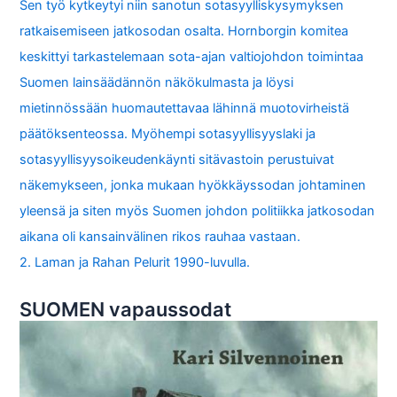
Sen työ kytkeytyi niin sanotun sotasyylliskysymyksen
ratkaisemiseen jatkosodan osalta. Hornborgin komitea
keskittyi tarkastelemaan sota-ajan valtiojohdon toimintaa
Suomen lainsäädännön näkökulmasta ja löysi
mietinnössään huomautettavaa lähinnä muotovirheistä
päätöksenteossa. Myöhempi sotasyyllisyyslaki ja
sotasyyllisyysoikeudenkäynti sitävastoin perustuivat
näkemykseen, jonka mukaan hyökkäyssodan johtaminen
yleensä ja siten myös Suomen johdon politiikka jatkosodan
aikana oli kansainvälinen rikos rauhaa vastaan.
2. Laman ja Rahan Pelurit 1990-luvulla.
SUOMEN vapaussodat