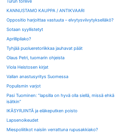
Turun torilive
KANNUSTAMO KAUPPA / ANTIKVAARI
Oppositio harjoittaa vastuuta – elvytysviivytykselläkö?
Sotaan syyllistetyt
Aprillipilako?
Tyhjää puolueretoriikkaa jauhavat päät
Olaus Petri, tuomarin ohjeista
Viola Heistosen kirjat
Vallan anastusyritys Suomessa
Populismin varjot
Pasi Tuominen: ”lapsilla on hyvä olla siellä, missä ehkä
isätkin”
IKÄSYRJINTÄ ja eläkeputken poisto
Lapsenoikeudet
Miespoliitikot naisiin verrattuna rupusakkiako?