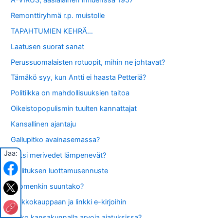
Remonttiryhmä r.p. muistolle
TAPAHTUMIEN KEHRÄ…
Laatusen suorat sanat
Perussuomalaisten rotuopit, mihin ne johtavat?
Tämäkö syy, kun Antti ei haasta Petteriä?
Politiikka on mahdollisuuksien taitoa
Oikeistopopulismin tuulten kannattajat
Kansallinen ajantaju
Gallupitko avainasemassa?
Jaa:
Miksi merivedet lämpenevät?
Hallituksen luottamusennuste
Suomenkin suuntako?
Verkkokauppaan ja linkki e-kirjoihin
Onko kansakunnalla arvoja ajatuksissa?