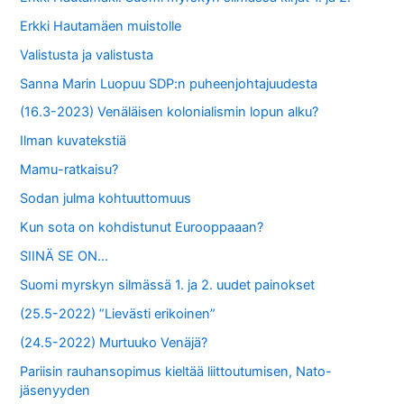
r
Erkki Hautamäen muistolle
:
Valistusta ja valistusta
Sanna Marin Luopuu SDP:n puheenjohtajuudesta
(16.3-2023) Venäläisen kolonialismin lopun alku?
Ilman kuvatekstiä
Mamu-ratkaisu?
Sodan julma kohtuuttomuus
Kun sota on kohdistunut Eurooppaaan?
SIINÄ SE ON…
Suomi myrskyn silmässä 1. ja 2. uudet painokset
(25.5-2022) ”Lievästi erikoinen”
(24.5-2022) Murtuuko Venäjä?
Pariisin rauhansopimus kieltää liittoutumisen, Nato-
jäsenyyden