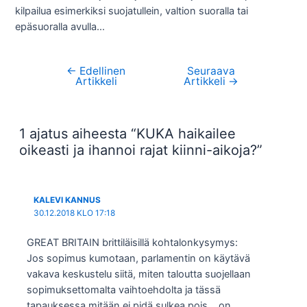
kilpailua esimerkiksi suojatullein, valtion suoralla tai
epäsuoralla avulla…
←
Edellinen
Seuraava
Artikkelien
Artikkeli
Artikkeli
→
selaus
1 ajatus aiheesta “KUKA haikailee
oikeasti ja ihannoi rajat kiinni-aikoja?”
KALEVI KANNUS
30.12.2018 KLO 17:18
GREAT BRITAIN brittiläisillä kohtalonkysymys:
Jos sopimus kumotaan, parlamentin on käytävä
vakava keskustelu siitä, miten taloutta suojellaan
sopimuksettomalta vaihtoehdolta ja tässä
tapauksessa mitään ei pidä sulkea pois… on