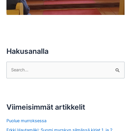
Hakusanalla
S
e
a
r
c
Viimeisimmät artikkelit
h
f
Puolue murroksessa
o
Erkki Hautamäki: Suomi myrskyn silmässä kirjat 1. ja 2.