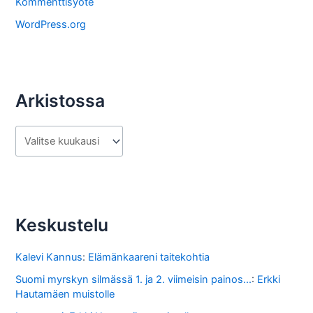
Kommenttisyöte
a
WordPress.org
Arkistossa
A
r
k
i
s
Keskustelu
t
o
Kalevi Kannus
:
Elämänkaareni taitekohtia
s
Suomi myrskyn silmässä 1. ja 2. viimeisin painos...
:
Erkki
Hautamäen muistolle
s