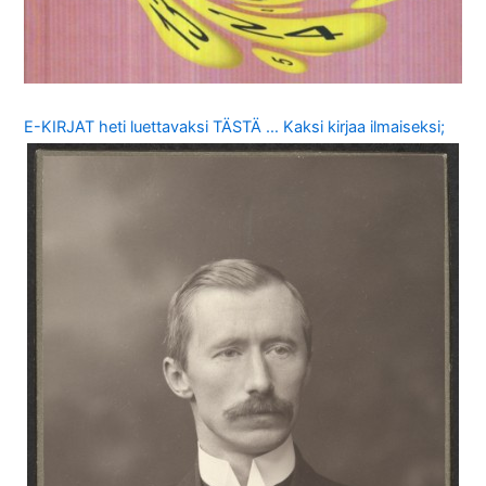
E-KIRJAT heti luettavaksi TÄSTÄ … Kaksi kirjaa ilmaiseksi;