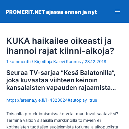
Siirry
sisältöön
PROMERIT.NET ajassa ennen ja nyt
Main
Men
KUKA haikailee oikeasti ja
ihannoi rajat kiinni-aikoja?
1 kommentti
/ Kirjoittaja
Kalevi Kannus
/
28.12.2018
Seuraa TV-sarjaa ”Kesä Balatonilla”,
joka kuvastaa viihteen keinoin
kansalaisten vapauden rajaamista…
https://areena.yle.fi/1-4323024#autoplay=true
Toisaalta protektionismissako velat muuttuvat saataviksi?
Terminä valtion sisäisillä markkinoilla toimivien eli
kotimaisten tuottajien suojelemista torjumalla ulkopuolista