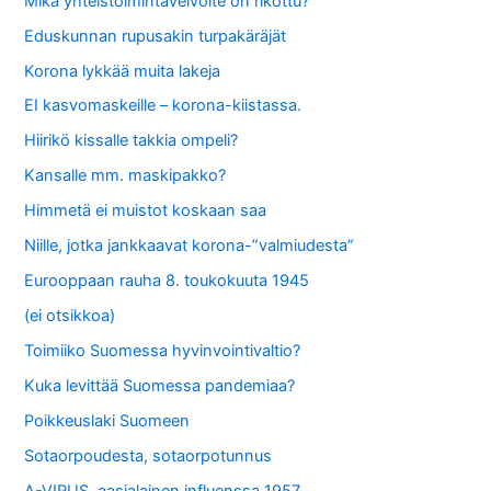
Mikä yhteistoimintavelvoite on rikottu?
Eduskunnan rupusakin turpakäräjät
Korona lykkää muita lakeja
EI kasvomaskeille – korona-kiistassa.
Hiirikö kissalle takkia ompeli?
Kansalle mm. maskipakko?
Himmetä ei muistot koskaan saa
Niille, jotka jankkaavat korona-”valmiudesta”
Eurooppaan rauha 8. toukokuuta 1945
(ei otsikkoa)
Toimiiko Suomessa hyvinvointivaltio?
Kuka levittää Suomessa pandemiaa?
Poikkeuslaki Suomeen
Sotaorpoudesta, sotaorpotunnus
A-VIRUS, aasialainen influenssa 1957