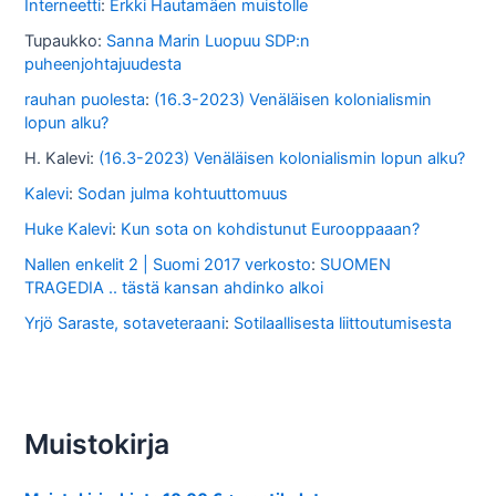
Interneetti
:
Erkki Hautamäen muistolle
a
Tupaukko
:
Sanna Marin Luopuu SDP:n
puheenjohtajuudesta
rauhan puolesta
:
(16.3-2023) Venäläisen kolonialismin
lopun alku?
H. Kalevi
:
(16.3-2023) Venäläisen kolonialismin lopun alku?
Kalevi
:
Sodan julma kohtuuttomuus
Huke Kalevi
:
Kun sota on kohdistunut Eurooppaaan?
Nallen enkelit 2 | Suomi 2017 verkosto
:
SUOMEN
TRAGEDIA .. tästä kansan ahdinko alkoi
Yrjö Saraste, sotaveteraani
:
Sotilaallisesta liittoutumisesta
Muistokirja