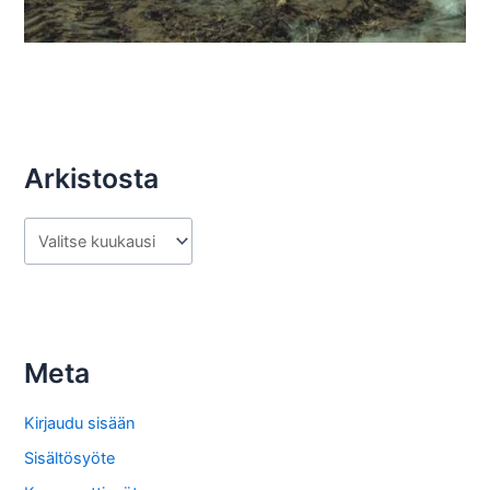
Arkistosta
A
r
k
i
s
Meta
t
o
Kirjaudu sisään
s
Sisältösyöte
t