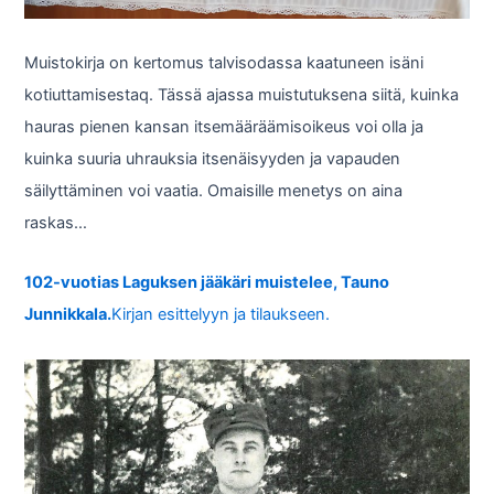
Muistokirja on kertomus talvisodassa kaatuneen isäni
kotiuttamisestaq. Tässä ajassa muistutuksena siitä, kuinka
hauras pienen kansan itsemääräämisoikeus voi olla ja
kuinka suuria uhrauksia itsenäisyyden ja vapauden
säilyttäminen voi vaatia. Omaisille menetys on aina
raskas…
102-vuotias Laguksen jääkäri muistelee, Tauno
Junnikkala.
Kirjan esittelyyn ja tilaukseen.