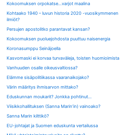
Kokoomuksen orpokatse…varjot maalina
Kohtaako 1940 – luvun historia 2020 -vuosikymmenen
ilmiöt?
Persujen apostolitko parantavat kansan?
Kokoomuksen puoluejohdosta puuttuu naisenergia
Koronasumppu Seinäjoella
Kasvomaski ei korvaa turvaväleja, toisten huomioimista
Vanhuuden osalle oikeusvaltiossa?
Elämme sisäpolitiikassa vaaranaikojako?
Värin määritys ihmisarvon mittako?
Eduskunnan moukarit? Jonkka pohtinut…
Viisikkohallituksen (Sanna Marin’in) vainoako?
Sanna Marin kilttikö?
EU-johtajat ja Suomen eduskunta vertailussa