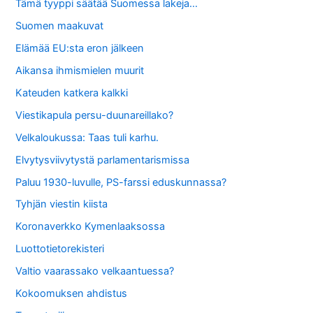
Tämä tyyppi säätää Suomessa lakeja…
Suomen maakuvat
Elämää EU:sta eron jälkeen
Aikansa ihmismielen muurit
Kateuden katkera kalkki
Viestikapula persu-duunareillako?
Velkaloukussa: Taas tuli karhu.
Elvytysviivytystä parlamentarismissa
Paluu 1930-luvulle, PS-farssi eduskunnassa?
Tyhjän viestin kiista
Koronaverkko Kymenlaaksossa
Luottotietorekisteri
Valtio vaarassako velkaantuessa?
Kokoomuksen ahdistus