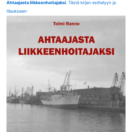
Ahtaajasta liikkeenhoitajaksi
. Tästä kirjan esittelyyn ja
tilaukseen: