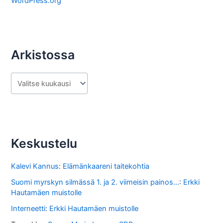
WordPress.org
Arkistossa
A
r
k
i
s
Keskustelu
t
o
Kalevi Kannus
:
Elämänkaareni taitekohtia
s
Suomi myrskyn silmässä 1. ja 2. viimeisin painos...
:
Erkki
Hautamäen muistolle
s
Interneetti
:
Erkki Hautamäen muistolle
a