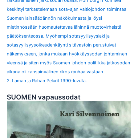
ratkaisemiseen jatkosodan osalta. Hornborgin komitea
keskittyi tarkastelemaan sota-ajan valtiojohdon toimintaa
Suomen lainsäädännön näkökulmasta ja löysi
mietinnössään huomautettavaa lähinnä muotovirheistä
päätöksenteossa. Myöhempi sotasyyllisyyslaki ja
sotasyyllisyysoikeudenkäynti sitävastoin perustuivat
näkemykseen, jonka mukaan hyökkäyssodan johtaminen
yleensä ja siten myös Suomen johdon politiikka jatkosodan
aikana oli kansainvälinen rikos rauhaa vastaan.
2. Laman ja Rahan Pelurit 1990-luvulla.
SUOMEN vapaussodat