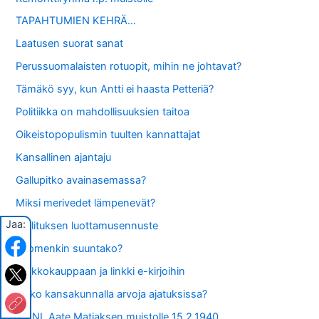
TAPAHTUMIEN KEHRÄ…
Laatusen suorat sanat
Perussuomalaisten rotuopit, mihin ne johtavat?
Tämäkö syy, kun Antti ei haasta Petteriä?
Politiikka on mahdollisuuksien taitoa
Oikeistopopulismin tuulten kannattajat
Kansallinen ajantaju
Gallupitko avainasemassa?
Miksi merivedet lämpenevät?
Jaa:
Hallituksen luottamusennuste
Suomenkin suuntako?
Verkkokauppaan ja linkki e-kirjoihin
Onko kansakunnalla arvoja ajatuksissa?
ISÄNI, Aate Matiaksen muistolle 15.2.1940