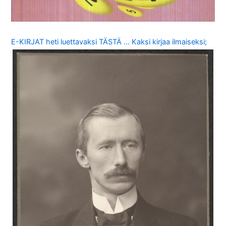
E-KIRJAT heti luettavaksi TÄSTÄ … Kaksi kirjaa ilmaiseksi;