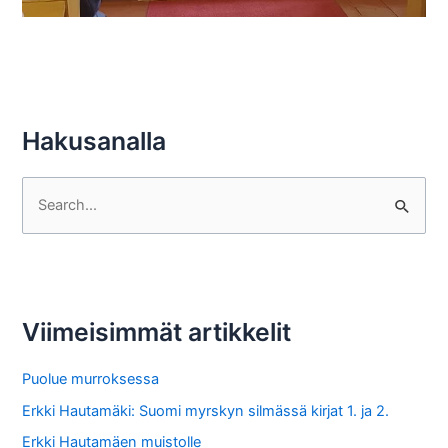
Hakusanalla
S
e
a
r
c
Viimeisimmät artikkelit
h
f
Puolue murroksessa
o
Erkki Hautamäki: Suomi myrskyn silmässä kirjat 1. ja 2.
r
Erkki Hautamäen muistolle