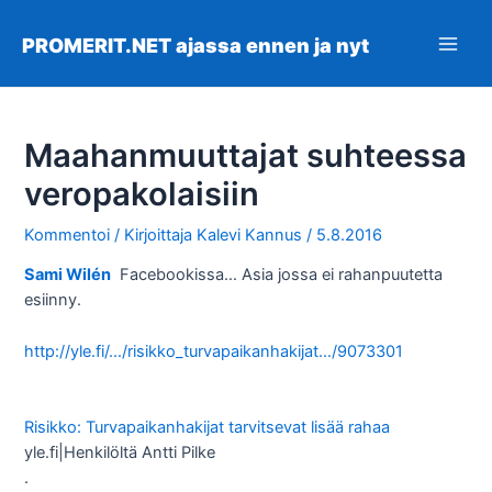
Siirry
sisältöön
PROMERIT.NET ajassa ennen ja nyt
Main
Men
Maahanmuuttajat suhteessa
veropakolaisiin
Kommentoi
/ Kirjoittaja
Kalevi Kannus
/
5.8.2016
Sami Wilén
Facebookissa…
Asia jossa ei rahanpuutetta
esiinny.
http://yle.fi/…/risikko_turvapaikanhakijat…/9073301
Risikko: Turvapaikanhakijat tarvitsevat lisää rahaa
yle.fi
|
Henkilöltä Antti Pilke
.