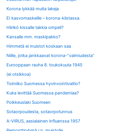
Korona lykkää muita lakeja
EI kasvomaskeille – korona-kiistassa.
Hiirikö kissalle takkia ompeli?
Kansalle mm. maskipakko?
Himmetä ei muistot koskaan saa
Niille, jotka jankkaavat korona-”valmiudesta”
Eurooppaan rauha 8. toukokuuta 1945
(ei otsikkoa)
Toimiiko Suomessa hyvinvointivaltio?
Kuka levittää Suomessa pandemiaa?
Poikkeuslaki Suomeen
Sotaorpoudesta, sotaorpotunnus
A-VIRUS, aasialainen influenssa 1957
Remonttiryhmä r.p. muistolle