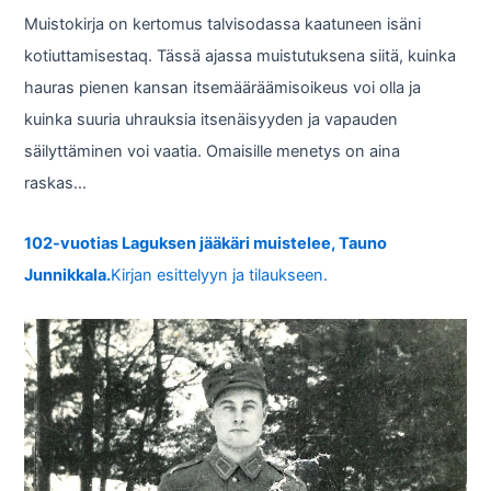
Muistokirja on kertomus talvisodassa kaatuneen isäni
kotiuttamisestaq. Tässä ajassa muistutuksena siitä, kuinka
hauras pienen kansan itsemääräämisoikeus voi olla ja
kuinka suuria uhrauksia itsenäisyyden ja vapauden
säilyttäminen voi vaatia. Omaisille menetys on aina
raskas…
102-vuotias Laguksen jääkäri muistelee, Tauno
Junnikkala.
Kirjan esittelyyn ja tilaukseen.