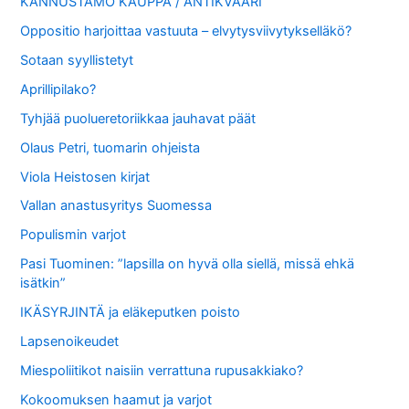
KANNUSTAMO KAUPPA / ANTIKVAARI
Oppositio harjoittaa vastuuta – elvytysviivytykselläkö?
Sotaan syyllistetyt
Aprillipilako?
Tyhjää puolueretoriikkaa jauhavat päät
Olaus Petri, tuomarin ohjeista
Viola Heistosen kirjat
Vallan anastusyritys Suomessa
Populismin varjot
Pasi Tuominen: ”lapsilla on hyvä olla siellä, missä ehkä
isätkin”
IKÄSYRJINTÄ ja eläkeputken poisto
Lapsenoikeudet
Miespoliitikot naisiin verrattuna rupusakkiako?
Kokoomuksen haamut ja varjot