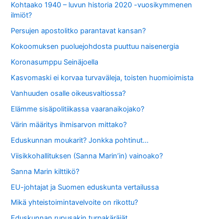
Kohtaako 1940 – luvun historia 2020 -vuosikymmenen
ilmiöt?
Persujen apostolitko parantavat kansan?
Kokoomuksen puoluejohdosta puuttuu naisenergia
Koronasumppu Seinäjoella
Kasvomaski ei korvaa turvaväleja, toisten huomioimista
Vanhuuden osalle oikeusvaltiossa?
Elämme sisäpolitiikassa vaaranaikojako?
Värin määritys ihmisarvon mittako?
Eduskunnan moukarit? Jonkka pohtinut…
Viisikkohallituksen (Sanna Marin’in) vainoako?
Sanna Marin kilttikö?
EU-johtajat ja Suomen eduskunta vertailussa
Mikä yhteistoimintavelvoite on rikottu?
Eduskunnan rupusakin turpakäräjät