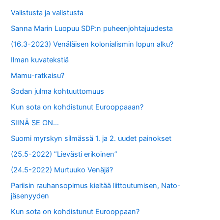
:
Valistusta ja valistusta
Sanna Marin Luopuu SDP:n puheenjohtajuudesta
(16.3-2023) Venäläisen kolonialismin lopun alku?
Ilman kuvatekstiä
Mamu-ratkaisu?
Sodan julma kohtuuttomuus
Kun sota on kohdistunut Eurooppaaan?
SIINÄ SE ON…
Suomi myrskyn silmässä 1. ja 2. uudet painokset
(25.5-2022) ”Lievästi erikoinen”
(24.5-2022) Murtuuko Venäjä?
Pariisin rauhansopimus kieltää liittoutumisen, Nato-
jäsenyyden
Kun sota on kohdistunut Eurooppaan?