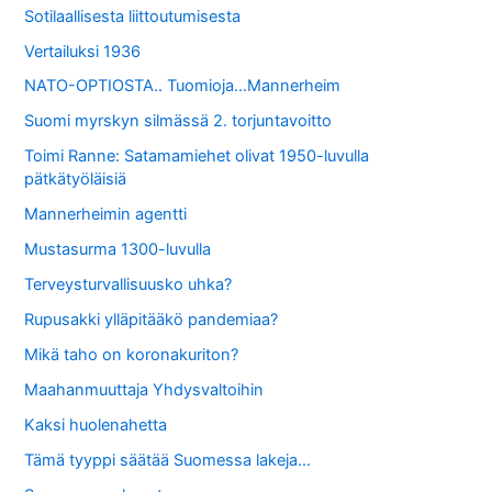
Sotilaallisesta liittoutumisesta
Vertailuksi 1936
NATO-OPTIOSTA.. Tuomioja…Mannerheim
Suomi myrskyn silmässä 2. torjuntavoitto
Toimi Ranne: Satamamiehet olivat 1950-luvulla
pätkätyöläisiä
Mannerheimin agentti
Mustasurma 1300-luvulla
Terveysturvallisuusko uhka?
Rupusakki ylläpitääkö pandemiaa?
Mikä taho on koronakuriton?
Maahanmuuttaja Yhdysvaltoihin
Kaksi huolenahetta
Tämä tyyppi säätää Suomessa lakeja…