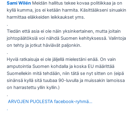
Sami Wilén
Meidän hallitus tekee kovaa politiikkaa ja on
kyllä kumma, jos ei ketään harmita. Käsittääkseni sinuakin
harmittaa eläkkeiden leikkaukset yms.
.
Tiedän että asia ei ole näin yksinkertainen, mutta joitain
johtopäätöksiä voi nähdä Suomen kehityksessä. Valintoja
on tehty ja jotkut häviävät paljonkin.
.
Hyviä ratkaisuja ei ole jäljellä mielestäni enää. On vain
amputointia Suomen kohdalla ja koska EU määrittää
Suomellekin mitä tehdään, niin tätä se nyt sitten on (eipä
sinänsä kyllä sitä tuubaa 90-luvulla ja muissakin lamoissa
on harrastettu yllin kyllin.)
.
ARVOJEN PUOLESTA facebook-ryhmä…
.