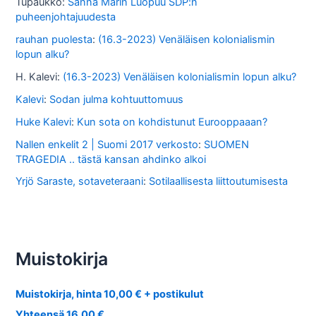
Tupaukko
:
Sanna Marin Luopuu SDP:n
puheenjohtajuudesta
rauhan puolesta
:
(16.3-2023) Venäläisen kolonialismin
lopun alku?
H. Kalevi
:
(16.3-2023) Venäläisen kolonialismin lopun alku?
Kalevi
:
Sodan julma kohtuuttomuus
Huke Kalevi
:
Kun sota on kohdistunut Eurooppaaan?
Nallen enkelit 2 | Suomi 2017 verkosto
:
SUOMEN
TRAGEDIA .. tästä kansan ahdinko alkoi
Yrjö Saraste, sotaveteraani
:
Sotilaallisesta liittoutumisesta
Muistokirja
Muistokirja, hinta 10,00 € + postikulut
Yhteensä 16,00 €