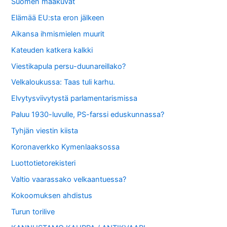
Suomen maakuvat
Elämää EU:sta eron jälkeen
Aikansa ihmismielen muurit
Kateuden katkera kalkki
Viestikapula persu-duunareillako?
Velkaloukussa: Taas tuli karhu.
Elvytysviivytystä parlamentarismissa
Paluu 1930-luvulle, PS-farssi eduskunnassa?
Tyhjän viestin kiista
Koronaverkko Kymenlaaksossa
Luottotietorekisteri
Valtio vaarassako velkaantuessa?
Kokoomuksen ahdistus
Turun torilive