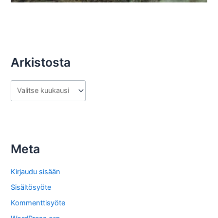
Arkistosta
A
r
k
i
s
Meta
t
o
Kirjaudu sisään
s
Sisältösyöte
t
Kommenttisyöte
a