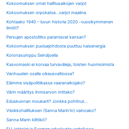
Kokoomuksen omat hallitusaikojen varjot
Kokoomuksen orpokatse…varjot maalina
Kohtaako 1940 – luvun historia 2020 -vuosikymmenen
ilmiöt?
Persujen apostolitko parantavat kansan?
Kokoomuksen puoluejohdosta puuttuu naisenergia
Koronasumppu Seinäjoella
Kasvomaski ei korvaa turvaväleja, toisten huomioimista
Vanhuuden osalle oikeusvaltiossa?
Elämme sisäpolitiikassa vaaranaikojako?
Värin määritys ihmisarvon mittako?
Eduskunnan moukarit? Jonkka pohtinut…
Viisikkohallituksen (Sanna Marin’in) vainoako?
Sanna Marin kilttikö?
EU-johtajat ja Suomen eduskunta vertailussa