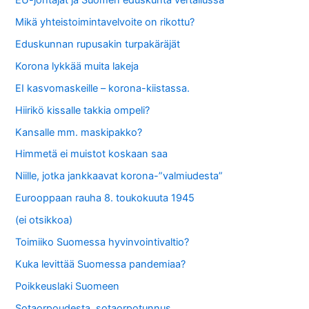
Mikä yhteistoimintavelvoite on rikottu?
Eduskunnan rupusakin turpakäräjät
Korona lykkää muita lakeja
EI kasvomaskeille – korona-kiistassa.
Hiirikö kissalle takkia ompeli?
Kansalle mm. maskipakko?
Himmetä ei muistot koskaan saa
Niille, jotka jankkaavat korona-”valmiudesta”
Eurooppaan rauha 8. toukokuuta 1945
(ei otsikkoa)
Toimiiko Suomessa hyvinvointivaltio?
Kuka levittää Suomessa pandemiaa?
Poikkeuslaki Suomeen
Sotaorpoudesta, sotaorpotunnus