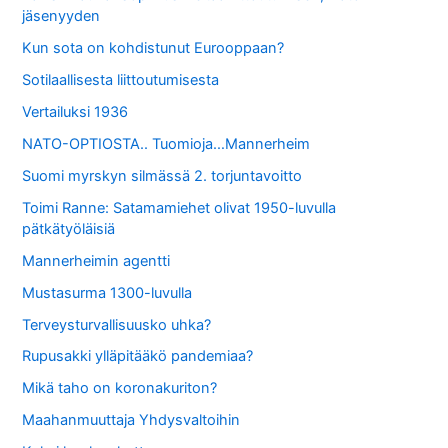
jäsenyyden
Kun sota on kohdistunut Eurooppaan?
Sotilaallisesta liittoutumisesta
Vertailuksi 1936
NATO-OPTIOSTA.. Tuomioja…Mannerheim
Suomi myrskyn silmässä 2. torjuntavoitto
Toimi Ranne: Satamamiehet olivat 1950-luvulla
pätkätyöläisiä
Mannerheimin agentti
Mustasurma 1300-luvulla
Terveysturvallisuusko uhka?
Rupusakki ylläpitääkö pandemiaa?
Mikä taho on koronakuriton?
Maahanmuuttaja Yhdysvaltoihin