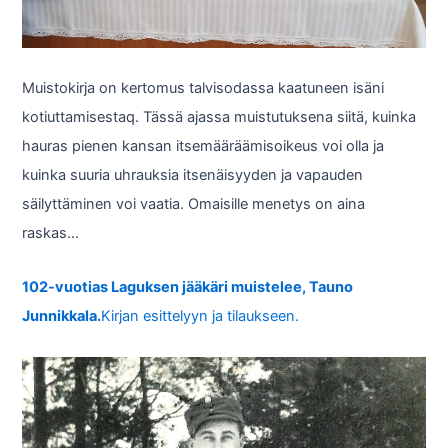
Muistokirja on kertomus talvisodassa kaatuneen isäni
kotiuttamisestaq. Tässä ajassa muistutuksena siitä, kuinka
hauras pienen kansan itsemääräämisoikeus voi olla ja
kuinka suuria uhrauksia itsenäisyyden ja vapauden
säilyttäminen voi vaatia. Omaisille menetys on aina
raskas…
102-vuotias Laguksen jääkäri muistelee, Tauno
Junnikkala.
Kirjan esittelyyn ja tilaukseen.