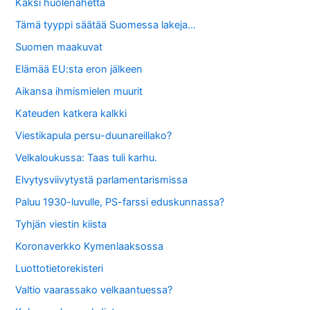
Kaksi huolenahetta
Tämä tyyppi säätää Suomessa lakeja…
Suomen maakuvat
Elämää EU:sta eron jälkeen
Aikansa ihmismielen muurit
Kateuden katkera kalkki
Viestikapula persu-duunareillako?
Velkaloukussa: Taas tuli karhu.
Elvytysviivytystä parlamentarismissa
Paluu 1930-luvulle, PS-farssi eduskunnassa?
Tyhjän viestin kiista
Koronaverkko Kymenlaaksossa
Luottotietorekisteri
Valtio vaarassako velkaantuessa?