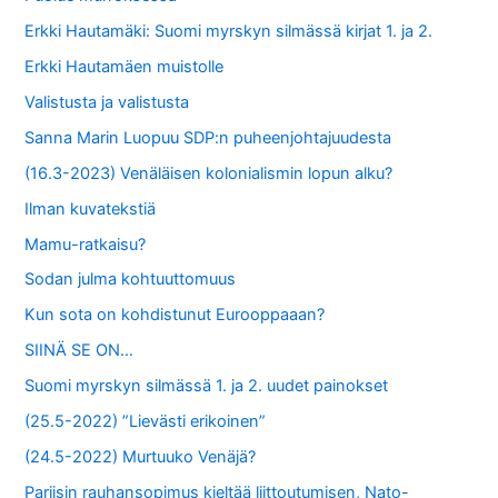
o
Erkki Hautamäki: Suomi myrskyn silmässä kirjat 1. ja 2.
r
Erkki Hautamäen muistolle
:
Valistusta ja valistusta
Sanna Marin Luopuu SDP:n puheenjohtajuudesta
(16.3-2023) Venäläisen kolonialismin lopun alku?
Ilman kuvatekstiä
Mamu-ratkaisu?
Sodan julma kohtuuttomuus
Kun sota on kohdistunut Eurooppaaan?
SIINÄ SE ON…
Suomi myrskyn silmässä 1. ja 2. uudet painokset
(25.5-2022) ”Lievästi erikoinen”
(24.5-2022) Murtuuko Venäjä?
Pariisin rauhansopimus kieltää liittoutumisen, Nato-