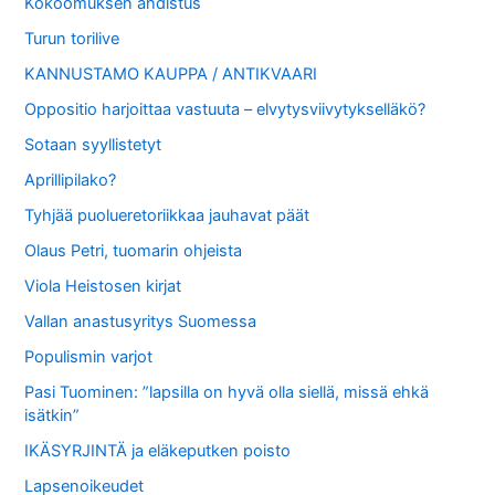
Kokoomuksen ahdistus
Turun torilive
KANNUSTAMO KAUPPA / ANTIKVAARI
Oppositio harjoittaa vastuuta – elvytysviivytykselläkö?
Sotaan syyllistetyt
Aprillipilako?
Tyhjää puolueretoriikkaa jauhavat päät
Olaus Petri, tuomarin ohjeista
Viola Heistosen kirjat
Vallan anastusyritys Suomessa
Populismin varjot
Pasi Tuominen: ”lapsilla on hyvä olla siellä, missä ehkä
isätkin”
IKÄSYRJINTÄ ja eläkeputken poisto
Lapsenoikeudet