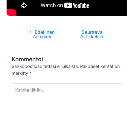
←
Edellinen
Seuraava
Artikkelien
Artikkeli
Artikkeli
→
selaus
Kommentoi
Sähköpostiosoitettasi ei julkaista.
Pakolliset kentät on
merkitty
*
Kirjoita
tähän..