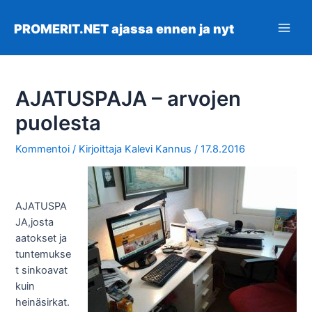
Siirry
sisältöön
PROMERIT.NET ajassa ennen ja nyt
Main
Men
AJATUSPAJA – arvojen
puolesta
Kommentoi
/ Kirjoittaja
Kalevi Kannus
/
17.8.2016
AJATUSPA
JA,josta
aatokset ja
tuntemukse
t sinkoavat
kuin
heinäsirkat.