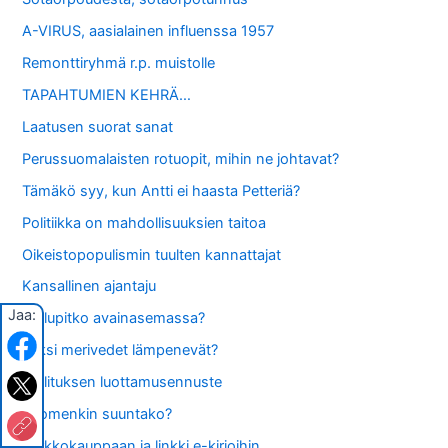
A-VIRUS, aasialainen influenssa 1957
Remonttiryhmä r.p. muistolle
TAPAHTUMIEN KEHRÄ…
Laatusen suorat sanat
Perussuomalaisten rotuopit, mihin ne johtavat?
Tämäkö syy, kun Antti ei haasta Petteriä?
Politiikka on mahdollisuuksien taitoa
Oikeistopopulismin tuulten kannattajat
Kansallinen ajantaju
Jaa:
Gallupitko avainasemassa?
Miksi merivedet lämpenevät?
Hallituksen luottamusennuste
Suomenkin suuntako?
Verkkokauppaan ja linkki e-kirjoihin