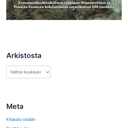
Arkistosta
A
r
k
i
s
Meta
t
o
Kirjaudu sisään
s