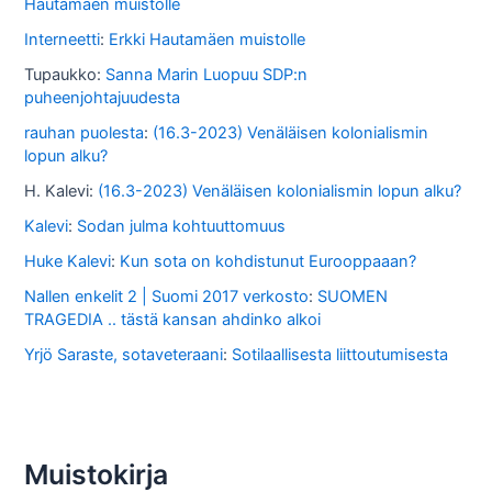
Hautamäen muistolle
s
Interneetti
:
Erkki Hautamäen muistolle
a
Tupaukko
:
Sanna Marin Luopuu SDP:n
puheenjohtajuudesta
rauhan puolesta
:
(16.3-2023) Venäläisen kolonialismin
lopun alku?
H. Kalevi
:
(16.3-2023) Venäläisen kolonialismin lopun alku?
Kalevi
:
Sodan julma kohtuuttomuus
Huke Kalevi
:
Kun sota on kohdistunut Eurooppaaan?
Nallen enkelit 2 | Suomi 2017 verkosto
:
SUOMEN
TRAGEDIA .. tästä kansan ahdinko alkoi
Yrjö Saraste, sotaveteraani
:
Sotilaallisesta liittoutumisesta
Muistokirja