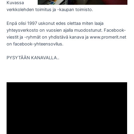
Kuvassa
verkkolehden toimitus ja -kaupan toimisto.
Enpä olisi 1997 uskonut edes olettaa miten laaja
yhteysverkosto on vuosien ajalla muodostunut. Facebook-
viestit ja -ryhmät on yhdistävä kanava ja www.promerit.net
on facebook-yhteensovllus.
PYSYTÄÄN KANAVALLA..