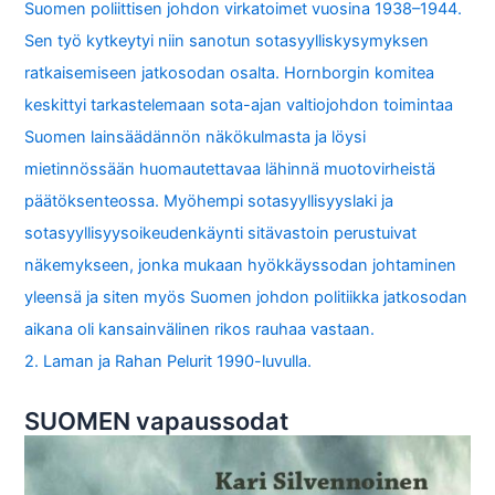
Suomen poliittisen johdon virkatoimet vuosina 1938–1944.
Sen työ kytkeytyi niin sanotun sotasyylliskysymyksen
ratkaisemiseen jatkosodan osalta. Hornborgin komitea
keskittyi tarkastelemaan sota-ajan valtiojohdon toimintaa
Suomen lainsäädännön näkökulmasta ja löysi
mietinnössään huomautettavaa lähinnä muotovirheistä
päätöksenteossa. Myöhempi sotasyyllisyyslaki ja
sotasyyllisyysoikeudenkäynti sitävastoin perustuivat
näkemykseen, jonka mukaan hyökkäyssodan johtaminen
yleensä ja siten myös Suomen johdon politiikka jatkosodan
aikana oli kansainvälinen rikos rauhaa vastaan.
2. Laman ja Rahan Pelurit 1990-luvulla.
SUOMEN vapaussodat