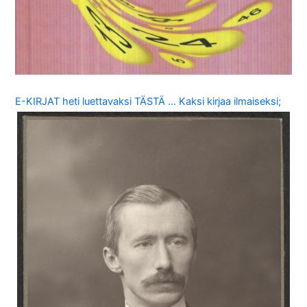
E-KIRJAT heti luettavaksi TÄSTÄ … Kaksi kirjaa ilmaiseksi;