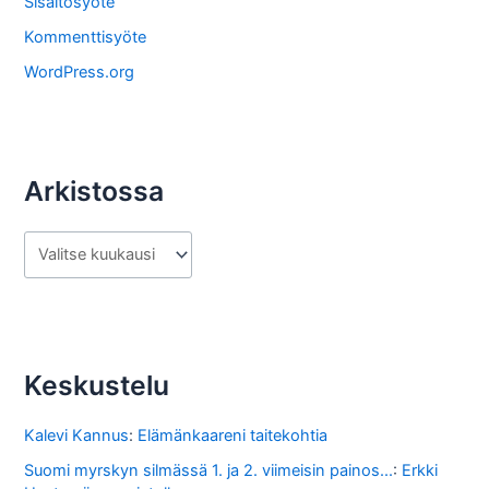
Sisältösyöte
t
Kommenttisyöte
a
WordPress.org
Arkistossa
A
r
k
i
s
Keskustelu
t
o
Kalevi Kannus
:
Elämänkaareni taitekohtia
s
Suomi myrskyn silmässä 1. ja 2. viimeisin painos...
:
Erkki