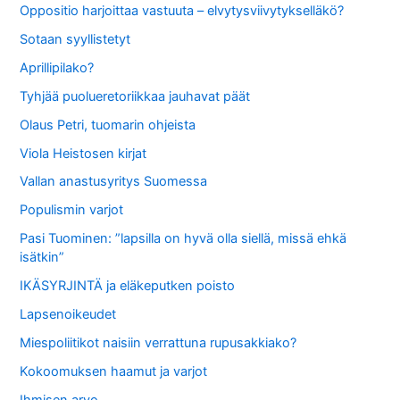
Oppositio harjoittaa vastuuta – elvytysviivytykselläkö?
Sotaan syyllistetyt
Aprillipilako?
Tyhjää puolueretoriikkaa jauhavat päät
Olaus Petri, tuomarin ohjeista
Viola Heistosen kirjat
Vallan anastusyritys Suomessa
Populismin varjot
Pasi Tuominen: ”lapsilla on hyvä olla siellä, missä ehkä
isätkin”
IKÄSYRJINTÄ ja eläkeputken poisto
Lapsenoikeudet
Miespoliitikot naisiin verrattuna rupusakkiako?
Kokoomuksen haamut ja varjot