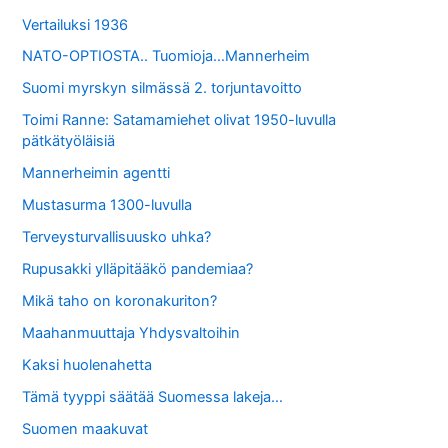
Vertailuksi 1936
NATO-OPTIOSTA.. Tuomioja…Mannerheim
Suomi myrskyn silmässä 2. torjuntavoitto
Toimi Ranne: Satamamiehet olivat 1950-luvulla
pätkätyöläisiä
Mannerheimin agentti
Mustasurma 1300-luvulla
Terveysturvallisuusko uhka?
Rupusakki ylläpitääkö pandemiaa?
Mikä taho on koronakuriton?
Maahanmuuttaja Yhdysvaltoihin
Kaksi huolenahetta
Tämä tyyppi säätää Suomessa lakeja…
Suomen maakuvat