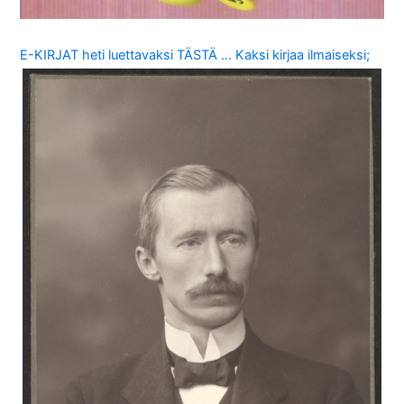
E-KIRJAT heti luettavaksi TÄSTÄ … Kaksi kirjaa ilmaiseksi;