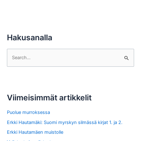
Hakusanalla
S
e
a
r
c
Viimeisimmät artikkelit
h
f
Puolue murroksessa
o
Erkki Hautamäki: Suomi myrskyn silmässä kirjat 1. ja 2.
r
Erkki Hautamäen muistolle
: