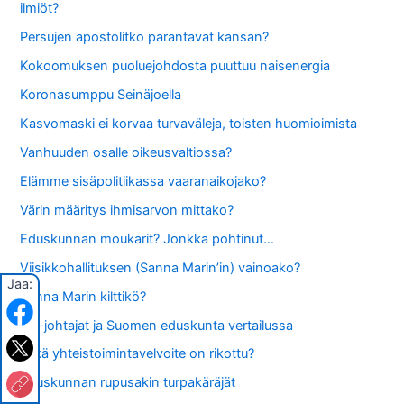
ilmiöt?
Persujen apostolitko parantavat kansan?
Kokoomuksen puoluejohdosta puuttuu naisenergia
Koronasumppu Seinäjoella
Kasvomaski ei korvaa turvaväleja, toisten huomioimista
Vanhuuden osalle oikeusvaltiossa?
Elämme sisäpolitiikassa vaaranaikojako?
Värin määritys ihmisarvon mittako?
Eduskunnan moukarit? Jonkka pohtinut…
Viisikkohallituksen (Sanna Marin’in) vainoako?
Jaa:
Sanna Marin kilttikö?
EU-johtajat ja Suomen eduskunta vertailussa
Mikä yhteistoimintavelvoite on rikottu?
Eduskunnan rupusakin turpakäräjät