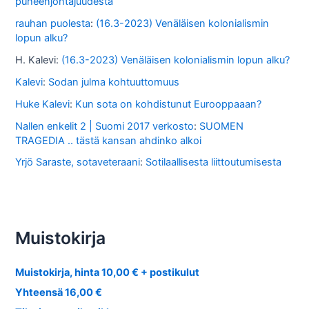
puheenjohtajuudesta
rauhan puolesta
:
(16.3-2023) Venäläisen kolonialismin
lopun alku?
H. Kalevi
:
(16.3-2023) Venäläisen kolonialismin lopun alku?
Kalevi
:
Sodan julma kohtuuttomuus
Huke Kalevi
:
Kun sota on kohdistunut Eurooppaaan?
Nallen enkelit 2 | Suomi 2017 verkosto
:
SUOMEN
TRAGEDIA .. tästä kansan ahdinko alkoi
Yrjö Saraste, sotaveteraani
:
Sotilaallisesta liittoutumisesta
Muistokirja
Muistokirja, hinta 10,00 € + postikulut
Yhteensä 16,00 €