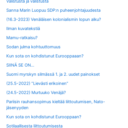
Valistusta ja valistusta
Sanna Marin Luopuu SDP:n puheenjohtajuudesta
(16.3-2023) Venäläisen kolonialismin lopun alku?
Ilman kuvatekstiä
Mamu-ratkaisu?
Sodan julma kohtuuttomuus
Kun sota on kohdistunut Eurooppaaan?
SIINÄ SE ON…
Suomi myrskyn silmässä 1. ja 2. uudet painokset
(25.5-2022) ”Lievästi erikoinen”
(24.5-2022) Murtuuko Venäjä?
Pariisin rauhansopimus kieltää liittoutumisen, Nato-
jäsenyyden
Kun sota on kohdistunut Eurooppaan?
Sotilaallisesta liittoutumisesta