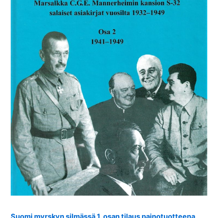
Suomi myrskyn silmässä 1. osan tilaus painotuotteena