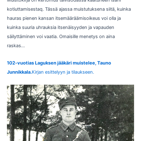
Muistokirja on kertomus talvisodassa kaatuneen isäni
kotiuttamisestaq. Tässä ajassa muistutuksena siitä, kuinka
hauras pienen kansan itsemääräämisoikeus voi olla ja
kuinka suuria uhrauksia itsenäisyyden ja vapauden
säilyttäminen voi vaatia. Omaisille menetys on aina
raskas…
102-vuotias Laguksen jääkäri muistelee, Tauno
Junnikkala.
Kirjan esittelyyn ja tilaukseen.