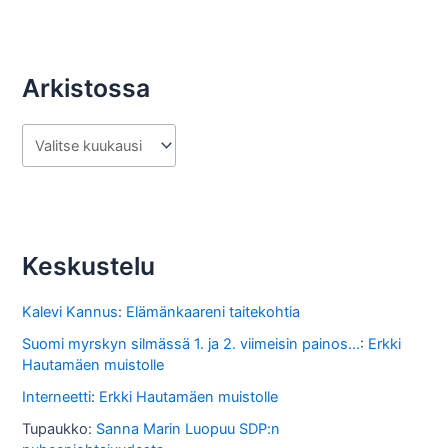
Arkistossa
A
r
k
i
s
Keskustelu
t
o
Kalevi Kannus
:
Elämänkaareni taitekohtia
s
Suomi myrskyn silmässä 1. ja 2. viimeisin painos...
:
Erkki
Hautamäen muistolle
s
Interneetti
:
Erkki Hautamäen muistolle
a
Tupaukko
:
Sanna Marin Luopuu SDP:n