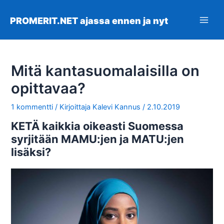
Siirry
sisältöön
PROMERIT.NET ajassa ennen ja nyt
Main
Men
Mitä kantasuomalaisilla on
opittavaa?
1 kommentti
/ Kirjoittaja
Kalevi Kannus
/
2.10.2019
KETÄ kaikkia oikeasti Suomessa
syrjitään MAMU:jen ja MATU:jen
lisäksi?