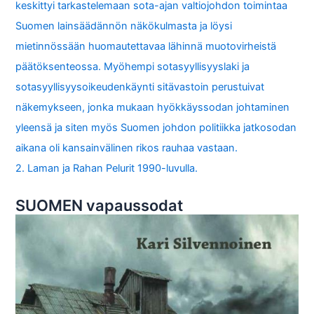
keskittyi tarkastelemaan sota-ajan valtiojohdon toimintaa
Suomen lainsäädännön näkökulmasta ja löysi
mietinnössään huomautettavaa lähinnä muotovirheistä
päätöksenteossa. Myöhempi sotasyyllisyyslaki ja
sotasyyllisyysoikeudenkäynti sitävastoin perustuivat
näkemykseen, jonka mukaan hyökkäyssodan johtaminen
yleensä ja siten myös Suomen johdon politiikka jatkosodan
aikana oli kansainvälinen rikos rauhaa vastaan.
2. Laman ja Rahan Pelurit 1990-luvulla.
SUOMEN vapaussodat