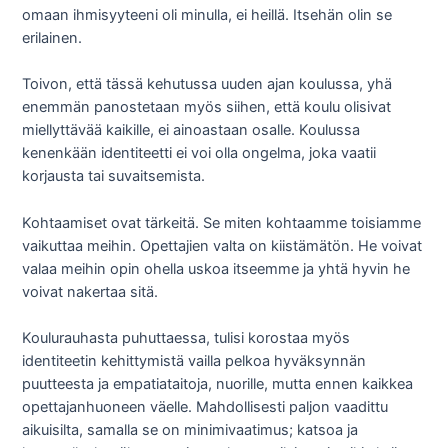
omaan ihmisyyteeni oli minulla, ei heillä. Itsehän olin se
erilainen.
Toivon, että tässä kehutussa uuden ajan koulussa, yhä
enemmän panostetaan myös siihen, että koulu olisivat
miellyttävää kaikille, ei ainoastaan osalle. Koulussa
kenenkään identiteetti ei voi olla ongelma, joka vaatii
korjausta tai suvaitsemista.
Kohtaamiset ovat tärkeitä. Se miten kohtaamme toisiamme
vaikuttaa meihin. Opettajien valta on kiistämätön. He voivat
valaa meihin opin ohella uskoa itseemme ja yhtä hyvin he
voivat nakertaa sitä.
Koulurauhasta puhuttaessa, tulisi korostaa myös
identiteetin kehittymistä vailla pelkoa hyväksynnän
puutteesta ja empatiataitoja, nuorille, mutta ennen kaikkea
opettajanhuoneen väelle. Mahdollisesti paljon vaadittu
aikuisilta, samalla se on minimivaatimus; katsoa ja