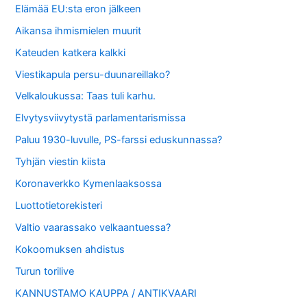
Elämää EU:sta eron jälkeen
Aikansa ihmismielen muurit
Kateuden katkera kalkki
Viestikapula persu-duunareillako?
Velkaloukussa: Taas tuli karhu.
Elvytysviivytystä parlamentarismissa
Paluu 1930-luvulle, PS-farssi eduskunnassa?
Tyhjän viestin kiista
Koronaverkko Kymenlaaksossa
Luottotietorekisteri
Valtio vaarassako velkaantuessa?
Kokoomuksen ahdistus
Turun torilive
KANNUSTAMO KAUPPA / ANTIKVAARI