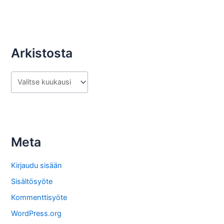
Arkistosta
A
r
k
i
s
Meta
t
o
Kirjaudu sisään
s
Sisältösyöte
t
Kommenttisyöte
a
WordPress.org