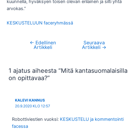
kuunnella, hyväksyen toisen olevan erilainen ja silti yhtä
arvokas.”
KESKUSTELUUN faceryhmässä
←
Edellinen
Seuraava
Artikkelien
Artikkeli
Artikkeli
→
selaus
1 ajatus aiheesta “Mitä kantasuomalaisilla
on opittavaa?”
KALEVI KANNUS
20.9.2020 KLO 12:57
Robottiviestien vuoksi:
KESKUSTELU ja kommentointi
facessa