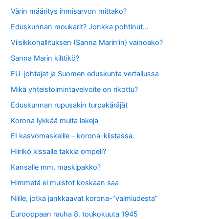
Värin määritys ihmisarvon mittako?
Eduskunnan moukarit? Jonkka pohtinut…
Viisikkohallituksen (Sanna Marin’in) vainoako?
Sanna Marin kilttikö?
EU-johtajat ja Suomen eduskunta vertailussa
Mikä yhteistoimintavelvoite on rikottu?
Eduskunnan rupusakin turpakäräjät
Korona lykkää muita lakeja
EI kasvomaskeille – korona-kiistassa.
Hiirikö kissalle takkia ompeli?
Kansalle mm. maskipakko?
Himmetä ei muistot koskaan saa
Niille, jotka jankkaavat korona-”valmiudesta”
Eurooppaan rauha 8. toukokuuta 1945