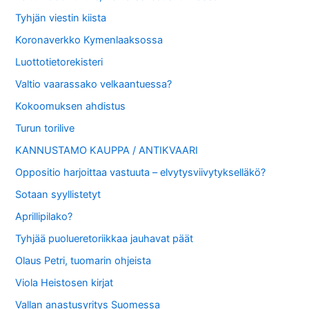
Tyhjän viestin kiista
Koronaverkko Kymenlaaksossa
Luottotietorekisteri
Valtio vaarassako velkaantuessa?
Kokoomuksen ahdistus
Turun torilive
KANNUSTAMO KAUPPA / ANTIKVAARI
Oppositio harjoittaa vastuuta – elvytysviivytykselläkö?
Sotaan syyllistetyt
Aprillipilako?
Tyhjää puolueretoriikkaa jauhavat päät
Olaus Petri, tuomarin ohjeista
Viola Heistosen kirjat
Vallan anastusyritys Suomessa