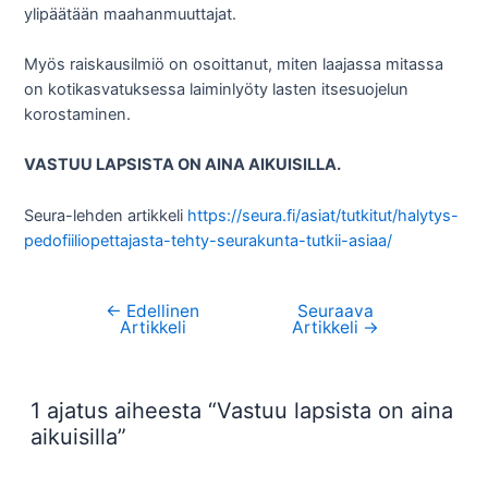
ylipäätään maahanmuuttajat.
Myös raiskausilmiö on osoittanut, miten laajassa mitassa
on kotikasvatuksessa laiminlyöty lasten itsesuojelun
korostaminen.
VASTUU LAPSISTA ON AINA AIKUISILLA.
Seura-lehden artikkeli
https://seura.fi/asiat/tutkitut/halytys-
pedofiiliopettajasta-tehty-seurakunta-tutkii-asiaa/
←
Edellinen
Seuraava
Artikkelien
Artikkeli
Artikkeli
→
selaus
1 ajatus aiheesta “Vastuu lapsista on aina
aikuisilla”