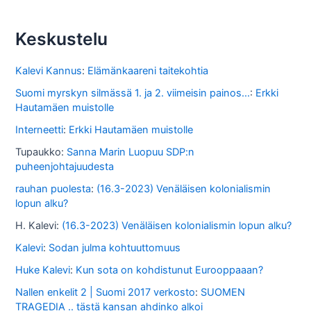
i
s
Keskustelu
t
o
Kalevi Kannus
:
Elämänkaareni taitekohtia
s
Suomi myrskyn silmässä 1. ja 2. viimeisin painos...
:
Erkki
Hautamäen muistolle
s
Interneetti
:
Erkki Hautamäen muistolle
a
Tupaukko
:
Sanna Marin Luopuu SDP:n
puheenjohtajuudesta
rauhan puolesta
:
(16.3-2023) Venäläisen kolonialismin
lopun alku?
H. Kalevi
:
(16.3-2023) Venäläisen kolonialismin lopun alku?
Kalevi
:
Sodan julma kohtuuttomuus
Huke Kalevi
:
Kun sota on kohdistunut Eurooppaaan?
Nallen enkelit 2 | Suomi 2017 verkosto
:
SUOMEN
TRAGEDIA .. tästä kansan ahdinko alkoi