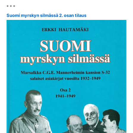
* * *
Suomi myrskyn silmässä 2. osan tilaus