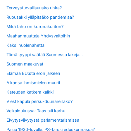
Terveysturvallisuusko uhka?
Rupusakki ylläpitääkö pandemiaa?
Mikä taho on koronakuriton?
Maahanmuuttaja Yhdysvaltoihin
Kaksi huolenahetta
Tämä tyyppi säätää Suomessa lakeja…
Suomen maakuvat
Elämää EU:sta eron jälkeen
Aikansa ihmismielen muurit
Kateuden katkera kalkki
Viestikapula persu-duunareillako?
Velkaloukussa: Taas tuli karhu.
Elvytysviivytystä parlamentarismissa
Paluu 1930-luvulle, PS-farssi eduskunnassa?