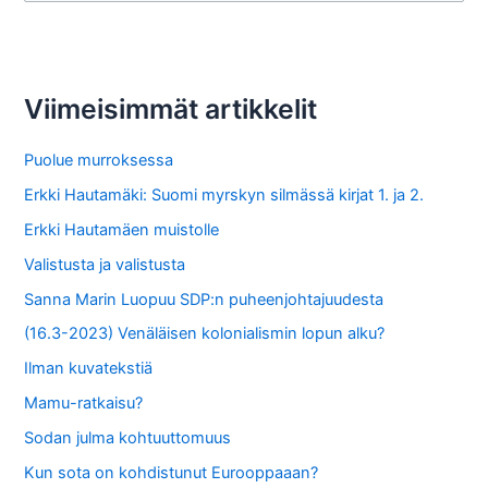
a
r
c
Viimeisimmät artikkelit
h
f
Puolue murroksessa
o
Erkki Hautamäki: Suomi myrskyn silmässä kirjat 1. ja 2.
r
Erkki Hautamäen muistolle
:
Valistusta ja valistusta
Sanna Marin Luopuu SDP:n puheenjohtajuudesta
(16.3-2023) Venäläisen kolonialismin lopun alku?
Ilman kuvatekstiä
Mamu-ratkaisu?
Sodan julma kohtuuttomuus
Kun sota on kohdistunut Eurooppaaan?