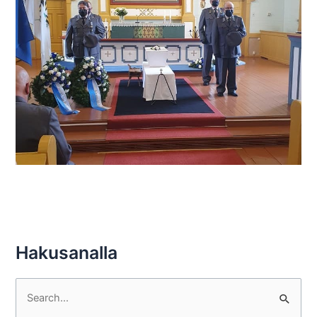
Hakusanalla
S
e