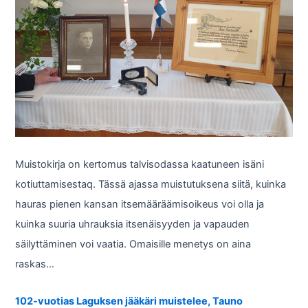
Muistokirja on kertomus talvisodassa kaatuneen isäni
kotiuttamisestaq. Tässä ajassa muistutuksena siitä, kuinka
hauras pienen kansan itsemääräämisoikeus voi olla ja
kuinka suuria uhrauksia itsenäisyyden ja vapauden
säilyttäminen voi vaatia. Omaisille menetys on aina
raskas…
102-vuotias Laguksen jääkäri muistelee, Tauno