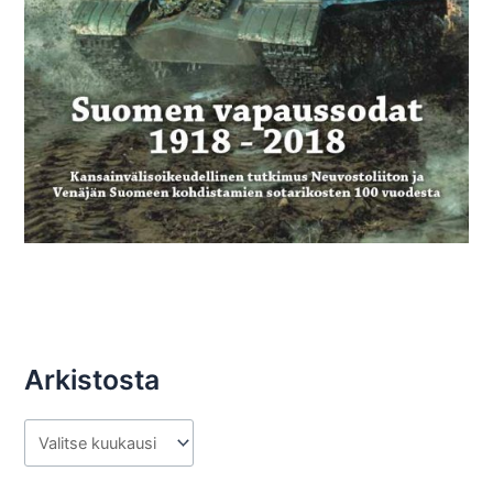
Arkistosta
A
r