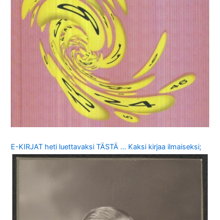
E-KIRJAT heti luettavaksi TÄSTÄ … Kaksi kirjaa ilmaiseksi;