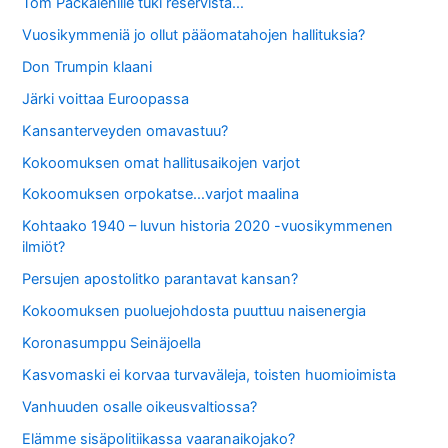
Tom Packalenille tuki reservistä…
Vuosikymmeniä jo ollut pääomatahojen hallituksia?
Don Trumpin klaani
Järki voittaa Euroopassa
Kansanterveyden omavastuu?
Kokoomuksen omat hallitusaikojen varjot
Kokoomuksen orpokatse…varjot maalina
Kohtaako 1940 – luvun historia 2020 -vuosikymmenen
ilmiöt?
Persujen apostolitko parantavat kansan?
Kokoomuksen puoluejohdosta puuttuu naisenergia
Koronasumppu Seinäjoella
Kasvomaski ei korvaa turvaväleja, toisten huomioimista
Vanhuuden osalle oikeusvaltiossa?
Elämme sisäpolitiikassa vaaranaikojako?