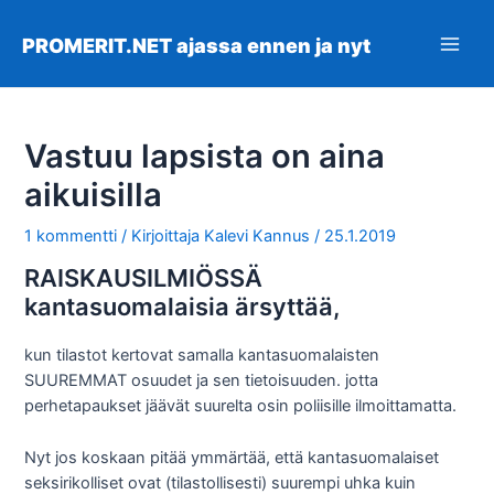
Siirry
sisältöön
PROMERIT.NET ajassa ennen ja nyt
Main
Men
Vastuu lapsista on aina
aikuisilla
1 kommentti
/ Kirjoittaja
Kalevi Kannus
/
25.1.2019
RAISKAUSILMIÖSSÄ
kantasuomalaisia ärsyttää,
kun tilastot kertovat samalla kantasuomalaisten
SUUREMMAT osuudet ja sen tietoisuuden. jotta
perhetapaukset jäävät suurelta osin poliisille ilmoittamatta.
Nyt jos koskaan pitää ymmärtää, että kantasuomalaiset
seksirikolliset ovat (tilastollisesti) suurempi uhka kuin