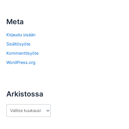
k
i
s
Meta
t
o
Kirjaudu sisään
s
Sisältösyöte
t
Kommenttisyöte
a
WordPress.org
Arkistossa
A
r
k