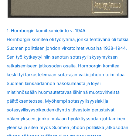
1. Hornborgin komiteamietintö v. 1945.
Hornborgin komitea oli työryhmä, jonka tehtävänä oli tutkia
Suomen poliittisen johdon virkatoimet vuosina 1938–1944.
Sen työ kytkeytyi niin sanotun sotasyylliskysymyksen
ratkaisemiseen jatkosodan osalta. Hornborgin komitea
keskittyi tarkastelemaan sota-ajan valtiojohdon toimintaa
Suomen lainsäädännön näkökulmasta ja löysi
mietinnössään huomautettavaa lähinnä muotovirheistä
päätöksenteossa. Myöhempi sotasyyllisyyslaki ja
sotasyyllisyysoikeudenkäynti sitävastoin perustuivat
näkemykseen, jonka mukaan hyökkäyssodan johtaminen
yleensä ja siten myös Suomen johdon politiikka jatkosodan