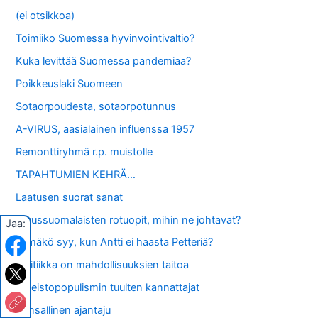
(ei otsikkoa)
Toimiiko Suomessa hyvinvointivaltio?
Kuka levittää Suomessa pandemiaa?
Poikkeuslaki Suomeen
Sotaorpoudesta, sotaorpotunnus
A-VIRUS, aasialainen influenssa 1957
Remonttiryhmä r.p. muistolle
TAPAHTUMIEN KEHRÄ…
Laatusen suorat sanat
Perussuomalaisten rotuopit, mihin ne johtavat?
Jaa:
Tämäkö syy, kun Antti ei haasta Petteriä?
Politiikka on mahdollisuuksien taitoa
Oikeistopopulismin tuulten kannattajat
Kansallinen ajantaju