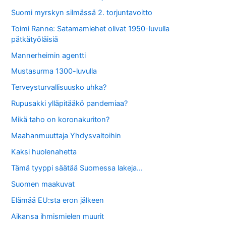
Suomi myrskyn silmässä 2. torjuntavoitto
Toimi Ranne: Satamamiehet olivat 1950-luvulla
pätkätyöläisiä
Mannerheimin agentti
Mustasurma 1300-luvulla
Terveysturvallisuusko uhka?
Rupusakki ylläpitääkö pandemiaa?
Mikä taho on koronakuriton?
Maahanmuuttaja Yhdysvaltoihin
Kaksi huolenahetta
Tämä tyyppi säätää Suomessa lakeja…
Suomen maakuvat
Elämää EU:sta eron jälkeen
Aikansa ihmismielen muurit