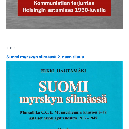
* * *
Suomi myrskyn silmässä 2. osan tilaus