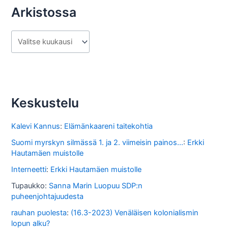
Arkistossa
A
r
k
i
s
Keskustelu
t
o
Kalevi Kannus
:
Elämänkaareni taitekohtia
s
Suomi myrskyn silmässä 1. ja 2. viimeisin painos...
:
Erkki
Hautamäen muistolle
s
Interneetti
:
Erkki Hautamäen muistolle
a
Tupaukko
:
Sanna Marin Luopuu SDP:n
puheenjohtajuudesta
rauhan puolesta
:
(16.3-2023) Venäläisen kolonialismin
lopun alku?