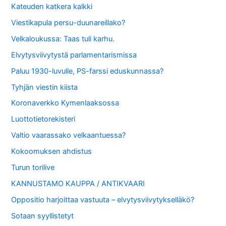
Kateuden katkera kalkki
Viestikapula persu-duunareillako?
Velkaloukussa: Taas tuli karhu.
Elvytysviivytystä parlamentarismissa
Paluu 1930-luvulle, PS-farssi eduskunnassa?
Tyhjän viestin kiista
Koronaverkko Kymenlaaksossa
Luottotietorekisteri
Valtio vaarassako velkaantuessa?
Kokoomuksen ahdistus
Turun torilive
KANNUSTAMO KAUPPA / ANTIKVAARI
Oppositio harjoittaa vastuuta – elvytysviivytykselläkö?
Sotaan syyllistetyt