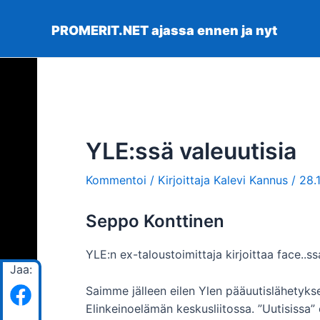
Siirry
sisältöön
PROMERIT.NET ajassa ennen ja nyt
YLE:ssä valeuutisia
Kommentoi
/ Kirjoittaja
Kalevi Kannus
/
28.
Seppo Konttinen
YLE:n ex-taloustoimittaja kirjoittaa face..ss
Jaa:
Saimme jälleen eilen Ylen pääuutislähetykses
Elinkeinoelämän keskusliitossa. ”Uutisissa”