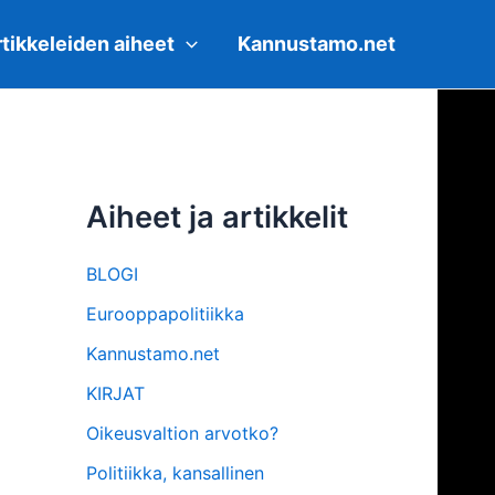
tikkeleiden aiheet
Kannustamo.net
Aiheet ja artikkelit
BLOGI
Eurooppapolitiikka
Kannustamo.net
KIRJAT
Oikeusvaltion arvotko?
Politiikka, kansallinen