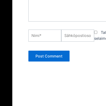
Nimi*
Sähköpostiosoite*
Ta
selaim