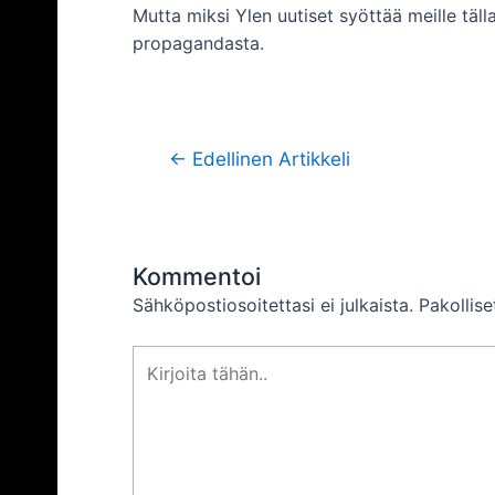
Mutta miksi Ylen uutiset syöttää meille täll
propagandasta.
Artikkelien
←
Edellinen Artikkeli
selaus
Kommentoi
Sähköpostiosoitettasi ei julkaista.
Pakollis
Kirjoita
tähän..