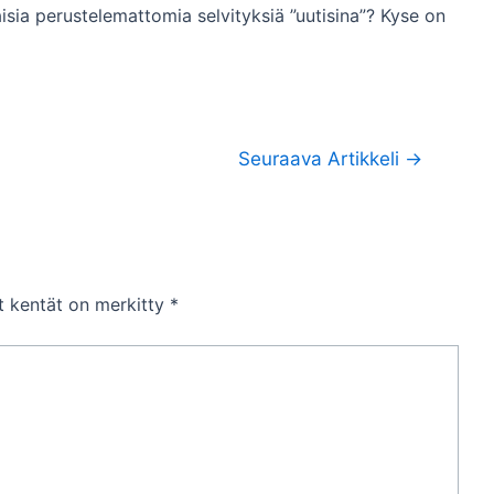
aisia perustelemattomia selvityksiä ”uutisina”? Kyse on
Seuraava Artikkeli
→
et kentät on merkitty
*