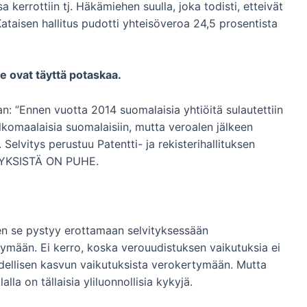
kerrottiin tj. Häkämiehen suulla, joka todisti, etteivät
ataisen hallitus pudotti yhteisöveroa 24,5 prosentista
ne ovat täyttä potaskaa.
: ”Ennen vuotta 2014 suomalaisia yhtiöitä sulautettiin
ulkomaalaisia suomalaisiin, mutta veroalen jälkeen
elvitys perustuu Patentti- ja rekisterihallituksen
ITYKSISTÄ ON PUHE.
en se pystyy erottamaan selvityksessään
ymään. Ei kerro, koska verouudistuksen vaikutuksia ei
dellisen kasvun vaikutuksista verokertymään. Mutta
la on tällaisia yliluonnollisia kykyjä.