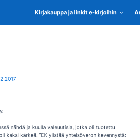
Kirjakauppa ja linkit e-kirjoihin
Ar
12.2017
a:
sä nähdä ja kuulla valeuutisia, jotka oli tuotettu
 oli kaksi kärkeä. ”EK ylistää yhteisöveron kevennystä: