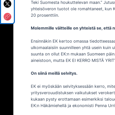
Teki Suomesta houkuttelevan maan.” Jutussa 
yhteisöveron tuotot ole romahtaneet, kun K
20 prosenttiin.
Molemmille väitteille on yhteistä se, että 
Ensinnäkin EK kertoo omassa tiedotteessaan
ulkomaalaisiin suunnilleen yhtä usein kuin 
suunta on ollut EK:n mukaan Suomeen päin. S
aineistoon, mutta EK EI KERRO MISTÄ YR
On siinä meillä selvitys.
EK ei myöskään selvityksessään kerro, mit
yritysverouudistuksen vaikutukset verokert
kukaan pysty erottamaan esimerkiksi talou
EK:n Häkämiehellä ja ekonomisti Penna Urrilal