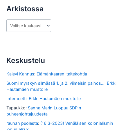
Arkistossa
A
r
k
i
s
Keskustelu
t
o
Kalevi Kannus
:
Elämänkaareni taitekohtia
s
Suomi myrskyn silmässä 1. ja 2. viimeisin painos...
:
Erkki
Hautamäen muistolle
s
Interneetti
:
Erkki Hautamäen muistolle
a
Tupaukko
:
Sanna Marin Luopuu SDP:n
puheenjohtajuudesta
rauhan puolesta
:
(16.3-2023) Venäläisen kolonialismin
lopun alku?