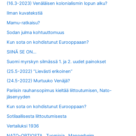
(16.3-2023) Venäläisen kolonialismin lopun alku?
Ilman kuvatekstiä
Mamu-ratkaisu?
Sodan julma kohtuuttomuus
Kun sota on kohdistunut Eurooppaaan?
SIINÄ SE ON…
Suomi myrskyn silmässä 1. ja 2. uudet painokset
(25.5-2022) ”Lievästi erikoinen”
(24.5-2022) Murtuuko Venäjä?
Pariisin rauhansopimus kieltää liittoutumisen, Nato-
jäsenyyden
Kun sota on kohdistunut Eurooppaan?
Sotilaallisesta liittoutumisesta
Vertailuksi 1936
NATO-OPTIOSTA.. Tuomioja…Mannerheim