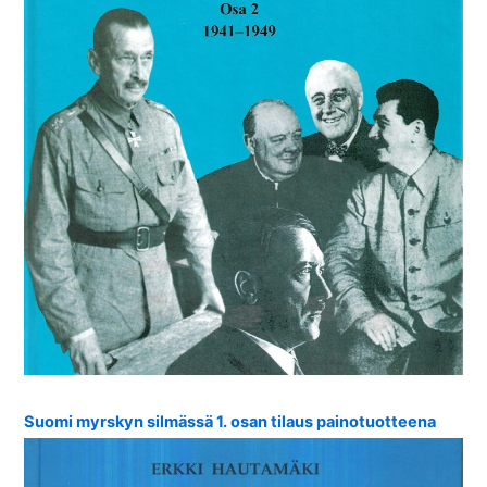
Suomi myrskyn silmässä 1. osan tilaus painotuotteena