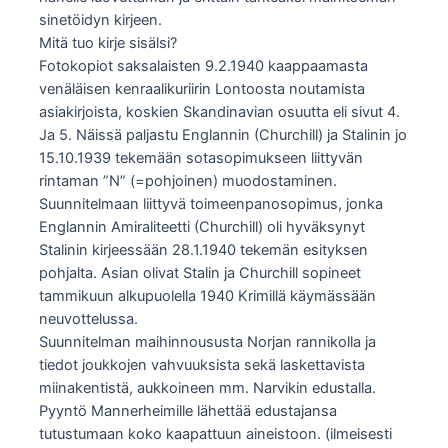
sinetöidyn kirjeen.
Mitä tuo kirje sisälsi?
Fotokopiot saksalaisten 9.2.1940 kaappaamasta
venäläisen kenraalikuriirin Lontoosta noutamista
asiakirjoista, koskien Skandinavian osuutta eli sivut 4.
Ja 5. Näissä paljastu Englannin (Churchill) ja Stalinin jo
15.10.1939 tekemään sotasopimukseen liittyvän
rintaman ”N” (=pohjoinen) muodostaminen.
Suunnitelmaan liittyvä toimeenpanosopimus, jonka
Englannin Amiraliteetti (Churchill) oli hyväksynyt
Stalinin kirjeessään 28.1.1940 tekemän esityksen
pohjalta. Asian olivat Stalin ja Churchill sopineet
tammikuun alkupuolella 1940 Krimillä käymässään
neuvottelussa.
Suunnitelman maihinnoususta Norjan rannikolla ja
tiedot joukkojen vahvuuksista sekä laskettavista
miinakentistä, aukkoineen mm. Narvikin edustalla.
Pyyntö Mannerheimille lähettää edustajansa
tutustumaan koko kaapattuun aineistoon. (ilmeisesti