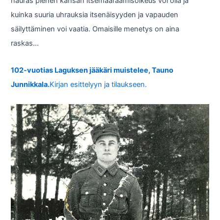
hauras pienen kansan itsemääräämisoikeus voi olla ja
kuinka suuria uhrauksia itsenäisyyden ja vapauden
säilyttäminen voi vaatia. Omaisille menetys on aina
raskas…
102-vuotias Laguksen jääkäri muistelee, Tauno
Junnikkala.
Kirjan esittelyyn ja tilaukseen.