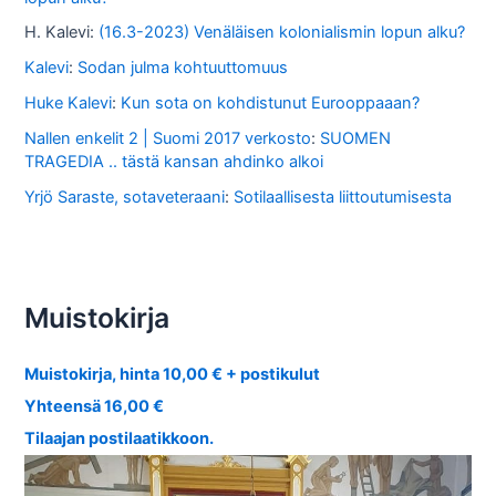
H. Kalevi
:
(16.3-2023) Venäläisen kolonialismin lopun alku?
Kalevi
:
Sodan julma kohtuuttomuus
Huke Kalevi
:
Kun sota on kohdistunut Eurooppaaan?
Nallen enkelit 2 | Suomi 2017 verkosto
:
SUOMEN
TRAGEDIA .. tästä kansan ahdinko alkoi
Yrjö Saraste, sotaveteraani
:
Sotilaallisesta liittoutumisesta
Muistokirja
Muistokirja, hinta 10,00 € + postikulut
Yhteensä 16,00 €
Tilaajan postilaatikkoon.