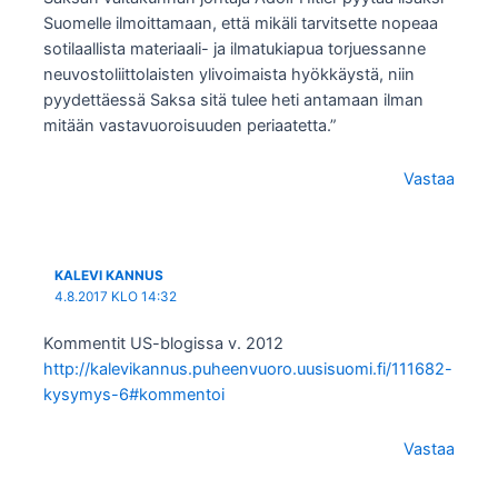
Suomelle ilmoittamaan, että mikäli tarvitsette nopeaa
sotilaallista materiaali- ja ilmatukiapua torjuessanne
neuvostoliittolaisten ylivoimaista hyökkäystä, niin
pyydettäessä Saksa sitä tulee heti antamaan ilman
mitään vastavuoroisuuden periaatetta.”
Vastaa
KALEVI KANNUS
4.8.2017 KLO 14:32
Kommentit US-blogissa v. 2012
http://kalevikannus.puheenvuoro.uusisuomi.fi/111682-
kysymys-6#kommentoi
Vastaa