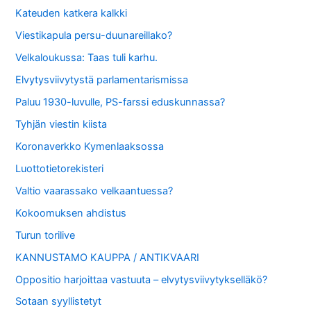
Kateuden katkera kalkki
Viestikapula persu-duunareillako?
Velkaloukussa: Taas tuli karhu.
Elvytysviivytystä parlamentarismissa
Paluu 1930-luvulle, PS-farssi eduskunnassa?
Tyhjän viestin kiista
Koronaverkko Kymenlaaksossa
Luottotietorekisteri
Valtio vaarassako velkaantuessa?
Kokoomuksen ahdistus
Turun torilive
KANNUSTAMO KAUPPA / ANTIKVAARI
Oppositio harjoittaa vastuuta – elvytysviivytykselläkö?
Sotaan syyllistetyt