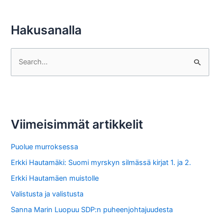
Hakusanalla
S
e
a
r
c
Viimeisimmät artikkelit
h
f
Puolue murroksessa
o
Erkki Hautamäki: Suomi myrskyn silmässä kirjat 1. ja 2.
r
Erkki Hautamäen muistolle
:
Valistusta ja valistusta
Sanna Marin Luopuu SDP:n puheenjohtajuudesta