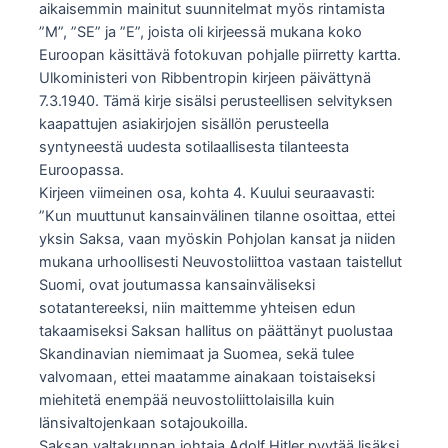
aikaisemmin mainitut suunnitelmat myös rintamista
”M”, ”SE” ja ”E”, joista oli kirjeessä mukana koko
Euroopan käsittävä fotokuvan pohjalle piirretty kartta.
Ulkoministeri von Ribbentropin kirjeen päivättynä
7.3.1940. Tämä kirje sisälsi perusteellisen selvityksen
kaapattujen asiakirjojen sisällön perusteella
syntyneestä uudesta sotilaallisesta tilanteesta
Euroopassa.
Kirjeen viimeinen osa, kohta 4. Kuului seuraavasti:
”Kun muuttunut kansainvälinen tilanne osoittaa, ettei
yksin Saksa, vaan myöskin Pohjolan kansat ja niiden
mukana urhoollisesti Neuvostoliittoa vastaan taistellut
Suomi, ovat joutumassa kansainväliseksi
sotatantereeksi, niin maittemme yhteisen edun
takaamiseksi Saksan hallitus on päättänyt puolustaa
Skandinavian niemimaat ja Suomea, sekä tulee
valvomaan, ettei maatamme ainakaan toistaiseksi
miehitetä enempää neuvostoliittolaisilla kuin
länsivaltojenkaan sotajoukoilla.
Saksan valtakunnan johtaja Adolf Hitler pyytää lisäksi