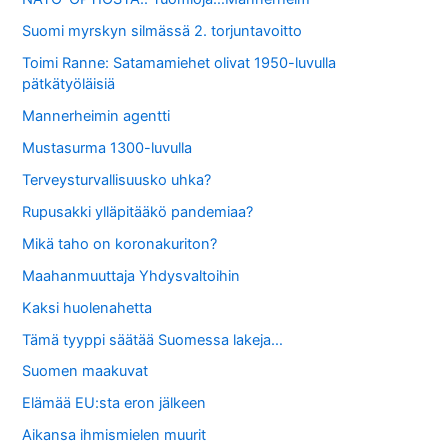
Suomi myrskyn silmässä 2. torjuntavoitto
Toimi Ranne: Satamamiehet olivat 1950-luvulla
pätkätyöläisiä
Mannerheimin agentti
Mustasurma 1300-luvulla
Terveysturvallisuusko uhka?
Rupusakki ylläpitääkö pandemiaa?
Mikä taho on koronakuriton?
Maahanmuuttaja Yhdysvaltoihin
Kaksi huolenahetta
Tämä tyyppi säätää Suomessa lakeja…
Suomen maakuvat
Elämää EU:sta eron jälkeen
Aikansa ihmismielen muurit