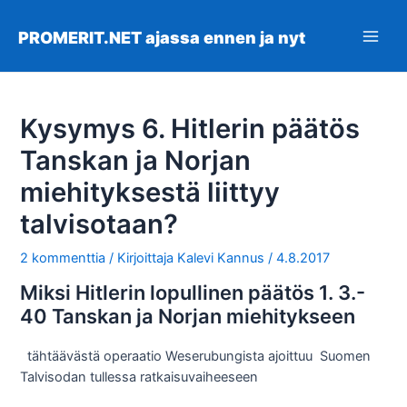
Siirry
sisältöön
PROMERIT.NET ajassa ennen ja nyt
Main
Men
Kysymys 6. Hitlerin päätös
Tanskan ja Norjan
miehityksestä liittyy
talvisotaan?
2 kommenttia
/ Kirjoittaja
Kalevi Kannus
/
4.8.2017
Miksi Hitlerin lopullinen päätös 1. 3.-
40 Tanskan ja Norjan miehitykseen
tähtäävästä operaatio Weserubungista ajoittuu Suomen
Talvisodan tullessa ratkaisuvaiheeseen