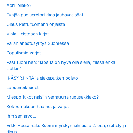
Aprillipilako?
Tyhjää puolueretoriikkaa jauhavat päät
Olaus Petri, tuomarin ohjeista
Viola Heistosen kirjat
Vallan anastusyritys Suomessa
Populismin varjot
Pasi Tuominen: ”lapsilla on hyvä olla siellä, missä ehkä
isätkin”
IKÄSYRJINTÄ ja eläkeputken poisto
Lapsenoikeudet
Miespoliitikot naisiin verrattuna rupusakkiako?
Kokoomuksen haamut ja varjot
Ihmisen arvo…
Erkki Hautamäki: Suomi myrskyn silmässä 2. osa, esittely ja
tilaus