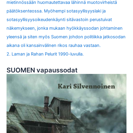
mietinnössään huomautettavaa lähinnä muotovirheistä
päätöksenteossa. Myöhempi sotasyyllisyyslaki ja
sotasyyllisyysoikeudenkäynti sitävastoin perustuivat
näkemykseen, jonka mukaan hyökkäyssodan johtaminen
yleensä ja siten myös Suomen johdon politiikka jatkosodan
aikana oli kansainvälinen rikos rauhaa vastaan.
2. Laman ja Rahan Pelurit 1990-luvulla.
SUOMEN vapaussodat