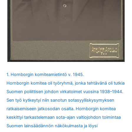
1. Hornborgin komiteamietintö v. 1945.
Hornborgin komitea oli työryhmä, jonka tehtävänä oli tutkia
Suomen poliittisen johdon virkatoimet vuosina 1938–1944.
Sen työ kytkeytyi niin sanotun sotasyylliskysymyksen
ratkaisemiseen jatkosodan osalta. Hornborgin komitea
keskittyi tarkastelemaan sota-ajan valtiojohdon toimintaa
Suomen lainsäädännön näkökulmasta ja löysi