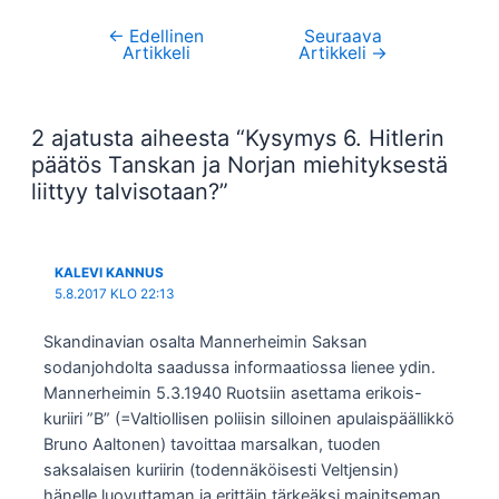
←
Edellinen
Seuraava
Artikkelien
Artikkeli
Artikkeli
→
selaus
2 ajatusta aiheesta “Kysymys 6. Hitlerin
päätös Tanskan ja Norjan miehityksestä
liittyy talvisotaan?”
KALEVI KANNUS
5.8.2017 KLO 22:13
Skandinavian osalta Mannerheimin Saksan
sodanjohdolta saadussa informaatiossa lienee ydin.
Mannerheimin 5.3.1940 Ruotsiin asettama erikois-
kuriiri ”B” (=Valtiollisen poliisin silloinen apulaispäällikkö
Bruno Aaltonen) tavoittaa marsalkan, tuoden
saksalaisen kuriirin (todennäköisesti Veltjensin)
hänelle luovuttaman ja erittäin tärkeäksi mainitseman