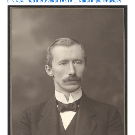
E-KIRJAT heti luettavaksi TÄSTÄ … Kaksi kirjaa ilmaiseksi;