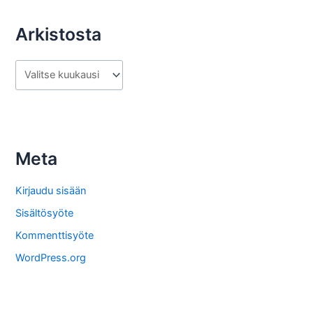
Arkistosta
A
r
k
i
s
Meta
t
o
Kirjaudu sisään
s
Sisältösyöte
t
Kommenttisyöte
a
WordPress.org