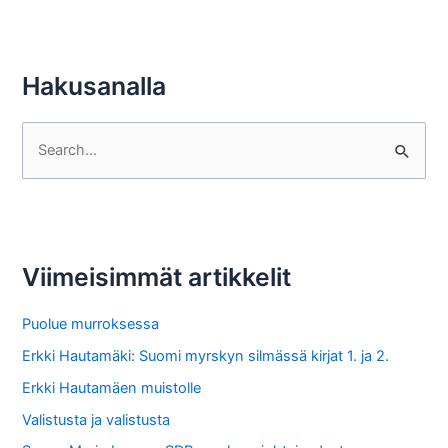
Hakusanalla
S
e
a
r
c
Viimeisimmät artikkelit
h
f
Puolue murroksessa
o
Erkki Hautamäki: Suomi myrskyn silmässä kirjat 1. ja 2.
r
Erkki Hautamäen muistolle
:
Valistusta ja valistusta