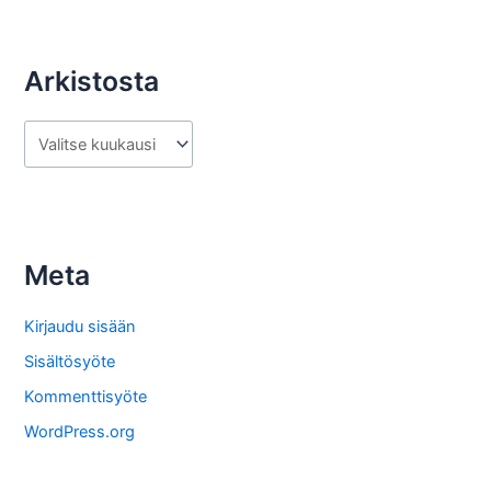
Arkistosta
A
r
k
i
s
Meta
t
o
Kirjaudu sisään
s
Sisältösyöte
t
Kommenttisyöte
a
WordPress.org