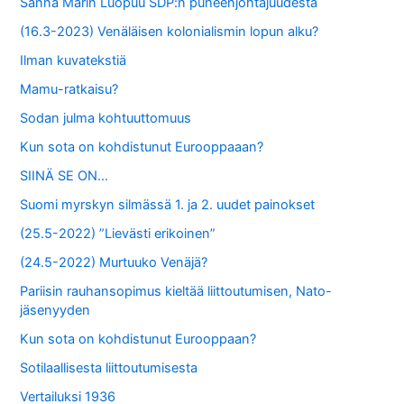
Sanna Marin Luopuu SDP:n puheenjohtajuudesta
(16.3-2023) Venäläisen kolonialismin lopun alku?
Ilman kuvatekstiä
Mamu-ratkaisu?
Sodan julma kohtuuttomuus
Kun sota on kohdistunut Eurooppaaan?
SIINÄ SE ON…
Suomi myrskyn silmässä 1. ja 2. uudet painokset
(25.5-2022) ”Lievästi erikoinen”
(24.5-2022) Murtuuko Venäjä?
Pariisin rauhansopimus kieltää liittoutumisen, Nato-
jäsenyyden
Kun sota on kohdistunut Eurooppaan?
Sotilaallisesta liittoutumisesta
Vertailuksi 1936