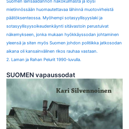
Suomen lainsäädännön näkökulmasta ja löysi
mietinnössään huomautettavaa lähinnä muotovirheistä
päätöksenteossa. Myöhempi sotasyyllisyyslaki ja
sotasyyllisyysoikeudenkäynti sitävastoin perustuivat
näkemykseen, jonka mukaan hyökkäyssodan johtaminen
yleensä ja siten myös Suomen johdon politiikka jatkosodan
aikana oli kansainvälinen rikos rauhaa vastaan.
2. Laman ja Rahan Pelurit 1990-luvulla.
SUOMEN vapaussodat