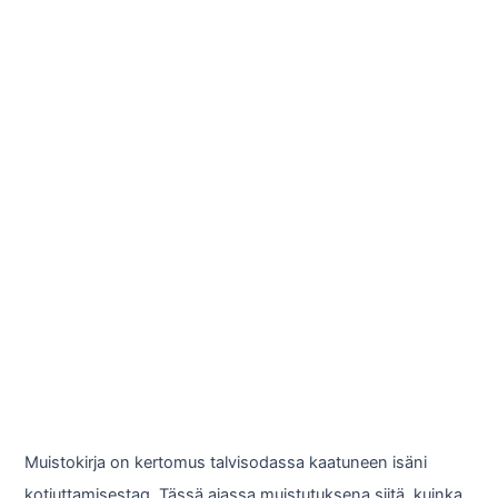
Muistokirja on kertomus talvisodassa kaatuneen isäni
kotiuttamisestaq. Tässä ajassa muistutuksena siitä, kuinka