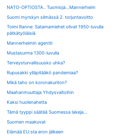
NATO-OPTIOSTA.. Tuomioja…Mannerheim
Suomi myrskyn silmässä 2. torjuntavoitto
Toimi Ranne: Satamamiehet olivat 1950-luvulla
pätkätyöläisiä
Mannerheimin agentti
Mustasurma 1300-luvulla
Terveysturvallisuusko uhka?
Rupusakki ylläpitääkö pandemiaa?
Mikä taho on koronakuriton?
Maahanmuuttaja Yhdysvaltoihin
Kaksi huolenahetta
Tämä tyyppi säätää Suomessa lakeja…
Suomen maakuvat
Elämää EU:sta eron jälkeen