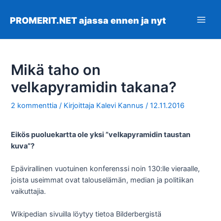
Siirry
sisältöön
PROMERIT.NET ajassa ennen ja nyt
Main
Men
Mikä taho on
velkapyramidin takana?
2 kommenttia
/ Kirjoittaja
Kalevi Kannus
/
12.11.2016
Eikös puoluekartta ole yksi ”velkapyramidin taustan
kuva”?
Epävirallinen vuotuinen konferenssi noin 130:lle vieraalle,
joista useimmat ovat talouselämän, median ja politiikan
vaikuttajia.
Wikipedian sivuilla löytyy tietoa Bilderbergistä