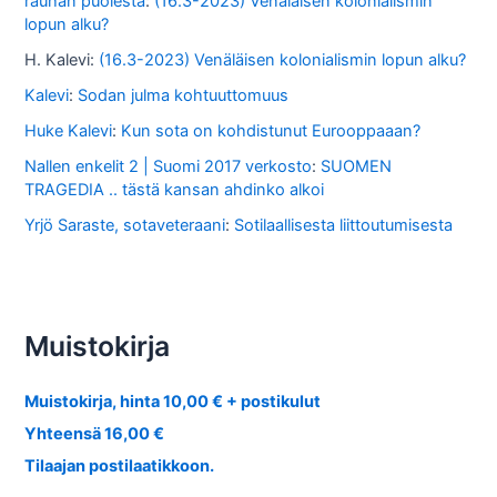
rauhan puolesta
:
(16.3-2023) Venäläisen kolonialismin
lopun alku?
H. Kalevi
:
(16.3-2023) Venäläisen kolonialismin lopun alku?
Kalevi
:
Sodan julma kohtuuttomuus
Huke Kalevi
:
Kun sota on kohdistunut Eurooppaaan?
Nallen enkelit 2 | Suomi 2017 verkosto
:
SUOMEN
TRAGEDIA .. tästä kansan ahdinko alkoi
Yrjö Saraste, sotaveteraani
:
Sotilaallisesta liittoutumisesta
Muistokirja
Muistokirja, hinta 10,00 € + postikulut
Yhteensä 16,00 €
Tilaajan postilaatikkoon.