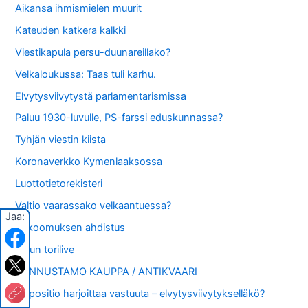
Aikansa ihmismielen muurit
Kateuden katkera kalkki
Viestikapula persu-duunareillako?
Velkaloukussa: Taas tuli karhu.
Elvytysviivytystä parlamentarismissa
Paluu 1930-luvulle, PS-farssi eduskunnassa?
Tyhjän viestin kiista
Koronaverkko Kymenlaaksossa
Luottotietorekisteri
Valtio vaarassako velkaantuessa?
Jaa:
Kokoomuksen ahdistus
Turun torilive
KANNUSTAMO KAUPPA / ANTIKVAARI
Oppositio harjoittaa vastuuta – elvytysviivytykselläkö?