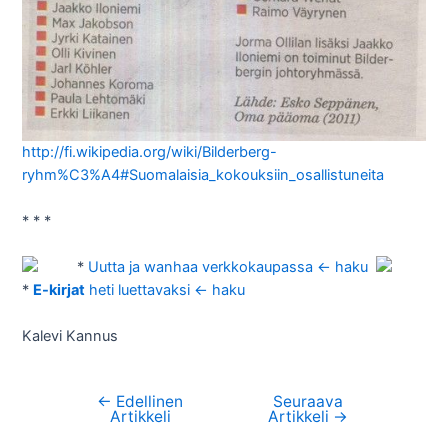
http://fi.wikipedia.org/wiki/Bilderberg-
ryhm%C3%A4#Suomalaisia_kokouksiin_osallistuneita
* * *
*
Uutta ja wanhaa verkkokaupassa <- haku
*
E-kirjat
heti luettavaksi <- haku
Kalevi Kannus
←
Edellinen
Seuraava
Artikkelien
Artikkeli
Artikkeli
→
selaus