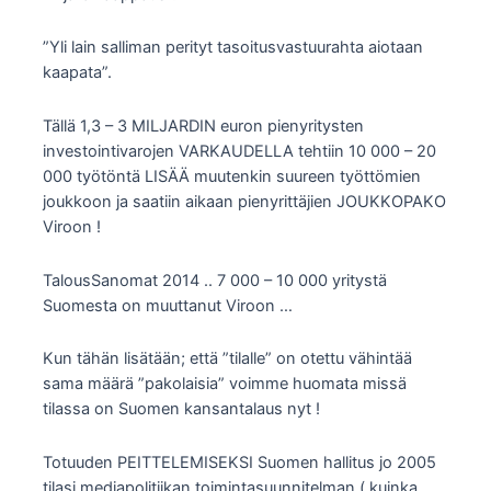
”Yli lain salliman perityt tasoitusvastuurahta aiotaan
kaapata”.
Tällä 1,3 – 3 MILJARDIN euron pienyritysten
investointivarojen VARKAUDELLA tehtiin 10 000 – 20
000 työtöntä LISÄÄ muutenkin suureen työttömien
joukkoon ja saatiin aikaan pienyrittäjien JOUKKOPAKO
Viroon !
TalousSanomat 2014 .. 7 000 – 10 000 yritystä
Suomesta on muuttanut Viroon …
Kun tähän lisätään; että ”tilalle” on otettu vähintää
sama määrä ”pakolaisia” voimme huomata missä
tilassa on Suomen kansantalaus nyt !
Totuuden PEITTELEMISEKSI Suomen hallitus jo 2005
tilasi mediapolitiikan toimintasuunnitelman ( kuinka