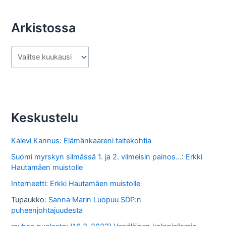
Arkistossa
A
r
k
i
s
Keskustelu
t
o
Kalevi Kannus
:
Elämänkaareni taitekohtia
s
Suomi myrskyn silmässä 1. ja 2. viimeisin painos...
:
Erkki
Hautamäen muistolle
s
Interneetti
:
Erkki Hautamäen muistolle
a
Tupaukko
:
Sanna Marin Luopuu SDP:n
puheenjohtajuudesta