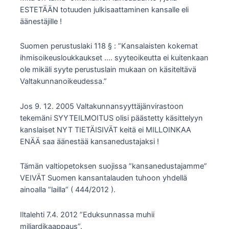
ESTETÄÄN totuuden julkisaattaminen kansalle eli
äänestäjille !
Suomen perustuslaki 118 § : ”Kansalaisten kokemat
ihmisoikeusloukkaukset …. syyteoikeutta ei kuitenkaan
ole mikäli syyte perustuslain mukaan on käsiteltävä
Valtakunnanoikeudessa.”
Jos 9. 12. 2005 Valtakunnansyyttäjänvirastoon
tekemäni SYYTEILMOITUS olisi päästetty käsittelyyn
kanslaiset NYT TIETÄISIVÄT keitä ei MILLOINKAA
ENÄÄ saa äänestää kansanedustajaksi !
Tämän valtiopetoksen suojissa ”kansanedustajamme”
VEIVÄT Suomen kansantalauden tuhoon yhdellä
ainoalla ”lailla” ( 444/2012 ).
Iltalehti 7.4. 2012 ”Eduksunnassa muhii
miljardikaappaus”.