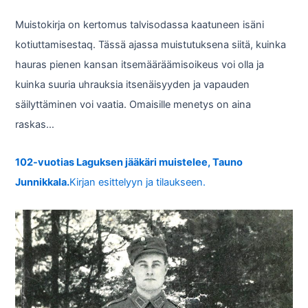
Muistokirja on kertomus talvisodassa kaatuneen isäni
kotiuttamisestaq. Tässä ajassa muistutuksena siitä, kuinka
hauras pienen kansan itsemääräämisoikeus voi olla ja
kuinka suuria uhrauksia itsenäisyyden ja vapauden
säilyttäminen voi vaatia. Omaisille menetys on aina
raskas…
102-vuotias Laguksen jääkäri muistelee, Tauno
Junnikkala.
Kirjan esittelyyn ja tilaukseen.