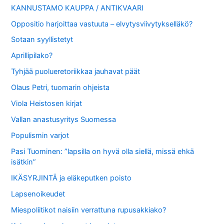
KANNUSTAMO KAUPPA / ANTIKVAARI
Oppositio harjoittaa vastuuta – elvytysviivytykselläkö?
Sotaan syyllistetyt
Aprillipilako?
Tyhjää puolueretoriikkaa jauhavat päät
Olaus Petri, tuomarin ohjeista
Viola Heistosen kirjat
Vallan anastusyritys Suomessa
Populismin varjot
Pasi Tuominen: ”lapsilla on hyvä olla siellä, missä ehkä
isätkin”
IKÄSYRJINTÄ ja eläkeputken poisto
Lapsenoikeudet
Miespoliitikot naisiin verrattuna rupusakkiako?