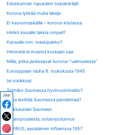
Eduskunnan rupusakin turpakäräjät
Korona lykkää muita lakeja
EI kasvomaskeille – korona-kiistassa.
Hiirikö kissalle takkia ompeli?
Kansalle mm. maskipakko?
Himmetä ei muistot koskaan saa
Niille, jotka jankkaavat korona-”valmiudesta”
Eurooppaan rauha 8. toukokuuta 1945
(ei otsikkoa)
Toimiiko Suomessa hyvinvointivaltio?
Jaa:
Kuka levittää Suomessa pandemiaa?
Poikkeuslaki Suomeen
Sotaorpoudesta, sotaorpotunnus
A-VIRUS, aasialainen influenssa 1957