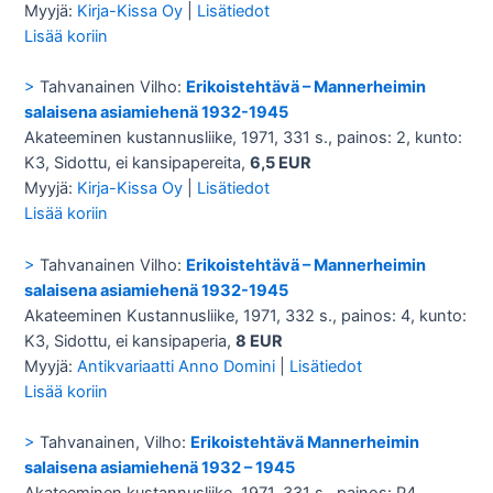
Myyjä:
Kirja-Kissa Oy
|
Lisätiedot
Lisää koriin
>
Tahvanainen Vilho:
Erikoistehtävä – Mannerheimin
salaisena asiamiehenä 1932-1945
Akateeminen kustannusliike, 1971, 331 s., painos: 2, kunto:
K3, Sidottu, ei kansipapereita,
6,5 EUR
Myyjä:
Kirja-Kissa Oy
|
Lisätiedot
Lisää koriin
>
Tahvanainen Vilho:
Erikoistehtävä – Mannerheimin
salaisena asiamiehenä 1932-1945
Akateeminen Kustannusliike, 1971, 332 s., painos: 4, kunto:
K3, Sidottu, ei kansipaperia,
8 EUR
Myyjä:
Antikvariaatti Anno Domini
|
Lisätiedot
Lisää koriin
>
Tahvanainen, Vilho:
Erikoistehtävä Mannerheimin
salaisena asiamiehenä 1932 – 1945