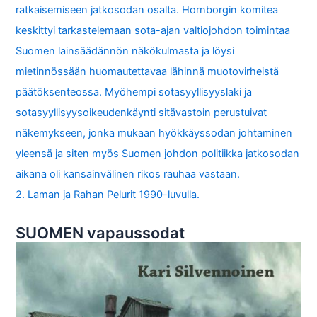
ratkaisemiseen jatkosodan osalta. Hornborgin komitea
keskittyi tarkastelemaan sota-ajan valtiojohdon toimintaa
Suomen lainsäädännön näkökulmasta ja löysi
mietinnössään huomautettavaa lähinnä muotovirheistä
päätöksenteossa. Myöhempi sotasyyllisyyslaki ja
sotasyyllisyysoikeudenkäynti sitävastoin perustuivat
näkemykseen, jonka mukaan hyökkäyssodan johtaminen
yleensä ja siten myös Suomen johdon politiikka jatkosodan
aikana oli kansainvälinen rikos rauhaa vastaan.
2. Laman ja Rahan Pelurit 1990-luvulla.
SUOMEN vapaussodat