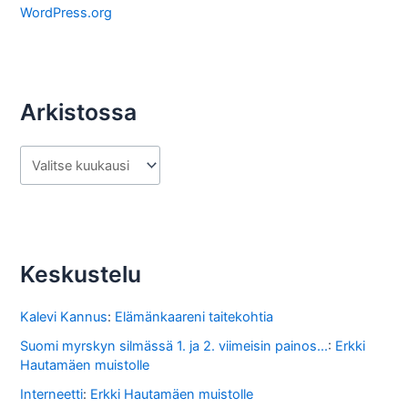
a
WordPress.org
Arkistossa
A
r
k
i
s
Keskustelu
t
o
Kalevi Kannus
:
Elämänkaareni taitekohtia
s
Suomi myrskyn silmässä 1. ja 2. viimeisin painos...
:
Erkki
Hautamäen muistolle
s
Interneetti
:
Erkki Hautamäen muistolle
a