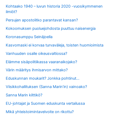
Kohtaako 1940 – luvun historia 2020 -vuosikymmenen
ilmiöt?
Persujen apostolitko parantavat kansan?
Kokoomuksen puoluejohdosta puuttuu naisenergia
Koronasumppu Seinäjoella
Kasvomaski ei korvaa turvaväleja, toisten huomioimista
Vanhuuden osalle oikeusvaltiossa?
Elämme sisäpolitiikassa vaaranaikojako?
Värin määritys ihmisarvon mittako?
Eduskunnan moukarit? Jonkka pohtinut…
Viisikkohallituksen (Sanna Marin’in) vainoako?
Sanna Marin kilttikö?
EU-johtajat ja Suomen eduskunta vertailussa
Mikä yhteistoimintavelvoite on rikottu?