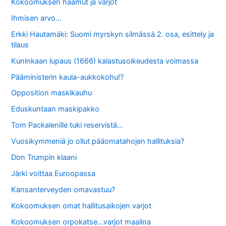
Kokoomuksen haamut ja varjot
Ihmisen arvo…
Erkki Hautamäki: Suomi myrskyn silmässä 2. osa, esittely ja
tilaus
Kuninkaan lupaus (1666) kalastusoikeudesta voimassa
Pääministerin kaula-aukkokohu!?
Opposition maskikauhu
Eduskuntaan maskipakko
Tom Packalenille tuki reservistä…
Vuosikymmeniä jo ollut pääomatahojen hallituksia?
Don Trumpin klaani
Järki voittaa Euroopassa
Kansanterveyden omavastuu?
Kokoomuksen omat hallitusaikojen varjot
Kokoomuksen orpokatse…varjot maalina