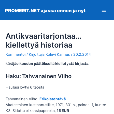
Siirry
sisältöön
PROMERIT.NET ajassa ennen ja nyt
Main
Men
Antikvaaritarjontaa…
kiellettyä historiaa
Kommentoi
/ Kirjoittaja
Kalevi Kannus
/
20.2.2014
käräjäoikeuden päätöksellä kielletystä kirjasta.
Haku: Tahvanainen Vilho
Haullasi löytyi 6 teosta
Tahvanainen Vilho:
Erikoistehtävä
Akateeminen kustannusliike, 1971, 331 s., painos: 1, kunto:
K3, Sidottu ei kansipapereita,
15 EUR