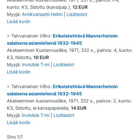
Akateeminen kustannusliike, 1971, 331 s., painos: P4,
kunto: K3, Sidottu (kansipap.),
12 EUR
Myyjä:
Antikvariaatti Helmi
|
Lisätiedot
Lisää koriin
>
Tahvanainen Vilho:
Erikoistehtävä Mannerheimin
salaisena asiamiehenä 1932-1945
Akateeminen Kustannusliike, 1971, 332 s., painos: 4, kunto:
K3, Nidottu,
10 EUR
Myyjä:
Invisible T:mi
|
Lisätiedot
Lisää koriin
>
Tahvanainen Vilho:
Erikoistehtävä Mannerheimin
salaisena asiamiehenä 1932-1945
Akateeminen kustannusliike, 1971, 332 s., painos: 2, kunto:
K3, Sidottu, ei kansipapereita,
14 EUR
Myyjä:
Invisible T:mi
|
Lisätiedot
Lisää koriin
Sivu 1/1