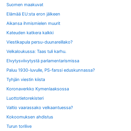
Suomen maakuvat
Elämää EU:sta eron jälkeen
Aikansa ihmismielen muurit
Kateuden katkera kalkki
Viestikapula persu-duunareillako?
Velkaloukussa: Taas tuli karhu.
Elvytysviivytystä parlamentarismissa
Paluu 1930-luvulle, PS-farssi eduskunnassa?
Tyhjän viestin kiista
Koronaverkko Kymenlaaksossa
Luottotietorekisteri
Valtio vaarassako velkaantuessa?
Kokoomuksen ahdistus
Turun torilive