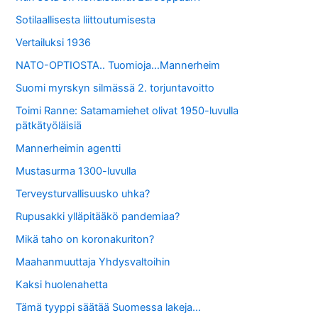
Sotilaallisesta liittoutumisesta
Vertailuksi 1936
NATO-OPTIOSTA.. Tuomioja…Mannerheim
Suomi myrskyn silmässä 2. torjuntavoitto
Toimi Ranne: Satamamiehet olivat 1950-luvulla
pätkätyöläisiä
Mannerheimin agentti
Mustasurma 1300-luvulla
Terveysturvallisuusko uhka?
Rupusakki ylläpitääkö pandemiaa?
Mikä taho on koronakuriton?
Maahanmuuttaja Yhdysvaltoihin
Kaksi huolenahetta
Tämä tyyppi säätää Suomessa lakeja…