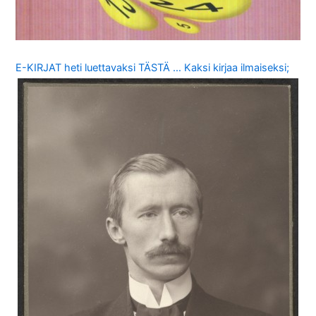
E-KIRJAT heti luettavaksi TÄSTÄ … Kaksi kirjaa ilmaiseksi;