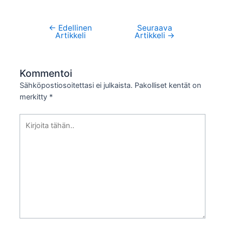
←
Edellinen
Seuraava
Artikkelien
Artikkeli
Artikkeli
→
selaus
Kommentoi
Sähköpostiosoitettasi ei julkaista.
Pakolliset kentät on
merkitty
*
Kirjoita
tähän..