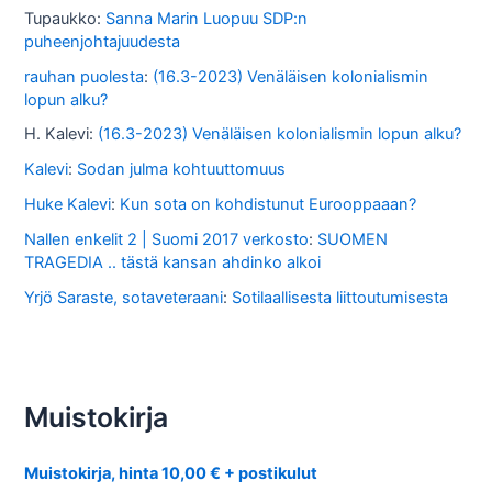
Tupaukko
:
Sanna Marin Luopuu SDP:n
puheenjohtajuudesta
rauhan puolesta
:
(16.3-2023) Venäläisen kolonialismin
lopun alku?
H. Kalevi
:
(16.3-2023) Venäläisen kolonialismin lopun alku?
Kalevi
:
Sodan julma kohtuuttomuus
Huke Kalevi
:
Kun sota on kohdistunut Eurooppaaan?
Nallen enkelit 2 | Suomi 2017 verkosto
:
SUOMEN
TRAGEDIA .. tästä kansan ahdinko alkoi
Yrjö Saraste, sotaveteraani
:
Sotilaallisesta liittoutumisesta
Muistokirja
Muistokirja, hinta 10,00 € + postikulut