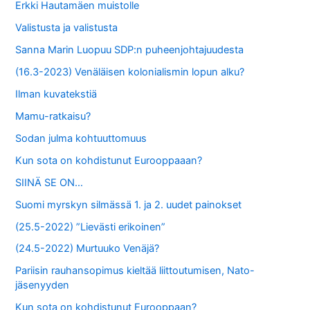
Erkki Hautamäen muistolle
:
Valistusta ja valistusta
Sanna Marin Luopuu SDP:n puheenjohtajuudesta
(16.3-2023) Venäläisen kolonialismin lopun alku?
Ilman kuvatekstiä
Mamu-ratkaisu?
Sodan julma kohtuuttomuus
Kun sota on kohdistunut Eurooppaaan?
SIINÄ SE ON…
Suomi myrskyn silmässä 1. ja 2. uudet painokset
(25.5-2022) ”Lievästi erikoinen”
(24.5-2022) Murtuuko Venäjä?
Pariisin rauhansopimus kieltää liittoutumisen, Nato-
jäsenyyden
Kun sota on kohdistunut Eurooppaan?