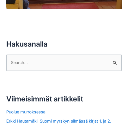
Hakusanalla
S
e
a
r
c
Viimeisimmät artikkelit
h
f
Puolue murroksessa
o
Erkki Hautamäki: Suomi myrskyn silmässä kirjat 1. ja 2.
r