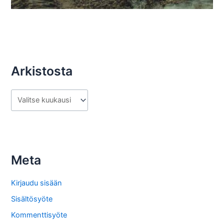
Arkistosta
A
r
k
i
s
Meta
t
o
Kirjaudu sisään
s
Sisältösyöte
t
Kommenttisyöte