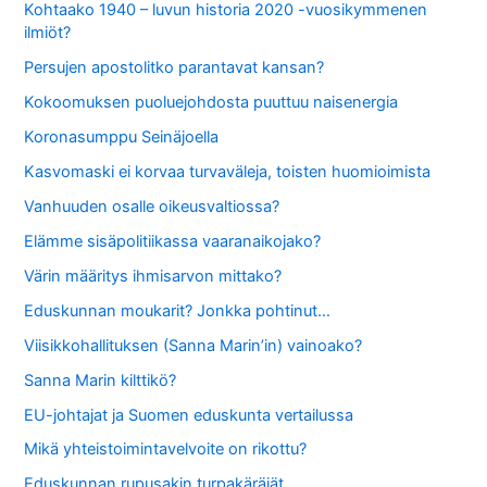
Kohtaako 1940 – luvun historia 2020 -vuosikymmenen
ilmiöt?
Persujen apostolitko parantavat kansan?
Kokoomuksen puoluejohdosta puuttuu naisenergia
Koronasumppu Seinäjoella
Kasvomaski ei korvaa turvaväleja, toisten huomioimista
Vanhuuden osalle oikeusvaltiossa?
Elämme sisäpolitiikassa vaaranaikojako?
Värin määritys ihmisarvon mittako?
Eduskunnan moukarit? Jonkka pohtinut…
Viisikkohallituksen (Sanna Marin’in) vainoako?
Sanna Marin kilttikö?
EU-johtajat ja Suomen eduskunta vertailussa
Mikä yhteistoimintavelvoite on rikottu?
Eduskunnan rupusakin turpakäräjät