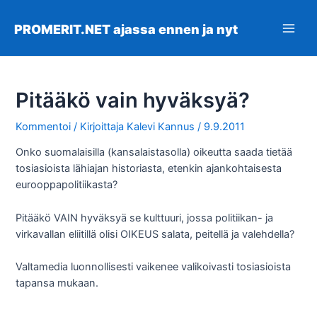
Siirry
sisältöön
PROMERIT.NET ajassa ennen ja nyt
Main
Men
Pitääkö vain hyväksyä?
Kommentoi
/ Kirjoittaja
Kalevi Kannus
/
9.9.2011
Onko suomalaisilla (kansalaistasolla) oikeutta saada tietää
tosiasioista lähiajan historiasta, etenkin ajankohtaisesta
eurooppapolitiikasta?
Pitääkö VAIN hyväksyä se kulttuuri, jossa politiikan- ja
virkavallan eliitillä olisi OIKEUS salata, peitellä ja valehdella?
Valtamedia luonnollisesti vaikenee valikoivasti tosiasioista
tapansa mukaan.