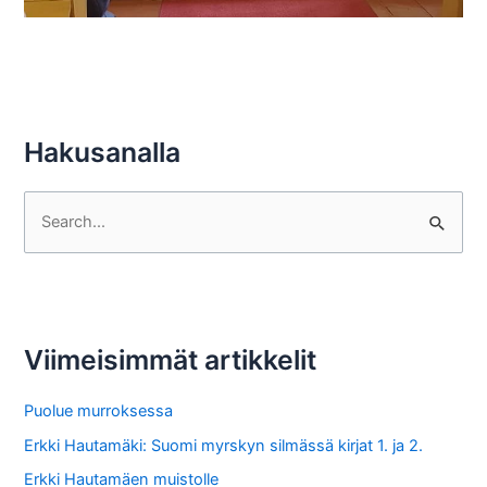
Hakusanalla
S
e
a
r
c
Viimeisimmät artikkelit
h
f
Puolue murroksessa
o
Erkki Hautamäki: Suomi myrskyn silmässä kirjat 1. ja 2.
r
Erkki Hautamäen muistolle