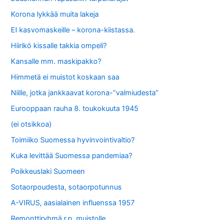
Korona lykkää muita lakeja
EI kasvomaskeille – korona-kiistassa.
Hiirikö kissalle takkia ompeli?
Kansalle mm. maskipakko?
Himmetä ei muistot koskaan saa
Niille, jotka jankkaavat korona-”valmiudesta”
Eurooppaan rauha 8. toukokuuta 1945
(ei otsikkoa)
Toimiiko Suomessa hyvinvointivaltio?
Kuka levittää Suomessa pandemiaa?
Poikkeuslaki Suomeen
Sotaorpoudesta, sotaorpotunnus
A-VIRUS, aasialainen influenssa 1957
Remonttiryhmä r.p. muistolle