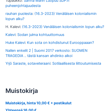
Tupaukko
:
Sanna Marin Luopuu SDP:n
puheenjohtajuudesta
rauhan puolesta
:
(16.3-2023) Venäläisen kolonialismin
lopun alku?
H. Kalevi
:
(16.3-2023) Venäläisen kolonialismin lopun alku?
Kalevi
:
Sodan julma kohtuuttomuus
Huke Kalevi
:
Kun sota on kohdistunut Eurooppaaan?
Nallen enkelit 2 | Suomi 2017 verkosto
:
SUOMEN
TRAGEDIA .. tästä kansan ahdinko alkoi
Yrjö Saraste, sotaveteraani
:
Sotilaallisesta liittoutumisesta
Muistokirja
Muistokirja, hinta 10,00 € + postikulut
Yhteensä 16,00 €