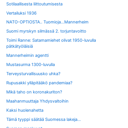
Sotilaallisesta liittoutumisesta
Vertailuksi 1936
NATO-OPTIOSTA.. Tuomioja…Mannerheim
Suomi myrskyn silmässä 2. torjuntavoitto
Toimi Ranne: Satamamiehet olivat 1950-luvulla
pätkätyöläisiä
Mannerheimin agentti
Mustasurma 1300-luvulla
Terveysturvallisuusko uhka?
Rupusakki ylläpitääkö pandemiaa?
Mikä taho on koronakuriton?
Maahanmuuttaja Yhdysvaltoihin
Kaksi huolenahetta
Tämä tyyppi säätää Suomessa lakeja…