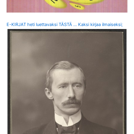
E-KIRJAT heti luettavaksi TÄSTÄ … Kaksi kirjaa ilmaiseksi;