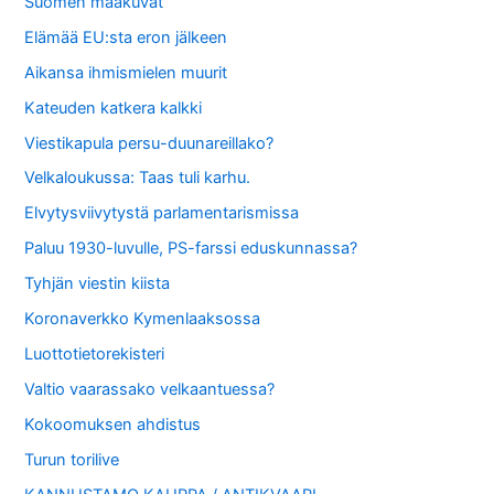
Suomen maakuvat
Elämää EU:sta eron jälkeen
Aikansa ihmismielen muurit
Kateuden katkera kalkki
Viestikapula persu-duunareillako?
Velkaloukussa: Taas tuli karhu.
Elvytysviivytystä parlamentarismissa
Paluu 1930-luvulle, PS-farssi eduskunnassa?
Tyhjän viestin kiista
Koronaverkko Kymenlaaksossa
Luottotietorekisteri
Valtio vaarassako velkaantuessa?
Kokoomuksen ahdistus
Turun torilive