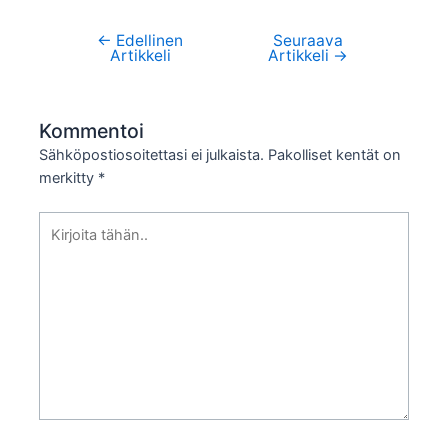
←
Edellinen
Seuraava
Artikkelien
Artikkeli
Artikkeli
→
selaus
Kommentoi
Sähköpostiosoitettasi ei julkaista.
Pakolliset kentät on
merkitty
*
Kirjoita
tähän..