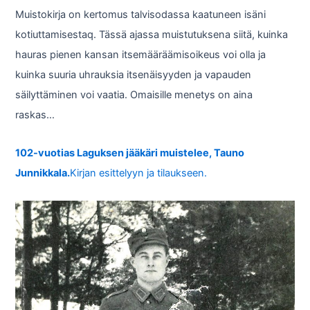
Muistokirja on kertomus talvisodassa kaatuneen isäni
kotiuttamisestaq. Tässä ajassa muistutuksena siitä, kuinka
hauras pienen kansan itsemääräämisoikeus voi olla ja
kuinka suuria uhrauksia itsenäisyyden ja vapauden
säilyttäminen voi vaatia. Omaisille menetys on aina
raskas…
102-vuotias Laguksen jääkäri muistelee, Tauno
Junnikkala.
Kirjan esittelyyn ja tilaukseen.