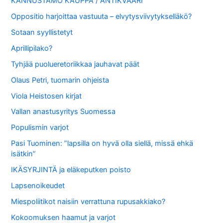
KANNUSTAMO KAUPPA / ANTIKVAARI
Oppositio harjoittaa vastuuta – elvytysviivytykselläkö?
Sotaan syyllistetyt
Aprillipilako?
Tyhjää puolueretoriikkaa jauhavat päät
Olaus Petri, tuomarin ohjeista
Viola Heistosen kirjat
Vallan anastusyritys Suomessa
Populismin varjot
Pasi Tuominen: ”lapsilla on hyvä olla siellä, missä ehkä
isätkin”
IKÄSYRJINTÄ ja eläkeputken poisto
Lapsenoikeudet
Miespoliitikot naisiin verrattuna rupusakkiako?
Kokoomuksen haamut ja varjot