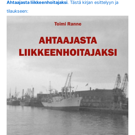
Ahtaajasta liikkeenhoitajaksi
. Tästä kirjan esittelyyn ja
tilaukseen: