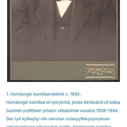
1. Hornborgin komiteamietintö v. 1945.
Hornborgin komitea oli työryhmä, jonka tehtävänä oli tutkia
Suomen poliittisen johdon virkatoimet vuosina 1938–1944.
Sen työ kytkeytyi niin sanotun sotasyylliskysymyksen
ratkaisemiseen jatkosodan osalta. Hornborgin komitea