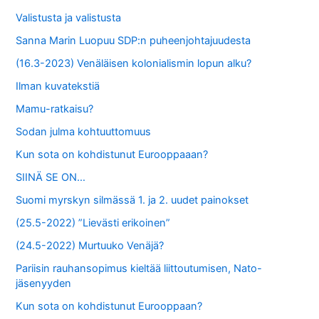
:
Valistusta ja valistusta
Sanna Marin Luopuu SDP:n puheenjohtajuudesta
(16.3-2023) Venäläisen kolonialismin lopun alku?
Ilman kuvatekstiä
Mamu-ratkaisu?
Sodan julma kohtuuttomuus
Kun sota on kohdistunut Eurooppaaan?
SIINÄ SE ON…
Suomi myrskyn silmässä 1. ja 2. uudet painokset
(25.5-2022) ”Lievästi erikoinen”
(24.5-2022) Murtuuko Venäjä?
Pariisin rauhansopimus kieltää liittoutumisen, Nato-
jäsenyyden
Kun sota on kohdistunut Eurooppaan?