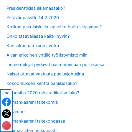
Presidenttikisa alkamassako?
Ystävänpäivälle 14.2.2020
Kreikan pakolaisleirin lapsetko hallituskysymys?
Onko tasavallassa kaikki hyvin?
Kansakunnan kunniavelka
Aivan erikoinen yhtälö työllistymistoimiin
Tieteentekijät pyrkivät päsmäröimään politiikassa
Naiset ottavat vastuuta puoluejohtajina
Kokoomuksen kenttä paniikissako?
Jaa:
Oppositio 2020 rähjäradikalismiako?
Elämänkaareni taitekohtia
Valveunet
Elämänkaareni taitekohdassa
Suomalaisten maksurästit