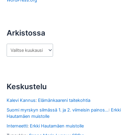
Arkistossa
A
r
k
i
s
Keskustelu
t
o
Kalevi Kannus
:
Elämänkaareni taitekohtia
s
Suomi myrskyn silmässä 1. ja 2. viimeisin painos...
:
Erkki
Hautamäen muistolle
s
Interneetti
:
Erkki Hautamäen muistolle
a