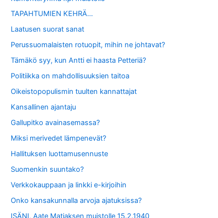
TAPAHTUMIEN KEHRÄ…
Laatusen suorat sanat
Perussuomalaisten rotuopit, mihin ne johtavat?
Tämäkö syy, kun Antti ei haasta Petteriä?
Politiikka on mahdollisuuksien taitoa
Oikeistopopulismin tuulten kannattajat
Kansallinen ajantaju
Gallupitko avainasemassa?
Miksi merivedet lämpenevät?
Hallituksen luottamusennuste
Suomenkin suuntako?
Verkkokauppaan ja linkki e-kirjoihin
Onko kansakunnalla arvoja ajatuksissa?
ISÄNI, Aate Matiaksen muistolle 15.2.1940