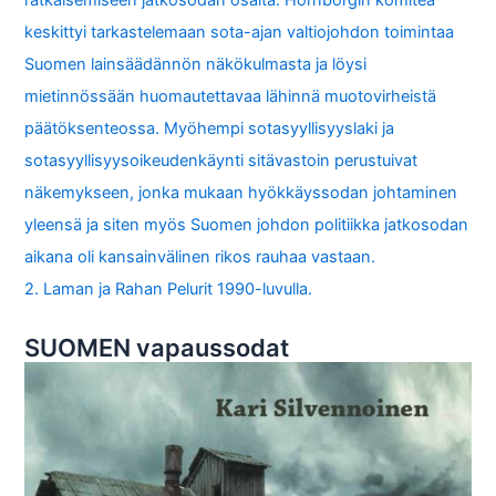
keskittyi tarkastelemaan sota-ajan valtiojohdon toimintaa
Suomen lainsäädännön näkökulmasta ja löysi
mietinnössään huomautettavaa lähinnä muotovirheistä
päätöksenteossa. Myöhempi sotasyyllisyyslaki ja
sotasyyllisyysoikeudenkäynti sitävastoin perustuivat
näkemykseen, jonka mukaan hyökkäyssodan johtaminen
yleensä ja siten myös Suomen johdon politiikka jatkosodan
aikana oli kansainvälinen rikos rauhaa vastaan.
2. Laman ja Rahan Pelurit 1990-luvulla.
SUOMEN vapaussodat