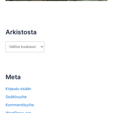
Arkistosta
A
r
k
i
s
Meta
t
o
Kirjaudu sisään
s
Sisältösyöte
t
Kommenttisyöte
a
WordPress.org