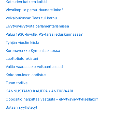
Kateuden katkera kalkki
Viestikapula persu-duunareillako?
Velkaloukussa: Taas tuli karhu.
Elvytysviivytystä parlamentarismissa
Paluu 1930-luvulle, PS-farssi eduskunnassa?
Tyhjän viestin kiista
Koronaverkko Kymenlaaksossa
Luottotietorekisteri
Valtio vaarassako velkaantuessa?
Kokoomuksen ahdistus
Turun torilive
KANNUSTAMO KAUPPA / ANTIKVAARI
Oppositio harjoittaa vastuuta – elvytysviivytykselläkö?
Sotaan syyllistetyt