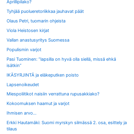
Aprillipilako?
Tyhjää puolueretoriikkaa jauhavat päät
Olaus Petri, tuomarin ohjeista
Viola Heistosen kirjat
Vallan anastusyritys Suomessa
Populismin varjot
Pasi Tuominen: ”lapsilla on hyvä olla siellä, missä ehkä
isätkin”
IKÄSYRJINTÄ ja eläkeputken poisto
Lapsenoikeudet
Miespoliitikot naisiin verrattuna rupusakkiako?
Kokoomuksen haamut ja varjot
Ihmisen arvo…
Erkki Hautamäki: Suomi myrskyn silmässä 2. osa, esittely ja
tilaus