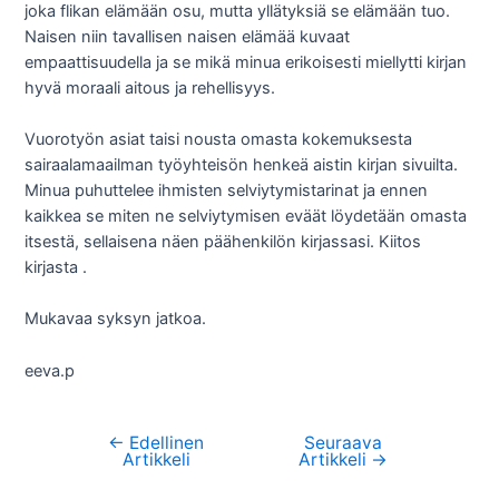
joka flikan elämään osu, mutta yllätyksiä se elämään tuo.
Naisen niin tavallisen naisen elämää kuvaat
empaattisuudella ja se mikä minua erikoisesti miellytti kirjan
hyvä moraali aitous ja rehellisyys.
Vuorotyön asiat taisi nousta omasta kokemuksesta
sairaalamaailman työyhteisön henkeä aistin kirjan sivuilta.
Minua puhuttelee ihmisten selviytymistarinat ja ennen
kaikkea se miten ne selviytymisen eväät löydetään omasta
itsestä, sellaisena näen päähenkilön kirjassasi. Kiitos
kirjasta .
Mukavaa syksyn jatkoa.
eeva.p
←
Edellinen
Seuraava
Artikkelien
Artikkeli
Artikkeli
→
selaus