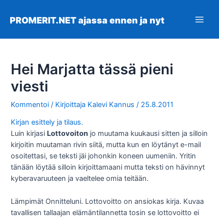
Siirry
sisältöön
PROMERIT.NET ajassa ennen ja nyt
Main
Men
Hei Marjatta tässä pieni
viesti
Kommentoi
/ Kirjoittaja
Kalevi Kannus
/
25.8.2011
Kirjan esittely ja tilaus.
Luin kirjasi
Lottovoiton
jo muutama kuukausi sitten ja silloin
kirjoitin muutaman rivin siitä, mutta kun en löytänyt e-mail
osoitettasi, se teksti jäi johonkin koneen uumeniin. Yritin
tänään löytää silloin kirjoittamaani mutta teksti on hävinnyt
kyberavaruuteen ja vaeltelee omia teitään.
Lämpimät Onnitteluni. Lottovoitto on ansiokas kirja. Kuvaa
tavallisen tallaajan elämäntilannetta tosin se lottovoitto ei