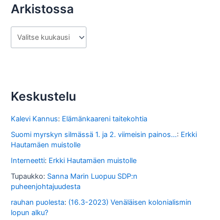
Arkistossa
A
r
k
i
s
Keskustelu
t
o
Kalevi Kannus
:
Elämänkaareni taitekohtia
s
Suomi myrskyn silmässä 1. ja 2. viimeisin painos...
:
Erkki
Hautamäen muistolle
s
Interneetti
:
Erkki Hautamäen muistolle
a
Tupaukko
:
Sanna Marin Luopuu SDP:n
puheenjohtajuudesta
rauhan puolesta
:
(16.3-2023) Venäläisen kolonialismin
lopun alku?