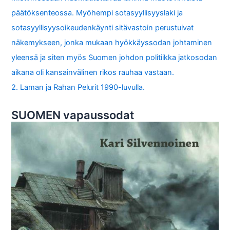
päätöksenteossa. Myöhempi sotasyyllisyyslaki ja
sotasyyllisyysoikeudenkäynti sitävastoin perustuivat
näkemykseen, jonka mukaan hyökkäyssodan johtaminen
yleensä ja siten myös Suomen johdon politiikka jatkosodan
aikana oli kansainvälinen rikos rauhaa vastaan.
2. Laman ja Rahan Pelurit 1990-luvulla.
SUOMEN vapaussodat