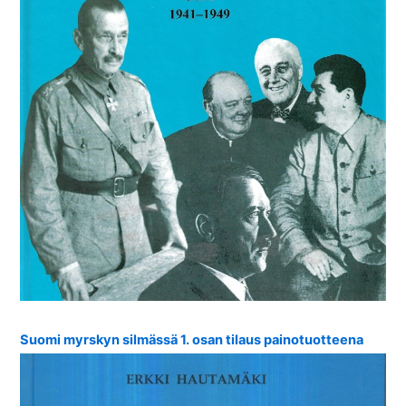
Suomi myrskyn silmässä 1. osan tilaus painotuotteena