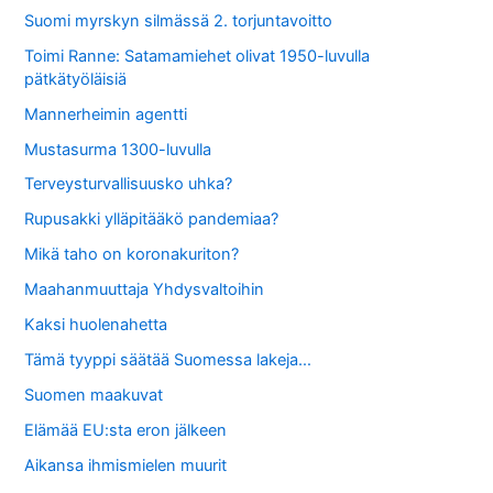
Suomi myrskyn silmässä 2. torjuntavoitto
Toimi Ranne: Satamamiehet olivat 1950-luvulla
pätkätyöläisiä
Mannerheimin agentti
Mustasurma 1300-luvulla
Terveysturvallisuusko uhka?
Rupusakki ylläpitääkö pandemiaa?
Mikä taho on koronakuriton?
Maahanmuuttaja Yhdysvaltoihin
Kaksi huolenahetta
Tämä tyyppi säätää Suomessa lakeja…
Suomen maakuvat
Elämää EU:sta eron jälkeen
Aikansa ihmismielen muurit