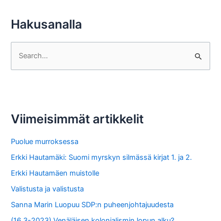
Hakusanalla
S
e
a
r
c
Viimeisimmät artikkelit
h
f
Puolue murroksessa
o
Erkki Hautamäki: Suomi myrskyn silmässä kirjat 1. ja 2.
r
Erkki Hautamäen muistolle
:
Valistusta ja valistusta
Sanna Marin Luopuu SDP:n puheenjohtajuudesta
(16.3-2023) Venäläisen kolonialismin lopun alku?