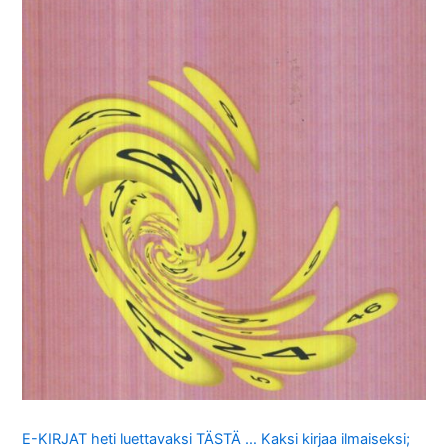
E-KIRJAT heti luettavaksi TÄSTÄ … Kaksi kirjaa ilmaiseksi;