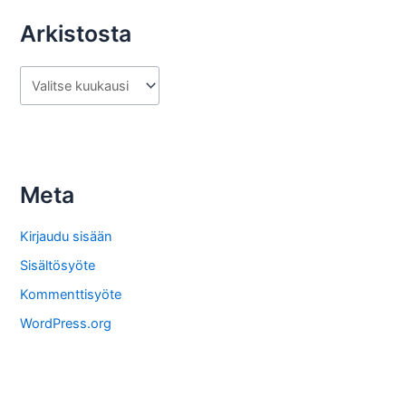
Arkistosta
A
r
k
i
s
Meta
t
o
Kirjaudu sisään
s
Sisältösyöte
t
Kommenttisyöte
a
WordPress.org