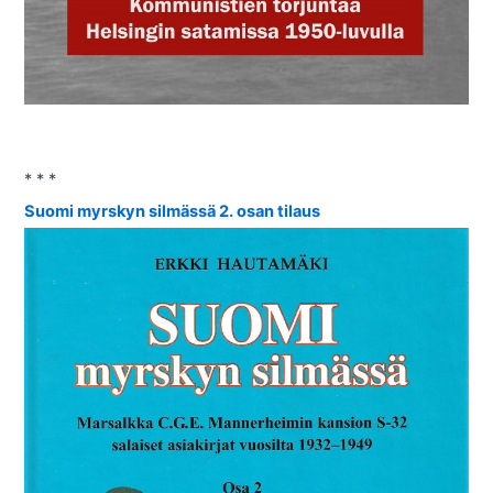
* * *
Suomi myrskyn silmässä 2. osan tilaus