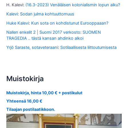
H. Kalevi
:
(16.3-2023) Venäläisen kolonialismin lopun alku?
Kalevi
:
Sodan julma kohtuuttomuus
Huke Kalevi
:
Kun sota on kohdistunut Eurooppaaan?
Nallen enkelit 2 | Suomi 2017 verkosto
:
SUOMEN
TRAGEDIA .. tästä kansan ahdinko alkoi
Yrjö Saraste, sotaveteraani
:
Sotilaallisesta liittoutumisesta
Muistokirja
Muistokirja, hinta 10,00 € + postikulut
Yhteensä 16,00 €
Tilaajan postilaatikkoon.