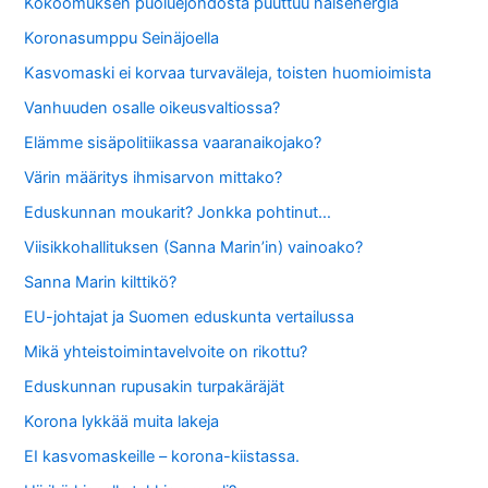
Kokoomuksen puoluejohdosta puuttuu naisenergia
Koronasumppu Seinäjoella
Kasvomaski ei korvaa turvaväleja, toisten huomioimista
Vanhuuden osalle oikeusvaltiossa?
Elämme sisäpolitiikassa vaaranaikojako?
Värin määritys ihmisarvon mittako?
Eduskunnan moukarit? Jonkka pohtinut…
Viisikkohallituksen (Sanna Marin’in) vainoako?
Sanna Marin kilttikö?
EU-johtajat ja Suomen eduskunta vertailussa
Mikä yhteistoimintavelvoite on rikottu?
Eduskunnan rupusakin turpakäräjät
Korona lykkää muita lakeja
EI kasvomaskeille – korona-kiistassa.