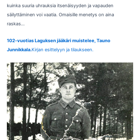
kuinka suuria uhrauksia itsenäisyyden ja vapauden
säilyttäminen voi vaatia. Omaisille menetys on aina
raskas…
102-vuotias Laguksen jääkäri muistelee, Tauno
Junnikkala.
Kirjan esittelyyn ja tilaukseen.