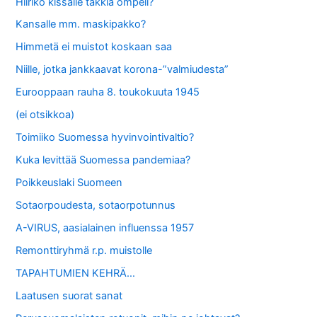
Hiirikö kissalle takkia ompeli?
Kansalle mm. maskipakko?
Himmetä ei muistot koskaan saa
Niille, jotka jankkaavat korona-”valmiudesta”
Eurooppaan rauha 8. toukokuuta 1945
(ei otsikkoa)
Toimiiko Suomessa hyvinvointivaltio?
Kuka levittää Suomessa pandemiaa?
Poikkeuslaki Suomeen
Sotaorpoudesta, sotaorpotunnus
A-VIRUS, aasialainen influenssa 1957
Remonttiryhmä r.p. muistolle
TAPAHTUMIEN KEHRÄ…
Laatusen suorat sanat