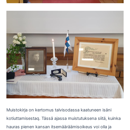
Muistokirja on kertomus talvisodassa kaatuneen isäni
kotiuttamisestaq. Tässä ajassa muistutuksena siitä, kuinka
hauras pienen kansan itsemääräämisoikeus voi olla ja