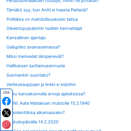
Perussuomalaisten rotuopit, mihin ne johtavat?
Tämäkö syy, kun Antti ei haasta Petteriä?
Politiikka on mahdollisuuksien taitoa
Oikeistopopulismin tuulten kannattajat
Kansallinen ajantaju
Gallupitko avainasemassa?
Miksi merivedet lämpenevät?
Hallituksen luottamusennuste
Suomenkin suuntako?
Verkkokauppaan ja linkki e-kirjoihin
Jaa:
Onko kansakunnalla arvoja ajatuksissa?
ISÄNI, Aate Matiaksen muistolle 15.2.1940
Presidenttikisa alkamassako?
Ystävänpäivälle 14.2.2020