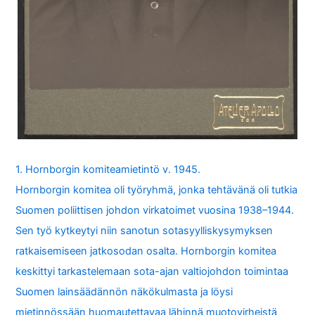
1. Hornborgin komiteamietintö v. 1945.
Hornborgin komitea oli työryhmä, jonka tehtävänä oli tutkia
Suomen poliittisen johdon virkatoimet vuosina 1938–1944.
Sen työ kytkeytyi niin sanotun sotasyylliskysymyksen
ratkaisemiseen jatkosodan osalta. Hornborgin komitea
keskittyi tarkastelemaan sota-ajan valtiojohdon toimintaa
Suomen lainsäädännön näkökulmasta ja löysi
mietinnössään huomautettavaa lähinnä muotovirheistä