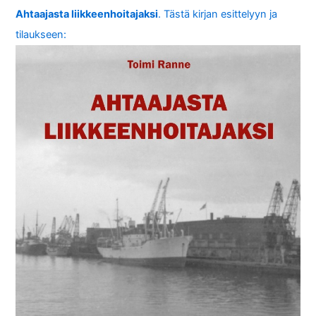
Ahtaajasta liikkeenhoitajaksi
. Tästä kirjan esittelyyn ja
tilaukseen: