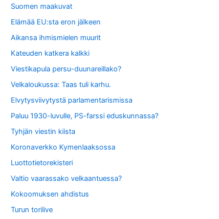
Suomen maakuvat
Elämää EU:sta eron jälkeen
Aikansa ihmismielen muurit
Kateuden katkera kalkki
Viestikapula persu-duunareillako?
Velkaloukussa: Taas tuli karhu.
Elvytysviivytystä parlamentarismissa
Paluu 1930-luvulle, PS-farssi eduskunnassa?
Tyhjän viestin kiista
Koronaverkko Kymenlaaksossa
Luottotietorekisteri
Valtio vaarassako velkaantuessa?
Kokoomuksen ahdistus
Turun torilive