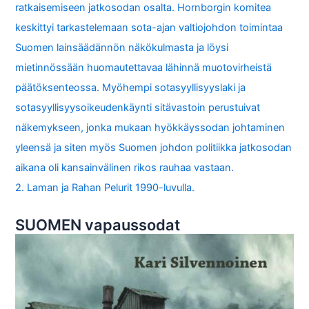
ratkaisemiseen jatkosodan osalta. Hornborgin komitea
keskittyi tarkastelemaan sota-ajan valtiojohdon toimintaa
Suomen lainsäädännön näkökulmasta ja löysi
mietinnössään huomautettavaa lähinnä muotovirheistä
päätöksenteossa. Myöhempi sotasyyllisyyslaki ja
sotasyyllisyysoikeudenkäynti sitävastoin perustuivat
näkemykseen, jonka mukaan hyökkäyssodan johtaminen
yleensä ja siten myös Suomen johdon politiikka jatkosodan
aikana oli kansainvälinen rikos rauhaa vastaan.
2. Laman ja Rahan Pelurit 1990-luvulla.
SUOMEN vapaussodat