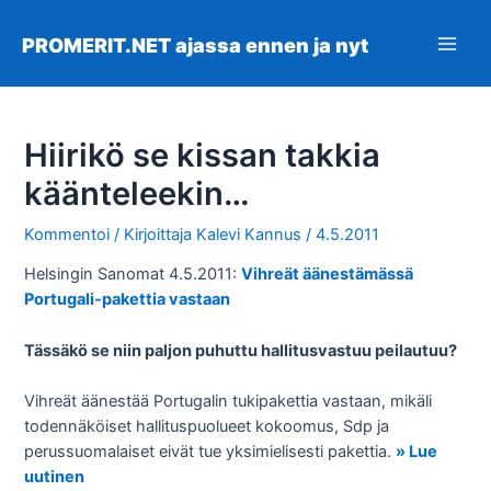
Siirry
sisältöön
PROMERIT.NET ajassa ennen ja nyt
Main
Men
Hiirikö se kissan takkia
käänteleekin…
Kommentoi
/ Kirjoittaja
Kalevi Kannus
/
4.5.2011
Helsingin Sanomat 4.5.2011:
Vihreät äänestämässä
Portugali-pakettia vastaan
Tässäkö se niin paljon puhuttu hallitusvastuu peilautuu?
Vihreät äänestää Portugalin tukipakettia vastaan, mikäli
todennäköiset hallituspuolueet kokoomus, Sdp ja
perussuomalaiset eivät tue yksimielisesti pakettia.
» Lue
uutinen