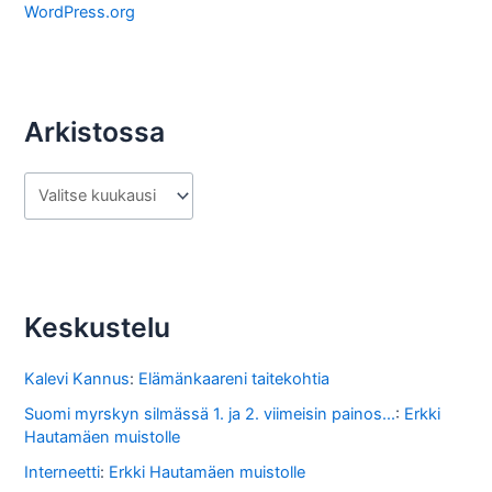
a
WordPress.org
Arkistossa
A
r
k
i
s
Keskustelu
t
o
Kalevi Kannus
:
Elämänkaareni taitekohtia
s
Suomi myrskyn silmässä 1. ja 2. viimeisin painos...
:
Erkki
Hautamäen muistolle
s
Interneetti
:
Erkki Hautamäen muistolle
a