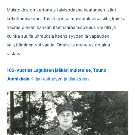
Muistokirja on kertomus talvisodassa kaatuneen isäni
kotiuttamisestaq. Tässä ajassa muistutuksena siitä, kuinka
hauras pienen kansan itsemääräämisoikeus voi olla ja
kuinka suuria uhrauksia itsenäisyyden ja vapauden
säilyttäminen voi vaatia. Omaisille menetys on aina
raskas…
102-vuotias Laguksen jääkäri muistelee, Tauno
Junnikkala.
Kirjan esittelyyn ja tilaukseen.