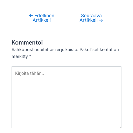
←
Edellinen
Seuraava
Artikkelien
Artikkeli
Artikkeli
→
selaus
Kommentoi
Sähköpostiosoitettasi ei julkaista.
Pakolliset kentät on
merkitty
*
Kirjoita
tähän..