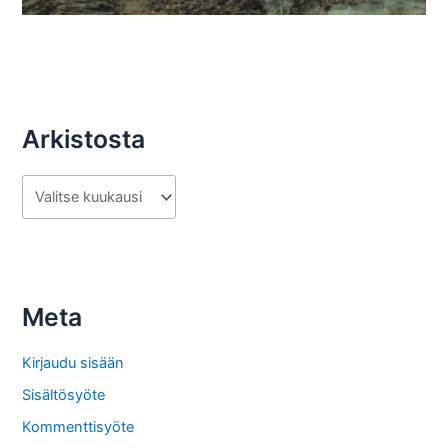
Arkistosta
A
r
k
i
s
Meta
t
o
Kirjaudu sisään
s
Sisältösyöte
t
Kommenttisyöte