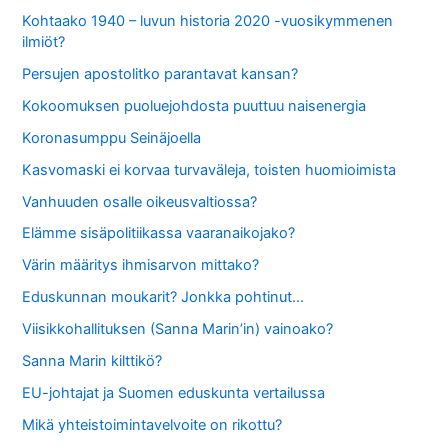
Kohtaako 1940 – luvun historia 2020 -vuosikymmenen
ilmiöt?
Persujen apostolitko parantavat kansan?
Kokoomuksen puoluejohdosta puuttuu naisenergia
Koronasumppu Seinäjoella
Kasvomaski ei korvaa turvaväleja, toisten huomioimista
Vanhuuden osalle oikeusvaltiossa?
Elämme sisäpolitiikassa vaaranaikojako?
Värin määritys ihmisarvon mittako?
Eduskunnan moukarit? Jonkka pohtinut…
Viisikkohallituksen (Sanna Marin’in) vainoako?
Sanna Marin kilttikö?
EU-johtajat ja Suomen eduskunta vertailussa
Mikä yhteistoimintavelvoite on rikottu?