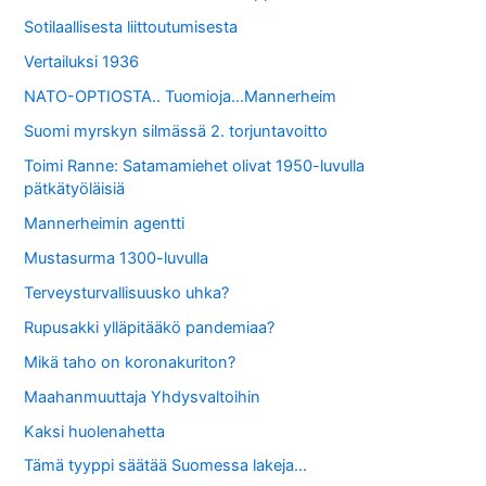
Sotilaallisesta liittoutumisesta
Vertailuksi 1936
NATO-OPTIOSTA.. Tuomioja…Mannerheim
Suomi myrskyn silmässä 2. torjuntavoitto
Toimi Ranne: Satamamiehet olivat 1950-luvulla
pätkätyöläisiä
Mannerheimin agentti
Mustasurma 1300-luvulla
Terveysturvallisuusko uhka?
Rupusakki ylläpitääkö pandemiaa?
Mikä taho on koronakuriton?
Maahanmuuttaja Yhdysvaltoihin
Kaksi huolenahetta
Tämä tyyppi säätää Suomessa lakeja…