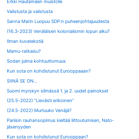
Erkki Hautamäen muistolle
:
Valistusta ja valistusta
Sanna Marin Luopuu SDP:n puheenjohtajuudesta
(16.3-2023) Venäläisen kolonialismin lopun alku?
Ilman kuvatekstiä
Mamu-ratkaisu?
Sodan julma kohtuuttomuus
Kun sota on kohdistunut Eurooppaaan?
SIINÄ SE ON…
Suomi myrskyn silmässä 1. ja 2. uudet painokset
(25.5-2022) ”Lievästi erikoinen”
(24.5-2022) Murtuuko Venäjä?
Pariisin rauhansopimus kieltää liittoutumisen, Nato-
jäsenyyden
Kun sota on kohdistunut Eurooppaan?