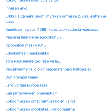
Kokoomuksen haamut ja varjot
Ihmisen arvo…
Erkki Hautamäki: Suomi myrskyn silmässä 2. osa, esittely ja
tilaus
Kuninkaan lupaus (1666) kalastusoikeudesta voimassa
Pääministerin kaula-aukkokohu!?
Opposition maskikauhu
Eduskuntaan maskipakko
Tom Packalenille tuki reservistä…
Vuosikymmeniä jo ollut pääomatahojen hallituksia?
Don Trumpin klaani
Järki voittaa Euroopassa
Kansanterveyden omavastuu?
Kokoomuksen omat hallitusaikojen varjot
Kokoomuksen orpokatse…varjot maalina