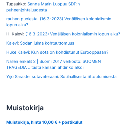
Tupaukko
:
Sanna Marin Luopuu SDP:n
puheenjohtajuudesta
rauhan puolesta
:
(16.3-2023) Venäläisen kolonialismin
lopun alku?
H. Kalevi
:
(16.3-2023) Venäläisen kolonialismin lopun alku?
Kalevi
:
Sodan julma kohtuuttomuus
Huke Kalevi
:
Kun sota on kohdistunut Eurooppaaan?
Nallen enkelit 2 | Suomi 2017 verkosto
:
SUOMEN
TRAGEDIA .. tästä kansan ahdinko alkoi
Yrjö Saraste, sotaveteraani
:
Sotilaallisesta liittoutumisesta
Muistokirja
Muistokirja, hinta 10,00 € + postikulut