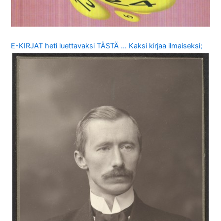
E-KIRJAT heti luettavaksi TÄSTÄ … Kaksi kirjaa ilmaiseksi;