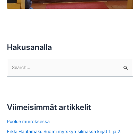
Hakusanalla
S
e
a
r
c
Viimeisimmät artikkelit
h
f
Puolue murroksessa
o
Erkki Hautamäki: Suomi myrskyn silmässä kirjat 1. ja 2.
r