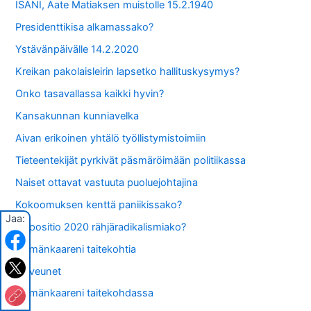
ISÄNI, Aate Matiaksen muistolle 15.2.1940
Presidenttikisa alkamassako?
Ystävänpäivälle 14.2.2020
Kreikan pakolaisleirin lapsetko hallituskysymys?
Onko tasavallassa kaikki hyvin?
Kansakunnan kunniavelka
Aivan erikoinen yhtälö työllistymistoimiin
Tieteentekijät pyrkivät päsmäröimään politiikassa
Naiset ottavat vastuuta puoluejohtajina
Kokoomuksen kenttä paniikissako?
Jaa:
Oppositio 2020 rähjäradikalismiako?
Elämänkaareni taitekohtia
Valveunet
Elämänkaareni taitekohdassa