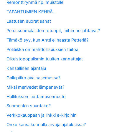
Remonttiryhmä r.p. muistolle
TAPAHTUMIEN KEHRÄ…
Laatusen suorat sanat
Perussuomalaisten rotuopit, mihin ne johtavat?
Tämäkö syy, kun Antti ei haasta Petteriä?
Politiikka on mahdollisuuksien taitoa
Oikeistopopulismin tuulten kannattajat
Kansallinen ajantaju
Gallupitko avainasemassa?
Miksi merivedet lämpenevät?
Hallituksen luottamusennuste
Suomenkin suuntako?
Verkkokauppaan ja linkki e-kirjoihin
Onko kansakunnalla arvoja ajatuksissa?