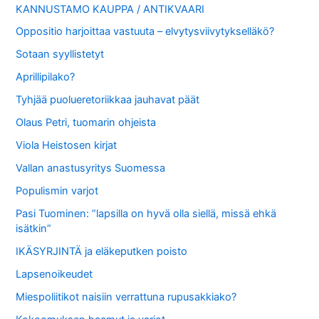
KANNUSTAMO KAUPPA / ANTIKVAARI
Oppositio harjoittaa vastuuta – elvytysviivytykselläkö?
Sotaan syyllistetyt
Aprillipilako?
Tyhjää puolueretoriikkaa jauhavat päät
Olaus Petri, tuomarin ohjeista
Viola Heistosen kirjat
Vallan anastusyritys Suomessa
Populismin varjot
Pasi Tuominen: ”lapsilla on hyvä olla siellä, missä ehkä
isätkin”
IKÄSYRJINTÄ ja eläkeputken poisto
Lapsenoikeudet
Miespoliitikot naisiin verrattuna rupusakkiako?