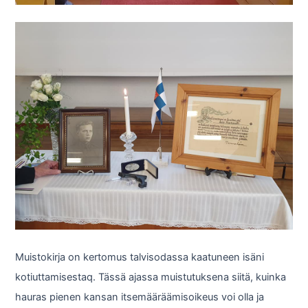
Muistokirja on kertomus talvisodassa kaatuneen isäni
kotiuttamisestaq. Tässä ajassa muistutuksena siitä, kuinka
hauras pienen kansan itsemääräämisoikeus voi olla ja