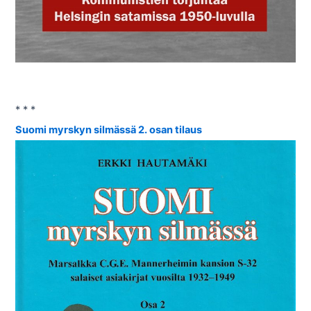
* * *
Suomi myrskyn silmässä 2. osan tilaus