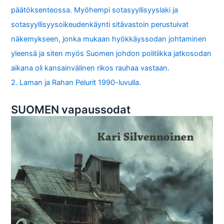
päätöksenteossa. Myöhempi sotasyyllisyyslaki ja
sotasyyllisyysoikeudenkäynti sitävastoin perustuivat
näkemykseen, jonka mukaan hyökkäyssodan johtaminen
yleensä ja siten myös Suomen johdon politiikka jatkosodan
aikana oli kansainvälinen rikos rauhaa vastaan.
2. Laman ja Rahan Pelurit 1990-luvulla.
SUOMEN vapaussodat