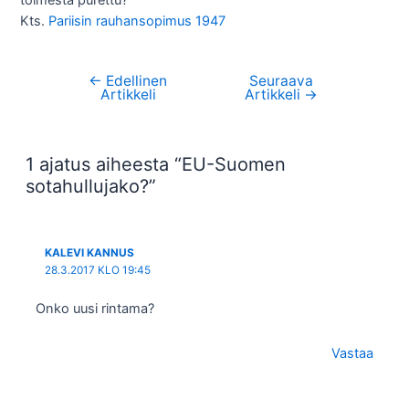
toimesta purettu?
Kts.
Pariisin rauhansopimus 1947
←
Edellinen
Seuraava
Artikkelien
Artikkeli
Artikkeli
→
selaus
1 ajatus aiheesta “EU-Suomen
sotahullujako?”
KALEVI KANNUS
28.3.2017 KLO 19:45
Onko uusi rintama?
Vastaa