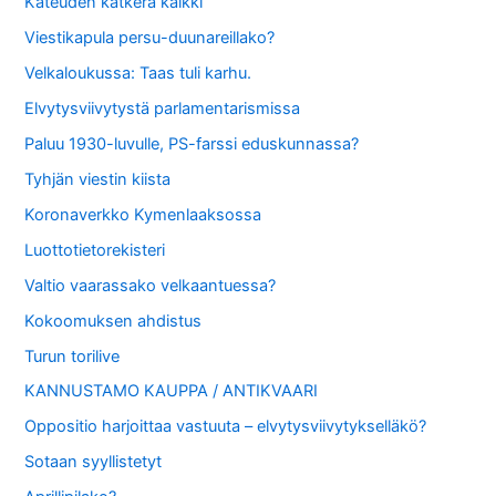
Kateuden katkera kalkki
Viestikapula persu-duunareillako?
Velkaloukussa: Taas tuli karhu.
Elvytysviivytystä parlamentarismissa
Paluu 1930-luvulle, PS-farssi eduskunnassa?
Tyhjän viestin kiista
Koronaverkko Kymenlaaksossa
Luottotietorekisteri
Valtio vaarassako velkaantuessa?
Kokoomuksen ahdistus
Turun torilive
KANNUSTAMO KAUPPA / ANTIKVAARI
Oppositio harjoittaa vastuuta – elvytysviivytykselläkö?
Sotaan syyllistetyt