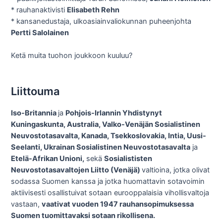
* rauhanaktivisti
Elisabeth Rehn
* kansanedustaja, ulkoasiainvaliokunnan puheenjohta
Pertti Salolainen
Ketä muita tuohon joukkoon kuuluu?
Liittouma
Iso-Britannia
ja
Pohjois-Irlannin Yhdistynyt
Kuningaskunta, Australia, Valko-Venäjän Sosialistinen
Neuvostotasavalta, Kanada, Tsekkoslovakia, Intia, Uusi-
Seelanti, Ukrainan Sosialistinen Neuvostotasavalta
ja
Etelä-Afrikan Unioni,
sekä
Sosialististen
Neuvostotasavaltojen Liitto (Venäjä)
valtioina, jotka olivat
sodassa Suomen kanssa ja jotka huomattavin sotavoimin
aktiivisesti osallistuivat sotaan eurooppalaisia vihollisvaltoja
vastaan,
vaativat vuoden 1947 rauhansopimuksessa
Suomen tuomittavaksi sotaan rikollisena.