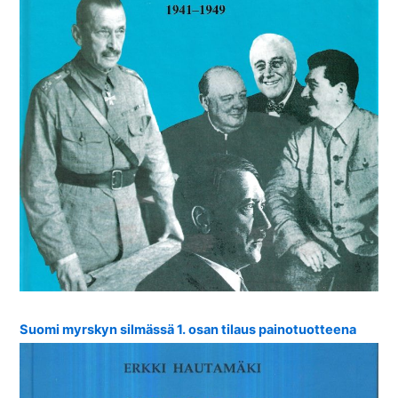
Suomi myrskyn silmässä 1. osan tilaus painotuotteena