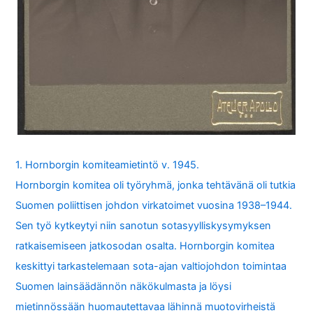
1. Hornborgin komiteamietintö v. 1945.
Hornborgin komitea oli työryhmä, jonka tehtävänä oli tutkia
Suomen poliittisen johdon virkatoimet vuosina 1938–1944.
Sen työ kytkeytyi niin sanotun sotasyylliskysymyksen
ratkaisemiseen jatkosodan osalta. Hornborgin komitea
keskittyi tarkastelemaan sota-ajan valtiojohdon toimintaa
Suomen lainsäädännön näkökulmasta ja löysi
mietinnössään huomautettavaa lähinnä muotovirheistä