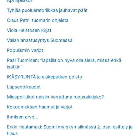
Aprillipilako?
Tyhjää puolueretoriikkaa jauhavat päät
Olaus Petri, tuomarin ohjeista
Viola Heistosen kirjat
Vallan anastusyritys Suomessa
Populismin varjot
Pasi Tuominen: ”lapsilla on hyvä olla siellä, missä ehkä
isätkin”
IKÄSYRJINTÄ ja eläkeputken poisto
Lapsenoikeudet
Miespoliitikot naisiin verrattuna rupusakkiako?
Kokoomuksen haamut ja varjot
Ihmisen arvo…
Erkki Hautamäki: Suomi myrskyn silmässä 2. osa, esittely ja
tilaus