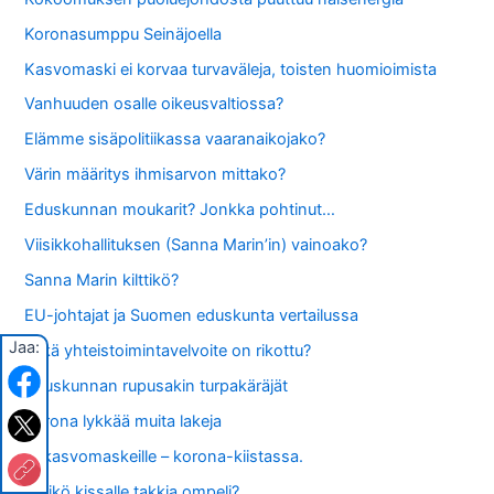
Koronasumppu Seinäjoella
Kasvomaski ei korvaa turvaväleja, toisten huomioimista
Vanhuuden osalle oikeusvaltiossa?
Elämme sisäpolitiikassa vaaranaikojako?
Värin määritys ihmisarvon mittako?
Eduskunnan moukarit? Jonkka pohtinut…
Viisikkohallituksen (Sanna Marin’in) vainoako?
Sanna Marin kilttikö?
EU-johtajat ja Suomen eduskunta vertailussa
Jaa:
Mikä yhteistoimintavelvoite on rikottu?
Eduskunnan rupusakin turpakäräjät
Korona lykkää muita lakeja
EI kasvomaskeille – korona-kiistassa.
Hiirikö kissalle takkia ompeli?