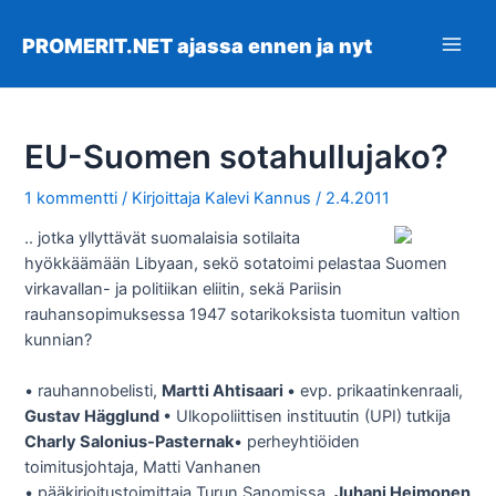
Siirry
sisältöön
PROMERIT.NET ajassa ennen ja nyt
Main
Men
EU-Suomen sotahullujako?
1 kommentti
/ Kirjoittaja
Kalevi Kannus
/
2.4.2011
.. jotka yllyttävät suomalaisia sotilaita
hyökkäämään Libyaan, sekö sotatoimi pelastaa Suomen
virkavallan- ja politiikan eliitin, sekä Pariisin
rauhansopimuksessa 1947 sotarikoksista tuomitun valtion
kunnian?
• rauhannobelisti,
Martti Ahtisaari
• evp. prikaatinkenraali,
Gustav Hägglund
• Ulkopoliittisen instituutin (UPI) tutkija
Charly Salonius-Pasternak
• perheyhtiöiden
toimitusjohtaja, Matti Vanhanen
• pääkirjoitustoimittaja Turun Sanomissa,
Juhani Heimonen