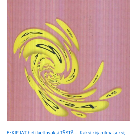
E-KIRJAT heti luettavaksi TÄSTÄ … Kaksi kirjaa ilmaiseksi;