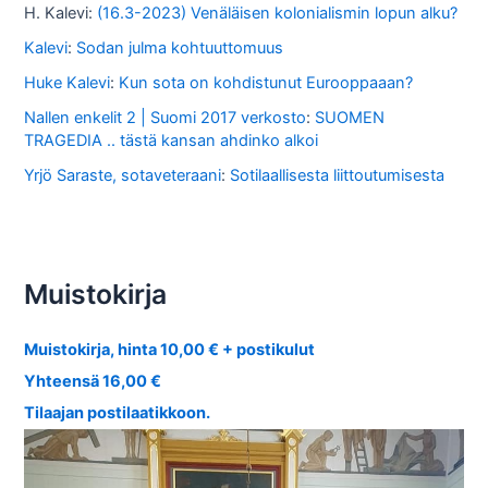
H. Kalevi
:
(16.3-2023) Venäläisen kolonialismin lopun alku?
Kalevi
:
Sodan julma kohtuuttomuus
Huke Kalevi
:
Kun sota on kohdistunut Eurooppaaan?
Nallen enkelit 2 | Suomi 2017 verkosto
:
SUOMEN
TRAGEDIA .. tästä kansan ahdinko alkoi
Yrjö Saraste, sotaveteraani
:
Sotilaallisesta liittoutumisesta
Muistokirja
Muistokirja, hinta 10,00 € + postikulut
Yhteensä 16,00 €
Tilaajan postilaatikkoon.