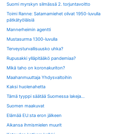
Suomi myrskyn silmässä 2. torjuntavoitto
Toimi Ranne: Satamamiehet olivat 1950-luvulla
pätkätyöläisiä
Mannerheimin agentti
Mustasurma 1300-luvulla
Terveysturvallisuusko uhka?
Rupusakki ylläpitääkö pandemiaa?
Mikä taho on koronakuriton?
Maahanmuuttaja Yhdysvaltoihin
Kaksi huolenahetta
Tämä tyyppi säätää Suomessa lakeja…
Suomen maakuvat
Elämää EU:sta eron jälkeen
Aikansa ihmismielen muurit