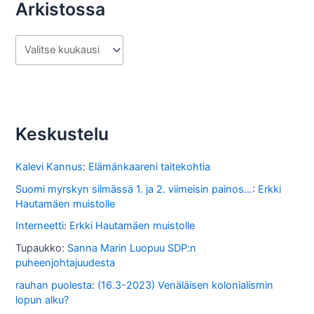
Arkistossa
A
r
k
i
s
Keskustelu
t
o
Kalevi Kannus
:
Elämänkaareni taitekohtia
s
Suomi myrskyn silmässä 1. ja 2. viimeisin painos...
:
Erkki
Hautamäen muistolle
s
Interneetti
:
Erkki Hautamäen muistolle
a
Tupaukko
:
Sanna Marin Luopuu SDP:n
puheenjohtajuudesta
rauhan puolesta
:
(16.3-2023) Venäläisen kolonialismin
lopun alku?