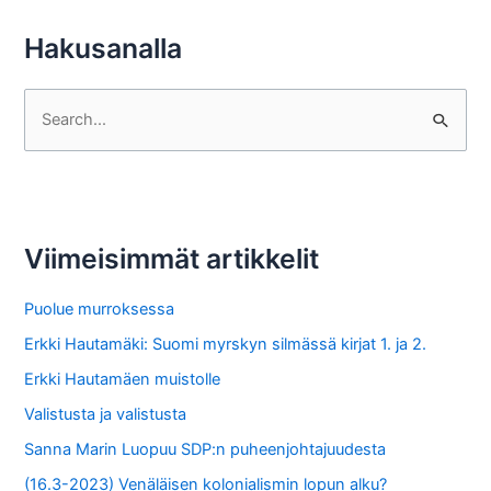
Hakusanalla
S
e
a
r
c
Viimeisimmät artikkelit
h
f
Puolue murroksessa
o
Erkki Hautamäki: Suomi myrskyn silmässä kirjat 1. ja 2.
r
Erkki Hautamäen muistolle
:
Valistusta ja valistusta
Sanna Marin Luopuu SDP:n puheenjohtajuudesta
(16.3-2023) Venäläisen kolonialismin lopun alku?