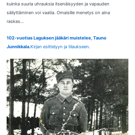
kuinka suuria uhrauksia itsenäisyyden ja vapauden
säilyttäminen voi vaatia. Omaisille menetys on aina
raskas…
102-vuotias Laguksen jääkäri muistelee, Tauno
Junnikkala.
Kirjan esittelyyn ja tilaukseen.