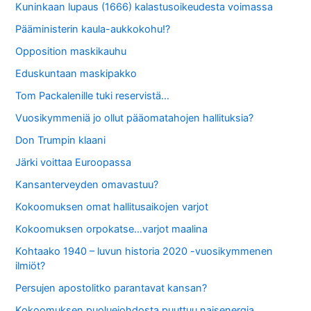
Kuninkaan lupaus (1666) kalastusoikeudesta voimassa
Pääministerin kaula-aukkokohu!?
Opposition maskikauhu
Eduskuntaan maskipakko
Tom Packalenille tuki reservistä…
Vuosikymmeniä jo ollut pääomatahojen hallituksia?
Don Trumpin klaani
Järki voittaa Euroopassa
Kansanterveyden omavastuu?
Kokoomuksen omat hallitusaikojen varjot
Kokoomuksen orpokatse…varjot maalina
Kohtaako 1940 – luvun historia 2020 -vuosikymmenen
ilmiöt?
Persujen apostolitko parantavat kansan?
Kokoomuksen puoluejohdosta puuttuu naisenergia