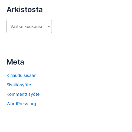
Arkistosta
A
r
k
i
s
Meta
t
o
Kirjaudu sisään
s
Sisältösyöte
t
Kommenttisyöte
a
WordPress.org