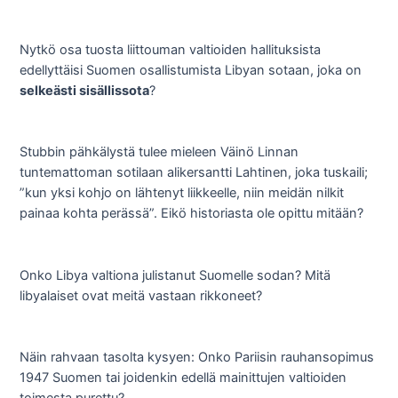
Nytkö osa tuosta liittouman valtioiden hallituksista
edellyttäisi Suomen osallistumista Libyan sotaan, joka on
selkeästi sisällissota
?
Stubbin pähkälystä tulee mieleen Väinö Linnan
tuntemattoman sotilaan alikersantti Lahtinen, joka tuskaili;
”kun yksi kohjo on lähtenyt liikkeelle, niin meidän nilkit
painaa kohta perässä”. Eikö historiasta ole opittu mitään?
Onko Libya valtiona julistanut Suomelle sodan? Mitä
libyalaiset ovat meitä vastaan rikkoneet?
Näin rahvaan tasolta kysyen: Onko Pariisin rauhansopimus
1947 Suomen tai joidenkin edellä mainittujen valtioiden