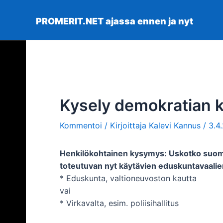
Siirry
sisältöön
PROMERIT.NET ajassa ennen ja nyt
Kysely demokratian 
Kommentoi
/ Kirjoittaja
Kalevi Kannus
/
3.4
Henkilökohtainen kysymys: Uskotko suoma
toteutuvan nyt käytävien eduskuntavaalien
* Eduskunta, valtioneuvoston kautta
vai
* Virkavalta, esim. poliisihallitus