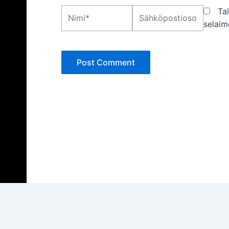
Nimi*
Sähköpostiosoite*
Ta
selaim