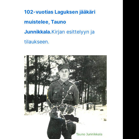
102-vuotias Laguksen jääkäri
muistelee, Tauno
Junnikkala.
Kirjan esittelyyn ja
tilaukseen.