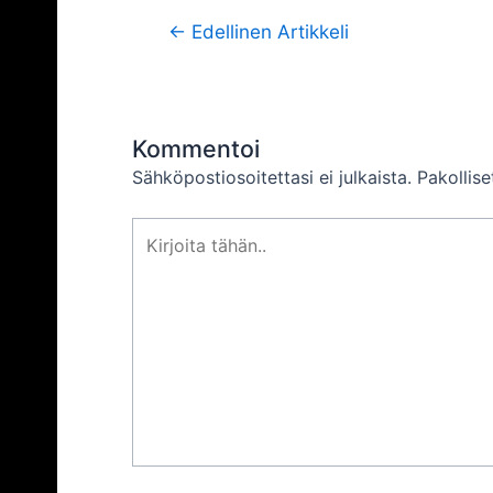
Artikkelien
←
Edellinen Artikkeli
selaus
Kommentoi
Sähköpostiosoitettasi ei julkaista.
Pakollis
Kirjoita
tähän..