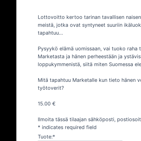
Lottovoitto kertoo tarinan tavallisen naise
meistä, jotka ovat syntyneet suuriin ikäluok
tapahtuu…
Pysyykö elämä uomissaan, vai tuoko raha 
Marketasta ja hänen perheestään ja ystävi
loppukymmenistä, siitä miten Suomessa ele
Mitä tapahtuu Marketalle kun tieto hänen vo
työtoverit?
15.00 €
Ilmoita tässä tilaajan sähköposti, postiosoit
*
indicates required field
Tuote:
*