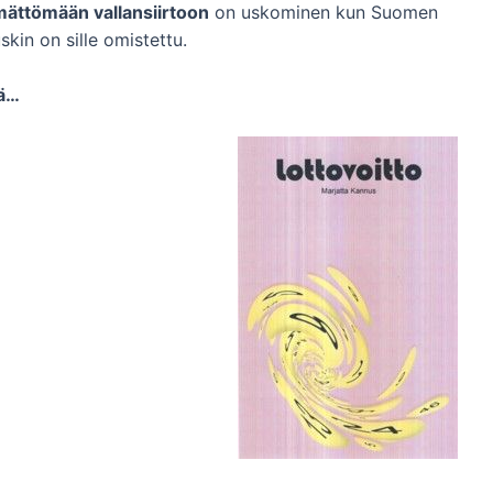
ättömään vallansiirtoon
on uskominen kun Suomen
kin on sille omistettu.
ä…