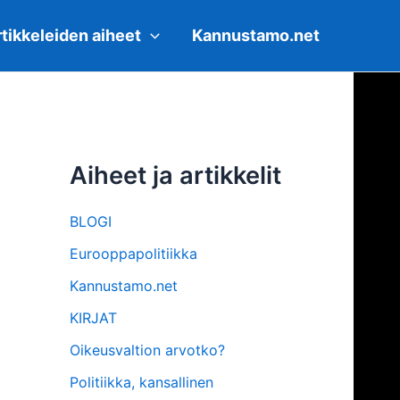
tikkeleiden aiheet
Kannustamo.net
Aiheet ja artikkelit
BLOGI
Eurooppapolitiikka
Kannustamo.net
KIRJAT
Oikeusvaltion arvotko?
Politiikka, kansallinen