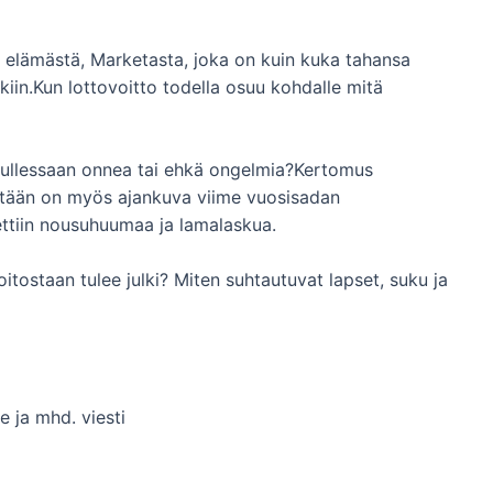
n elämästä, Marketasta, joka on kuin kuka tahansa
kiin.Kun lottovoitto todella osuu kohdalle mitä
tullessaan onnea tai ehkä ongelmia?Kertomus
stään on myös ajankuva viime vuosisadan
ttiin nousuhuumaa ja lamalaskua.
itostaan tulee julki? Miten suhtautuvat lapset, suku ja
e ja mhd. viesti