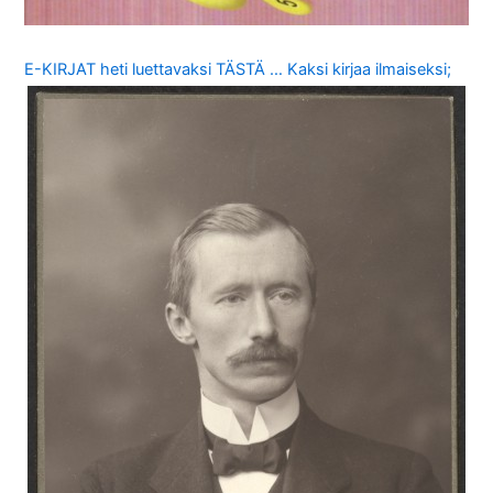
E-KIRJAT heti luettavaksi TÄSTÄ … Kaksi kirjaa ilmaiseksi;