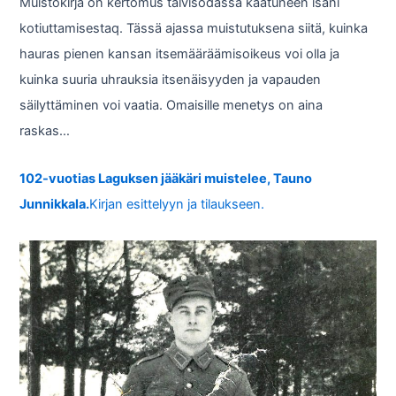
Muistokirja on kertomus talvisodassa kaatuneen isäni
kotiuttamisestaq. Tässä ajassa muistutuksena siitä, kuinka
hauras pienen kansan itsemääräämisoikeus voi olla ja
kuinka suuria uhrauksia itsenäisyyden ja vapauden
säilyttäminen voi vaatia. Omaisille menetys on aina
raskas…
102-vuotias Laguksen jääkäri muistelee, Tauno
Junnikkala.
Kirjan esittelyyn ja tilaukseen.