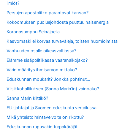
ilmiöt?
Persujen apostolitko parantavat kansan?
Kokoomuksen puoluejohdosta puuttuu naisenergia
Koronasumppu Seinäjoella
Kasvomaski ei korvaa turvaväleja, toisten huomioimista
Vanhuuden osalle oikeusvaltiossa?
Elämme sisäpolitiikassa vaaranaikojako?
Värin määritys ihmisarvon mittako?
Eduskunnan moukarit? Jonkka pohtinut…
Viisikkohallituksen (Sanna Marin’in) vainoako?
Sanna Marin kilttikö?
EU-johtajat ja Suomen eduskunta vertailussa
Mikä yhteistoimintavelvoite on rikottu?
Eduskunnan rupusakin turpakäräjät