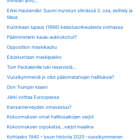
Ihmisen arvo…
Erkki Hautamäki: Suomi myrskyn silmässä 2. osa, esittely ja
tilaus
Kuninkaan lupaus (1666) kalastusoikeudesta voimassa
Pääministerin kaula-aukkokohu!?
Opposition maskikauhu
Eduskuntaan maskipakko
Tom Packalenille tuki reservistä…
Vuosikymmeniä jo ollut pääomatahojen hallituksia?
Don Trumpin klaani
Järki voittaa Euroopassa
Kansanterveyden omavastuu?
Kokoomuksen omat hallitusaikojen varjot
Kokoomuksen orpokatse…varjot maalina
Kohtaako 1940 – luvun historia 2020 -vuosikymmenen