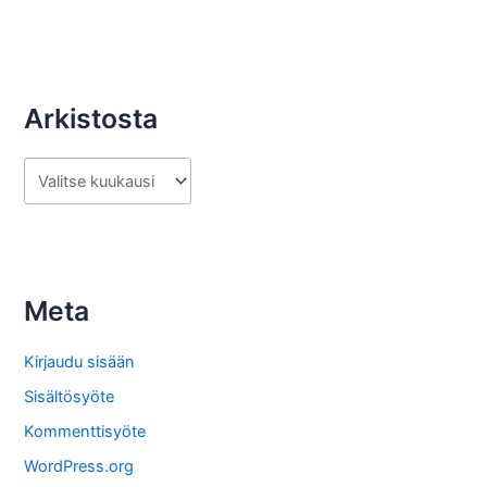
Arkistosta
A
r
k
i
s
Meta
t
o
Kirjaudu sisään
s
Sisältösyöte
t
Kommenttisyöte
a
WordPress.org