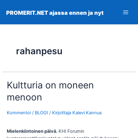
Siirry
sisältöön
PROMERIT.NET ajassa ennen ja nyt
Main
Men
rahanpesu
Kultturia on moneen
menoon
Kommentoi
/
BLOGI
/ Kirjoittaja
Kalevi Kannus
Mielenkiintoinen päivä.
KHI Forumin