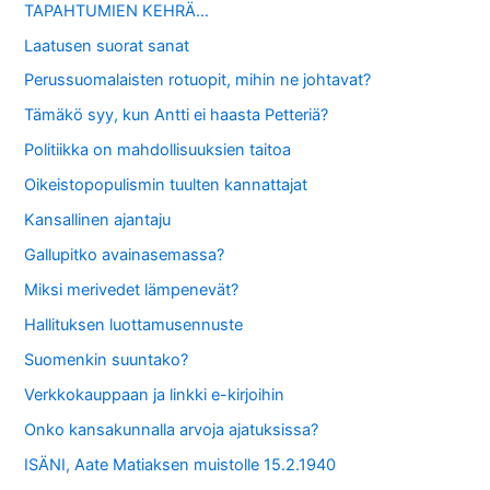
TAPAHTUMIEN KEHRÄ…
Laatusen suorat sanat
Perussuomalaisten rotuopit, mihin ne johtavat?
Tämäkö syy, kun Antti ei haasta Petteriä?
Politiikka on mahdollisuuksien taitoa
Oikeistopopulismin tuulten kannattajat
Kansallinen ajantaju
Gallupitko avainasemassa?
Miksi merivedet lämpenevät?
Hallituksen luottamusennuste
Suomenkin suuntako?
Verkkokauppaan ja linkki e-kirjoihin
Onko kansakunnalla arvoja ajatuksissa?
ISÄNI, Aate Matiaksen muistolle 15.2.1940