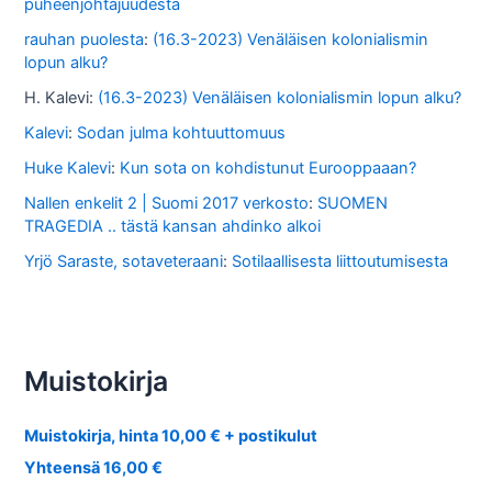
puheenjohtajuudesta
rauhan puolesta
:
(16.3-2023) Venäläisen kolonialismin
lopun alku?
H. Kalevi
:
(16.3-2023) Venäläisen kolonialismin lopun alku?
Kalevi
:
Sodan julma kohtuuttomuus
Huke Kalevi
:
Kun sota on kohdistunut Eurooppaaan?
Nallen enkelit 2 | Suomi 2017 verkosto
:
SUOMEN
TRAGEDIA .. tästä kansan ahdinko alkoi
Yrjö Saraste, sotaveteraani
:
Sotilaallisesta liittoutumisesta
Muistokirja
Muistokirja, hinta 10,00 € + postikulut
Yhteensä 16,00 €