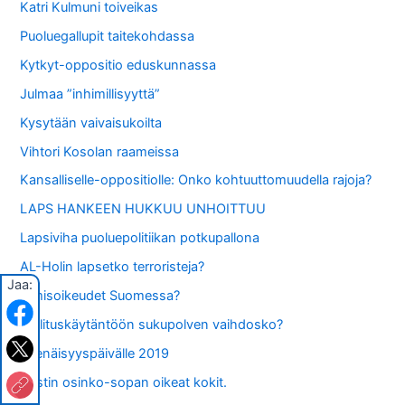
Katri Kulmuni toiveikas
Puoluegallupit taitekohdassa
Kytkyt-oppositio eduskunnassa
Julmaa ”inhimillisyyttä”
Kysytään vaivaisukoilta
Vihtori Kosolan raameissa
Kansalliselle-oppositiolle: Onko kohtuuttomuudella rajoja?
LAPS HANKEEN HUKKUU UNHOITTUU
Lapsiviha puoluepolitiikan potkupallona
AL-Holin lapsetko terroristeja?
Jaa:
Ihmisoikeudet Suomessa?
Hallituskäytäntöön sukupolven vaihdosko?
Itsenäisyyspäivälle 2019
Postin osinko-sopan oikeat kokit.