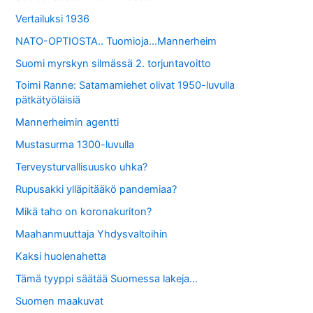
Vertailuksi 1936
NATO-OPTIOSTA.. Tuomioja…Mannerheim
Suomi myrskyn silmässä 2. torjuntavoitto
Toimi Ranne: Satamamiehet olivat 1950-luvulla
pätkätyöläisiä
Mannerheimin agentti
Mustasurma 1300-luvulla
Terveysturvallisuusko uhka?
Rupusakki ylläpitääkö pandemiaa?
Mikä taho on koronakuriton?
Maahanmuuttaja Yhdysvaltoihin
Kaksi huolenahetta
Tämä tyyppi säätää Suomessa lakeja…
Suomen maakuvat