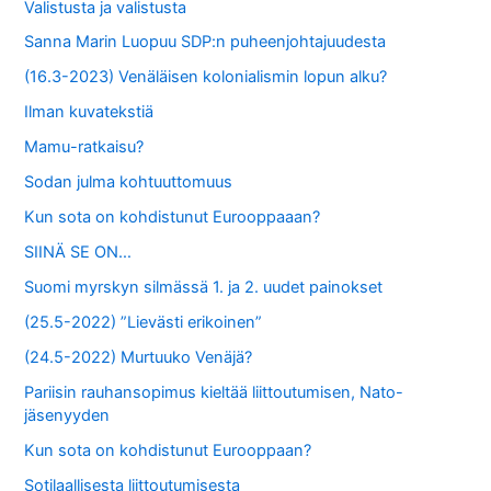
Valistusta ja valistusta
Sanna Marin Luopuu SDP:n puheenjohtajuudesta
(16.3-2023) Venäläisen kolonialismin lopun alku?
Ilman kuvatekstiä
Mamu-ratkaisu?
Sodan julma kohtuuttomuus
Kun sota on kohdistunut Eurooppaaan?
SIINÄ SE ON…
Suomi myrskyn silmässä 1. ja 2. uudet painokset
(25.5-2022) ”Lievästi erikoinen”
(24.5-2022) Murtuuko Venäjä?
Pariisin rauhansopimus kieltää liittoutumisen, Nato-
jäsenyyden
Kun sota on kohdistunut Eurooppaan?
Sotilaallisesta liittoutumisesta