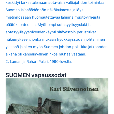
keskittyi tarkastelemaan sota-ajan valtiojohdon toimintaa
Suomen lainsäädännön näkökulmasta ja löysi
mietinnössään huomautettavaa lähinnä muotovirheistä
päätöksenteossa. Myöhempi sotasyyllisyyslaki ja
sotasyyllisyysoikeudenkäynti sitävastoin perustuivat
näkemykseen, jonka mukaan hyökkäyssodan johtaminen
yleensä ja siten myös Suomen johdon politiikka jatkosodan
aikana oli kansainvälinen rikos rauhaa vastaan.
2. Laman ja Rahan Pelurit 1990-luvulla.
SUOMEN vapaussodat