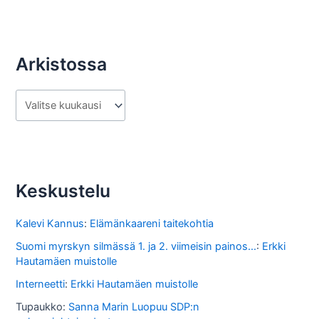
Arkistossa
A
r
k
i
s
Keskustelu
t
o
Kalevi Kannus
:
Elämänkaareni taitekohtia
s
Suomi myrskyn silmässä 1. ja 2. viimeisin painos...
:
Erkki
Hautamäen muistolle
s
Interneetti
:
Erkki Hautamäen muistolle
a
Tupaukko
:
Sanna Marin Luopuu SDP:n