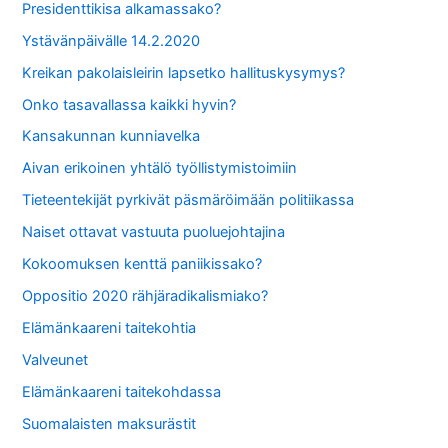
Presidenttikisa alkamassako?
Ystävänpäivälle 14.2.2020
Kreikan pakolaisleirin lapsetko hallituskysymys?
Onko tasavallassa kaikki hyvin?
Kansakunnan kunniavelka
Aivan erikoinen yhtälö työllistymistoimiin
Tieteentekijät pyrkivät päsmäröimään politiikassa
Naiset ottavat vastuuta puoluejohtajina
Kokoomuksen kenttä paniikissako?
Oppositio 2020 rähjäradikalismiako?
Elämänkaareni taitekohtia
Valveunet
Elämänkaareni taitekohdassa
Suomalaisten maksurästit