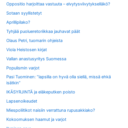
Oppositio harjoittaa vastuuta – elvytysviivytykselläkö?
Sotaan syyllistetyt
Aprillipilako?
Tyhjää puolueretoriikkaa jauhavat päät
Olaus Petri, tuomarin ohjeista
Viola Heistosen kirjat
Vallan anastusyritys Suomessa
Populismin varjot
Pasi Tuominen: ”lapsilla on hyvä olla siellä, missä ehkä
isätkin”
IKÄSYRJINTÄ ja eläkeputken poisto
Lapsenoikeudet
Miespoliitikot naisiin verrattuna rupusakkiako?
Kokoomuksen haamut ja varjot