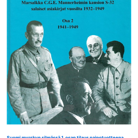
Suomi myrskyn silmässä 1. osan tilaus painotuotteena