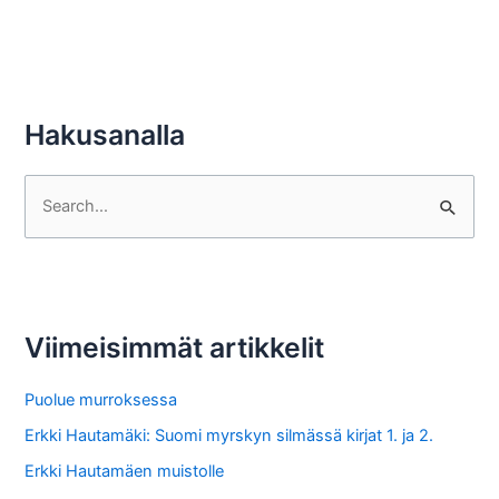
Hakusanalla
S
e
a
r
c
Viimeisimmät artikkelit
h
f
Puolue murroksessa
o
Erkki Hautamäki: Suomi myrskyn silmässä kirjat 1. ja 2.
r
Erkki Hautamäen muistolle
: