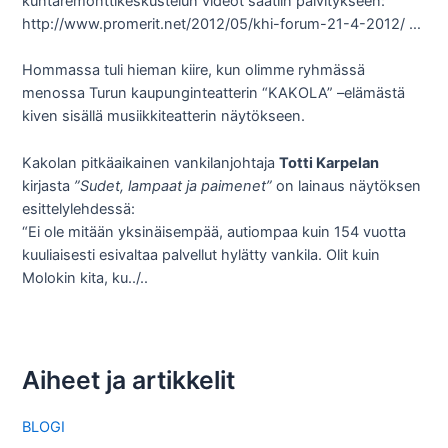
kuntaremonttikeskustelun videot saatiin päivitykseen:
http://www.promerit.net/2012/05/khi-forum-21-4-2012/ …
Hommassa tuli hieman kiire, kun olimme ryhmässä
menossa Turun kaupunginteatterin “KAKOLA” –elämästä
kiven sisällä musiikkiteatterin näytökseen.
Kakolan pitkäaikainen vankilanjohtaja
Totti Karpelan
kirjasta
”Sudet, lampaat ja paimenet”
on lainaus näytöksen
esittelylehdessä:
“Ei ole mitään yksinäisempää, autiompaa kuin 154 vuotta
kuuliaisesti esivaltaa palvellut hylätty vankila. Olit kuin
Molokin kita, ku../..
Aiheet ja artikkelit
BLOGI