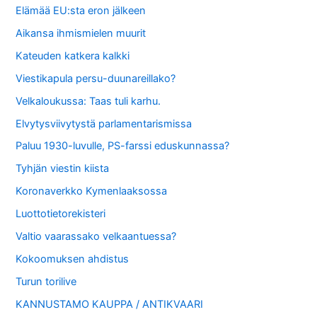
Elämää EU:sta eron jälkeen
Aikansa ihmismielen muurit
Kateuden katkera kalkki
Viestikapula persu-duunareillako?
Velkaloukussa: Taas tuli karhu.
Elvytysviivytystä parlamentarismissa
Paluu 1930-luvulle, PS-farssi eduskunnassa?
Tyhjän viestin kiista
Koronaverkko Kymenlaaksossa
Luottotietorekisteri
Valtio vaarassako velkaantuessa?
Kokoomuksen ahdistus
Turun torilive
KANNUSTAMO KAUPPA / ANTIKVAARI