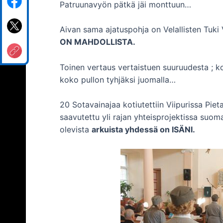
Patruunavyön pätkä jäi monttuun…
Aivan sama ajatuspohja on Velallisten Tuk
ON MAHDOLLISTA.
Toinen vertaus vertaistuen suuruudesta ; kor
koko pullon tyhjäksi juomalla…
20 Sotavainajaa kotiutettiin Viipurissa Piet
saavutettu yli rajan yhteisprojektissa suomal
olevista
arkuista yhdessä on ISÄNI.