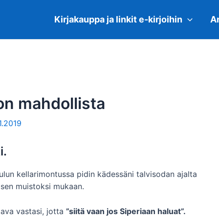
Kirjakauppa ja linkit e-kirjoihin
Ar
on mahdollista
11.2019
i.
lun kellarimontussa pidin kädessäni talvisodan ajalta
n sen muistoksi mukaan.
lava vastasi, jotta
”siitä vaan jos Siperiaan haluat”.