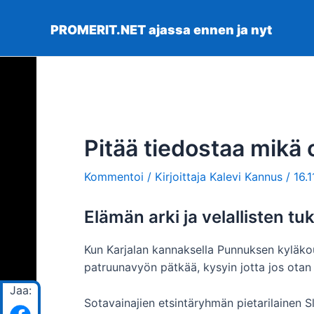
Siirry
sisältöön
PROMERIT.NET ajassa ennen ja nyt
Pitää tiedostaa mikä 
Kommentoi
/ Kirjoittaja
Kalevi Kannus
/
16.
Elämän arki ja velallisten tuk
Kun Karjalan kannaksella Punnuksen kyläkou
patruunavyön pätkää, kysyin jotta jos ota
Jaa:
Sotavainajien etsintäryhmän pietarilainen S