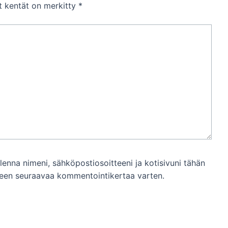
et kentät on merkitty
*
llenna nimeni, sähköpostiosoitteeni ja kotisivuni tähän
een seuraavaa kommentointikertaa varten.