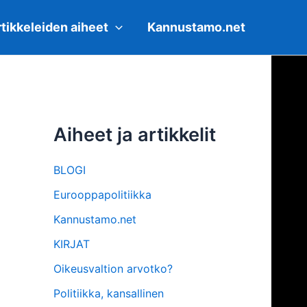
tikkeleiden aiheet
Kannustamo.net
Aiheet ja artikkelit
BLOGI
Eurooppapolitiikka
Kannustamo.net
KIRJAT
Oikeusvaltion arvotko?
Politiikka, kansallinen