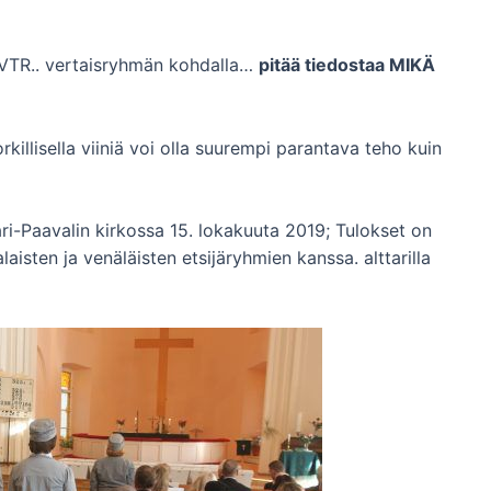
i VTR.. vertaisryhmän kohdalla…
pitää tiedostaa MIKÄ
killisella viiniä voi olla suurempi parantava teho kuin
ari-Paavalin kirkossa 15. lokakuuta 2019; Tulokset on
aisten ja venäläisten etsijäryhmien kanssa. alttarilla