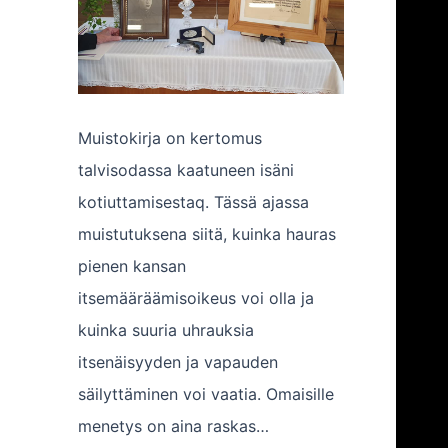
Muistokirja on kertomus
talvisodassa kaatuneen isäni
kotiuttamisestaq. Tässä ajassa
muistutuksena siitä, kuinka hauras
pienen kansan
itsemääräämisoikeus voi olla ja
kuinka suuria uhrauksia
itsenäisyyden ja vapauden
säilyttäminen voi vaatia. Omaisille
menetys on aina raskas…