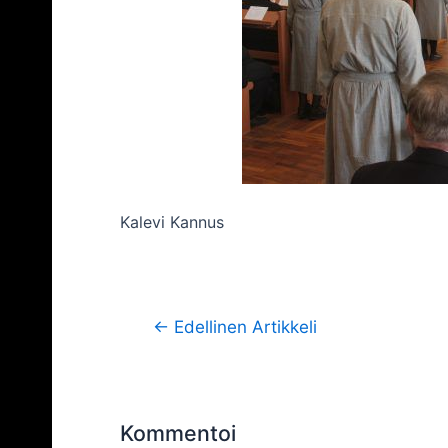
Kalevi Kannus
Artikkelien
←
Edellinen Artikkeli
selaus
Kommentoi