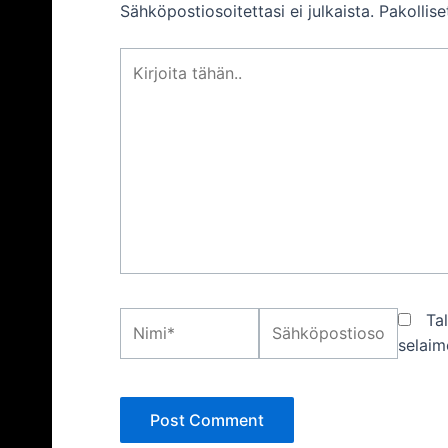
Sähköpostiosoitettasi ei julkaista.
Pakollis
Kirjoita
tähän..
Nimi*
Sähköpostiosoite*
Ta
selaim