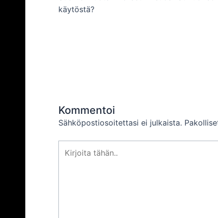
käytöstä?
Kommentoi
Sähköpostiosoitettasi ei julkaista.
Pakollis
Kirjoita
tähän..