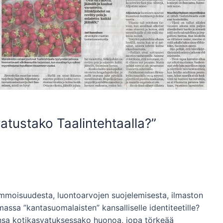
vatustako Taalintehtaalla?”
oisuudesta, luontoarvojen suojelemisesta, ilmaston
ssa ”kantasuomalaisten” kansalliselle identiteetille?
onsa kotikasvatuksessako huonoa, jopa törkeää