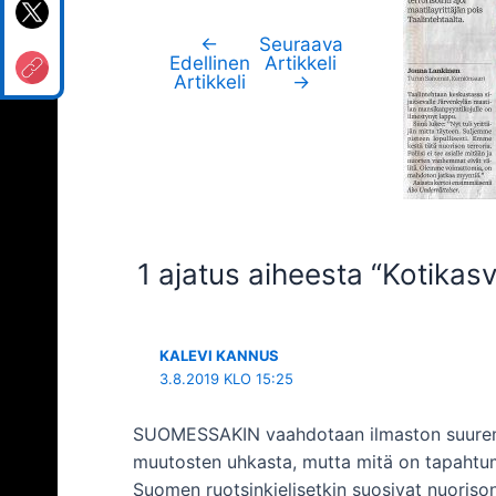
←
Seuraava
Artikkelien
Edellinen
Artikkeli
selaus
Artikkeli
→
1 ajatus aiheesta “Kotikas
KALEVI KANNUS
3.8.2019 KLO 15:25
SUOMESSAKIN vaahdotaan ilmaston suuremm
muutosten uhkasta, mutta mitä on tapahtuma
Suomen ruotsinkielisetkin suosivat nuoris