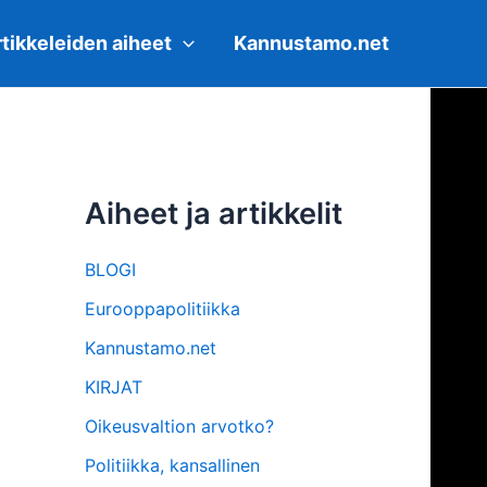
tikkeleiden aiheet
Kannustamo.net
Aiheet ja artikkelit
BLOGI
Eurooppapolitiikka
Kannustamo.net
KIRJAT
Oikeusvaltion arvotko?
Politiikka, kansallinen