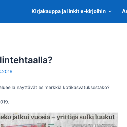
Kirjakauppa ja linkit e-kirjoihin
Ar
intehtaalla?
8.2019
alueella näyttävät esimerkkiä kotikasvatuksestako?
2019.