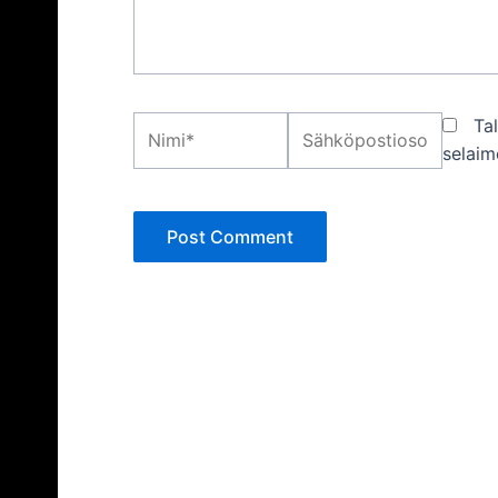
Nimi*
Sähköpostiosoite*
Ta
selaim