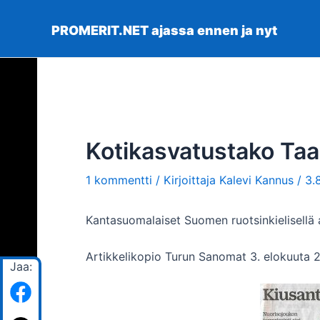
Siirry
sisältöön
PROMERIT.NET ajassa ennen ja nyt
Kotikasvatustako Taal
1 kommentti
/ Kirjoittaja
Kalevi Kannus
/
3.
Kantasuomalaiset Suomen ruotsinkielisellä 
Artikkelikopio Turun Sanomat 3. elokuuta 
Jaa: