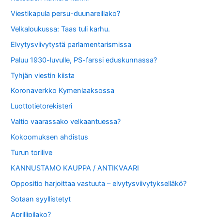
Viestikapula persu-duunareillako?
Velkaloukussa: Taas tuli karhu.
Elvytysviivytystä parlamentarismissa
Paluu 1930-luvulle, PS-farssi eduskunnassa?
Tyhjän viestin kiista
Koronaverkko Kymenlaaksossa
Luottotietorekisteri
Valtio vaarassako velkaantuessa?
Kokoomuksen ahdistus
Turun torilive
KANNUSTAMO KAUPPA / ANTIKVAARI
Oppositio harjoittaa vastuuta – elvytysviivytykselläkö?
Sotaan syyllistetyt
Aprillipilako?