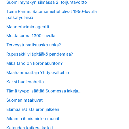
Suomi myrskyn silmässä 2. torjuntavoitto
Toimi Ranne: Satamamiehet olivat 1950-luvulla
pätkätyöläisiä
Mannerheimin agentti
Mustasurma 1300-luvulla
Terveysturvallisuusko uhka?
Rupusakki ylläpitääkö pandemiaa?
Mikä taho on koronakuriton?
Maahanmuuttaja Yhdysvaltoihin
Kaksi huolenahetta
Tämä tyyppi säätää Suomessa lakeja…
Suomen maakuvat
Elämää EU:sta eron jälkeen
Aikansa ihmismielen muurit
Kateuden katkera kalkki