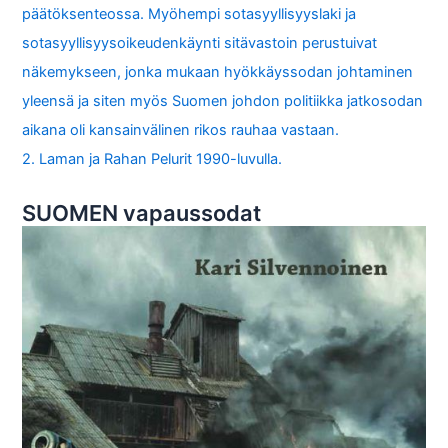
päätöksenteossa. Myöhempi sotasyyllisyyslaki ja
sotasyyllisyysoikeudenkäynti sitävastoin perustuivat
näkemykseen, jonka mukaan hyökkäyssodan johtaminen
yleensä ja siten myös Suomen johdon politiikka jatkosodan
aikana oli kansainvälinen rikos rauhaa vastaan.
2. Laman ja Rahan Pelurit 1990-luvulla.
SUOMEN vapaussodat