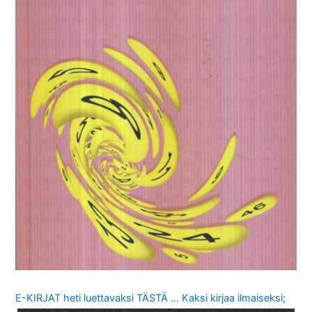
E-KIRJAT heti luettavaksi TÄSTÄ … Kaksi kirjaa ilmaiseksi;