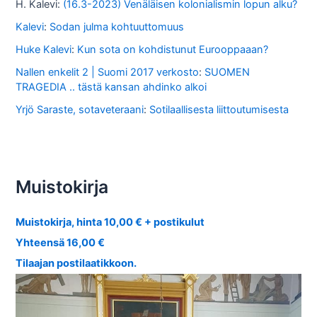
H. Kalevi
:
(16.3-2023) Venäläisen kolonialismin lopun alku?
Kalevi
:
Sodan julma kohtuuttomuus
Huke Kalevi
:
Kun sota on kohdistunut Eurooppaaan?
Nallen enkelit 2 | Suomi 2017 verkosto
:
SUOMEN
TRAGEDIA .. tästä kansan ahdinko alkoi
Yrjö Saraste, sotaveteraani
:
Sotilaallisesta liittoutumisesta
Muistokirja
Muistokirja, hinta 10,00 € + postikulut
Yhteensä 16,00 €
Tilaajan postilaatikkoon.