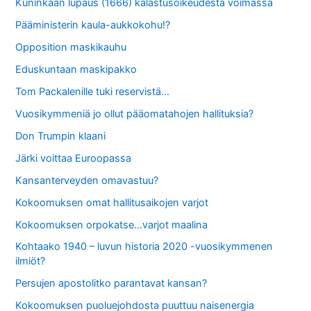
Kuninkaan lupaus (1666) kalastusoikeudesta voimassa
Pääministerin kaula-aukkokohu!?
Opposition maskikauhu
Eduskuntaan maskipakko
Tom Packalenille tuki reservistä…
Vuosikymmeniä jo ollut pääomatahojen hallituksia?
Don Trumpin klaani
Järki voittaa Euroopassa
Kansanterveyden omavastuu?
Kokoomuksen omat hallitusaikojen varjot
Kokoomuksen orpokatse…varjot maalina
Kohtaako 1940 – luvun historia 2020 -vuosikymmenen
ilmiöt?
Persujen apostolitko parantavat kansan?
Kokoomuksen puoluejohdosta puuttuu naisenergia