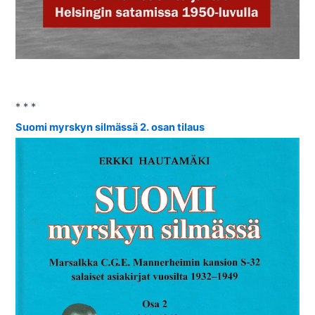
* * *
Suomi myrskyn silmässä 2. osan tilaus