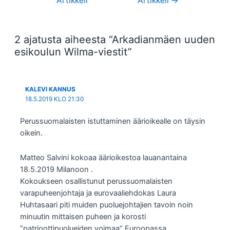
Artikkeli
Artikkeli
→
selaus
2 ajatusta aiheesta “Arkadianmäen uuden
esikoulun Wilma-viestit”
KALEVI KANNUS
18.5.2019 KLO 21:30
Perussuomalaisten istuttaminen äärioikealle on täysin
oikein.
Matteo Salvini kokoaa äärioikestoa lauanantaina
18.5.2019 Milanoon .
Kokoukseen osallistunut perussuomalaisten
varapuheenjohtaja ja eurovaaliehdokas Laura
Huhtasaari piti muiden puoluejohtajien tavoin noin
minuutin mittaisen puheen ja korosti
”patrioottipuolueiden voimaa” Euroopassa.