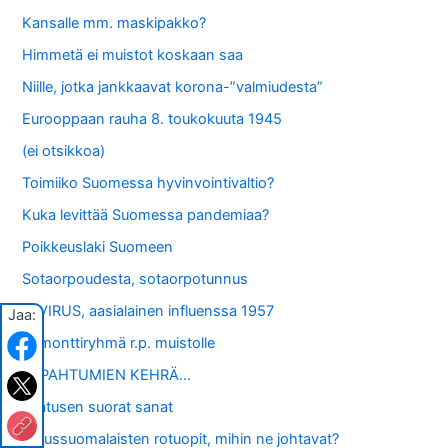
Kansalle mm. maskipakko?
Himmetä ei muistot koskaan saa
Niille, jotka jankkaavat korona-”valmiudesta”
Eurooppaan rauha 8. toukokuuta 1945
(ei otsikkoa)
Toimiiko Suomessa hyvinvointivaltio?
Kuka levittää Suomessa pandemiaa?
Poikkeuslaki Suomeen
Sotaorpoudesta, sotaorpotunnus
A-VIRUS, aasialainen influenssa 1957
Jaa:
Remonttiryhmä r.p. muistolle
TAPAHTUMIEN KEHRÄ…
Laatusen suorat sanat
Perussuomalaisten rotuopit, mihin ne johtavat?