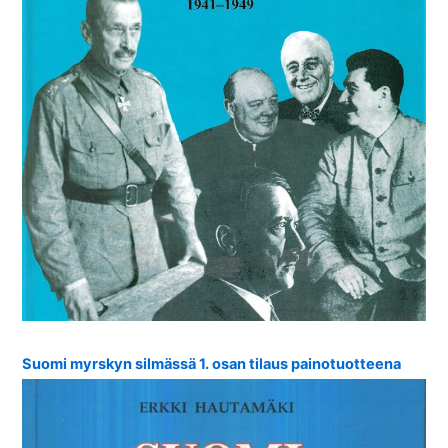
Suomi myrskyn silmässä 1. osan tilaus painotuotteena