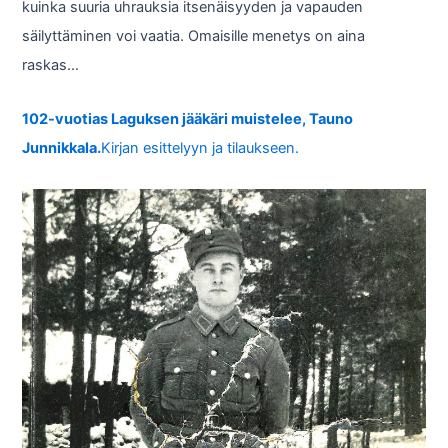
kuinka suuria uhrauksia itsenäisyyden ja vapauden
säilyttäminen voi vaatia. Omaisille menetys on aina
raskas…
102-vuotias Laguksen jääkäri muistelee, Tauno
Junnikkala.
Kirjan esittelyyn ja tilaukseen.