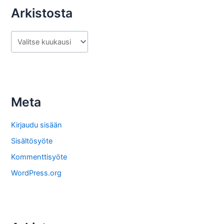
Arkistosta
A
r
k
i
s
Meta
t
o
Kirjaudu sisään
s
Sisältösyöte
t
Kommenttisyöte
a
WordPress.org