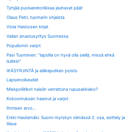
Tyhjää puolueretoriikkaa jauhavat päät
Olaus Petri, tuomarin ohjeista
Viola Heistosen kirjat
Vallan anastusyritys Suomessa
Populismin varjot
Pasi Tuominen: ”lapsilla on hyvä olla siellä, missä ehkä
isätkin”
IKÄSYRJINTÄ ja eläkeputken poisto
Lapsenoikeudet
Miespoliitikot naisiin verrattuna rupusakkiako?
Kokoomuksen haamut ja varjot
Ihmisen arvo…
Erkki Hautamäki: Suomi myrskyn silmässä 2. osa, esittely ja
tilaus