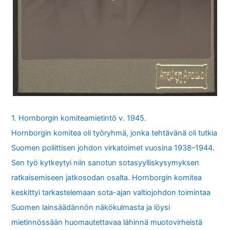
1. Hornborgin komiteamietintö v. 1945.
Hornborgin komitea oli työryhmä, jonka tehtävänä oli tutkia
Suomen poliittisen johdon virkatoimet vuosina 1938–1944.
Sen työ kytkeytyi niin sanotun sotasyylliskysymyksen
ratkaisemiseen jatkosodan osalta. Hornborgin komitea
keskittyi tarkastelemaan sota-ajan valtiojohdon toimintaa
Suomen lainsäädännön näkökulmasta ja löysi
mietinnössään huomautettavaa lähinnä muotovirheistä