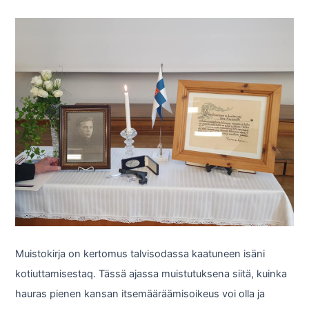
Muistokirja on kertomus talvisodassa kaatuneen isäni
kotiuttamisestaq. Tässä ajassa muistutuksena siitä, kuinka
hauras pienen kansan itsemääräämisoikeus voi olla ja