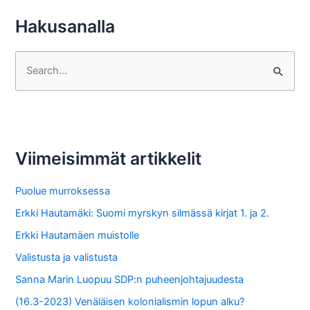
Hakusanalla
S
e
a
r
c
Viimeisimmät artikkelit
h
f
Puolue murroksessa
o
Erkki Hautamäki: Suomi myrskyn silmässä kirjat 1. ja 2.
r
Erkki Hautamäen muistolle
:
Valistusta ja valistusta
Sanna Marin Luopuu SDP:n puheenjohtajuudesta
(16.3-2023) Venäläisen kolonialismin lopun alku?