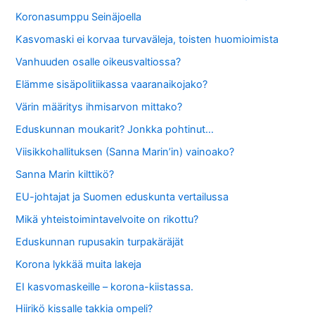
Koronasumppu Seinäjoella
Kasvomaski ei korvaa turvaväleja, toisten huomioimista
Vanhuuden osalle oikeusvaltiossa?
Elämme sisäpolitiikassa vaaranaikojako?
Värin määritys ihmisarvon mittako?
Eduskunnan moukarit? Jonkka pohtinut…
Viisikkohallituksen (Sanna Marin’in) vainoako?
Sanna Marin kilttikö?
EU-johtajat ja Suomen eduskunta vertailussa
Mikä yhteistoimintavelvoite on rikottu?
Eduskunnan rupusakin turpakäräjät
Korona lykkää muita lakeja
EI kasvomaskeille – korona-kiistassa.
Hiirikö kissalle takkia ompeli?