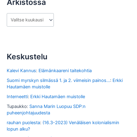
Arkistossa
A
r
k
i
s
Keskustelu
t
o
Kalevi Kannus
:
Elämänkaareni taitekohtia
s
Suomi myrskyn silmässä 1. ja 2. viimeisin painos...
:
Erkki
Hautamäen muistolle
s
Interneetti
:
Erkki Hautamäen muistolle
a
Tupaukko
:
Sanna Marin Luopuu SDP:n
puheenjohtajuudesta
rauhan puolesta
:
(16.3-2023) Venäläisen kolonialismin
lopun alku?