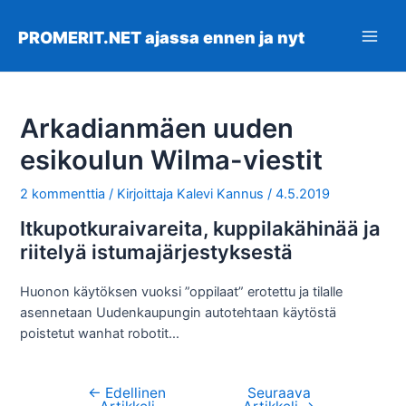
Siirry
sisältöön
PROMERIT.NET ajassa ennen ja nyt
Main
Men
Arkadianmäen uuden
esikoulun Wilma-viestit
2 kommenttia
/ Kirjoittaja
Kalevi Kannus
/
4.5.2019
Itkupotkuraivareita, kuppilakähinää ja
riitelyä istumajärjestyksestä
Huonon käytöksen vuoksi ”oppilaat” erotettu ja tilalle
asennetaan Uudenkaupungin autotehtaan käytöstä
poistetut wanhat robotit…
←
Edellinen
Seuraava
Artikkelien