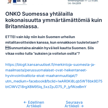
ONKO Suomessa yhtälailla
kokonaisuutta ymmärtämättömiä kuin
Britanniassa.
ETTEI vain käy niin kuin Suomen urheilun
mitalitavoitteiden kanssa, kun ennakkoon tuuletetaan?
Sunnuntaina ainakin hyvä keli kautta Suomen. Siis
vikaa voiko tulla ”suksien ja voitelun osilta”?
https://blogit.kansanuutiset.fi/merkintoja-suomesta-ja-
maailmasta/perussuomalaiset-ovat-heikentaneet-
hyvinvointivaltiota-eivat-maahanmuuttajat/?
utm_medium=facebook&fbclid=IwAR0Ki8Lqb5WT6bk9D75
btClWVZ18rgX8M95iq_5xzZpJD75_P_jyfWzeBmY
←
Edellinen
Seuraava
Artikkelien
Artikkeli
Artikkeli
→