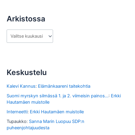
Arkistossa
A
r
k
i
s
Keskustelu
t
o
Kalevi Kannus
:
Elämänkaareni taitekohtia
s
Suomi myrskyn silmässä 1. ja 2. viimeisin painos...
:
Erkki
Hautamäen muistolle
s
Interneetti
:
Erkki Hautamäen muistolle
a
Tupaukko
:
Sanna Marin Luopuu SDP:n
puheenjohtajuudesta