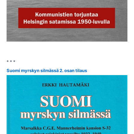
* * *
Suomi myrskyn silmässä 2. osan tilaus