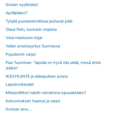
Sotaan syyllistetyt
Aprillipilako?
Tyhjää puolueretoriikkaa jauhavat päät
Olaus Petri, tuomarin ohjeista
Viola Heistosen kirjat
Vallan anastusyritys Suomessa
Populismin varjot
Pasi Tuominen: ”lapsilla on hyvä olla siellä, missä ehkä
isätkin”
IKÄSYRJINTÄ ja eläkeputken poisto
Lapsenoikeudet
Miespoliitikot naisiin verrattuna rupusakkiako?
Kokoomuksen haamut ja varjot
Ihmisen arvo…