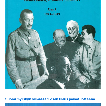
Suomi myrskyn silmässä 1. osan tilaus painotuotteena