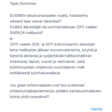
Tapio Nurminen.
SUOMEN eduskuntavaalien osalta, halutaanko
oikeasti taas samat rakenteet?
Eivätkö äänestäjät ole unohtaneetkaan 2011 vaalien
SIXPACK-hallitusta?
ja
2015 vaalien SOS- ja SOT-kokoonpanot; edustaen
lama-hallitusten jälkeen konservatiivisinta, köyhiä ja
kärsiviä alistavaa ja syrjäyttävää hallitusohjelman
toteutusta; lapset, nuoret ja vanhukset, sekä
työttömyyteen ohjelmoitu suomalainen malli
brittiläisestä työnhakumallista.
Jos great-britannialaiset ovat itse sotkeneet
yhteiskuntajärjestelmänsä, pitääkö kantasuomalaisten
toimia yhtä tumpelosti?
Vastaa