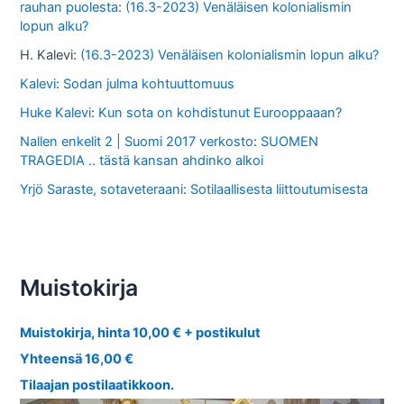
rauhan puolesta
:
(16.3-2023) Venäläisen kolonialismin
lopun alku?
H. Kalevi
:
(16.3-2023) Venäläisen kolonialismin lopun alku?
Kalevi
:
Sodan julma kohtuuttomuus
Huke Kalevi
:
Kun sota on kohdistunut Eurooppaaan?
Nallen enkelit 2 | Suomi 2017 verkosto
:
SUOMEN
TRAGEDIA .. tästä kansan ahdinko alkoi
Yrjö Saraste, sotaveteraani
:
Sotilaallisesta liittoutumisesta
Muistokirja
Muistokirja, hinta 10,00 € + postikulut
Yhteensä 16,00 €
Tilaajan postilaatikkoon.