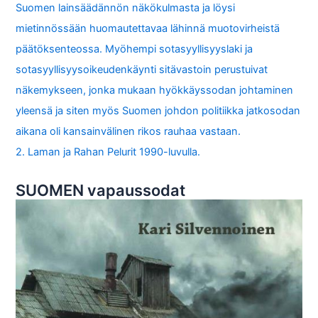
Suomen lainsäädännön näkökulmasta ja löysi
mietinnössään huomautettavaa lähinnä muotovirheistä
päätöksenteossa. Myöhempi sotasyyllisyyslaki ja
sotasyyllisyysoikeudenkäynti sitävastoin perustuivat
näkemykseen, jonka mukaan hyökkäyssodan johtaminen
yleensä ja siten myös Suomen johdon politiikka jatkosodan
aikana oli kansainvälinen rikos rauhaa vastaan.
2. Laman ja Rahan Pelurit 1990-luvulla.
SUOMEN vapaussodat