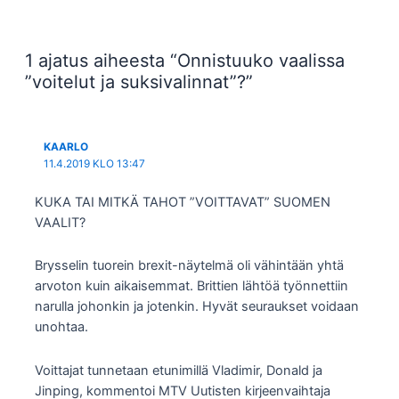
selaus
1 ajatus aiheesta “Onnistuuko vaalissa
”voitelut ja suksivalinnat”?”
KAARLO
11.4.2019 KLO 13:47
KUKA TAI MITKÄ TAHOT ”VOITTAVAT” SUOMEN
VAALIT?
Brysselin tuorein brexit-näytelmä oli vähintään yhtä
arvoton kuin aikaisemmat. Brittien lähtöä työnnettiin
narulla johonkin ja jotenkin. Hyvät seuraukset voidaan
unohtaa.
Voittajat tunnetaan etunimillä Vladimir, Donald ja
Jinping, kommentoi MTV Uutisten kirjeenvaihtaja