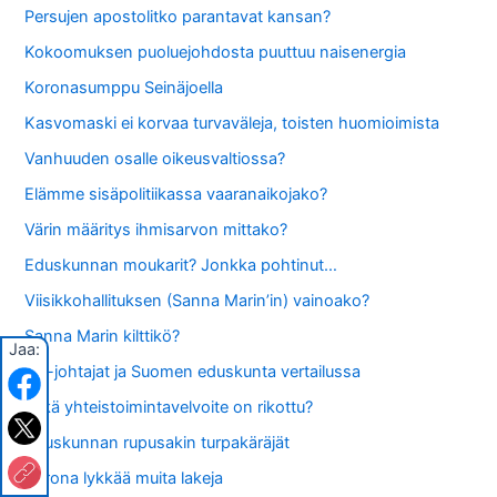
Persujen apostolitko parantavat kansan?
Kokoomuksen puoluejohdosta puuttuu naisenergia
Koronasumppu Seinäjoella
Kasvomaski ei korvaa turvaväleja, toisten huomioimista
Vanhuuden osalle oikeusvaltiossa?
Elämme sisäpolitiikassa vaaranaikojako?
Värin määritys ihmisarvon mittako?
Eduskunnan moukarit? Jonkka pohtinut…
Viisikkohallituksen (Sanna Marin’in) vainoako?
Sanna Marin kilttikö?
Jaa:
EU-johtajat ja Suomen eduskunta vertailussa
Mikä yhteistoimintavelvoite on rikottu?
Eduskunnan rupusakin turpakäräjät
Korona lykkää muita lakeja