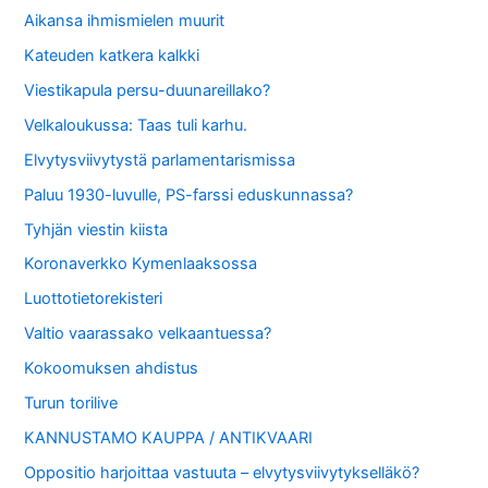
Aikansa ihmismielen muurit
Kateuden katkera kalkki
Viestikapula persu-duunareillako?
Velkaloukussa: Taas tuli karhu.
Elvytysviivytystä parlamentarismissa
Paluu 1930-luvulle, PS-farssi eduskunnassa?
Tyhjän viestin kiista
Koronaverkko Kymenlaaksossa
Luottotietorekisteri
Valtio vaarassako velkaantuessa?
Kokoomuksen ahdistus
Turun torilive
KANNUSTAMO KAUPPA / ANTIKVAARI
Oppositio harjoittaa vastuuta – elvytysviivytykselläkö?