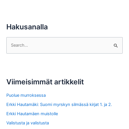
Hakusanalla
S
e
a
r
c
Viimeisimmät artikkelit
h
f
Puolue murroksessa
o
Erkki Hautamäki: Suomi myrskyn silmässä kirjat 1. ja 2.
r
Erkki Hautamäen muistolle
:
Valistusta ja valistusta