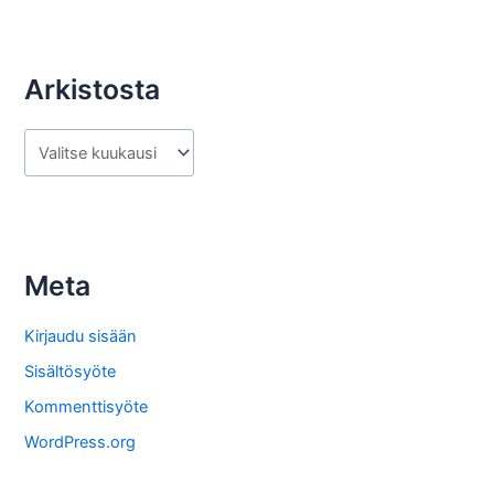
Arkistosta
A
r
k
i
s
Meta
t
o
Kirjaudu sisään
s
Sisältösyöte
t
Kommenttisyöte
a
WordPress.org