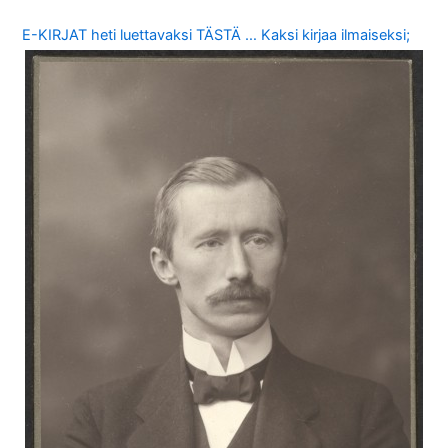
E-KIRJAT heti luettavaksi TÄSTÄ … Kaksi kirjaa ilmaiseksi;