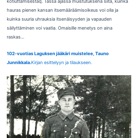
kotiuttamisestaq. Tässä ajassa muistutuksena siitä, kuinka
hauras pienen kansan itsemääräämisoikeus voi olla ja
kuinka suuria uhrauksia itsenäisyyden ja vapauden
säilyttäminen voi vaatia. Omaisille menetys on aina
raskas…
102-vuotias Laguksen jääkäri muistelee, Tauno
Junnikkala.
Kirjan esittelyyn ja tilaukseen.