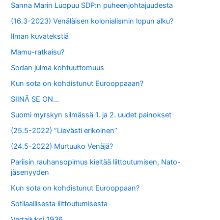
Sanna Marin Luopuu SDP:n puheenjohtajuudesta
(16.3-2023) Venäläisen kolonialismin lopun alku?
Ilman kuvatekstiä
Mamu-ratkaisu?
Sodan julma kohtuuttomuus
Kun sota on kohdistunut Eurooppaaan?
SIINÄ SE ON…
Suomi myrskyn silmässä 1. ja 2. uudet painokset
(25.5-2022) ”Lievästi erikoinen”
(24.5-2022) Murtuuko Venäjä?
Pariisin rauhansopimus kieltää liittoutumisen, Nato-
jäsenyyden
Kun sota on kohdistunut Eurooppaan?
Sotilaallisesta liittoutumisesta
Vertailuksi 1936