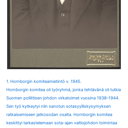
1. Hornborgin komiteamietintö v. 1945.
Hornborgin komitea oli työryhmä, jonka tehtävänä oli tutkia
Suomen poliittisen johdon virkatoimet vuosina 1938–1944.
Sen työ kytkeytyi niin sanotun sotasyylliskysymyksen
ratkaisemiseen jatkosodan osalta. Hornborgin komitea
keskittyi tarkastelemaan sota-ajan valtiojohdon toimintaa