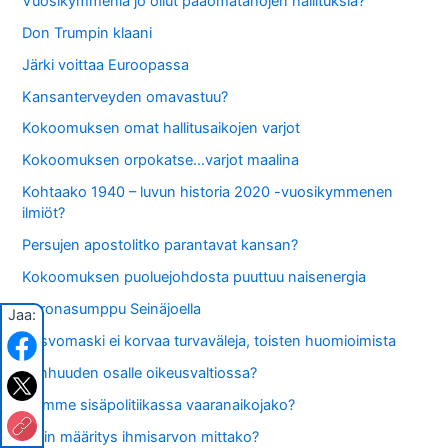
Vuosikymmeniä jo ollut pääomatahojen hallituksia?
Don Trumpin klaani
Järki voittaa Euroopassa
Kansanterveyden omavastuu?
Kokoomuksen omat hallitusaikojen varjot
Kokoomuksen orpokatse…varjot maalina
Kohtaako 1940 – luvun historia 2020 -vuosikymmenen
ilmiöt?
Persujen apostolitko parantavat kansan?
Kokoomuksen puoluejohdosta puuttuu naisenergia
Koronasumppu Seinäjoella
Jaa:
Kasvomaski ei korvaa turvaväleja, toisten huomioimista
Vanhuuden osalle oikeusvaltiossa?
Elämme sisäpolitiikassa vaaranaikojako?
Värin määritys ihmisarvon mittako?