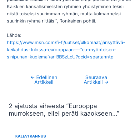
Kaikkien kansallismielisten ryhmien yhdistyminen tekisi
niistä toiseksi suurimman ryhmän, mutta kolmanneksi
suurinkin ryhmä riittäisi”, Ronkainen pohtii.
Lähde:
https://www.msn.com/fi-fi/uutiset/ulkomaat/järisyttävä-
keikahdus-tulossa-eurooppaan-–-”eu-myönteisen-
sinipunan-kuolema”/ar-BBSzLcU?ocid=spartanntp
←
Edellinen
Seuraava
Artikkelien
Artikkeli
Artikkeli
→
selaus
2 ajatusta aiheesta “Eurooppa
murrokseen, ellei peräti kaaokseen…”
KALEVI KANNUS