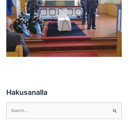
Hakusanalla
S
e
a