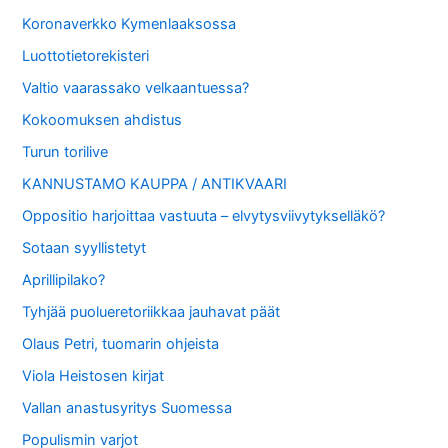
Koronaverkko Kymenlaaksossa
Luottotietorekisteri
Valtio vaarassako velkaantuessa?
Kokoomuksen ahdistus
Turun torilive
KANNUSTAMO KAUPPA / ANTIKVAARI
Oppositio harjoittaa vastuuta – elvytysviivytykselläkö?
Sotaan syyllistetyt
Aprillipilako?
Tyhjää puolueretoriikkaa jauhavat päät
Olaus Petri, tuomarin ohjeista
Viola Heistosen kirjat
Vallan anastusyritys Suomessa
Populismin varjot