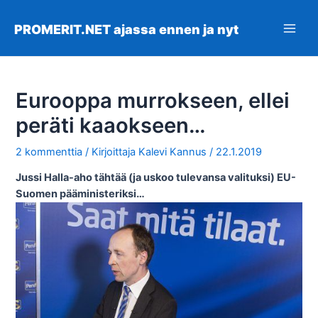
Siirry
sisältöön
PROMERIT.NET ajassa ennen ja nyt
Main
Men
Eurooppa murrokseen, ellei
peräti kaaokseen…
2 kommenttia
/ Kirjoittaja
Kalevi Kannus
/
22.1.2019
Jussi Halla-aho tähtää (ja uskoo tulevansa valituksi) EU-
Suomen pääministeriksi…