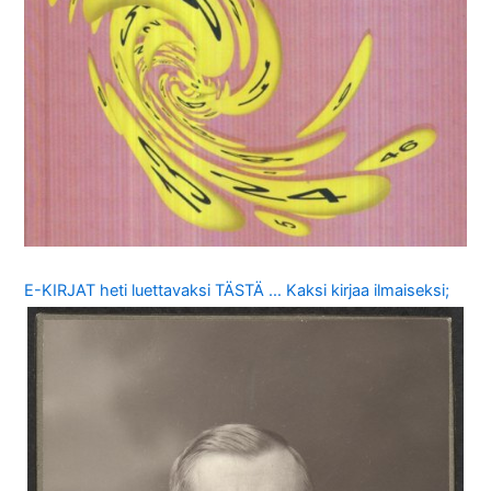
E-KIRJAT heti luettavaksi TÄSTÄ … Kaksi kirjaa ilmaiseksi;