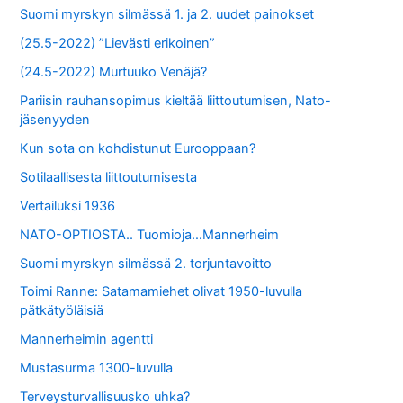
Suomi myrskyn silmässä 1. ja 2. uudet painokset
(25.5-2022) ”Lievästi erikoinen”
(24.5-2022) Murtuuko Venäjä?
Pariisin rauhansopimus kieltää liittoutumisen, Nato-
jäsenyyden
Kun sota on kohdistunut Eurooppaan?
Sotilaallisesta liittoutumisesta
Vertailuksi 1936
NATO-OPTIOSTA.. Tuomioja…Mannerheim
Suomi myrskyn silmässä 2. torjuntavoitto
Toimi Ranne: Satamamiehet olivat 1950-luvulla
pätkätyöläisiä
Mannerheimin agentti
Mustasurma 1300-luvulla
Terveysturvallisuusko uhka?