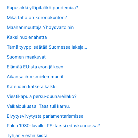
Rupusakki ylläpitääkö pandemiaa?
Mikä taho on koronakuriton?
Maahanmuuttaja Yhdysvaltoihin
Kaksi huolenahetta
Tämä tyyppi säätää Suomessa lakeja…
Suomen maakuvat
Elämää EU:sta eron jälkeen
Aikansa ihmismielen muurit
Kateuden katkera kalkki
Viestikapula persu-duunareillako?
Velkaloukussa: Taas tuli karhu.
Elvytysviivytystä parlamentarismissa
Paluu 1930-luvulle, PS-farssi eduskunnassa?
Tyhjän viestin kiista