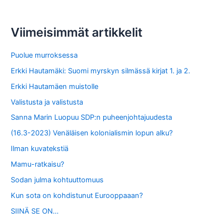
r
c
Viimeisimmät artikkelit
h
f
Puolue murroksessa
o
Erkki Hautamäki: Suomi myrskyn silmässä kirjat 1. ja 2.
r
Erkki Hautamäen muistolle
:
Valistusta ja valistusta
Sanna Marin Luopuu SDP:n puheenjohtajuudesta
(16.3-2023) Venäläisen kolonialismin lopun alku?
Ilman kuvatekstiä
Mamu-ratkaisu?
Sodan julma kohtuuttomuus
Kun sota on kohdistunut Eurooppaaan?
SIINÄ SE ON…