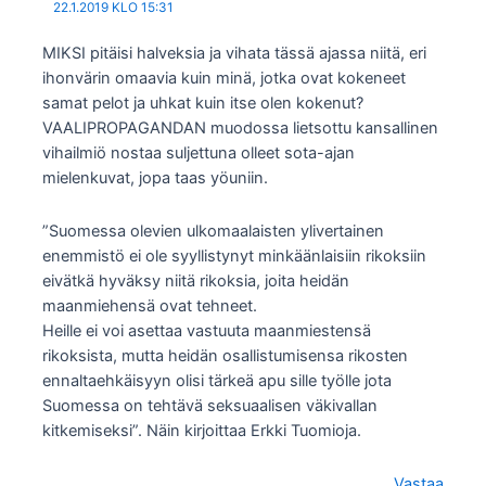
22.1.2019 KLO 15:31
MIKSI pitäisi halveksia ja vihata tässä ajassa niitä, eri
ihonvärin omaavia kuin minä, jotka ovat kokeneet
samat pelot ja uhkat kuin itse olen kokenut?
VAALIPROPAGANDAN muodossa lietsottu kansallinen
vihailmiö nostaa suljettuna olleet sota-ajan
mielenkuvat, jopa taas yöuniin.
”Suomessa olevien ulkomaalaisten ylivertainen
enemmistö ei ole syyllistynyt minkäänlaisiin rikoksiin
eivätkä hyväksy niitä rikoksia, joita heidän
maanmiehensä ovat tehneet.
Heille ei voi asettaa vastuuta maanmiestensä
rikoksista, mutta heidän osallistumisensa rikosten
ennaltaehkäisyyn olisi tärkeä apu sille työlle jota
Suomessa on tehtävä seksuaalisen väkivallan
kitkemiseksi”. Näin kirjoittaa Erkki Tuomioja.
Vastaa