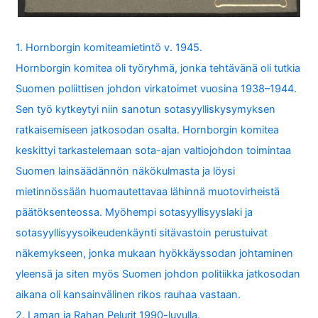
1. Hornborgin komiteamietintö v. 1945.
Hornborgin komitea oli työryhmä, jonka tehtävänä oli tutkia
Suomen poliittisen johdon virkatoimet vuosina 1938–1944.
Sen työ kytkeytyi niin sanotun sotasyylliskysymyksen
ratkaisemiseen jatkosodan osalta. Hornborgin komitea
keskittyi tarkastelemaan sota-ajan valtiojohdon toimintaa
Suomen lainsäädännön näkökulmasta ja löysi
mietinnössään huomautettavaa lähinnä muotovirheistä
päätöksenteossa. Myöhempi sotasyyllisyyslaki ja
sotasyyllisyysoikeudenkäynti sitävastoin perustuivat
näkemykseen, jonka mukaan hyökkäyssodan johtaminen
yleensä ja siten myös Suomen johdon politiikka jatkosodan
aikana oli kansainvälinen rikos rauhaa vastaan.
2. Laman ja Rahan Pelurit 1990-luvulla.