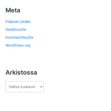
s
Meta
t
o
Kirjaudu sisään
s
Sisältösyöte
t
Kommenttisyöte
a
WordPress.org
Arkistossa
A
r
k
i