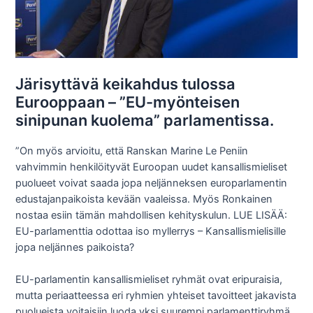
Järisyttävä keikahdus tulossa
Eurooppaan – ”EU-myönteisen
sinipunan kuolema” parlamentissa.
”On myös arvioitu, että Ranskan Marine Le Peniin
vahvimmin henkilöityvät Euroopan uudet kansallismieliset
puolueet voivat saada jopa neljänneksen europarlamentin
edustajanpaikoista kevään vaaleissa. Myös Ronkainen
nostaa esiin tämän mahdollisen kehityskulun. LUE LISÄÄ:
EU-parlamenttia odottaa iso myllerrys – Kansallismielisille
jopa neljännes paikoista?
EU-parlamentin kansallismieliset ryhmät ovat eripuraisia,
mutta periaatteessa eri ryhmien yhteiset tavoitteet jakavista
puolueista voitaisiin luoda yksi suurempi parlamenttiryhmä.