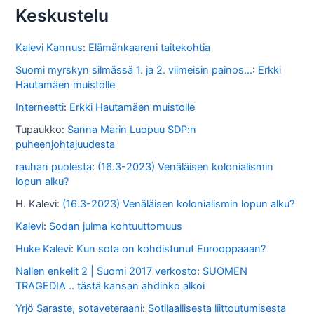
s
Keskustelu
t
o
Kalevi Kannus
:
Elämänkaareni taitekohtia
s
Suomi myrskyn silmässä 1. ja 2. viimeisin painos...
:
Erkki
Hautamäen muistolle
s
Interneetti
:
Erkki Hautamäen muistolle
a
Tupaukko
:
Sanna Marin Luopuu SDP:n
puheenjohtajuudesta
rauhan puolesta
:
(16.3-2023) Venäläisen kolonialismin
lopun alku?
H. Kalevi
:
(16.3-2023) Venäläisen kolonialismin lopun alku?
Kalevi
:
Sodan julma kohtuuttomuus
Huke Kalevi
:
Kun sota on kohdistunut Eurooppaaan?
Nallen enkelit 2 | Suomi 2017 verkosto
:
SUOMEN
TRAGEDIA .. tästä kansan ahdinko alkoi
Yrjö Saraste, sotaveteraani
:
Sotilaallisesta liittoutumisesta