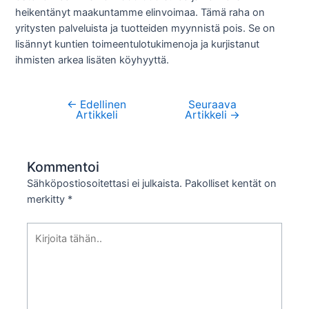
heikentänyt maakuntamme elinvoimaa. Tämä raha on
yritysten palveluista ja tuotteiden myynnistä pois. Se on
lisännyt kuntien toimeentulotukimenoja ja kurjistanut
ihmisten arkea lisäten köyhyyttä.
←
Edellinen
Seuraava
Artikkelien
Artikkeli
Artikkeli
→
selaus
Kommentoi
Sähköpostiosoitettasi ei julkaista.
Pakolliset kentät on
merkitty
*
Kirjoita
tähän..