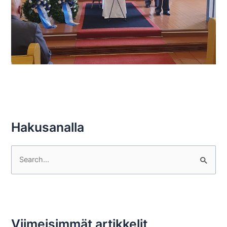
Hakusanalla
S
e
a
r
c
Viimeisimmät artikkelit
h