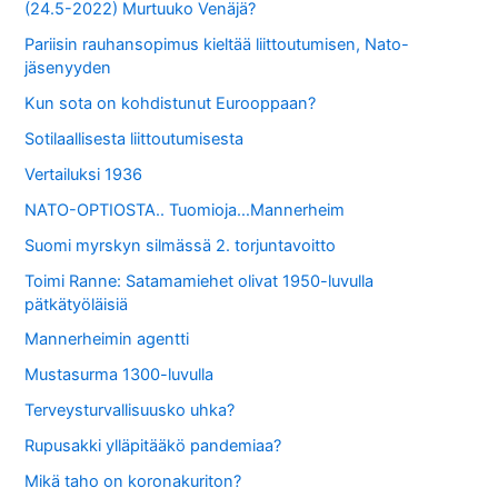
(24.5-2022) Murtuuko Venäjä?
Pariisin rauhansopimus kieltää liittoutumisen, Nato-
jäsenyyden
Kun sota on kohdistunut Eurooppaan?
Sotilaallisesta liittoutumisesta
Vertailuksi 1936
NATO-OPTIOSTA.. Tuomioja…Mannerheim
Suomi myrskyn silmässä 2. torjuntavoitto
Toimi Ranne: Satamamiehet olivat 1950-luvulla
pätkätyöläisiä
Mannerheimin agentti
Mustasurma 1300-luvulla
Terveysturvallisuusko uhka?
Rupusakki ylläpitääkö pandemiaa?
Mikä taho on koronakuriton?