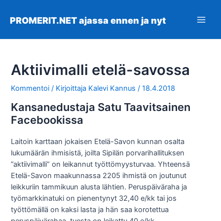
Siirry
sisältöön
PROMERIT.NET ajassa ennen ja nyt
Main
Men
Aktiivimalli etelä-savossa
Kommentoi
/ Kirjoittaja
Kalevi Kannus
/
18.4.2018
Kansanedustaja Satu Taavitsainen
Facebookissa
Laitoin karttaan jokaisen Etelä-Savon kunnan osalta
lukumäärän ihmisistä, joilta Sipilän porvarihallituksen
”aktiivimalli” on leikannut työttömyysturvaa. Yhteensä
Etelä-Savon maakunnassa 2205 ihmistä on joutunut
leikkuriin tammikuun alusta lähtien. Peruspäiväraha ja
työmarkkinatuki on pienentynyt 32,40 e/kk tai jos
työttömällä on kaksi lasta ja hän saa korotettua