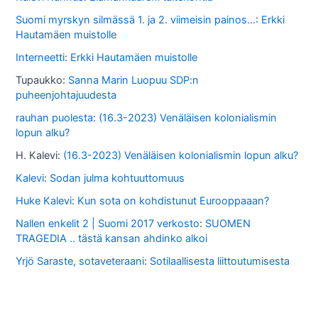
s
Suomi myrskyn silmässä 1. ja 2. viimeisin painos...
:
Erkki
Hautamäen muistolle
s
Interneetti
:
Erkki Hautamäen muistolle
a
Tupaukko
:
Sanna Marin Luopuu SDP:n
puheenjohtajuudesta
rauhan puolesta
:
(16.3-2023) Venäläisen kolonialismin
lopun alku?
H. Kalevi
:
(16.3-2023) Venäläisen kolonialismin lopun alku?
Kalevi
:
Sodan julma kohtuuttomuus
Huke Kalevi
:
Kun sota on kohdistunut Eurooppaaan?
Nallen enkelit 2 | Suomi 2017 verkosto
:
SUOMEN
TRAGEDIA .. tästä kansan ahdinko alkoi
Yrjö Saraste, sotaveteraani
:
Sotilaallisesta liittoutumisesta