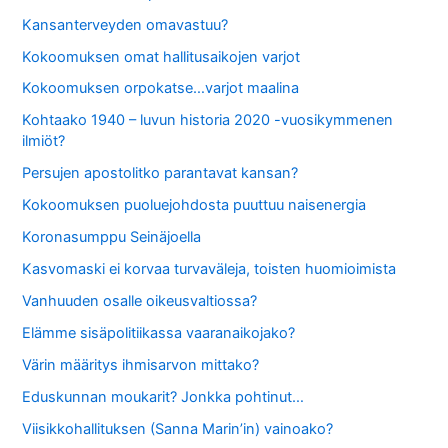
Kansanterveyden omavastuu?
Kokoomuksen omat hallitusaikojen varjot
Kokoomuksen orpokatse…varjot maalina
Kohtaako 1940 – luvun historia 2020 -vuosikymmenen
ilmiöt?
Persujen apostolitko parantavat kansan?
Kokoomuksen puoluejohdosta puuttuu naisenergia
Koronasumppu Seinäjoella
Kasvomaski ei korvaa turvaväleja, toisten huomioimista
Vanhuuden osalle oikeusvaltiossa?
Elämme sisäpolitiikassa vaaranaikojako?
Värin määritys ihmisarvon mittako?
Eduskunnan moukarit? Jonkka pohtinut…
Viisikkohallituksen (Sanna Marin’in) vainoako?