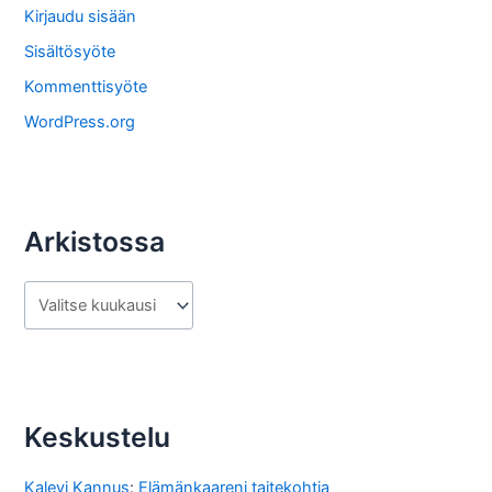
o
Kirjaudu sisään
s
Sisältösyöte
t
Kommenttisyöte
a
WordPress.org
Arkistossa
A
r
k
i
s
Keskustelu
t
o
Kalevi Kannus
:
Elämänkaareni taitekohtia