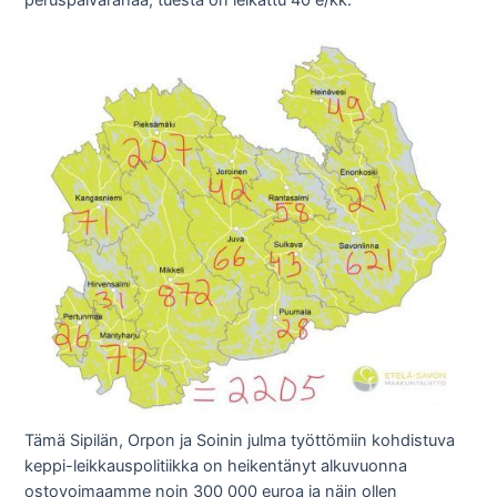
peruspäivärahaa, tuesta on leikattu 40 e/kk.
Tämä Sipilän, Orpon ja Soinin julma työttömiin kohdistuva
keppi-leikkauspolitiikka on heikentänyt alkuvuonna
ostovoimaamme noin 300 000 euroa ja näin ollen