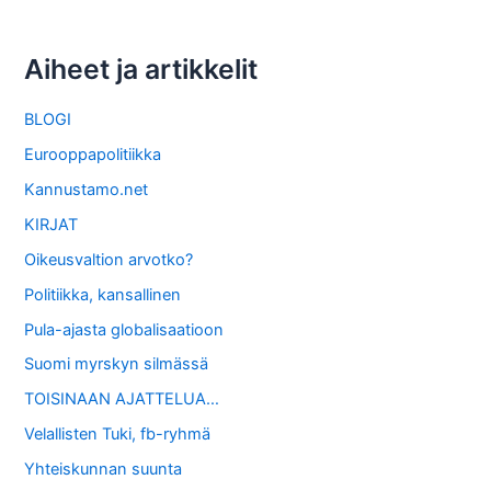
Aiheet ja artikkelit
BLOGI
Eurooppapolitiikka
Kannustamo.net
KIRJAT
Oikeusvaltion arvotko?
Politiikka, kansallinen
Pula-ajasta globalisaatioon
Suomi myrskyn silmässä
TOISINAAN AJATTELUA…
Velallisten Tuki, fb-ryhmä
Yhteiskunnan suunta