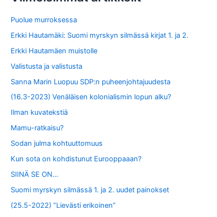
f
Puolue murroksessa
o
Erkki Hautamäki: Suomi myrskyn silmässä kirjat 1. ja 2.
r
Erkki Hautamäen muistolle
:
Valistusta ja valistusta
Sanna Marin Luopuu SDP:n puheenjohtajuudesta
(16.3-2023) Venäläisen kolonialismin lopun alku?
Ilman kuvatekstiä
Mamu-ratkaisu?
Sodan julma kohtuuttomuus
Kun sota on kohdistunut Eurooppaaan?
SIINÄ SE ON…
Suomi myrskyn silmässä 1. ja 2. uudet painokset
(25.5-2022) ”Lievästi erikoinen”