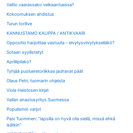
Valtio vaarassako velkaantuessa?
Kokoomuksen ahdistus
Turun torilive
KANNUSTAMO KAUPPA / ANTIKVAARI
Oppositio harjoittaa vastuuta – elvytysviivytykselläkö?
Sotaan syyllistetyt
Aprillipilako?
Tyhjää puolueretoriikkaa jauhavat päät
Olaus Petri, tuomarin ohjeista
Viola Heistosen kirjat
Vallan anastusyritys Suomessa
Populismin varjot
Pasi Tuominen: ”lapsilla on hyvä olla siellä, missä ehkä
isätkin”