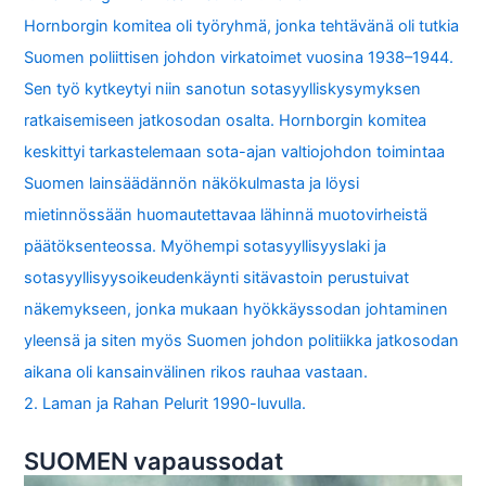
Hornborgin komitea oli työryhmä, jonka tehtävänä oli tutkia
Suomen poliittisen johdon virkatoimet vuosina 1938–1944.
Sen työ kytkeytyi niin sanotun sotasyylliskysymyksen
ratkaisemiseen jatkosodan osalta. Hornborgin komitea
keskittyi tarkastelemaan sota-ajan valtiojohdon toimintaa
Suomen lainsäädännön näkökulmasta ja löysi
mietinnössään huomautettavaa lähinnä muotovirheistä
päätöksenteossa. Myöhempi sotasyyllisyyslaki ja
sotasyyllisyysoikeudenkäynti sitävastoin perustuivat
näkemykseen, jonka mukaan hyökkäyssodan johtaminen
yleensä ja siten myös Suomen johdon politiikka jatkosodan
aikana oli kansainvälinen rikos rauhaa vastaan.
2. Laman ja Rahan Pelurit 1990-luvulla.
SUOMEN vapaussodat