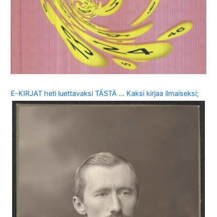
E-KIRJAT heti luettavaksi TÄSTÄ … Kaksi kirjaa ilmaiseksi;