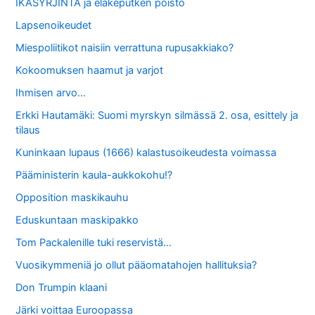
IKÄSYRJINTÄ ja eläkeputken poisto
Lapsenoikeudet
Miespoliitikot naisiin verrattuna rupusakkiako?
Kokoomuksen haamut ja varjot
Ihmisen arvo…
Erkki Hautamäki: Suomi myrskyn silmässä 2. osa, esittely ja
tilaus
Kuninkaan lupaus (1666) kalastusoikeudesta voimassa
Pääministerin kaula-aukkokohu!?
Opposition maskikauhu
Eduskuntaan maskipakko
Tom Packalenille tuki reservistä…
Vuosikymmeniä jo ollut pääomatahojen hallituksia?
Don Trumpin klaani
Järki voittaa Euroopassa