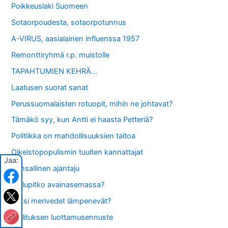
Poikkeuslaki Suomeen
Sotaorpoudesta, sotaorpotunnus
A-VIRUS, aasialainen influenssa 1957
Remonttiryhmä r.p. muistolle
TAPAHTUMIEN KEHRÄ…
Laatusen suorat sanat
Perussuomalaisten rotuopit, mihin ne johtavat?
Tämäkö syy, kun Antti ei haasta Petteriä?
Politiikka on mahdollisuuksien taitoa
Oikeistopopulismin tuulten kannattajat
Jaa:
Kansallinen ajantaju
Gallupitko avainasemassa?
Miksi merivedet lämpenevät?
Hallituksen luottamusennuste