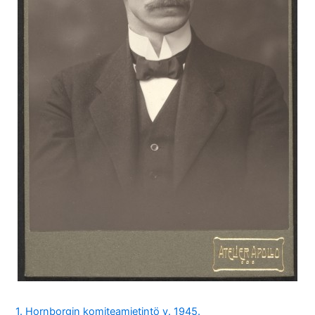
1. Hornborgin komiteamietintö v. 1945.