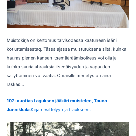
Muistokirja on kertomus talvisodassa kaatuneen isäni
kotiuttamisestaq. Tässä ajassa muistutuksena siitä, kuinka
hauras pienen kansan itsemääräämisoikeus voi olla ja
kuinka suuria uhrauksia itsenäisyyden ja vapauden
säilyttäminen voi vaatia. Omaisille menetys on aina
raskas…
102-vuotias Laguksen jääkäri muistelee, Tauno
Junnikkala.
Kirjan esittelyyn ja tilaukseen.