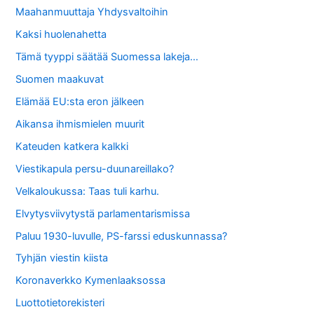
Maahanmuuttaja Yhdysvaltoihin
Kaksi huolenahetta
Tämä tyyppi säätää Suomessa lakeja…
Suomen maakuvat
Elämää EU:sta eron jälkeen
Aikansa ihmismielen muurit
Kateuden katkera kalkki
Viestikapula persu-duunareillako?
Velkaloukussa: Taas tuli karhu.
Elvytysviivytystä parlamentarismissa
Paluu 1930-luvulle, PS-farssi eduskunnassa?
Tyhjän viestin kiista
Koronaverkko Kymenlaaksossa
Luottotietorekisteri