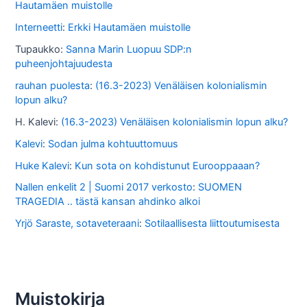
Hautamäen muistolle
s
Interneetti
:
Erkki Hautamäen muistolle
a
Tupaukko
:
Sanna Marin Luopuu SDP:n
puheenjohtajuudesta
rauhan puolesta
:
(16.3-2023) Venäläisen kolonialismin
lopun alku?
H. Kalevi
:
(16.3-2023) Venäläisen kolonialismin lopun alku?
Kalevi
:
Sodan julma kohtuuttomuus
Huke Kalevi
:
Kun sota on kohdistunut Eurooppaaan?
Nallen enkelit 2 | Suomi 2017 verkosto
:
SUOMEN
TRAGEDIA .. tästä kansan ahdinko alkoi
Yrjö Saraste, sotaveteraani
:
Sotilaallisesta liittoutumisesta
Muistokirja