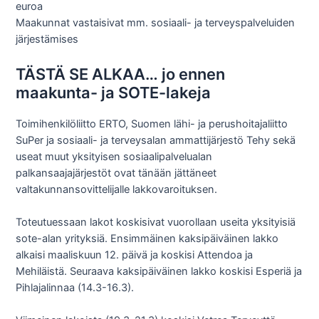
euroa
Maakunnat vastaisivat mm. sosiaali- ja terveyspalveluiden
järjestämises
TÄSTÄ SE ALKAA… jo ennen
maakunta- ja SOTE-lakeja
Toimihenkilöliitto ERTO, Suomen lähi- ja perushoitajaliitto
SuPer ja sosiaali- ja terveysalan ammattijärjestö Tehy sekä
useat muut yksityisen sosiaalipalvelualan
palkansaajajärjestöt ovat tänään jättäneet
valtakunnansovittelijalle lakkovaroituksen.
Toteutuessaan lakot koskisivat vuorollaan useita yksityisiä
sote-alan yrityksiä. Ensimmäinen kaksipäiväinen lakko
alkaisi maaliskuun 12. päivä ja koskisi Attendoa ja
Mehiläistä. Seuraava kaksipäiväinen lakko koskisi Esperiä ja
Pihlajalinnaa (14.3-16.3).