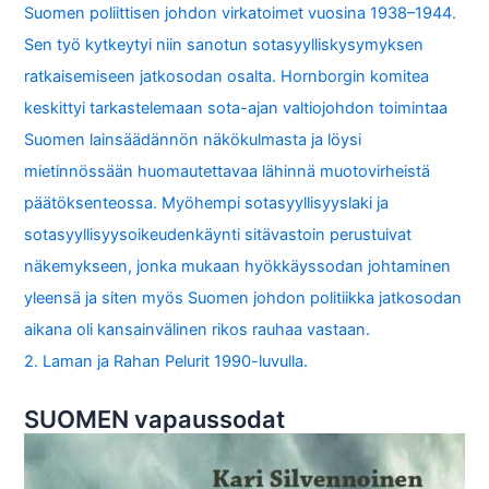
Suomen poliittisen johdon virkatoimet vuosina 1938–1944.
Sen työ kytkeytyi niin sanotun sotasyylliskysymyksen
ratkaisemiseen jatkosodan osalta. Hornborgin komitea
keskittyi tarkastelemaan sota-ajan valtiojohdon toimintaa
Suomen lainsäädännön näkökulmasta ja löysi
mietinnössään huomautettavaa lähinnä muotovirheistä
päätöksenteossa. Myöhempi sotasyyllisyyslaki ja
sotasyyllisyysoikeudenkäynti sitävastoin perustuivat
näkemykseen, jonka mukaan hyökkäyssodan johtaminen
yleensä ja siten myös Suomen johdon politiikka jatkosodan
aikana oli kansainvälinen rikos rauhaa vastaan.
2. Laman ja Rahan Pelurit 1990-luvulla.
SUOMEN vapaussodat