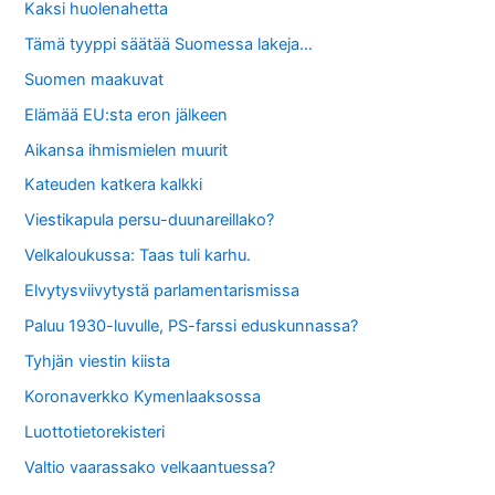
Kaksi huolenahetta
Tämä tyyppi säätää Suomessa lakeja…
Suomen maakuvat
Elämää EU:sta eron jälkeen
Aikansa ihmismielen muurit
Kateuden katkera kalkki
Viestikapula persu-duunareillako?
Velkaloukussa: Taas tuli karhu.
Elvytysviivytystä parlamentarismissa
Paluu 1930-luvulle, PS-farssi eduskunnassa?
Tyhjän viestin kiista
Koronaverkko Kymenlaaksossa
Luottotietorekisteri
Valtio vaarassako velkaantuessa?