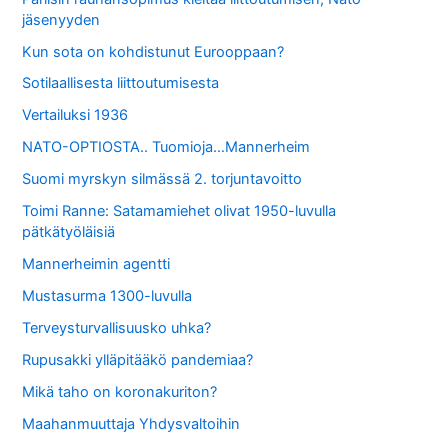
jäsenyyden
Kun sota on kohdistunut Eurooppaan?
Sotilaallisesta liittoutumisesta
Vertailuksi 1936
NATO-OPTIOSTA.. Tuomioja…Mannerheim
Suomi myrskyn silmässä 2. torjuntavoitto
Toimi Ranne: Satamamiehet olivat 1950-luvulla
pätkätyöläisiä
Mannerheimin agentti
Mustasurma 1300-luvulla
Terveysturvallisuusko uhka?
Rupusakki ylläpitääkö pandemiaa?
Mikä taho on koronakuriton?
Maahanmuuttaja Yhdysvaltoihin