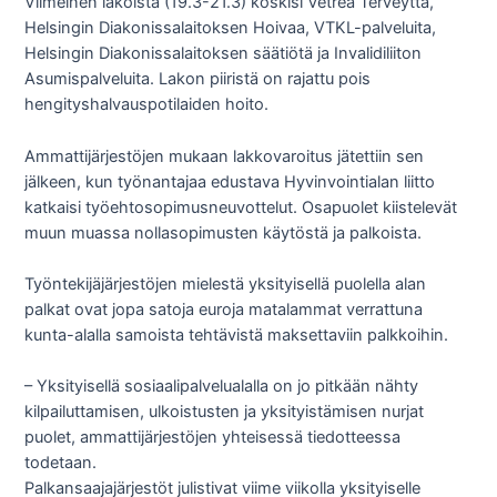
Viimeinen lakoista (19.3-21.3) koskisi Vetrea Terveyttä,
Helsingin Diakonissalaitoksen Hoivaa, VTKL-palveluita,
Helsingin Diakonissalaitoksen säätiötä ja Invalidiliiton
Asumispalveluita. Lakon piiristä on rajattu pois
hengityshalvauspotilaiden hoito.
Ammattijärjestöjen mukaan lakkovaroitus jätettiin sen
jälkeen, kun työnantajaa edustava Hyvinvointialan liitto
katkaisi työehtosopimusneuvottelut. Osapuolet kiistelevät
muun muassa nollasopimusten käytöstä ja palkoista.
Työntekijäjärjestöjen mielestä yksityisellä puolella alan
palkat ovat jopa satoja euroja matalammat verrattuna
kunta-alalla samoista tehtävistä maksettaviin palkkoihin.
– Yksityisellä sosiaalipalvelualalla on jo pitkään nähty
kilpailuttamisen, ulkoistusten ja yksityistämisen nurjat
puolet, ammattijärjestöjen yhteisessä tiedotteessa
todetaan.
Palkansaajajärjestöt julistivat viime viikolla yksityiselle