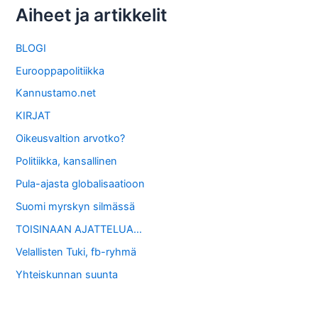
Aiheet ja artikkelit
BLOGI
Eurooppapolitiikka
Kannustamo.net
KIRJAT
Oikeusvaltion arvotko?
Politiikka, kansallinen
Pula-ajasta globalisaatioon
Suomi myrskyn silmässä
TOISINAAN AJATTELUA…
Velallisten Tuki, fb-ryhmä
Yhteiskunnan suunta