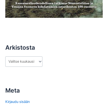
Arkistosta
A
r
k
i
s
Meta
t
o
Kirjaudu sisään