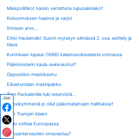
Miespoliitikot naisiin verrattuna rupusakkiako?
Kokoomuksen haamut ja varjot
Ihmisen arvo…
Erkki Hautamäki: Suomi myrskyn silmässä 2. osa, esittely ja
tilaus
Kuninkaan lupaus (1666) kalastusoikeudesta voimassa
Pääministerin kaula-aukkokohu!?
Opposition maskikauhu
Eduskuntaan maskipakko
Tom Packalenille tuki reservistä…
Jaa:
Vuosikymmeniä jo ollut pääomatahojen hallituksia?
Don Trumpin klaani
Järki voittaa Euroopassa
Kansanterveyden omavastuu?