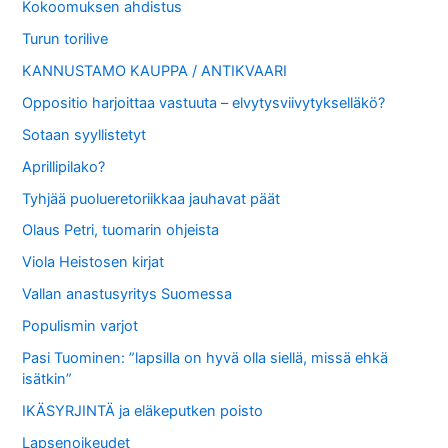
Kokoomuksen ahdistus
Turun torilive
KANNUSTAMO KAUPPA / ANTIKVAARI
Oppositio harjoittaa vastuuta – elvytysviivytykselläkö?
Sotaan syyllistetyt
Aprillipilako?
Tyhjää puolueretoriikkaa jauhavat päät
Olaus Petri, tuomarin ohjeista
Viola Heistosen kirjat
Vallan anastusyritys Suomessa
Populismin varjot
Pasi Tuominen: ”lapsilla on hyvä olla siellä, missä ehkä
isätkin”
IKÄSYRJINTÄ ja eläkeputken poisto
Lapsenoikeudet