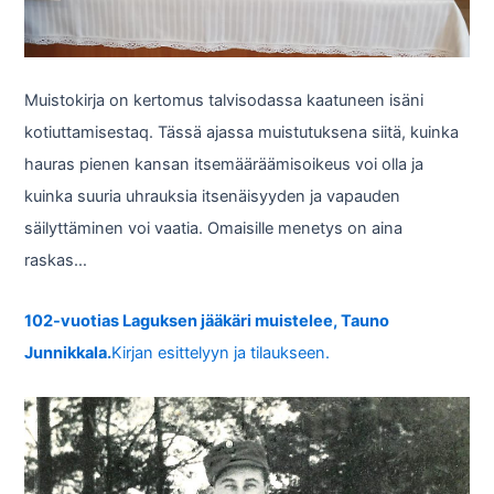
Muistokirja on kertomus talvisodassa kaatuneen isäni
kotiuttamisestaq. Tässä ajassa muistutuksena siitä, kuinka
hauras pienen kansan itsemääräämisoikeus voi olla ja
kuinka suuria uhrauksia itsenäisyyden ja vapauden
säilyttäminen voi vaatia. Omaisille menetys on aina
raskas…
102-vuotias Laguksen jääkäri muistelee, Tauno
Junnikkala.
Kirjan esittelyyn ja tilaukseen.