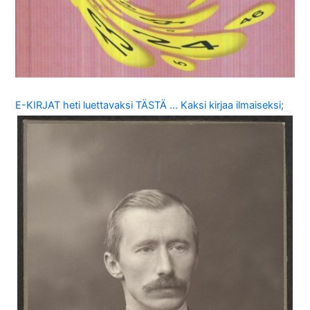
E-KIRJAT heti luettavaksi TÄSTÄ … Kaksi kirjaa ilmaiseksi;