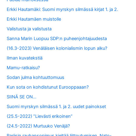
o
Erkki Hautamäki: Suomi myrskyn silmässä kirjat 1. ja 2.
r
Erkki Hautamäen muistolle
:
Valistusta ja valistusta
Sanna Marin Luopuu SDP:n puheenjohtajuudesta
(16.3-2023) Venäläisen kolonialismin lopun alku?
Ilman kuvatekstiä
Mamu-ratkaisu?
Sodan julma kohtuuttomuus
Kun sota on kohdistunut Eurooppaaan?
SIINÄ SE ON…
Suomi myrskyn silmässä 1. ja 2. uudet painokset
(25.5-2022) ”Lievästi erikoinen”
(24.5-2022) Murtuuko Venäjä?
Pariisin rauhansopimus kieltää liittoutumisen, Nato-