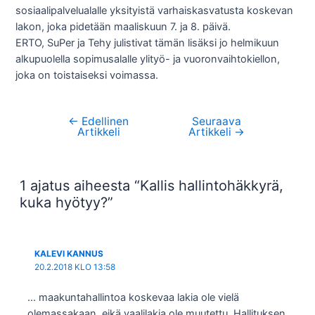
sosiaalipalvelualalle yksityistä varhaiskasvatusta koskevan
lakon, joka pidetään maaliskuun 7. ja 8. päivä.
ERTO, SuPer ja Tehy julistivat tämän lisäksi jo helmikuun
alkupuolella sopimusalalle ylityö- ja vuoronvaihtokiellon,
joka on toistaiseksi voimassa.
←
Edellinen
Seuraava
Artikkelien
Artikkeli
Artikkeli
→
selaus
1 ajatus aiheesta “Kallis hallintohäkkyrä,
kuka hyötyy?”
KALEVI KANNUS
20.2.2018 KLO 13:58
… maakuntahallintoa koskevaa lakia ole vielä
olemassakaan, eikä vaalilakia ole muutettu. Hallituksen