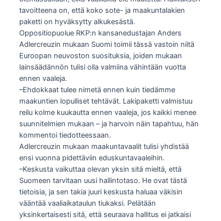
tavoitteena on, että koko sote- ja maakuntalakien
paketti on hyväksytty alkukesästä.
Oppositiopuolue RKP:n kansanedustajan Anders
Adlercreuzin mukaan Suomi toimii tässä vastoin niitä
Euroopan neuvoston suosituksia, joiden mukaan
lainsäädännön tulisi olla valmiina vähintään vuotta
ennen vaaleja.
–Ehdokkaat tulee nimetä ennen kuin tiedämme
maakuntien lopulliset tehtävät. Lakipaketti valmistuu
reilu kolme kuukautta ennen vaaleja, jos kaikki menee
suunnitelmien mukaan – ja harvoin näin tapahtuu, hän
kommentoi tiedotteessaan.
Adlercreuzin mukaan maakuntavaalit tulisi yhdistää
ensi vuonna pidettäviin eduskuntavaaleihin.
–Keskusta vaikuttaa olevan yksin sitä mieltä, että
Suomeen tarvitaan uusi hallintotaso. He ovat tästä
tietoisia, ja sen takia juuri keskusta haluaa väkisin
vääntää vaaliaikataulun tiukaksi. Pelätään
yksinkertaisesti sitä, että seuraava hallitus ei jatkaisi