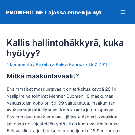
Siirry
sisältöön
PROMERIT.NET ajassa ennen ja nyt
Main
Men
Kallis hallintohäkkyrä, kuka
hyötyy?
1 kommentti
/ Kirjoittaja
Kalevi Kannus
/
19.2.2018
Mitkä maakuntavaalit?
Ensimmäiset maakuntavaalit on tarkoitus käydä 28.10.
Vaalipiireinä toimivat Manner-Suomen 18 maakuntaa
Valtuustojen koko on 59–99 valtuutettua, maakunnan
asukasmäärästä riippuen. Katso kartta jutun lopussa.
Ensimmäiset maakuntavaalit järjestetään erillisvaaleina,
jatkossa ne järjestetään yhtä aikaa kuntavaalien kanssa
Erillisvaalien järjestämiseen on budjetoitu 15,9 miljoonaa