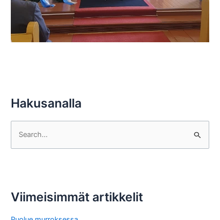
Hakusanalla
S
e
a
r
c
Viimeisimmät artikkelit
h
f
Puolue murroksessa