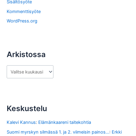
s
Sisältösyöte
t
Kommenttisyöte
a
WordPress.org
Arkistossa
A
r
k
i
s
Keskustelu
t
o
Kalevi Kannus
:
Elämänkaareni taitekohtia
s
Suomi myrskyn silmässä 1. ja 2. viimeisin painos...
:
Erkki