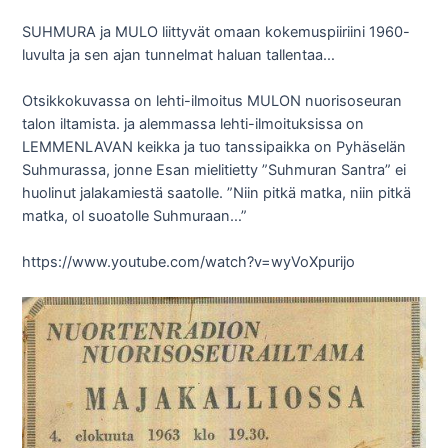
SUHMURA ja MULO liittyvät omaan kokemuspiiriini 1960-
luvulta ja sen ajan tunnelmat haluan tallentaa…
Otsikkokuvassa on lehti-ilmoitus MULON nuorisoseuran
talon iltamista. ja alemmassa lehti-ilmoituksissa on
LEMMENLAVAN keikka ja tuo tanssipaikka on Pyhäselän
Suhmurassa, jonne Esan mielitietty ”Suhmuran Santra” ei
huolinut jalakamiestä saatolle. ”Niin pitkä matka, niin pitkä
matka, ol suoatolle Suhmuraan…”
https://www.youtube.com/watch?v=wyVoXpurijo