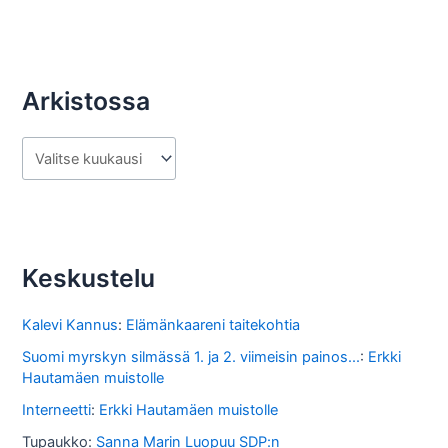
Arkistossa
A
r
k
i
s
Keskustelu
t
o
Kalevi Kannus
:
Elämänkaareni taitekohtia
s
Suomi myrskyn silmässä 1. ja 2. viimeisin painos...
:
Erkki
Hautamäen muistolle
s
Interneetti
:
Erkki Hautamäen muistolle
a
Tupaukko
:
Sanna Marin Luopuu SDP:n