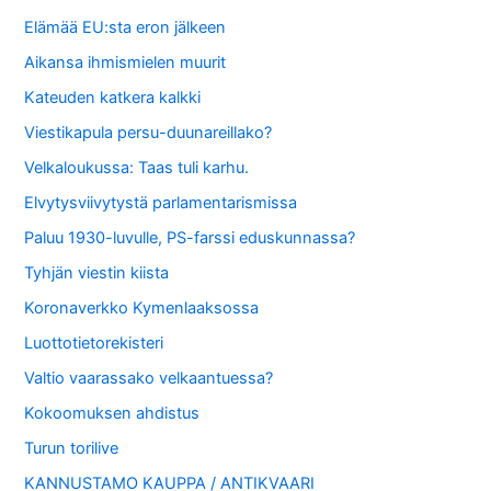
Elämää EU:sta eron jälkeen
Aikansa ihmismielen muurit
Kateuden katkera kalkki
Viestikapula persu-duunareillako?
Velkaloukussa: Taas tuli karhu.
Elvytysviivytystä parlamentarismissa
Paluu 1930-luvulle, PS-farssi eduskunnassa?
Tyhjän viestin kiista
Koronaverkko Kymenlaaksossa
Luottotietorekisteri
Valtio vaarassako velkaantuessa?
Kokoomuksen ahdistus
Turun torilive
KANNUSTAMO KAUPPA / ANTIKVAARI