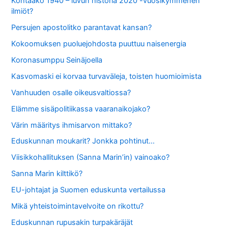
Kohtaako 1940 – luvun historia 2020 -vuosikymmenen
ilmiöt?
Persujen apostolitko parantavat kansan?
Kokoomuksen puoluejohdosta puuttuu naisenergia
Koronasumppu Seinäjoella
Kasvomaski ei korvaa turvaväleja, toisten huomioimista
Vanhuuden osalle oikeusvaltiossa?
Elämme sisäpolitiikassa vaaranaikojako?
Värin määritys ihmisarvon mittako?
Eduskunnan moukarit? Jonkka pohtinut…
Viisikkohallituksen (Sanna Marin’in) vainoako?
Sanna Marin kilttikö?
EU-johtajat ja Suomen eduskunta vertailussa
Mikä yhteistoimintavelvoite on rikottu?
Eduskunnan rupusakin turpakäräjät