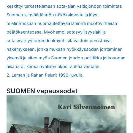
keskittyi tarkastelemaan sota-ajan valtiojohdon toimintaa
Suomen lainsäädännön näkökulmasta ja löysi
mietinnössään huomautettavaa lähinnä muotovirheistä
päätöksenteossa. Myöhempi sotasyyllisyyslaki ja
sotasyyllisyysoikeudenkäynti sitävastoin perustuivat
näkemykseen, jonka mukaan hyökkäyssodan johtaminen
yleensä ja siten myös Suomen johdon politiikka jatkosodan
aikana oli kansainvälinen rikos rauhaa vastaan.
2. Laman ja Rahan Pelurit 1990-luvulla.
SUOMEN vapaussodat