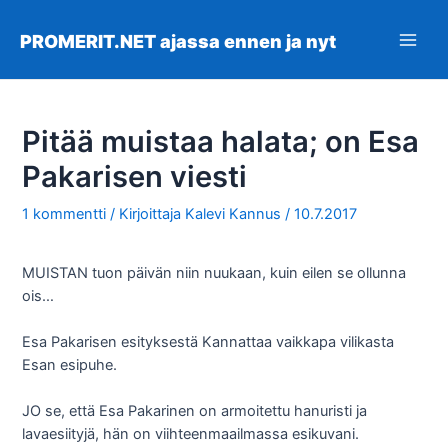
Siirry
sisältöön
PROMERIT.NET ajassa ennen ja nyt
Main
Men
Pitää muistaa halata; on Esa
Pakarisen viesti
1 kommentti
/ Kirjoittaja
Kalevi Kannus
/
10.7.2017
MUISTAN tuon päivän niin nuukaan, kuin eilen se ollunna
ois…
Esa Pakarisen esityksestä Kannattaa vaikkapa vilikasta
Esan esipuhe.
JO se, että Esa Pakarinen on armoitettu hanuristi ja
lavaesiityjä, hän on viihteenmaailmassa esikuvani.