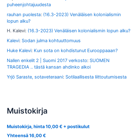
puheenjohtajuudesta
rauhan puolesta
:
(16.3-2023) Venäläisen kolonialismin
lopun alku?
H. Kalevi
:
(16.3-2023) Venäläisen kolonialismin lopun alku?
Kalevi
:
Sodan julma kohtuuttomuus
Huke Kalevi
:
Kun sota on kohdistunut Eurooppaaan?
Nallen enkelit 2 | Suomi 2017 verkosto
:
SUOMEN
TRAGEDIA .. tästä kansan ahdinko alkoi
Yrjö Saraste, sotaveteraani
:
Sotilaallisesta liittoutumisesta
Muistokirja
Muistokirja, hinta 10,00 € + postikulut
Yhteensä 16,00 €