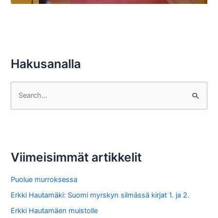
Hakusanalla
S
e
a
r
c
Viimeisimmät artikkelit
h
f
Puolue murroksessa
o
Erkki Hautamäki: Suomi myrskyn silmässä kirjat 1. ja 2.
r
Erkki Hautamäen muistolle
: