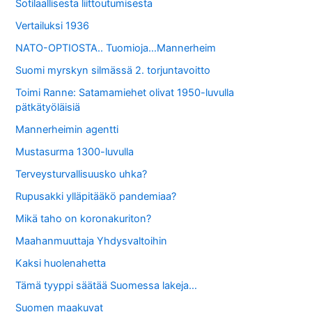
Sotilaallisesta liittoutumisesta
Vertailuksi 1936
NATO-OPTIOSTA.. Tuomioja…Mannerheim
Suomi myrskyn silmässä 2. torjuntavoitto
Toimi Ranne: Satamamiehet olivat 1950-luvulla
pätkätyöläisiä
Mannerheimin agentti
Mustasurma 1300-luvulla
Terveysturvallisuusko uhka?
Rupusakki ylläpitääkö pandemiaa?
Mikä taho on koronakuriton?
Maahanmuuttaja Yhdysvaltoihin
Kaksi huolenahetta
Tämä tyyppi säätää Suomessa lakeja…
Suomen maakuvat