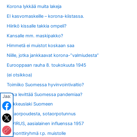
Korona lykkää muita lakeja
EI kasvomaskeille – korona-kiistassa.
Hiirikö kissalle takkia ompeli?
Kansalle mm. maskipakko?
Himmetä ei muistot koskaan saa
Niille, jotka jankkaavat korona-”valmiudesta”
Eurooppaan rauha 8. toukokuuta 1945
(ei otsikkoa)
Toimiiko Suomessa hyvinvointivaltio?
Kuka levittää Suomessa pandemiaa?
Jaa:
Poikkeuslaki Suomeen
Sotaorpoudesta, sotaorpotunnus
A-VIRUS, aasialainen influenssa 1957
Remonttiryhmä r.p. muistolle