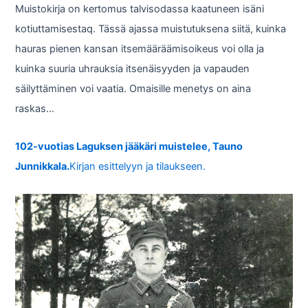
Muistokirja on kertomus talvisodassa kaatuneen isäni
kotiuttamisestaq. Tässä ajassa muistutuksena siitä, kuinka
hauras pienen kansan itsemääräämisoikeus voi olla ja
kuinka suuria uhrauksia itsenäisyyden ja vapauden
säilyttäminen voi vaatia. Omaisille menetys on aina
raskas…
102-vuotias Laguksen jääkäri muistelee, Tauno
Junnikkala.
Kirjan esittelyyn ja tilaukseen.