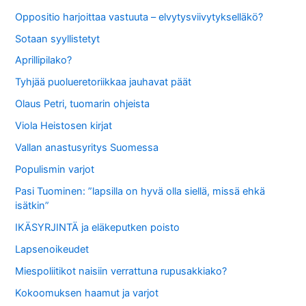
Oppositio harjoittaa vastuuta – elvytysviivytykselläkö?
Sotaan syyllistetyt
Aprillipilako?
Tyhjää puolueretoriikkaa jauhavat päät
Olaus Petri, tuomarin ohjeista
Viola Heistosen kirjat
Vallan anastusyritys Suomessa
Populismin varjot
Pasi Tuominen: ”lapsilla on hyvä olla siellä, missä ehkä
isätkin”
IKÄSYRJINTÄ ja eläkeputken poisto
Lapsenoikeudet
Miespoliitikot naisiin verrattuna rupusakkiako?
Kokoomuksen haamut ja varjot