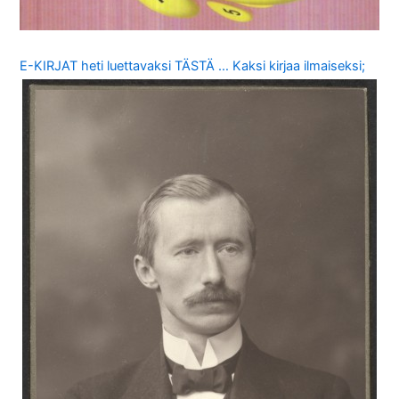
E-KIRJAT heti luettavaksi TÄSTÄ … Kaksi kirjaa ilmaiseksi;