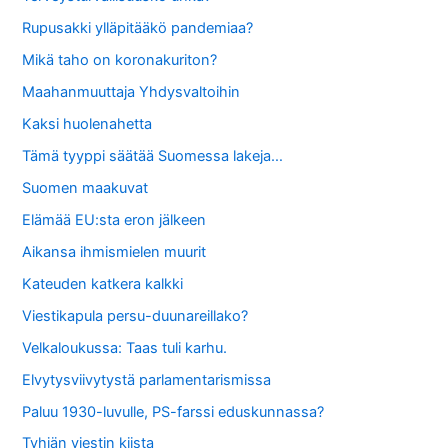
Rupusakki ylläpitääkö pandemiaa?
Mikä taho on koronakuriton?
Maahanmuuttaja Yhdysvaltoihin
Kaksi huolenahetta
Tämä tyyppi säätää Suomessa lakeja…
Suomen maakuvat
Elämää EU:sta eron jälkeen
Aikansa ihmismielen muurit
Kateuden katkera kalkki
Viestikapula persu-duunareillako?
Velkaloukussa: Taas tuli karhu.
Elvytysviivytystä parlamentarismissa
Paluu 1930-luvulle, PS-farssi eduskunnassa?
Tyhjän viestin kiista