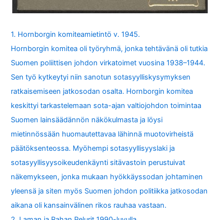
1. Hornborgin komiteamietintö v. 1945.
Hornborgin komitea oli työryhmä, jonka tehtävänä oli tutkia
Suomen poliittisen johdon virkatoimet vuosina 1938–1944.
Sen työ kytkeytyi niin sanotun sotasyylliskysymyksen
ratkaisemiseen jatkosodan osalta. Hornborgin komitea
keskittyi tarkastelemaan sota-ajan valtiojohdon toimintaa
Suomen lainsäädännön näkökulmasta ja löysi
mietinnössään huomautettavaa lähinnä muotovirheistä
päätöksenteossa. Myöhempi sotasyyllisyyslaki ja
sotasyyllisyysoikeudenkäynti sitävastoin perustuivat
näkemykseen, jonka mukaan hyökkäyssodan johtaminen
yleensä ja siten myös Suomen johdon politiikka jatkosodan
aikana oli kansainvälinen rikos rauhaa vastaan.
2. Laman ja Rahan Pelurit 1990-luvulla.