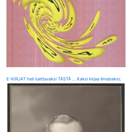
E-KIRJAT heti luettavaksi TÄSTÄ … Kaksi kirjaa ilmaiseksi;