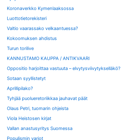
Koronaverkko Kymenlaaksossa
Luottotietorekisteri
Valtio vaarassako velkaantuessa?
Kokoomuksen ahdistus
Turun torilive
KANNUSTAMO KAUPPA / ANTIKVAARI
Oppositio harjoittaa vastuuta – elvytysviivytykselläkö?
Sotaan syyllistetyt
Aprillipilako?
Tyhjää puolueretoriikkaa jauhavat päät
Olaus Petri, tuomarin ohjeista
Viola Heistosen kirjat
Vallan anastusyritys Suomessa
Populismin varjot