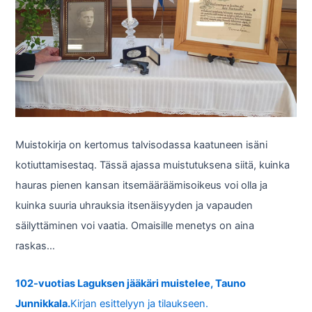
Muistokirja on kertomus talvisodassa kaatuneen isäni
kotiuttamisestaq. Tässä ajassa muistutuksena siitä, kuinka
hauras pienen kansan itsemääräämisoikeus voi olla ja
kuinka suuria uhrauksia itsenäisyyden ja vapauden
säilyttäminen voi vaatia. Omaisille menetys on aina
raskas…
102-vuotias Laguksen jääkäri muistelee, Tauno
Junnikkala.
Kirjan esittelyyn ja tilaukseen.