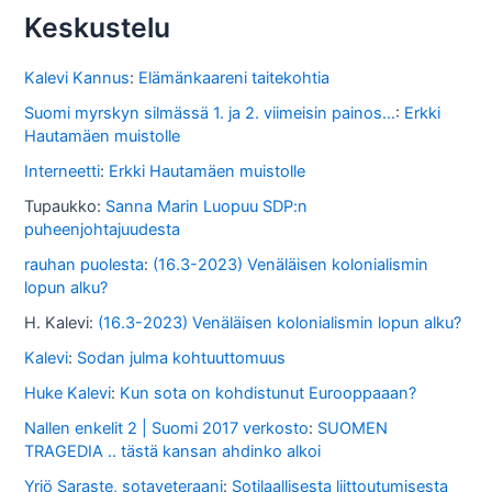
s
Keskustelu
t
o
Kalevi Kannus
:
Elämänkaareni taitekohtia
s
Suomi myrskyn silmässä 1. ja 2. viimeisin painos...
:
Erkki
Hautamäen muistolle
s
Interneetti
:
Erkki Hautamäen muistolle
a
Tupaukko
:
Sanna Marin Luopuu SDP:n
puheenjohtajuudesta
rauhan puolesta
:
(16.3-2023) Venäläisen kolonialismin
lopun alku?
H. Kalevi
:
(16.3-2023) Venäläisen kolonialismin lopun alku?
Kalevi
:
Sodan julma kohtuuttomuus
Huke Kalevi
:
Kun sota on kohdistunut Eurooppaaan?
Nallen enkelit 2 | Suomi 2017 verkosto
:
SUOMEN
TRAGEDIA .. tästä kansan ahdinko alkoi
Yrjö Saraste, sotaveteraani
:
Sotilaallisesta liittoutumisesta