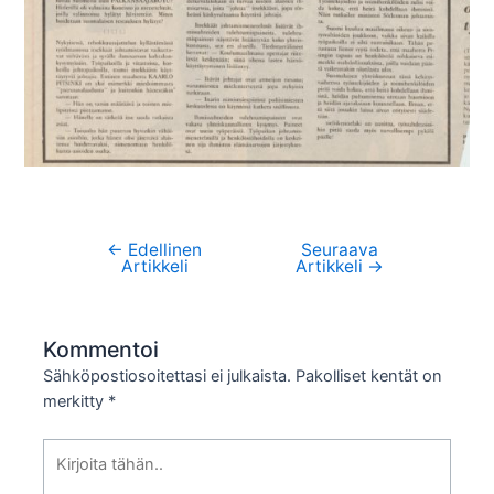
←
Edellinen
Seuraava
Artikkelien
Artikkeli
Artikkeli
→
selaus
Kommentoi
Sähköpostiosoitettasi ei julkaista.
Pakolliset kentät on
merkitty
*
Kirjoita
tähän..