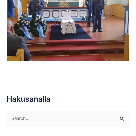
Hakusanalla
S
e
a