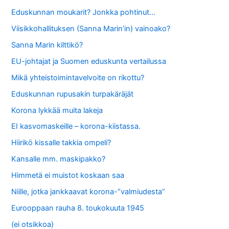
Eduskunnan moukarit? Jonkka pohtinut…
Viisikkohallituksen (Sanna Marin’in) vainoako?
Sanna Marin kilttikö?
EU-johtajat ja Suomen eduskunta vertailussa
Mikä yhteistoimintavelvoite on rikottu?
Eduskunnan rupusakin turpakäräjät
Korona lykkää muita lakeja
EI kasvomaskeille – korona-kiistassa.
Hiirikö kissalle takkia ompeli?
Kansalle mm. maskipakko?
Himmetä ei muistot koskaan saa
Niille, jotka jankkaavat korona-”valmiudesta”
Eurooppaan rauha 8. toukokuuta 1945
(ei otsikkoa)