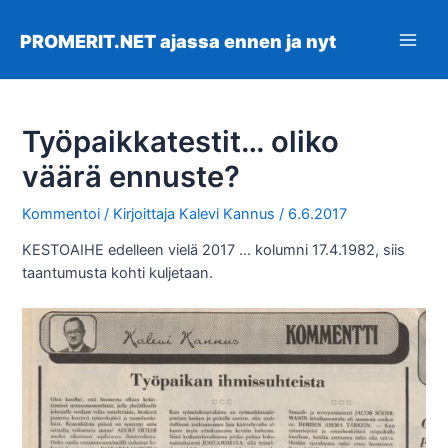
Siirry
sisältöön
PROMERIT.NET ajassa ennen ja nyt
Main
Men
Työpaikkatestit… oliko
väärä ennuste?
Kommentoi
/ Kirjoittaja
Kalevi Kannus
/
6.6.2017
KESTOAIHE edelleen vielä 2017 … kolumni 17.4.1982, siis
taantumusta kohti kuljetaan.