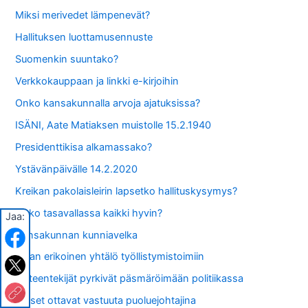
Miksi merivedet lämpenevät?
Hallituksen luottamusennuste
Suomenkin suuntako?
Verkkokauppaan ja linkki e-kirjoihin
Onko kansakunnalla arvoja ajatuksissa?
ISÄNI, Aate Matiaksen muistolle 15.2.1940
Presidenttikisa alkamassako?
Ystävänpäivälle 14.2.2020
Kreikan pakolaisleirin lapsetko hallituskysymys?
Onko tasavallassa kaikki hyvin?
Jaa:
Kansakunnan kunniavelka
Aivan erikoinen yhtälö työllistymistoimiin
Tieteentekijät pyrkivät päsmäröimään politiikassa
Naiset ottavat vastuuta puoluejohtajina