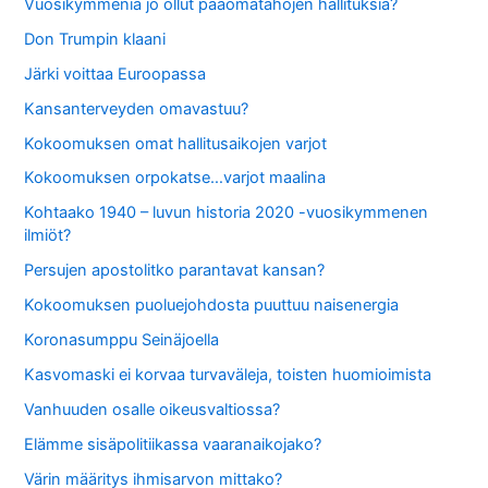
Vuosikymmeniä jo ollut pääomatahojen hallituksia?
Don Trumpin klaani
Järki voittaa Euroopassa
Kansanterveyden omavastuu?
Kokoomuksen omat hallitusaikojen varjot
Kokoomuksen orpokatse…varjot maalina
Kohtaako 1940 – luvun historia 2020 -vuosikymmenen
ilmiöt?
Persujen apostolitko parantavat kansan?
Kokoomuksen puoluejohdosta puuttuu naisenergia
Koronasumppu Seinäjoella
Kasvomaski ei korvaa turvaväleja, toisten huomioimista
Vanhuuden osalle oikeusvaltiossa?
Elämme sisäpolitiikassa vaaranaikojako?
Värin määritys ihmisarvon mittako?