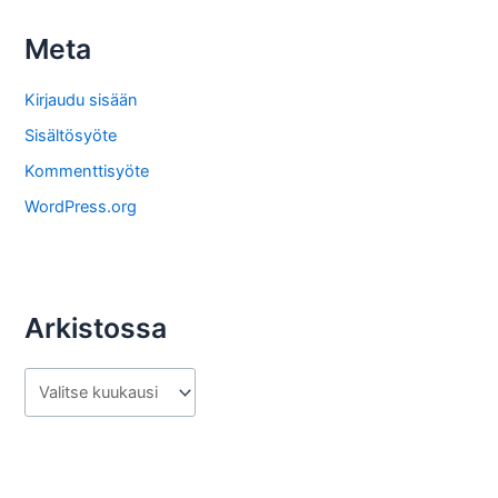
i
s
Meta
t
o
Kirjaudu sisään
s
Sisältösyöte
t
Kommenttisyöte
a
WordPress.org
Arkistossa
A
r
k
i