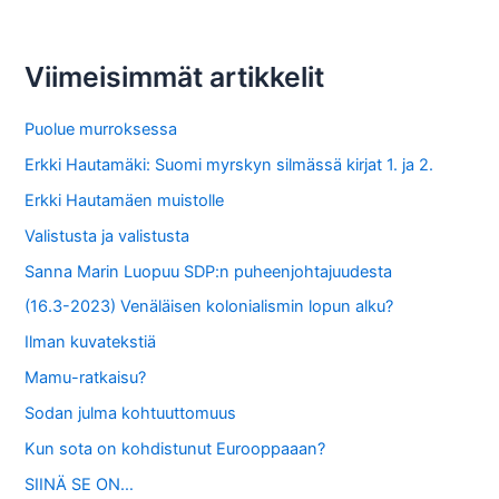
r
c
Viimeisimmät artikkelit
h
f
Puolue murroksessa
o
Erkki Hautamäki: Suomi myrskyn silmässä kirjat 1. ja 2.
r
Erkki Hautamäen muistolle
:
Valistusta ja valistusta
Sanna Marin Luopuu SDP:n puheenjohtajuudesta
(16.3-2023) Venäläisen kolonialismin lopun alku?
Ilman kuvatekstiä
Mamu-ratkaisu?
Sodan julma kohtuuttomuus
Kun sota on kohdistunut Eurooppaaan?
SIINÄ SE ON…