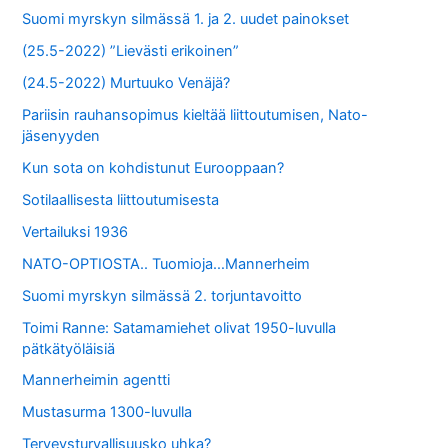
Suomi myrskyn silmässä 1. ja 2. uudet painokset
(25.5-2022) ”Lievästi erikoinen”
(24.5-2022) Murtuuko Venäjä?
Pariisin rauhansopimus kieltää liittoutumisen, Nato-
jäsenyyden
Kun sota on kohdistunut Eurooppaan?
Sotilaallisesta liittoutumisesta
Vertailuksi 1936
NATO-OPTIOSTA.. Tuomioja…Mannerheim
Suomi myrskyn silmässä 2. torjuntavoitto
Toimi Ranne: Satamamiehet olivat 1950-luvulla
pätkätyöläisiä
Mannerheimin agentti
Mustasurma 1300-luvulla
Terveysturvallisuusko uhka?