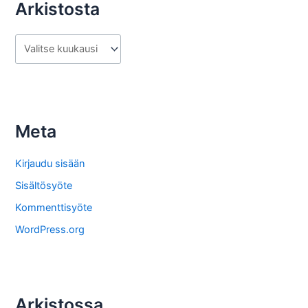
Arkistosta
A
r
k
i
s
Meta
t
o
Kirjaudu sisään
s
Sisältösyöte
t
Kommenttisyöte
a
WordPress.org
Arkistossa