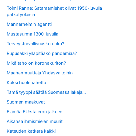
Toimi Ranne: Satamamiehet olivat 1950-luvulla
pätkätyöläisiä
Mannerheimin agentti
Mustasurma 1300-luvulla
Terveysturvallisuusko uhka?
Rupusakki ylläpitääkö pandemiaa?
Mikä taho on koronakuriton?
Maahanmuuttaja Yhdysvaltoihin
Kaksi huolenahetta
Tämä tyyppi säätää Suomessa lakeja…
Suomen maakuvat
Elämää EU:sta eron jälkeen
Aikansa ihmismielen muurit
Kateuden katkera kalkki