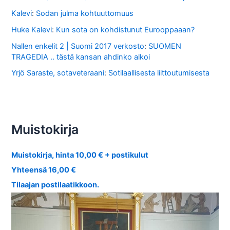
Kalevi
:
Sodan julma kohtuuttomuus
Huke Kalevi
:
Kun sota on kohdistunut Eurooppaaan?
Nallen enkelit 2 | Suomi 2017 verkosto
:
SUOMEN
TRAGEDIA .. tästä kansan ahdinko alkoi
Yrjö Saraste, sotaveteraani
:
Sotilaallisesta liittoutumisesta
Muistokirja
Muistokirja, hinta 10,00 € + postikulut
Yhteensä 16,00 €
Tilaajan postilaatikkoon.