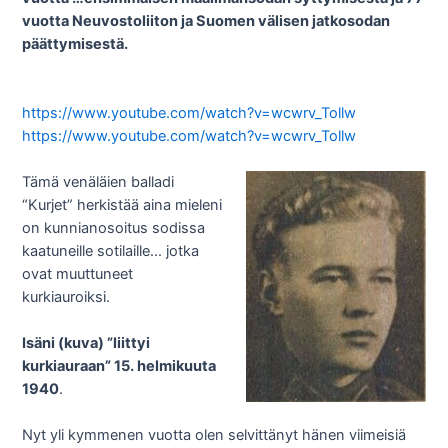
vuotta Neuvostoliiton ja Suomen välisen jatkosodan
päättymisestä.
https://www.youtube.com/watch?v=wcwrv_Tollw
https://www.youtube.com/watch?v=wcwrv_Tollw
Tämä venäläien balladi
“Kurjet” herkistää aina mieleni
on kunnianosoitus sodissa
kaatuneille sotilaille… jotka
ovat muuttuneet
kurkiauroiksi.
Isäni (kuva) ”liittyi
kurkiauraan” 15. helmikuuta
1940
.
Nyt yli kymmenen vuotta olen selvittänyt hänen viimeisiä