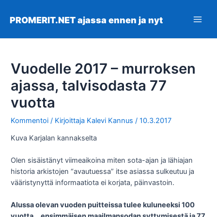
Siirry
sisältöön
PROMERIT.NET ajassa ennen ja nyt
Main
Men
Vuodelle 2017 – murroksen
ajassa, talvisodasta 77
vuotta
Kommentoi
/ Kirjoittaja
Kalevi Kannus
/
10.3.2017
Kuva Karjalan kannakselta
Olen sisäistänyt viimeaikoina miten sota-ajan ja lähiajan
historia arkistojen “avautuessa” itse asiassa sulkeutuu ja
vääristynyttä informaatiota ei korjata, päinvastoin.
Alussa olevan vuoden puitteissa tulee kuluneeksi 100
vuotta …ensimmäisen maailmansodan syttymisestä ja 77