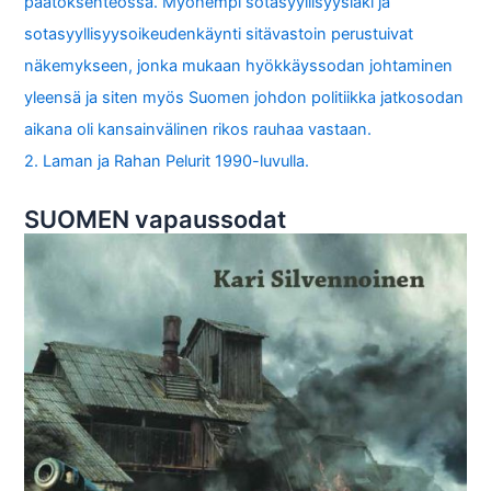
päätöksenteossa. Myöhempi sotasyyllisyyslaki ja
sotasyyllisyysoikeudenkäynti sitävastoin perustuivat
näkemykseen, jonka mukaan hyökkäyssodan johtaminen
yleensä ja siten myös Suomen johdon politiikka jatkosodan
aikana oli kansainvälinen rikos rauhaa vastaan.
2. Laman ja Rahan Pelurit 1990-luvulla.
SUOMEN vapaussodat