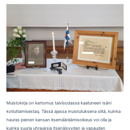
Muistokirja on kertomus talvisodassa kaatuneen isäni
kotiuttamisestaq. Tässä ajassa muistutuksena siitä, kuinka
hauras pienen kansan itsemääräämisoikeus voi olla ja
kuinka suuria uhrauksia itsenäisyyden ja vapauden