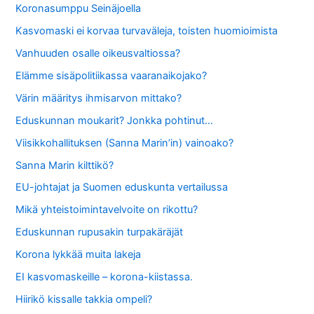
Koronasumppu Seinäjoella
Kasvomaski ei korvaa turvaväleja, toisten huomioimista
Vanhuuden osalle oikeusvaltiossa?
Elämme sisäpolitiikassa vaaranaikojako?
Värin määritys ihmisarvon mittako?
Eduskunnan moukarit? Jonkka pohtinut…
Viisikkohallituksen (Sanna Marin’in) vainoako?
Sanna Marin kilttikö?
EU-johtajat ja Suomen eduskunta vertailussa
Mikä yhteistoimintavelvoite on rikottu?
Eduskunnan rupusakin turpakäräjät
Korona lykkää muita lakeja
EI kasvomaskeille – korona-kiistassa.
Hiirikö kissalle takkia ompeli?