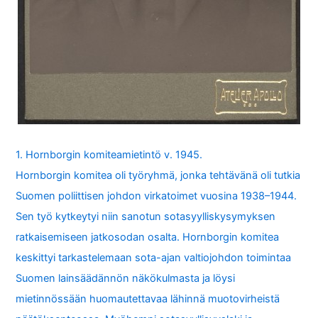
1. Hornborgin komiteamietintö v. 1945.
Hornborgin komitea oli työryhmä, jonka tehtävänä oli tutkia
Suomen poliittisen johdon virkatoimet vuosina 1938–1944.
Sen työ kytkeytyi niin sanotun sotasyylliskysymyksen
ratkaisemiseen jatkosodan osalta. Hornborgin komitea
keskittyi tarkastelemaan sota-ajan valtiojohdon toimintaa
Suomen lainsäädännön näkökulmasta ja löysi
mietinnössään huomautettavaa lähinnä muotovirheistä