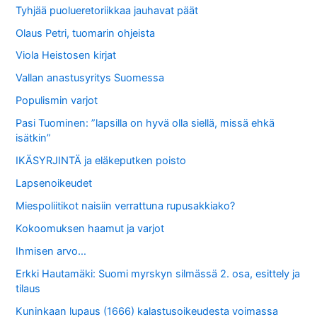
Tyhjää puolueretoriikkaa jauhavat päät
Olaus Petri, tuomarin ohjeista
Viola Heistosen kirjat
Vallan anastusyritys Suomessa
Populismin varjot
Pasi Tuominen: ”lapsilla on hyvä olla siellä, missä ehkä
isätkin”
IKÄSYRJINTÄ ja eläkeputken poisto
Lapsenoikeudet
Miespoliitikot naisiin verrattuna rupusakkiako?
Kokoomuksen haamut ja varjot
Ihmisen arvo…
Erkki Hautamäki: Suomi myrskyn silmässä 2. osa, esittely ja
tilaus
Kuninkaan lupaus (1666) kalastusoikeudesta voimassa