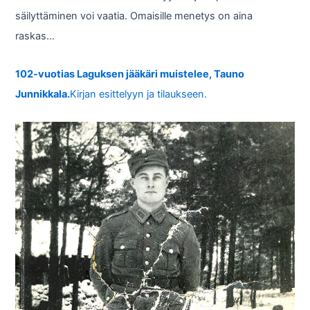
säilyttäminen voi vaatia. Omaisille menetys on aina
raskas…
102-vuotias Laguksen jääkäri muistelee, Tauno
Junnikkala.
Kirjan esittelyyn ja tilaukseen.