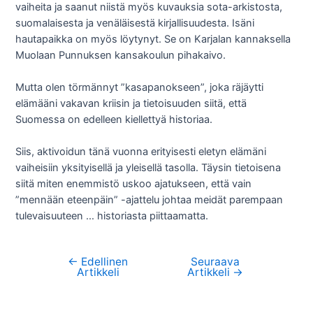
vaiheita ja saanut niistä myös kuvauksia sota-arkistosta,
suomalaisesta ja venäläisestä kirjallisuudesta. Isäni
hautapaikka on myös löytynyt. Se on Karjalan kannaksella
Muolaan Punnuksen kansakoulun pihakaivo.
Mutta olen törmännyt ”kasapanokseen”, joka räjäytti
elämääni vakavan kriisin ja tietoisuuden siitä, että
Suomessa on edelleen kiellettyä historiaa.
Siis, aktivoidun tänä vuonna erityisesti eletyn elämäni
vaiheisiin yksityisellä ja yleisellä tasolla. Täysin tietoisena
siitä miten enemmistö uskoo ajatukseen, että vain
”mennään eteenpäin” -ajattelu johtaa meidät parempaan
tulevaisuuteen … historiasta piittaamatta.
←
Edellinen
Seuraava
Artikkelien
Artikkeli
Artikkeli
→
selaus