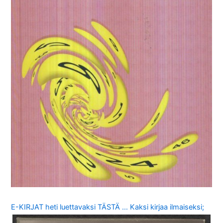
E-KIRJAT heti luettavaksi TÄSTÄ … Kaksi kirjaa ilmaiseksi;