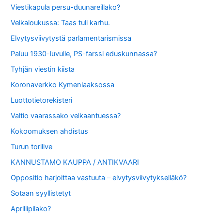
Viestikapula persu-duunareillako?
Velkaloukussa: Taas tuli karhu.
Elvytysviivytystä parlamentarismissa
Paluu 1930-luvulle, PS-farssi eduskunnassa?
Tyhjän viestin kiista
Koronaverkko Kymenlaaksossa
Luottotietorekisteri
Valtio vaarassako velkaantuessa?
Kokoomuksen ahdistus
Turun torilive
KANNUSTAMO KAUPPA / ANTIKVAARI
Oppositio harjoittaa vastuuta – elvytysviivytykselläkö?
Sotaan syyllistetyt
Aprillipilako?