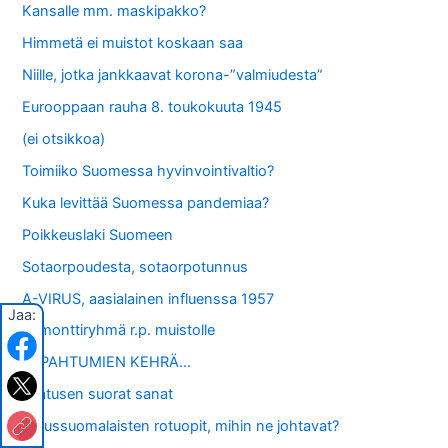
Kansalle mm. maskipakko?
Himmetä ei muistot koskaan saa
Niille, jotka jankkaavat korona-”valmiudesta”
Eurooppaan rauha 8. toukokuuta 1945
(ei otsikkoa)
Toimiiko Suomessa hyvinvointivaltio?
Kuka levittää Suomessa pandemiaa?
Poikkeuslaki Suomeen
Sotaorpoudesta, sotaorpotunnus
A-VIRUS, aasialainen influenssa 1957
Jaa:
Remonttiryhmä r.p. muistolle
TAPAHTUMIEN KEHRÄ…
Laatusen suorat sanat
Perussuomalaisten rotuopit, mihin ne johtavat?