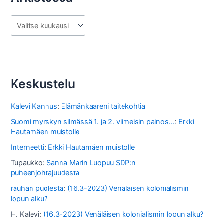
A
r
k
i
s
Keskustelu
t
o
Kalevi Kannus
:
Elämänkaareni taitekohtia
s
Suomi myrskyn silmässä 1. ja 2. viimeisin painos...
:
Erkki
Hautamäen muistolle
s
Interneetti
:
Erkki Hautamäen muistolle
a
Tupaukko
:
Sanna Marin Luopuu SDP:n
puheenjohtajuudesta
rauhan puolesta
:
(16.3-2023) Venäläisen kolonialismin
lopun alku?
H. Kalevi
:
(16.3-2023) Venäläisen kolonialismin lopun alku?