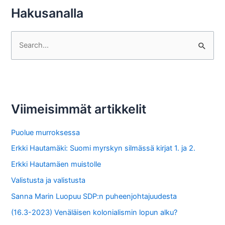
Hakusanalla
S
e
a
r
c
Viimeisimmät artikkelit
h
f
Puolue murroksessa
o
Erkki Hautamäki: Suomi myrskyn silmässä kirjat 1. ja 2.
r
Erkki Hautamäen muistolle
:
Valistusta ja valistusta
Sanna Marin Luopuu SDP:n puheenjohtajuudesta
(16.3-2023) Venäläisen kolonialismin lopun alku?