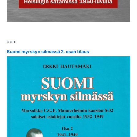
* * *
Suomi myrskyn silmässä 2. osan tilaus