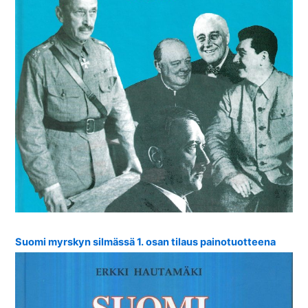
Suomi myrskyn silmässä 1. osan tilaus painotuotteena