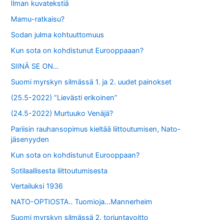
Ilman kuvatekstiä
Mamu-ratkaisu?
Sodan julma kohtuuttomuus
Kun sota on kohdistunut Eurooppaaan?
SIINÄ SE ON…
Suomi myrskyn silmässä 1. ja 2. uudet painokset
(25.5-2022) ”Lievästi erikoinen”
(24.5-2022) Murtuuko Venäjä?
Pariisin rauhansopimus kieltää liittoutumisen, Nato-
jäsenyyden
Kun sota on kohdistunut Eurooppaan?
Sotilaallisesta liittoutumisesta
Vertailuksi 1936
NATO-OPTIOSTA.. Tuomioja…Mannerheim
Suomi myrskyn silmässä 2. torjuntavoitto