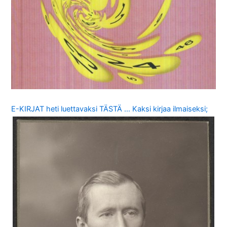
E-KIRJAT heti luettavaksi TÄSTÄ … Kaksi kirjaa ilmaiseksi;