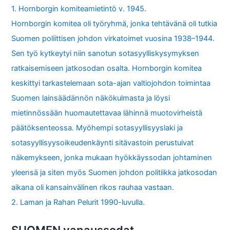
1. Hornborgin komiteamietintö v. 1945.
Hornborgin komitea oli työryhmä, jonka tehtävänä oli tutkia
Suomen poliittisen johdon virkatoimet vuosina 1938–1944.
Sen työ kytkeytyi niin sanotun sotasyylliskysymyksen
ratkaisemiseen jatkosodan osalta. Hornborgin komitea
keskittyi tarkastelemaan sota-ajan valtiojohdon toimintaa
Suomen lainsäädännön näkökulmasta ja löysi
mietinnössään huomautettavaa lähinnä muotovirheistä
päätöksenteossa. Myöhempi sotasyyllisyyslaki ja
sotasyyllisyysoikeudenkäynti sitävastoin perustuivat
näkemykseen, jonka mukaan hyökkäyssodan johtaminen
yleensä ja siten myös Suomen johdon politiikka jatkosodan
aikana oli kansainvälinen rikos rauhaa vastaan.
2. Laman ja Rahan Pelurit 1990-luvulla.
SUOMEN vapaussodat