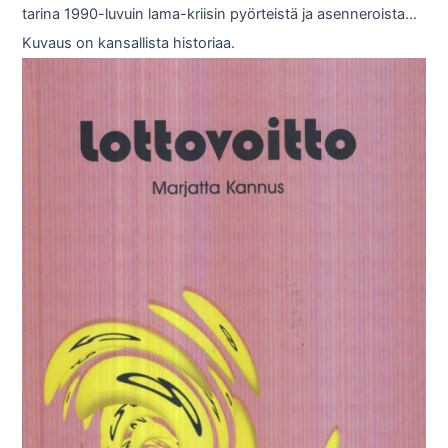
tarina 1990-luvuin lama-kriisin pyörteistä ja asenneroista…
Kuvaus on kansallista historiaa.