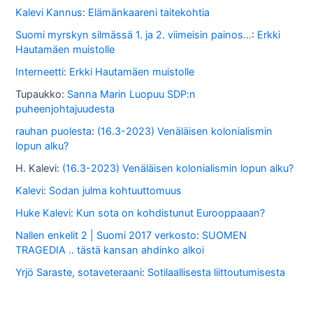
o
Kalevi Kannus
:
Elämänkaareni taitekohtia
s
Suomi myrskyn silmässä 1. ja 2. viimeisin painos...
:
Erkki
Hautamäen muistolle
s
Interneetti
:
Erkki Hautamäen muistolle
a
Tupaukko
:
Sanna Marin Luopuu SDP:n
puheenjohtajuudesta
rauhan puolesta
:
(16.3-2023) Venäläisen kolonialismin
lopun alku?
H. Kalevi
:
(16.3-2023) Venäläisen kolonialismin lopun alku?
Kalevi
:
Sodan julma kohtuuttomuus
Huke Kalevi
:
Kun sota on kohdistunut Eurooppaaan?
Nallen enkelit 2 | Suomi 2017 verkosto
:
SUOMEN
TRAGEDIA .. tästä kansan ahdinko alkoi
Yrjö Saraste, sotaveteraani
:
Sotilaallisesta liittoutumisesta