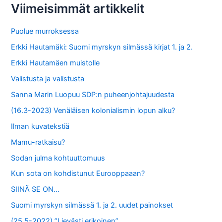
Viimeisimmät artikkelit
h
f
Puolue murroksessa
o
Erkki Hautamäki: Suomi myrskyn silmässä kirjat 1. ja 2.
r
Erkki Hautamäen muistolle
:
Valistusta ja valistusta
Sanna Marin Luopuu SDP:n puheenjohtajuudesta
(16.3-2023) Venäläisen kolonialismin lopun alku?
Ilman kuvatekstiä
Mamu-ratkaisu?
Sodan julma kohtuuttomuus
Kun sota on kohdistunut Eurooppaaan?
SIINÄ SE ON…
Suomi myrskyn silmässä 1. ja 2. uudet painokset
(25.5-2022) ”Lievästi erikoinen”