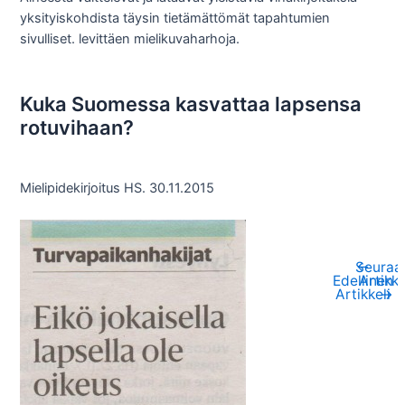
yksityiskohdista täysin tietämättömät tapahtumien
sivulliset. levittäen mielikuvaharhoja.
Kuka Suomessa kasvattaa lapsensa
rotuvihaan?
Mielipidekirjoitus HS. 30.11.2015
Seuraa
←
Artikkelien
Edellinen
Artikke
selaus
Artikkeli
→