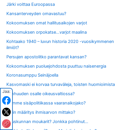
Järki voittaa Euroopassa
Kansanterveyden omavastuu?
Kokoomuksen omat hallitusaikojen varjot
Kokoomuksen orpokatse…varjot maalina
Kohtaako 1940 – luvun historia 2020 -vuosikymmenen
ilmiöt?
Persujen apostolitko parantavat kansan?
Kokoomuksen puoluejohdosta puuttuu naisenergia
Koronasumppu Seinäjoella
Kasvomaski ei korvaa turvaväleja, toisten huomioimista
Jaa:
Vanhuuden osalle oikeusvaltiossa?
Elämme sisäpolitiikassa vaaranaikojako?
Värin määritys ihmisarvon mittako?
Eduskunnan moukarit? Jonkka pohtinut…