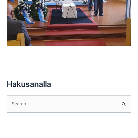
Hakusanalla
S
e
a
r
c