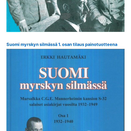
Suomi myrskyn silmässä 1. osan tilaus painotuotteena