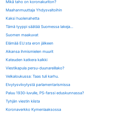
Mikä taho on koronakuriton?
Maahanmuuttaja Yhdysvaltoihin
Kaksi huolenahetta
Tämä tyyppi säätää Suomessa lakeja…
Suomen maakuvat
Elämää EU:sta eron jälkeen
Aikansa ihmismielen muurit
Kateuden katkera kalkki
Viestikapula persu-duunareillako?
Velkaloukussa: Taas tuli karhu.
Elvytysviivytystä parlamentarismissa
Paluu 1930-luvulle, PS-farssi eduskunnassa?
Tyhjän viestin kiista
Koronaverkko Kymenlaaksossa