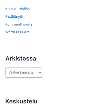
t
o
Kirjaudu sisään
s
Sisältösyöte
t
Kommenttisyöte
a
WordPress.org
Arkistossa
A
r
k
i
s
Keskustelu
t