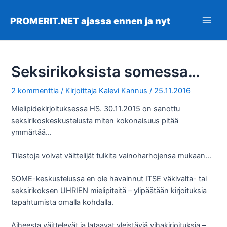
Siirry
sisältöön
PROMERIT.NET ajassa ennen ja nyt
Main
Men
Seksirikoksista somessa…
2 kommenttia
/ Kirjoittaja
Kalevi Kannus
/
25.11.2016
Mielipidekirjoituksessa HS. 30.11.2015 on sanottu
seksirikoskeskustelusta miten kokonaisuus pitää
ymmärtää…
Tilastoja voivat väittelijät tulkita vainoharhojensa mukaan…
SOME-keskustelussa en ole havainnut ITSE väkivalta- tai
seksirikoksen UHRIEN mielipiteitä – ylipäätään kirjoituksia
tapahtumista omalla kohdalla.
Aiheesta väittelevät ja lataavat yleistäviä vihakirjoituksia –