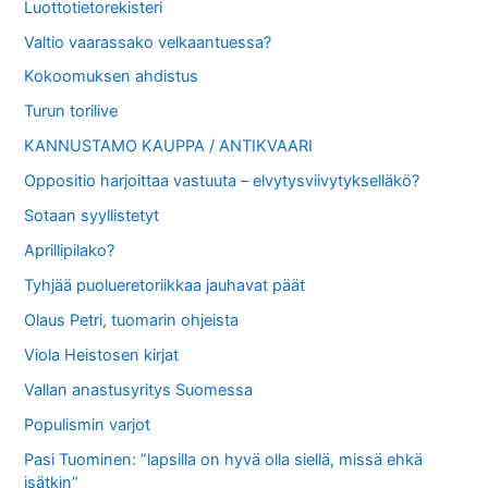
Luottotietorekisteri
Valtio vaarassako velkaantuessa?
Kokoomuksen ahdistus
Turun torilive
KANNUSTAMO KAUPPA / ANTIKVAARI
Oppositio harjoittaa vastuuta – elvytysviivytykselläkö?
Sotaan syyllistetyt
Aprillipilako?
Tyhjää puolueretoriikkaa jauhavat päät
Olaus Petri, tuomarin ohjeista
Viola Heistosen kirjat
Vallan anastusyritys Suomessa
Populismin varjot
Pasi Tuominen: ”lapsilla on hyvä olla siellä, missä ehkä
isätkin”