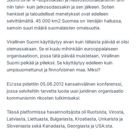
Suomi oli M-R –sopimuksen ja neuvostototalitarismin uhri
niin talvi- kuin jatkosodassakin ja sen jälkeen. Sotien
henkiset ja taloudelliset menetykset ovat edelleen
selvittämättä. 45 000 km2 Suomea on Venäjän hallussa,
samoin suuri määrä suomalaisten omaisuutta.
Virallinen Suomi käyttäytyy aivan kuin tällaista päivää ei olisi
olemassakaan. Se ei kuulu mihinkään eurooppalaiseen
organisaatioon, jossa tätä päivää muistetaan. Virallinen
Suomi pelkää ja piileksii. Se käyttäytyy edelleen kuin
umpisuomettunut ja finnofobinen maa. Miksi?
EU:ssa pidettiin 05.06.2012 kansainvälinen konferenssi,
jossa selvitettiin tarvetta luoda uusi juridinen organisaatio
kommunismin rikosten tutkimiseksi.
Tässä platformissa havainnoitsijoita oli Ruotsista, Virosta,
Latviasta, Liettuasta, Bulgariasta, Kroatiasta, Unkarista ja
Sloveniasta sekä Kanadasta, Georgiasta ja USA:sta.