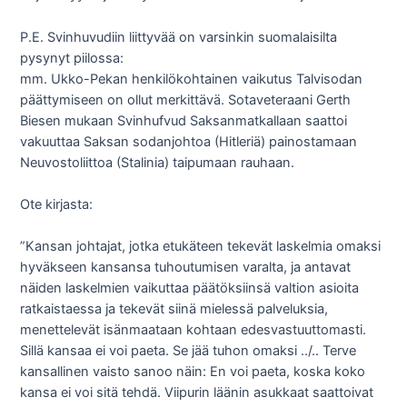
P.E. Svinhuvudiin liittyvää on varsinkin suomalaisilta
pysynyt piilossa:
mm. Ukko-Pekan henkilökohtainen vaikutus Talvisodan
päättymiseen on ollut merkittävä. Sotaveteraani Gerth
Biesen mukaan Svinhufvud Saksanmatkallaan saattoi
vakuuttaa Saksan sodanjohtoa (Hitleriä) painostamaan
Neuvostoliittoa (Stalinia) taipumaan rauhaan.
Ote kirjasta:
”Kansan johtajat, jotka etukäteen tekevät laskelmia omaksi
hyväkseen kansansa tuhoutumisen varalta, ja antavat
näiden laskelmien vaikuttaa päätöksiinsä valtion asioita
ratkaistaessa ja tekevät siinä mielessä palveluksia,
menettelevät isänmaataan kohtaan edesvastuuttomasti.
Sillä kansaa ei voi paeta. Se jää tuhon omaksi ../.. Terve
kansallinen vaisto sanoo näin: En voi paeta, koska koko
kansa ei voi sitä tehdä. Viipurin läänin asukkaat saattoivat