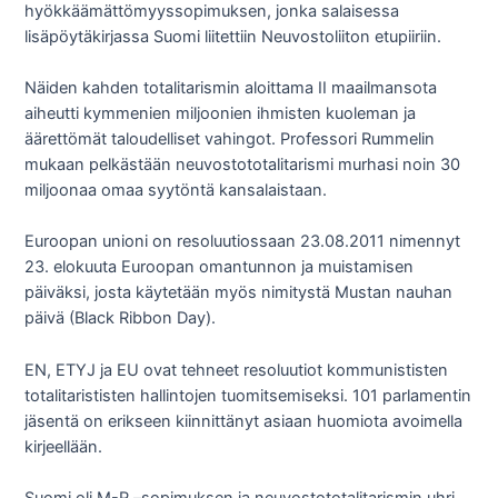
hyökkäämättömyyssopimuksen, jonka salaisessa
lisäpöytäkirjassa Suomi liitettiin Neuvostoliiton etupiiriin.
Näiden kahden totalitarismin aloittama II maailmansota
aiheutti kymmenien miljoonien ihmisten kuoleman ja
äärettömät taloudelliset vahingot. Professori Rummelin
mukaan pelkästään neuvostototalitarismi murhasi noin 30
miljoonaa omaa syytöntä kansalaistaan.
Euroopan unioni on resoluutiossaan 23.08.2011 nimennyt
23. elokuuta Euroopan omantunnon ja muistamisen
päiväksi, josta käytetään myös nimitystä Mustan nauhan
päivä (Black Ribbon Day).
EN, ETYJ ja EU ovat tehneet resoluutiot kommunististen
totalitarististen hallintojen tuomitsemiseksi. 101 parlamentin
jäsentä on erikseen kiinnittänyt asiaan huomiota avoimella
kirjeellään.