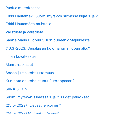
f
Puolue murroksessa
o
Erkki Hautamäki: Suomi myrskyn silmässä kirjat 1. ja 2.
r
Erkki Hautamäen muistolle
:
Valistusta ja valistusta
Sanna Marin Luopuu SDP:n puheenjohtajuudesta
(16.3-2023) Venäläisen kolonialismin lopun alku?
Ilman kuvatekstiä
Mamu-ratkaisu?
Sodan julma kohtuuttomuus
Kun sota on kohdistunut Eurooppaaan?
SIINÄ SE ON…
Suomi myrskyn silmässä 1. ja 2. uudet painokset
(25.5-2022) ”Lievästi erikoinen”
(24.5-2022) Murtuuko Venäjä?