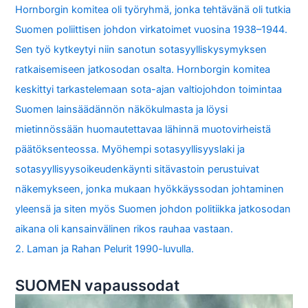
Hornborgin komitea oli työryhmä, jonka tehtävänä oli tutkia
Suomen poliittisen johdon virkatoimet vuosina 1938–1944.
Sen työ kytkeytyi niin sanotun sotasyylliskysymyksen
ratkaisemiseen jatkosodan osalta. Hornborgin komitea
keskittyi tarkastelemaan sota-ajan valtiojohdon toimintaa
Suomen lainsäädännön näkökulmasta ja löysi
mietinnössään huomautettavaa lähinnä muotovirheistä
päätöksenteossa. Myöhempi sotasyyllisyyslaki ja
sotasyyllisyysoikeudenkäynti sitävastoin perustuivat
näkemykseen, jonka mukaan hyökkäyssodan johtaminen
yleensä ja siten myös Suomen johdon politiikka jatkosodan
aikana oli kansainvälinen rikos rauhaa vastaan.
2. Laman ja Rahan Pelurit 1990-luvulla.
SUOMEN vapaussodat