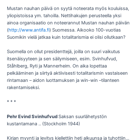
Mustan nauhan päivä on syytä noteerata myös kouluissa,
yliopistoissa ym. tahoilla. Nettihakujen perusteella yksi
ainoa organisaatio on noteerannut Mustan nauhan päivän
(
http://www.antifa.fi
) Suomessa. Aikooko 100-vuotias
Suomikin vielä jatkaa kuin totalitarismia ei olisi ollutkaan?
Suomella on ollut presidenttejä, joilla on suuri vaikutus
itsenäisyyteen ja sen säilymiseen, esim. Svinhufvud,
Ståhlberg, Ryti ja Mannerheim. On aika lopettaa
pelkääminen ja siirtyä aktiivisesti totalitarismin vastaiseen
rintamaan – aidon luottamuksen ja win-win –tilanteen
rakentamiseksi.
* * *
Pehr Evind Svinhufvud
Saksan suurlähetystön
kustantamana .. (Stockholm 1944)
Kirjan myynti ja levitys kiellettiin heti alkuunsa ja tuhottiin…