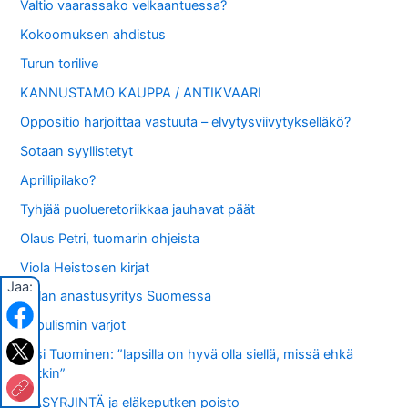
Valtio vaarassako velkaantuessa?
Kokoomuksen ahdistus
Turun torilive
KANNUSTAMO KAUPPA / ANTIKVAARI
Oppositio harjoittaa vastuuta – elvytysviivytykselläkö?
Sotaan syyllistetyt
Aprillipilako?
Tyhjää puolueretoriikkaa jauhavat päät
Olaus Petri, tuomarin ohjeista
Viola Heistosen kirjat
Jaa:
Vallan anastusyritys Suomessa
Populismin varjot
Pasi Tuominen: ”lapsilla on hyvä olla siellä, missä ehkä
isätkin”
IKÄSYRJINTÄ ja eläkeputken poisto