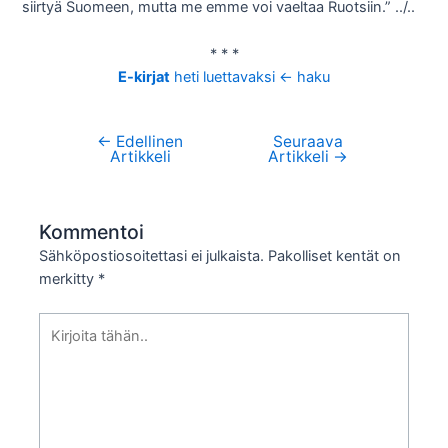
siirtyä Suomeen, mutta me emme voi vaeltaa Ruotsiin.” ../..
* * *
E-kirjat
heti luettavaksi <- haku
←
Edellinen
Seuraava
Artikkelien
Artikkeli
Artikkeli
→
selaus
Kommentoi
Sähköpostiosoitettasi ei julkaista.
Pakolliset kentät on
merkitty
*
Kirjoita
tähän..