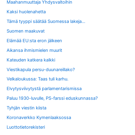
Maahanmuuttaja Yhdysvaltoihin
Kaksi huolenahetta
Tämä tyyppi säätää Suomessa lakeja…
Suomen maakuvat
Elämää EU:sta eron jälkeen
Aikansa ihmismielen muurit
Kateuden katkera kalkki
Viestikapula persu-duunareillako?
Velkaloukussa: Taas tuli karhu.
Elvytysviivytystä parlamentarismissa
Paluu 1930-luvulle, PS-farssi eduskunnassa?
Tyhjän viestin kiista
Koronaverkko Kymenlaaksossa
Luottotietorekisteri