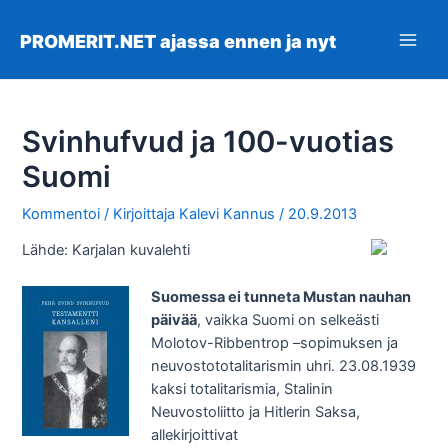
Siirry
sisältöön
PROMERIT.NET ajassa ennen ja nyt
Main
Men
Svinhufvud ja 100-vuotias
Suomi
Kommentoi
/ Kirjoittaja
Kalevi Kannus
/
20.9.2013
Lähde: Karjalan kuvalehti
Suomessa ei tunneta Mustan nauhan
päivää
, vaikka Suomi on selkeästi
Molotov-Ribbentrop –sopimuksen ja
neuvostototalitarismin uhri. 23.08.1939
kaksi totalitarismia, Stalinin
Neuvostoliitto ja Hitlerin Saksa,
allekirjoittivat