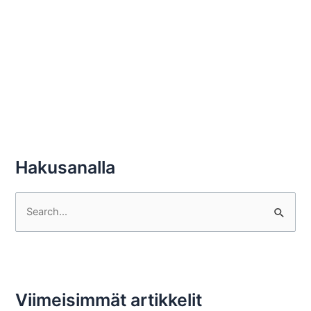
Hakusanalla
S
e
a
r
c
Viimeisimmät artikkelit
h