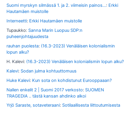
s
Suomi myrskyn silmässä 1. ja 2. viimeisin painos...
:
Erkki
Hautamäen muistolle
s
Interneetti
:
Erkki Hautamäen muistolle
a
Tupaukko
:
Sanna Marin Luopuu SDP:n
puheenjohtajuudesta
rauhan puolesta
:
(16.3-2023) Venäläisen kolonialismin
lopun alku?
H. Kalevi
:
(16.3-2023) Venäläisen kolonialismin lopun alku?
Kalevi
:
Sodan julma kohtuuttomuus
Huke Kalevi
:
Kun sota on kohdistunut Eurooppaaan?
Nallen enkelit 2 | Suomi 2017 verkosto
:
SUOMEN
TRAGEDIA .. tästä kansan ahdinko alkoi
Yrjö Saraste, sotaveteraani
:
Sotilaallisesta liittoutumisesta