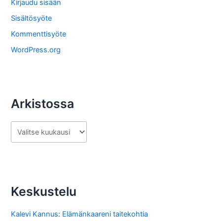
o
Kirjaudu sisään
s
Sisältösyöte
t
Kommenttisyöte
a
WordPress.org
Arkistossa
A
r
k
i
s
Keskustelu
t
o
Kalevi Kannus
:
Elämänkaareni taitekohtia