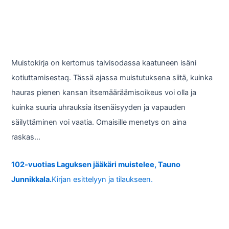
Muistokirja on kertomus talvisodassa kaatuneen isäni
kotiuttamisestaq. Tässä ajassa muistutuksena siitä, kuinka
hauras pienen kansan itsemääräämisoikeus voi olla ja
kuinka suuria uhrauksia itsenäisyyden ja vapauden
säilyttäminen voi vaatia. Omaisille menetys on aina
raskas…
102-vuotias Laguksen jääkäri muistelee, Tauno
Junnikkala.
Kirjan esittelyyn ja tilaukseen.