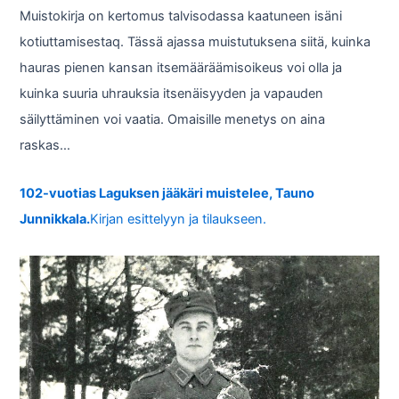
Muistokirja on kertomus talvisodassa kaatuneen isäni
kotiuttamisestaq. Tässä ajassa muistutuksena siitä, kuinka
hauras pienen kansan itsemääräämisoikeus voi olla ja
kuinka suuria uhrauksia itsenäisyyden ja vapauden
säilyttäminen voi vaatia. Omaisille menetys on aina
raskas…
102-vuotias Laguksen jääkäri muistelee, Tauno
Junnikkala.
Kirjan esittelyyn ja tilaukseen.