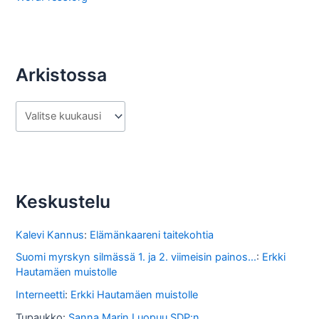
Arkistossa
A
r
k
i
s
Keskustelu
t
o
Kalevi Kannus
:
Elämänkaareni taitekohtia
s
Suomi myrskyn silmässä 1. ja 2. viimeisin painos...
:
Erkki
Hautamäen muistolle
s
Interneetti
:
Erkki Hautamäen muistolle
a
Tupaukko
:
Sanna Marin Luopuu SDP:n