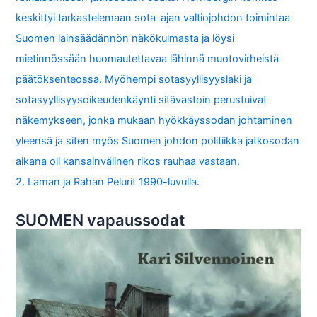
keskittyi tarkastelemaan sota-ajan valtiojohdon toimintaa
Suomen lainsäädännön näkökulmasta ja löysi
mietinnössään huomautettavaa lähinnä muotovirheistä
päätöksenteossa. Myöhempi sotasyyllisyyslaki ja
sotasyyllisyysoikeudenkäynti sitävastoin perustuivat
näkemykseen, jonka mukaan hyökkäyssodan johtaminen
yleensä ja siten myös Suomen johdon politiikka jatkosodan
aikana oli kansainvälinen rikos rauhaa vastaan.
2. Laman ja Rahan Pelurit 1990-luvulla.
SUOMEN vapaussodat