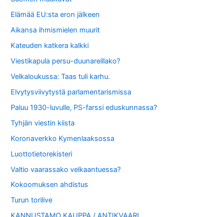
Elämää EU:sta eron jälkeen
Aikansa ihmismielen muurit
Kateuden katkera kalkki
Viestikapula persu-duunareillako?
Velkaloukussa: Taas tuli karhu.
Elvytysviivytystä parlamentarismissa
Paluu 1930-luvulle, PS-farssi eduskunnassa?
Tyhjän viestin kiista
Koronaverkko Kymenlaaksossa
Luottotietorekisteri
Valtio vaarassako velkaantuessa?
Kokoomuksen ahdistus
Turun torilive
KANNUSTAMO KAUPPA / ANTIKVAARI