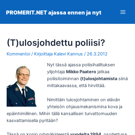
Siirry
sisältöön
PROMERIT.NET ajassa ennen ja nyt
Main
Men
(T)ulosjohdettu poliisi?
Kommentoi
/ Kirjoittaja
Kalevi Kannus
/
26.3.2012
Nyt tässä ajassa poliisihallituksen
ylijohtaja
Mikko Paatero
jatkaa
poliisitoiminnan
(t)ulosjohtamista
siinä
mittakaavassa, että hirvittää.
Nimittäin tulosjohtaminen on elävän
yhteisön ohjausmekanismina kova ja
epäinhimillinen. Mihin tällä kansallisen turvattomuuden
kasvattamisella pyritään?
Tässä on kopio ryhmäkirjeestä
vuodelta 1994
, osoitettuna