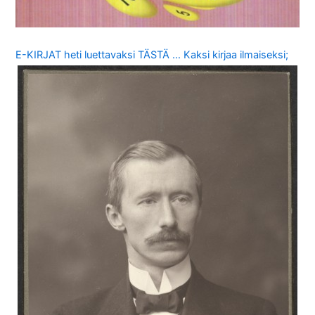
E-KIRJAT heti luettavaksi TÄSTÄ … Kaksi kirjaa ilmaiseksi;