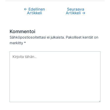
←
Edellinen
Seuraava
Artikkelien
Artikkeli
Artikkeli
→
selaus
Kommentoi
Sähköpostiosoitettasi ei julkaista.
Pakolliset kentät on
merkitty
*
Kirjoita
tähän..