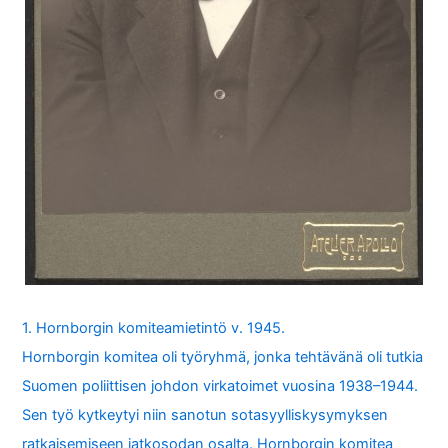
1. Hornborgin komiteamietintö v. 1945.
Hornborgin komitea oli työryhmä, jonka tehtävänä oli tutkia
Suomen poliittisen johdon virkatoimet vuosina 1938–1944.
Sen työ kytkeytyi niin sanotun sotasyylliskysymyksen
ratkaisemiseen jatkosodan osalta. Hornborgin komitea