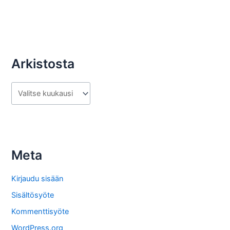
Arkistosta
A
r
k
i
s
Meta
t
o
Kirjaudu sisään
s
Sisältösyöte
t
Kommenttisyöte
a
WordPress.org