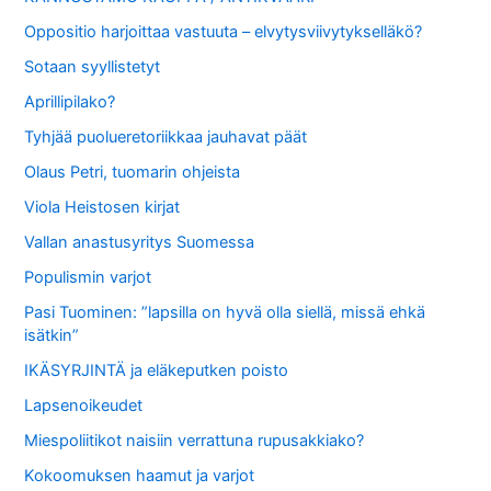
Oppositio harjoittaa vastuuta – elvytysviivytykselläkö?
Sotaan syyllistetyt
Aprillipilako?
Tyhjää puolueretoriikkaa jauhavat päät
Olaus Petri, tuomarin ohjeista
Viola Heistosen kirjat
Vallan anastusyritys Suomessa
Populismin varjot
Pasi Tuominen: ”lapsilla on hyvä olla siellä, missä ehkä
isätkin”
IKÄSYRJINTÄ ja eläkeputken poisto
Lapsenoikeudet
Miespoliitikot naisiin verrattuna rupusakkiako?
Kokoomuksen haamut ja varjot