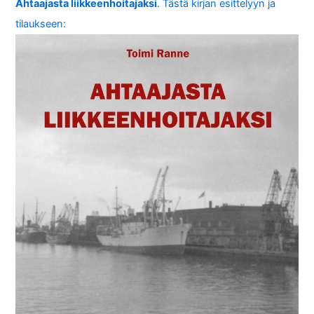
Ahtaajasta liikkeenhoitajaksi
. Tästä kirjan esittelyyn ja
tilaukseen: