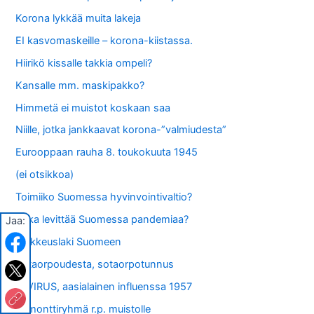
Korona lykkää muita lakeja
EI kasvomaskeille – korona-kiistassa.
Hiirikö kissalle takkia ompeli?
Kansalle mm. maskipakko?
Himmetä ei muistot koskaan saa
Niille, jotka jankkaavat korona-”valmiudesta”
Eurooppaan rauha 8. toukokuuta 1945
(ei otsikkoa)
Toimiiko Suomessa hyvinvointivaltio?
Kuka levittää Suomessa pandemiaa?
Jaa:
Poikkeuslaki Suomeen
Sotaorpoudesta, sotaorpotunnus
A-VIRUS, aasialainen influenssa 1957
Remonttiryhmä r.p. muistolle