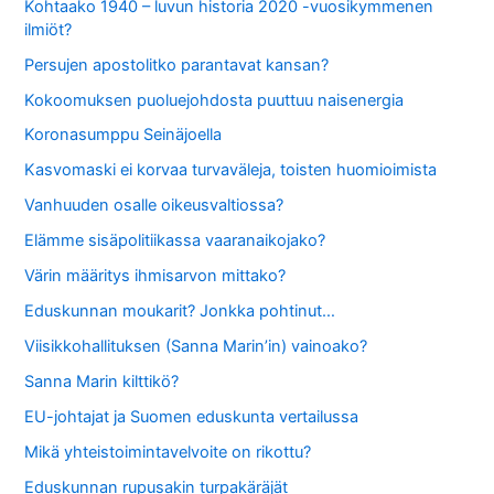
Kohtaako 1940 – luvun historia 2020 -vuosikymmenen
ilmiöt?
Persujen apostolitko parantavat kansan?
Kokoomuksen puoluejohdosta puuttuu naisenergia
Koronasumppu Seinäjoella
Kasvomaski ei korvaa turvaväleja, toisten huomioimista
Vanhuuden osalle oikeusvaltiossa?
Elämme sisäpolitiikassa vaaranaikojako?
Värin määritys ihmisarvon mittako?
Eduskunnan moukarit? Jonkka pohtinut…
Viisikkohallituksen (Sanna Marin’in) vainoako?
Sanna Marin kilttikö?
EU-johtajat ja Suomen eduskunta vertailussa
Mikä yhteistoimintavelvoite on rikottu?
Eduskunnan rupusakin turpakäräjät