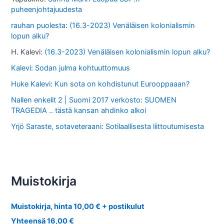
puheenjohtajuudesta
rauhan puolesta
:
(16.3-2023) Venäläisen kolonialismin
lopun alku?
H. Kalevi
:
(16.3-2023) Venäläisen kolonialismin lopun alku?
Kalevi
:
Sodan julma kohtuuttomuus
Huke Kalevi
:
Kun sota on kohdistunut Eurooppaaan?
Nallen enkelit 2 | Suomi 2017 verkosto
:
SUOMEN
TRAGEDIA .. tästä kansan ahdinko alkoi
Yrjö Saraste, sotaveteraani
:
Sotilaallisesta liittoutumisesta
Muistokirja
Muistokirja, hinta 10,00 € + postikulut
Yhteensä 16,00 €