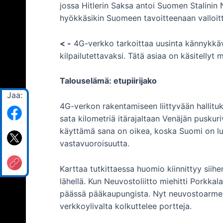
jossa Hitlerin Saksa antoi Suomen Stalinin N
hyökkäsikin Suomeen tavoitteenaan valloit
< -
4G-verkko tarkoittaa uusinta kännykkäv
kilpailutettavaksi. Tätä asiaa on käsitell
Talouselämä: etupiirijako
Jaa:
4G-verkon rakentamiseen liittyvään hallitu
sata kilometriä itärajaltaan Venäjän puskur
käyttämä sana on oikea, koska Suomi on luo
vastavuoroisuutta.
Karttaa tutkittaessa huomio kiinnittyy siihe
lähellä. Kun Neuvostoliitto miehitti Porkkal
päässä pääkaupungista. Nyt neuvostoarmeija
verkkoylivalta kolkuttelee portteja.