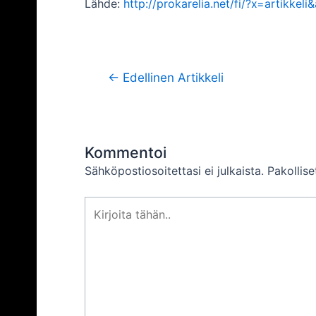
Lähde:
http://prokarelia.net/fi/?x=artikkel
Artikkelien
←
Edellinen Artikkeli
selaus
Kommentoi
Sähköpostiosoitettasi ei julkaista.
Pakollis
Kirjoita
tähän..