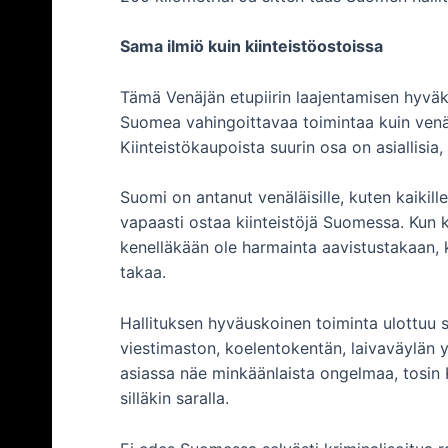
Sama ilmiö kuin kiinteistöostoissa
Tämä Venäjän etupiirin laajentamisen hyvä
Suomea vahingoittavaa toimintaa kuin venälä
Kiinteistökaupoista suurin osa on asiallisia, 
Suomi on antanut venäläisille, kuten kaikille
vapaasti ostaa kiinteistöjä Suomessa. Kun k
kenelläkään ole harmainta aavistustakaan, 
takaa.
Hallituksen hyväuskoinen toiminta ulottuu si
viestimaston, koelentokentän, laivaväylän y
asiassa näe minkäänlaista ongelmaa, tosin KR
silläkin saralla.