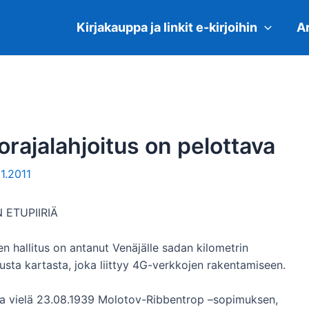
Kirjakauppa ja linkit e-kirjoihin
Ar
rajalahjoitus on pelottava
11.2011
ETUPIIRIÄ
n hallitus on antanut Venäjälle sadan kilometrin
atusta kartasta, joka liittyy 4G-verkkojen rakentamiseen.
aa vielä 23.08.1939 Molotov-Ribbentrop –sopimuksen,