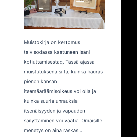
Muistokirja on kertomus
talvisodassa kaatuneen isäni
kotiuttamisestaq. Tässä ajassa
muistutuksena siitä, kuinka hauras
pienen kansan
itsemääräämisoikeus voi olla ja
kuinka suuria uhrauksia
itsenäisyyden ja vapauden
säilyttäminen voi vaatia. Omaisille
menetys on aina raskas…