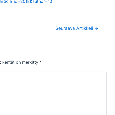
i&article_id=2018&author=10
Seuraava Artikkeli
→
et kentät on merkitty
*