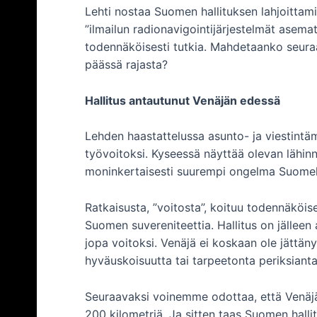
Lehti nostaa Suomen hallituksen lahjoittam
”ilmailun radionavigointijärjestelmät asemat”
todennäköisesti tutkia. Mahdetaanko seura
päässä rajasta?
Hallitus antautunut Venäjän edessä
Lehden haastattelussa asunto- ja viestintäm
työvoitoksi. Kyseessä näyttää olevan lähinn
moninkertaisesti suurempi ongelma Suomell
Ratkaisusta, ”voitosta”, koituu todennäköi
Suomen suvereniteettia. Hallitus on jällee
jopa voitoksi. Venäjä ei koskaan ole jättä
hyväuskoisuutta tai tarpeetonta periksiant
Seuraavaksi voinemme odottaa, että Venäjä h
200 kilometriä. Ja sitten taas Suomen halli