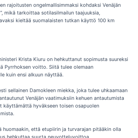
ien rajoitusten ongelmallisimmaksi kohdaksi Venäjän
, mikä tarkoittaa sotilasilmailun taajuuksia,
avaksi kieltää suomalaisten tutkan käyttö 100 km
inisteri Krista Kiuru on hehkuttanut sopimusta suureksi
ä Pyrrhoksen voitto. Siitä tulee olemaan
e kuin ensi alkuun näyttää.
sesti sellainen Damokleen miekka, joka tulee uhkaamaan
n antautunut Venäjän vaatimuksiin kehuen antautumista
nyt käyttämättä hyväkseen toisen osapuolen
amista.
uomaakin, että etupiirin ja turvarajan pitääkin olla
tus hehkuttaa suurta neuvotteluvoittoa.