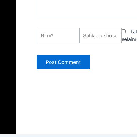
Nimi*
Sähköpostiosoite*
Ta
selaim