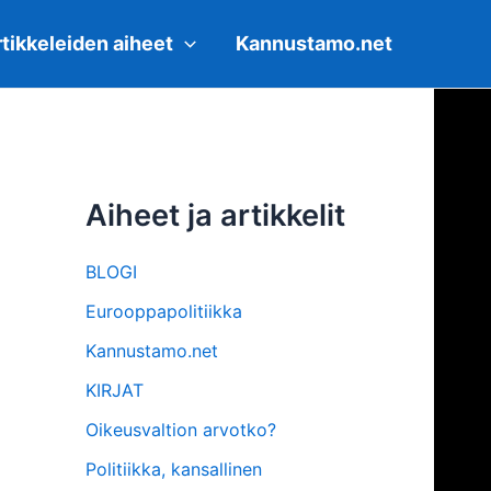
tikkeleiden aiheet
Kannustamo.net
Aiheet ja artikkelit
BLOGI
Eurooppapolitiikka
Kannustamo.net
KIRJAT
Oikeusvaltion arvotko?
Politiikka, kansallinen