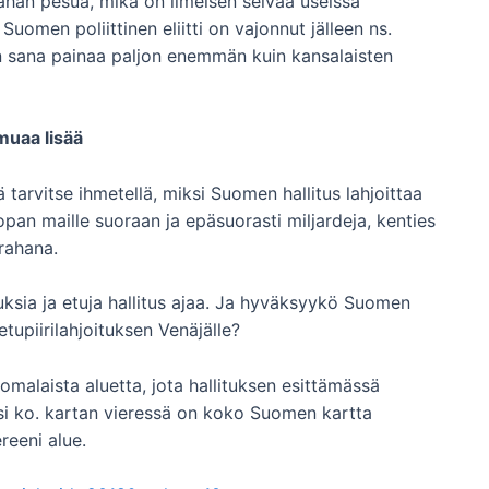
rahan pesua, mikä on ilmeisen selvää useissa
Suomen poliittinen eliitti on vajonnut jälleen ns.
n sana painaa paljon enemmän kuin kansalaisten
muaa lisää
tarvitse ihmetellä, miksi Suomen hallitus lahjoittaa
opan maille suoraan ja epäsuorasti miljardeja, kenties
rahana.
uksia ja etuja hallitus ajaa. Ja hyväksyykö Suomen
tupiirilahjoituksen Venäjälle?
malaista aluetta, jota hallituksen esittämässä
ksi ko. kartan vieressä on koko Suomen kartta
reeni alue.