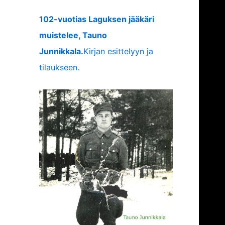
102-vuotias Laguksen jääkäri
muistelee, Tauno
Junnikkala.
Kirjan esittelyyn ja
tilaukseen.