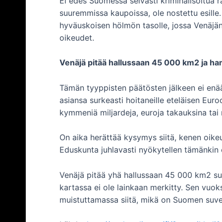
Ei edes Suomessa selvästi kriminalisoitua 
suuremmissa kaupoissa, ole nostettu esille. 
hyväuskoisen hölmön tasolle, jossa Venäjä
oikeudet.
Venäjä pitää hallussaan 45 000 km2 ja ha
Tämän tyyppisten päätösten jälkeen ei enää 
asiansa surkeasti hoitaneille eteläisen Euro
kymmeniä miljardeja, euroja takauksina tai 
On aika herättää kysymys siitä, kenen oike
Eduskunta juhlavasti nyökytellen tämänkin e
Venäjä pitää yhä hallussaan 45 000 km2 suo
kartassa ei ole lainkaan merkitty. Sen vuo
muistuttamassa siitä, mikä on Suomen suve