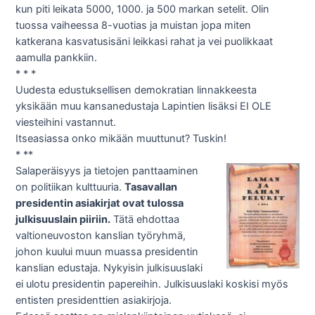
kun piti leikata 5000, 1000. ja 500 markan setelit. Olin
tuossa vaiheessa 8-vuotias ja muistan jopa miten
katkerana kasvatusisäni leikkasi rahat ja vei puolikkaat
aamulla pankkiin.
* * *
Uudesta edustuksellisen demokratian linnakkeesta
yksikään muu kansanedustaja Lapintien lisäksi EI OLE
viesteihini vastannut.
Itseasiassa onko mikään muuttunut? Tuskin!
* **
Salaperäisyys ja tietojen panttaaminen
on politiikan kulttuuria.
Tasavallan
presidentin asiakirjat ovat tulossa
julkisuuslain piiriin.
Tätä ehdottaa
valtioneuvoston kanslian työryhmä,
johon kuului muun muassa presidentin
kanslian edustaja. Nykyisin julkisuuslaki
ei ulotu presidentin papereihin. Julkisuuslaki koskisi myös
entisten presidenttien asiakirjoja.