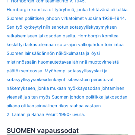
1. Hornborgin komiteamietintö v. 1945.
Hornborgin komitea oli työryhmä, jonka tehtävänä oli tutkia
Suomen poliittisen johdon virkatoimet vuosina 1938–1944.
Sen työ kytkeytyi niin sanotun sotasyylliskysymyksen
ratkaisemiseen jatkosodan osalta. Hornborgin komitea
keskittyi tarkastelemaan sota-ajan valtiojohdon toimintaa
Suomen lainsäädännön näkökulmasta ja löysi
mietinnössään huomautettavaa lähinnä muotovirheistä
päätöksenteossa. Myöhempi sotasyyllisyyslaki ja
sotasyyllisyysoikeudenkäynti sitävastoin perustuivat
näkemykseen, jonka mukaan hyökkäyssodan johtaminen
yleensä ja siten myös Suomen johdon politiikka jatkosodan
aikana oli kansainvälinen rikos rauhaa vastaan.
2. Laman ja Rahan Pelurit 1990-luvulla.
SUOMEN vapaussodat