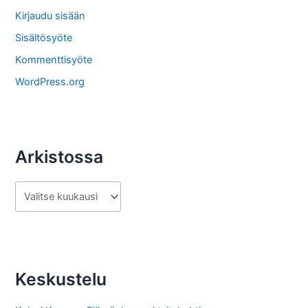
o
Kirjaudu sisään
s
Sisältösyöte
t
Kommenttisyöte
a
WordPress.org
Arkistossa
A
r
k
i
s
Keskustelu
t