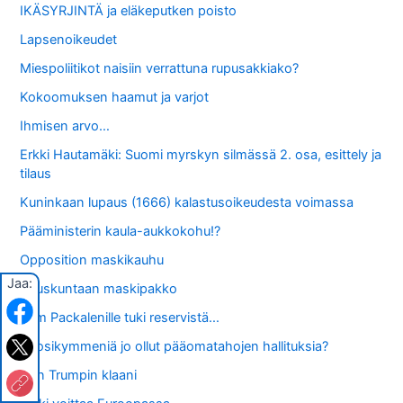
IKÄSYRJINTÄ ja eläkeputken poisto
Lapsenoikeudet
Miespoliitikot naisiin verrattuna rupusakkiako?
Kokoomuksen haamut ja varjot
Ihmisen arvo…
Erkki Hautamäki: Suomi myrskyn silmässä 2. osa, esittely ja
tilaus
Kuninkaan lupaus (1666) kalastusoikeudesta voimassa
Pääministerin kaula-aukkokohu!?
Opposition maskikauhu
Jaa:
Eduskuntaan maskipakko
Tom Packalenille tuki reservistä…
Vuosikymmeniä jo ollut pääomatahojen hallituksia?
Don Trumpin klaani