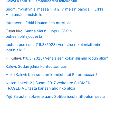
o
Kalevi Kannus
:
Elämänkaareni taitekohtia
s
Suomi myrskyn silmässä 1. ja 2. viimeisin painos...
:
Erkki
Hautamäen muistolle
s
Interneetti
:
Erkki Hautamäen muistolle
a
Tupaukko
:
Sanna Marin Luopuu SDP:n
puheenjohtajuudesta
rauhan puolesta
:
(16.3-2023) Venäläisen kolonialismin
lopun alku?
H. Kalevi
:
(16.3-2023) Venäläisen kolonialismin lopun alku?
Kalevi
:
Sodan julma kohtuuttomuus
Huke Kalevi
:
Kun sota on kohdistunut Eurooppaaan?
Nallen enkelit 2 | Suomi 2017 verkosto
:
SUOMEN
TRAGEDIA .. tästä kansan ahdinko alkoi
Yrjö Saraste, sotaveteraani
:
Sotilaallisesta liittoutumisesta