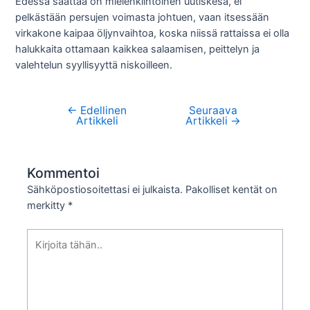
Edessä saattaa on mielenkiintoinen uutiskesä, ei
pelkästään persujen voimasta johtuen, vaan itsessään
virkakone kaipaa öljynvaihtoa, koska niissä rattaissa ei olla
halukkaita ottamaan kaikkea salaamisen, peittelyn ja
valehtelun syyllisyyttä niskoilleen.
←
Edellinen
Seuraava
Artikkelien
Artikkeli
Artikkeli
→
selaus
Kommentoi
Sähköpostiosoitettasi ei julkaista.
Pakolliset kentät on
merkitty
*
Kirjoita
tähän..