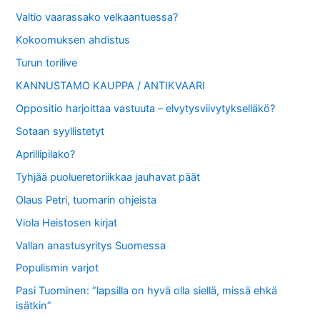
Valtio vaarassako velkaantuessa?
Kokoomuksen ahdistus
Turun torilive
KANNUSTAMO KAUPPA / ANTIKVAARI
Oppositio harjoittaa vastuuta – elvytysviivytykselläkö?
Sotaan syyllistetyt
Aprillipilako?
Tyhjää puolueretoriikkaa jauhavat päät
Olaus Petri, tuomarin ohjeista
Viola Heistosen kirjat
Vallan anastusyritys Suomessa
Populismin varjot
Pasi Tuominen: ”lapsilla on hyvä olla siellä, missä ehkä
isätkin”