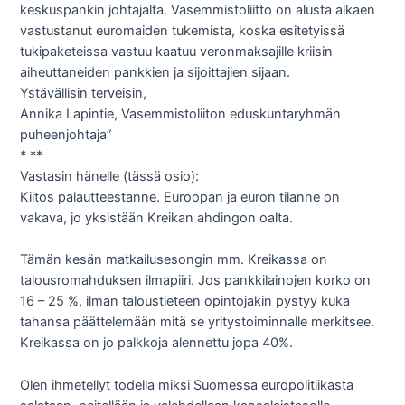
keskuspankin johtajalta. Vasemmistoliitto on alusta alkaen
vastustanut euromaiden tukemista, koska esitetyissä
tukipaketeissa vastuu kaatuu veronmaksajille kriisin
aiheuttaneiden pankkien ja sijoittajien sijaan.
Ystävällisin terveisin,
Annika Lapintie, Vasemmistoliiton eduskuntaryhmän
puheenjohtaja”
* **
Vastasin hänelle (tässä osio):
Kiitos palautteestanne. Euroopan ja euron tilanne on
vakava, jo yksistään Kreikan ahdingon oalta.
Tämän kesän matkailusesongin mm. Kreikassa on
talousromahduksen ilmapiiri. Jos pankkilainojen korko on
16 – 25 %, ilman taloustieteen opintojakin pystyy kuka
tahansa päättelemään mitä se yritystoiminnalle merkitsee.
Kreikassa on jo palkkoja alennettu jopa 40%.
Olen ihmetellyt todella miksi Suomessa europolitiikasta