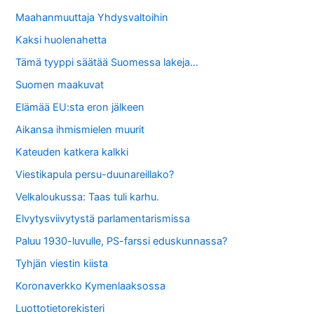
Maahanmuuttaja Yhdysvaltoihin
Kaksi huolenahetta
Tämä tyyppi säätää Suomessa lakeja…
Suomen maakuvat
Elämää EU:sta eron jälkeen
Aikansa ihmismielen muurit
Kateuden katkera kalkki
Viestikapula persu-duunareillako?
Velkaloukussa: Taas tuli karhu.
Elvytysviivytystä parlamentarismissa
Paluu 1930-luvulle, PS-farssi eduskunnassa?
Tyhjän viestin kiista
Koronaverkko Kymenlaaksossa
Luottotietorekisteri