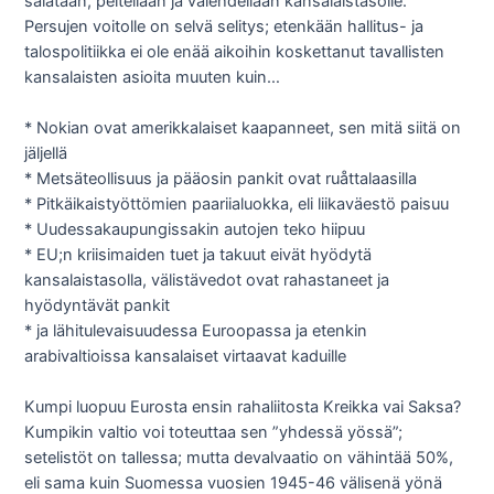
salataan, peitellään ja valehdellaan kansalaistasolle.
Persujen voitolle on selvä selitys; etenkään hallitus- ja
talospolitiikka ei ole enää aikoihin koskettanut tavallisten
kansalaisten asioita muuten kuin…
* Nokian ovat amerikkalaiset kaapanneet, sen mitä siitä on
jäljellä
* Metsäteollisuus ja pääosin pankit ovat ruåttalaasilla
* Pitkäikaistyöttömien paariialuokka, eli liikaväestö paisuu
* Uudessakaupungissakin autojen teko hiipuu
* EU;n kriisimaiden tuet ja takuut eivät hyödytä
kansalaistasolla, välistävedot ovat rahastaneet ja
hyödyntävät pankit
* ja lähitulevaisuudessa Euroopassa ja etenkin
arabivaltioissa kansalaiset virtaavat kaduille
Kumpi luopuu Eurosta ensin rahaliitosta Kreikka vai Saksa?
Kumpikin valtio voi toteuttaa sen ”yhdessä yössä”;
setelistöt on tallessa; mutta devalvaatio on vähintää 50%,
eli sama kuin Suomessa vuosien 1945-46 välisenä yönä