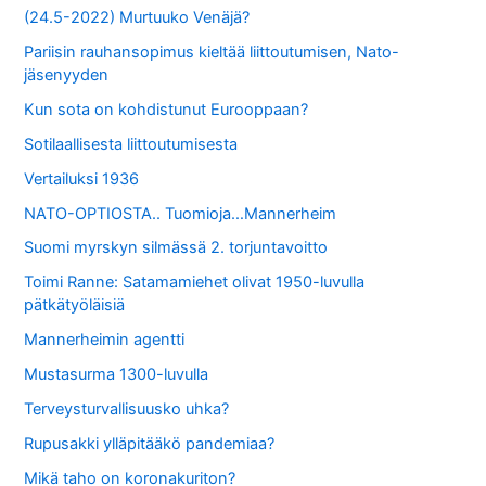
(24.5-2022) Murtuuko Venäjä?
Pariisin rauhansopimus kieltää liittoutumisen, Nato-
jäsenyyden
Kun sota on kohdistunut Eurooppaan?
Sotilaallisesta liittoutumisesta
Vertailuksi 1936
NATO-OPTIOSTA.. Tuomioja…Mannerheim
Suomi myrskyn silmässä 2. torjuntavoitto
Toimi Ranne: Satamamiehet olivat 1950-luvulla
pätkätyöläisiä
Mannerheimin agentti
Mustasurma 1300-luvulla
Terveysturvallisuusko uhka?
Rupusakki ylläpitääkö pandemiaa?
Mikä taho on koronakuriton?