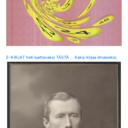
E-KIRJAT heti luettavaksi TÄSTÄ … Kaksi kirjaa ilmaiseksi;