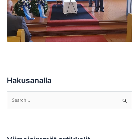
Hakusanalla
S
e
a
r
c