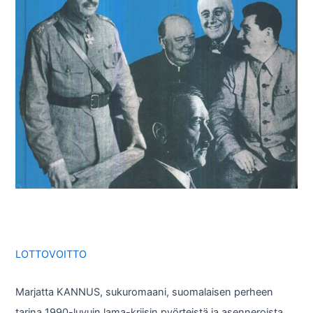
LOTTOVOITTO
Marjatta KANNUS, sukuromaani, suomalaisen perheen
tarina 1990-luvuin lama-kriisin pyörteistä ja asenneroista…