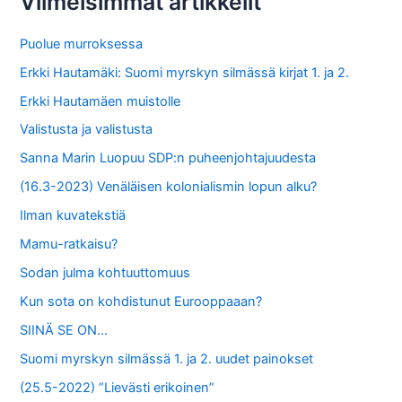
Viimeisimmät artikkelit
h
f
Puolue murroksessa
o
Erkki Hautamäki: Suomi myrskyn silmässä kirjat 1. ja 2.
r
Erkki Hautamäen muistolle
:
Valistusta ja valistusta
Sanna Marin Luopuu SDP:n puheenjohtajuudesta
(16.3-2023) Venäläisen kolonialismin lopun alku?
Ilman kuvatekstiä
Mamu-ratkaisu?
Sodan julma kohtuuttomuus
Kun sota on kohdistunut Eurooppaaan?
SIINÄ SE ON…
Suomi myrskyn silmässä 1. ja 2. uudet painokset
(25.5-2022) ”Lievästi erikoinen”