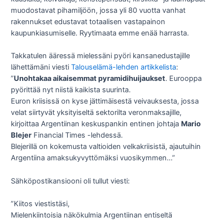
muodostavat pihamiljöön, jossa yli 80 vuotta vanhat
rakennukset edustavat totaalisen vastapainon
kaupunkiasumiselle. Ryytimaata emme enää harrasta.
Takkatulen ääressä mielessäni pyöri kansanedustajille
lähettämäni viesti
Talouselämä-lehden artikkelista
:
”
Unohtakaa aikaisemmat pyramidihuijaukset
. Eurooppa
pyörittää nyt niistä kaikista suurinta.
Euron kriisissä on kyse jättimäisestä veivauksesta, jossa
velat siirtyvät yksityiseltä sektorilta veronmaksajille,
kirjoittaa Argentiinan keskuspankin entinen johtaja
Mario
Blejer
Financial Times -lehdessä.
Blejerillä on kokemusta valtioiden velkakriisistä, ajautuihin
Argentiina amaksukyvyttömäksi vuosikymmen…”
Sähköpostikansiooni oli tullut viesti:
”Kiitos viestistäsi,
Mielenkiintoisia näkökulmia Argentiinan entiseltä