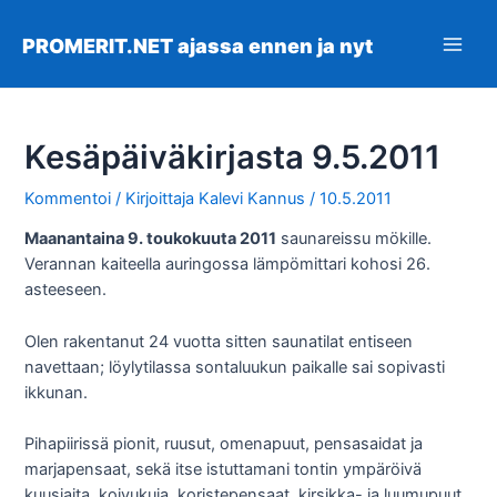
Siirry
sisältöön
PROMERIT.NET ajassa ennen ja nyt
Main
Men
Kesäpäiväkirjasta 9.5.2011
Kommentoi
/ Kirjoittaja
Kalevi Kannus
/
10.5.2011
Maanantaina 9. toukokuuta 2011
saunareissu mökille.
Verannan kaiteella auringossa lämpömittari kohosi 26.
asteeseen.
Olen rakentanut 24 vuotta sitten saunatilat entiseen
navettaan; löylytilassa sontaluukun paikalle sai sopivasti
ikkunan.
Pihapiirissä pionit, ruusut, omenapuut, pensasaidat ja
marjapensaat, sekä itse istuttamani tontin ympäröivä
kuusiaita, koivukuja, koristepensaat, kirsikka- ja luumupuut