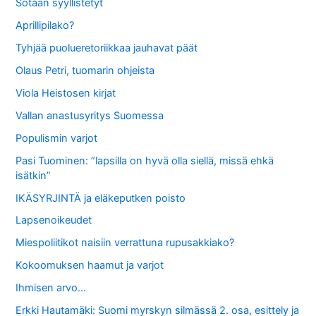
Sotaan syyllistetyt
Aprillipilako?
Tyhjää puolueretoriikkaa jauhavat päät
Olaus Petri, tuomarin ohjeista
Viola Heistosen kirjat
Vallan anastusyritys Suomessa
Populismin varjot
Pasi Tuominen: ”lapsilla on hyvä olla siellä, missä ehkä
isätkin”
IKÄSYRJINTÄ ja eläkeputken poisto
Lapsenoikeudet
Miespoliitikot naisiin verrattuna rupusakkiako?
Kokoomuksen haamut ja varjot
Ihmisen arvo…
Erkki Hautamäki: Suomi myrskyn silmässä 2. osa, esittely ja