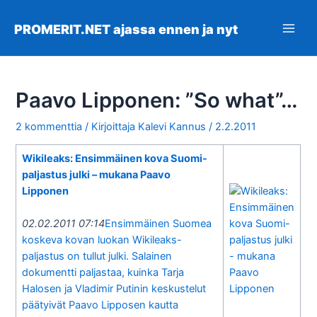
Siirry
sisältöön
PROMERIT.NET ajassa ennen ja nyt
Main
Men
Paavo Lipponen: ”So what”…
2 kommenttia
/ Kirjoittaja
Kalevi Kannus
/
2.2.2011
Wikileaks: Ensimmäinen kova Suomi-
paljastus julki – mukana Paavo
Lipponen
02.02.2011 07:14
Ensimmäinen Suomea
koskeva kovan luokan Wikileaks-
paljastus on tullut julki. Salainen
dokumentti paljastaa, kuinka Tarja
Halosen ja Vladimir Putinin keskustelut
päätyivät Paavo Lipposen kautta