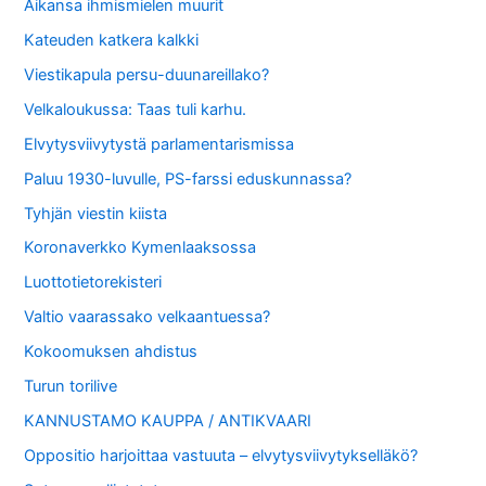
Aikansa ihmismielen muurit
Kateuden katkera kalkki
Viestikapula persu-duunareillako?
Velkaloukussa: Taas tuli karhu.
Elvytysviivytystä parlamentarismissa
Paluu 1930-luvulle, PS-farssi eduskunnassa?
Tyhjän viestin kiista
Koronaverkko Kymenlaaksossa
Luottotietorekisteri
Valtio vaarassako velkaantuessa?
Kokoomuksen ahdistus
Turun torilive
KANNUSTAMO KAUPPA / ANTIKVAARI
Oppositio harjoittaa vastuuta – elvytysviivytykselläkö?