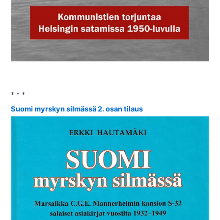
* * *
Suomi myrskyn silmässä 2. osan tilaus