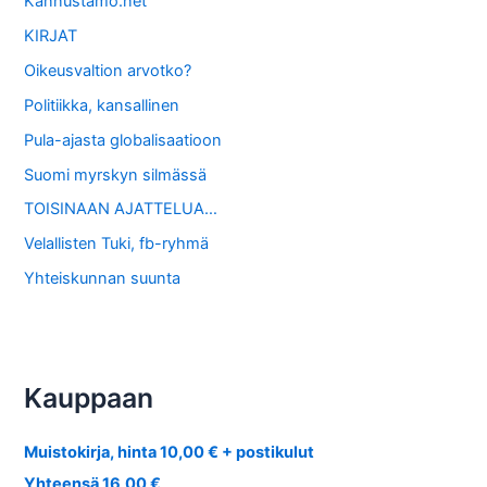
Kannustamo.net
KIRJAT
Oikeusvaltion arvotko?
Politiikka, kansallinen
Pula-ajasta globalisaatioon
Suomi myrskyn silmässä
TOISINAAN AJATTELUA…
Velallisten Tuki, fb-ryhmä
Yhteiskunnan suunta
Kauppaan
Muistokirja, hinta 10,00 € + postikulut
Yhteensä 16,00 €