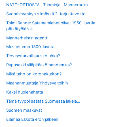
NATO-OPTIOSTA.. Tuomioja…Mannerheim
Suomi myrskyn silmässä 2. torjuntavoitto
Toimi Ranne: Satamamiehet olivat 1950-luvulla
pätkätyöläisiä
Mannerheimin agentti
Mustasurma 1300-luvulla
Terveysturvallisuusko uhka?
Rupusakki ylläpitääkö pandemiaa?
Mikä taho on koronakuriton?
Maahanmuuttaja Yhdysvaltoihin
Kaksi huolenahetta
Tämä tyyppi säätää Suomessa lakeja…
Suomen maakuvat
Elämää EU:sta eron jälkeen