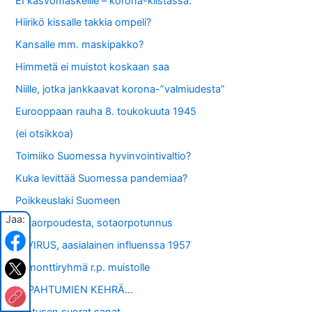
EI kasvomaskeille – korona-kiistassa.
Hiirikö kissalle takkia ompeli?
Kansalle mm. maskipakko?
Himmetä ei muistot koskaan saa
Niille, jotka jankkaavat korona-”valmiudesta”
Eurooppaan rauha 8. toukokuuta 1945
(ei otsikkoa)
Toimiiko Suomessa hyvinvointivaltio?
Kuka levittää Suomessa pandemiaa?
Poikkeuslaki Suomeen
Jaa:
Sotaorpoudesta, sotaorpotunnus
A-VIRUS, aasialainen influenssa 1957
Remonttiryhmä r.p. muistolle
TAPAHTUMIEN KEHRÄ…
Laatusen suorat sanat