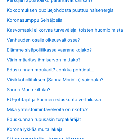
Persujen apostolitko parantavat kansan?
Kokoomuksen puoluejohdosta puuttuu naisenergia
Koronasumppu Seinäjoella
Kasvomaski ei korvaa turvaväleja, toisten huomioimista
Vanhuuden osalle oikeusvaltiossa?
Elämme sisäpolitiikassa vaaranaikojako?
Värin määritys ihmisarvon mittako?
Eduskunnan moukarit? Jonkka pohtinut…
Viisikkohallituksen (Sanna Marin’in) vainoako?
Sanna Marin kilttikö?
EU-johtajat ja Suomen eduskunta vertailussa
Mikä yhteistoimintavelvoite on rikottu?
Eduskunnan rupusakin turpakäräjät
Korona lykkää muita lakeja