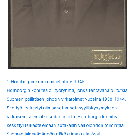
1. Hornborgin komiteamietintö v. 1945.
Hornborgin komitea oli työryhmä, jonka tehtävänä oli tutkia
Suomen poliittisen johdon virkatoimet vuosina 1938–1944.
Sen työ kytkeytyi niin sanotun sotasyylliskysymyksen
ratkaisemiseen jatkosodan osalta. Hornborgin komitea
keskittyi tarkastelemaan sota-ajan valtiojohdon toimintaa
Suomen lainsäädännön näkökulmasta ja löysi