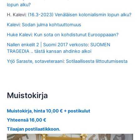
lopun alku?
H. Kalevi
:
(16.3-2023) Venäläisen kolonialismin lopun alku?
Kalevi
:
Sodan julma kohtuuttomuus
Huke Kalevi
:
Kun sota on kohdistunut Eurooppaaan?
Nallen enkelit 2 | Suomi 2017 verkosto
:
SUOMEN
TRAGEDIA .. tästä kansan ahdinko alkoi
Yrjö Saraste, sotaveteraani
:
Sotilaallisesta liittoutumisesta
Muistokirja
Muistokirja, hinta 10,00 € + postikulut
Yhteensä 16,00 €
Tilaajan postilaatikkoon.