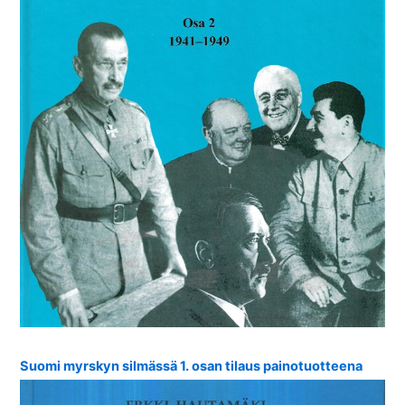
Suomi myrskyn silmässä 1. osan tilaus painotuotteena