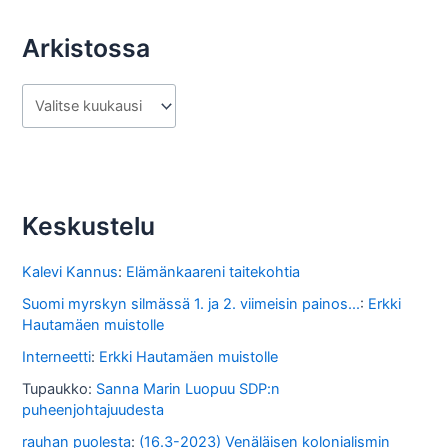
Arkistossa
A
r
k
i
s
Keskustelu
t
o
Kalevi Kannus
:
Elämänkaareni taitekohtia
s
Suomi myrskyn silmässä 1. ja 2. viimeisin painos...
:
Erkki
Hautamäen muistolle
s
Interneetti
:
Erkki Hautamäen muistolle
a
Tupaukko
:
Sanna Marin Luopuu SDP:n
puheenjohtajuudesta
rauhan puolesta
:
(16.3-2023) Venäläisen kolonialismin