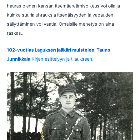
hauras pienen kansan itsemääräämisoikeus voi olla ja
kuinka suuria uhrauksia itsenäisyyden ja vapauden
säilyttäminen voi vaatia. Omaisille menetys on aina
raskas…
102-vuotias Laguksen jääkäri muistelee, Tauno
Junnikkala.
Kirjan esittelyyn ja tilaukseen.