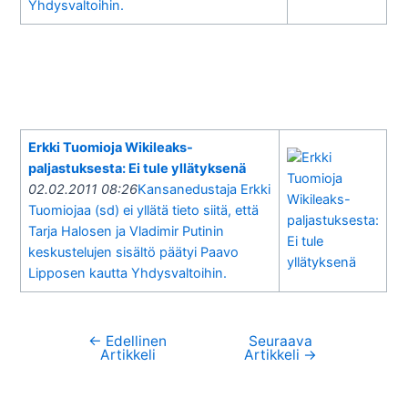
Yhdysvaltoihin.
Erkki Tuomioja Wikileaks-
paljastuksesta: Ei tule yllätyksenä
02.02.2011 08:26
Kansanedustaja Erkki
Tuomiojaa (sd) ei yllätä tieto siitä, että
Tarja Halosen ja Vladimir Putinin
keskustelujen sisältö päätyi Paavo
Lipposen kautta Yhdysvaltoihin.
←
Edellinen
Seuraava
Artikkelien
Artikkeli
Artikkeli
→
selaus