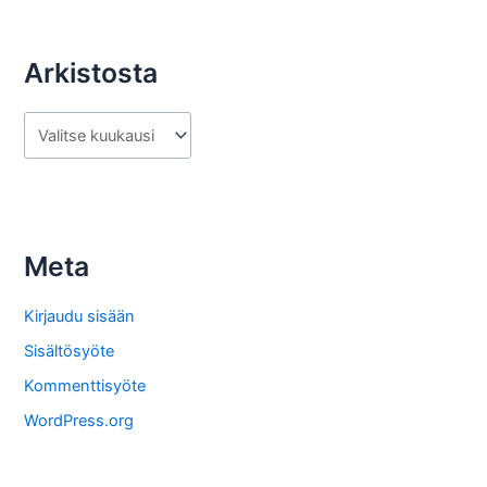
Arkistosta
A
r
k
i
s
Meta
t
o
Kirjaudu sisään
s
Sisältösyöte
t
Kommenttisyöte
a
WordPress.org