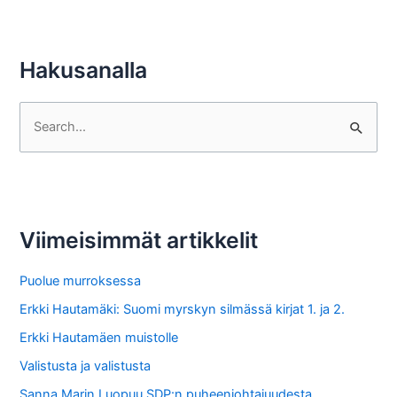
Hakusanalla
S
e
a
r
c
Viimeisimmät artikkelit
h
f
Puolue murroksessa
o
Erkki Hautamäki: Suomi myrskyn silmässä kirjat 1. ja 2.
r
Erkki Hautamäen muistolle
:
Valistusta ja valistusta
Sanna Marin Luopuu SDP:n puheenjohtajuudesta