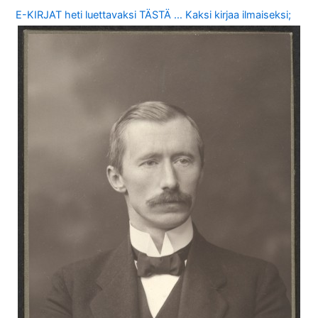
E-KIRJAT heti luettavaksi TÄSTÄ … Kaksi kirjaa ilmaiseksi;