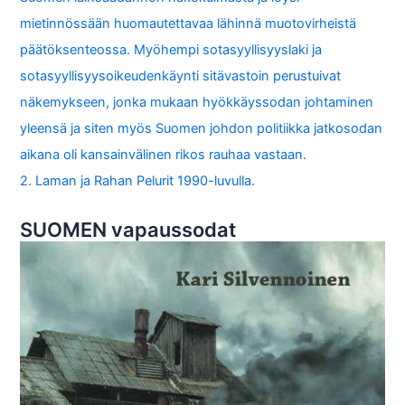
mietinnössään huomautettavaa lähinnä muotovirheistä
päätöksenteossa. Myöhempi sotasyyllisyyslaki ja
sotasyyllisyysoikeudenkäynti sitävastoin perustuivat
näkemykseen, jonka mukaan hyökkäyssodan johtaminen
yleensä ja siten myös Suomen johdon politiikka jatkosodan
aikana oli kansainvälinen rikos rauhaa vastaan.
2. Laman ja Rahan Pelurit 1990-luvulla.
SUOMEN vapaussodat