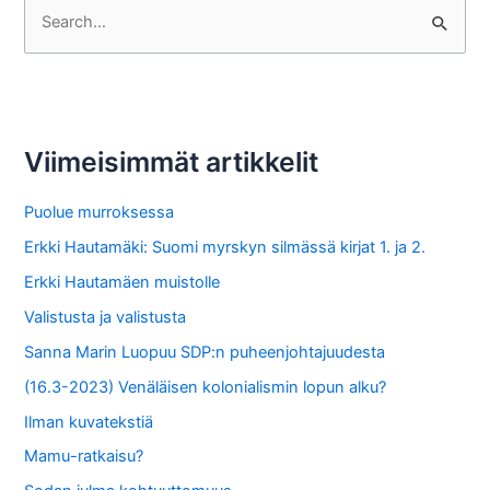
S
e
a
r
c
Viimeisimmät artikkelit
h
f
Puolue murroksessa
o
Erkki Hautamäki: Suomi myrskyn silmässä kirjat 1. ja 2.
r
Erkki Hautamäen muistolle
:
Valistusta ja valistusta
Sanna Marin Luopuu SDP:n puheenjohtajuudesta
(16.3-2023) Venäläisen kolonialismin lopun alku?
Ilman kuvatekstiä
Mamu-ratkaisu?