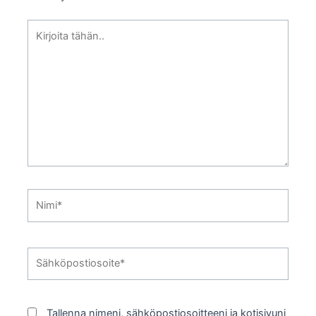
Kirjoita
tähän..
Nimi*
Sähköpostiosoite*
Tallenna nimeni, sähköpostiosoitteeni ja kotisivuni