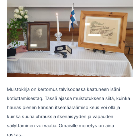
Muistokirja on kertomus talvisodassa kaatuneen isäni
kotiuttamisestaq. Tässä ajassa muistutuksena siitä, kuinka
hauras pienen kansan itsemääräämisoikeus voi olla ja
kuinka suuria uhrauksia itsenäisyyden ja vapauden
säilyttäminen voi vaatia. Omaisille menetys on aina
raskas…