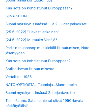
Sodan julma kohtuuttomuus
Kun sota on kohdistunut Eurooppaaan?
SIINÄ SE ON…
Suomi myrskyn silmässä 1. ja 2. uudet painokset
(25.5-2022) ”Lievästi erikoinen”
(24.5-2022) Murtuuko Venäjä?
Pariisin rauhansopimus kieltää liittoutumisen, Nato-
jäsenyyden
Kun sota on kohdistunut Eurooppaan?
Sotilaallisesta liittoutumisesta
Vertailuksi 1936
NATO-OPTIOSTA.. Tuomioja…Mannerheim
Suomi myrskyn silmässä 2. torjuntavoitto
Toimi Ranne: Satamamiehet olivat 1950-luvulla
pätkätyöläisiä