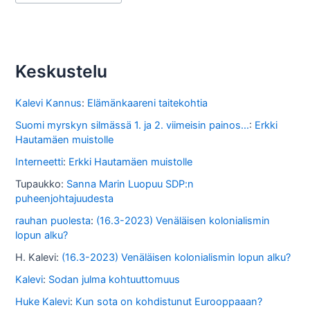
r
k
i
s
Keskustelu
t
o
Kalevi Kannus
:
Elämänkaareni taitekohtia
s
Suomi myrskyn silmässä 1. ja 2. viimeisin painos...
:
Erkki
Hautamäen muistolle
s
Interneetti
:
Erkki Hautamäen muistolle
a
Tupaukko
:
Sanna Marin Luopuu SDP:n
puheenjohtajuudesta
rauhan puolesta
:
(16.3-2023) Venäläisen kolonialismin
lopun alku?
H. Kalevi
:
(16.3-2023) Venäläisen kolonialismin lopun alku?
Kalevi
:
Sodan julma kohtuuttomuus
Huke Kalevi
:
Kun sota on kohdistunut Eurooppaaan?