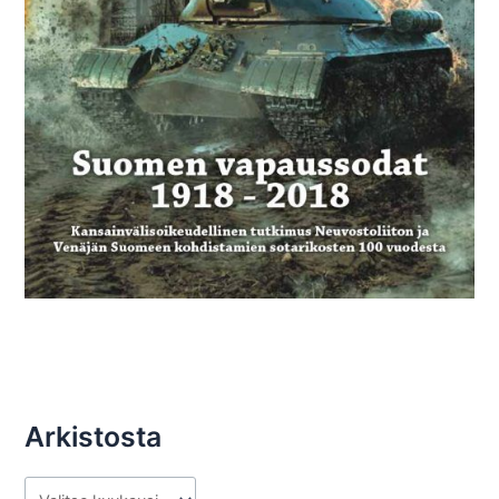
Arkistosta
A