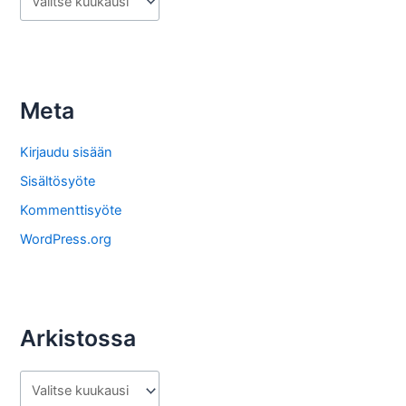
r
k
i
s
Meta
t
o
Kirjaudu sisään
s
Sisältösyöte
t
Kommenttisyöte
a
WordPress.org
Arkistossa
A