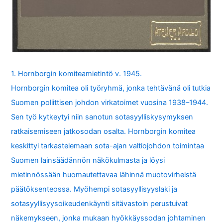
1. Hornborgin komiteamietintö v. 1945.
Hornborgin komitea oli työryhmä, jonka tehtävänä oli tutkia
Suomen poliittisen johdon virkatoimet vuosina 1938–1944.
Sen työ kytkeytyi niin sanotun sotasyylliskysymyksen
ratkaisemiseen jatkosodan osalta. Hornborgin komitea
keskittyi tarkastelemaan sota-ajan valtiojohdon toimintaa
Suomen lainsäädännön näkökulmasta ja löysi
mietinnössään huomautettavaa lähinnä muotovirheistä
päätöksenteossa. Myöhempi sotasyyllisyyslaki ja
sotasyyllisyysoikeudenkäynti sitävastoin perustuivat
näkemykseen, jonka mukaan hyökkäyssodan johtaminen