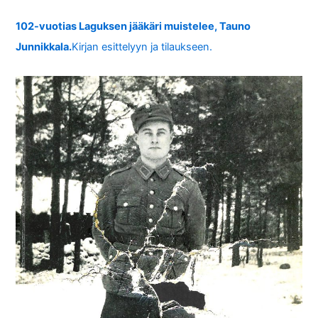
102-vuotias Laguksen jääkäri muistelee, Tauno
Junnikkala.
Kirjan esittelyyn ja tilaukseen.