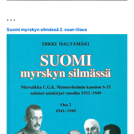
* * *
Suomi myrskyn silmässä 2. osan tilaus