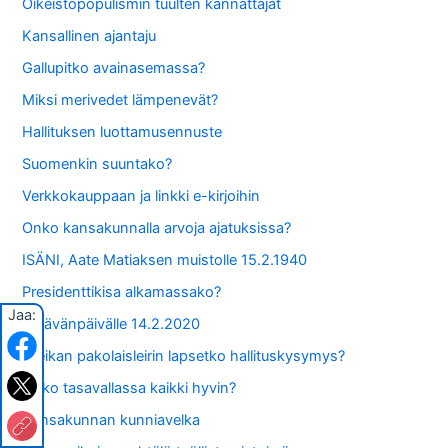
Oikeistopopulismin tuulten kannattajat
Kansallinen ajantaju
Gallupitko avainasemassa?
Miksi merivedet lämpenevät?
Hallituksen luottamusennuste
Suomenkin suuntako?
Verkkokauppaan ja linkki e-kirjoihin
Onko kansakunnalla arvoja ajatuksissa?
ISÄNI, Aate Matiaksen muistolle 15.2.1940
Presidenttikisa alkamassako?
Jaa:
Ystävänpäivälle 14.2.2020
Kreikan pakolaisleirin lapsetko hallituskysymys?
Onko tasavallassa kaikki hyvin?
Kansakunnan kunniavelka