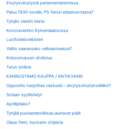
Elvytysviivytystä parlamentarismissa
Paluu 1930-luvulle, PS-farssi eduskunnassa?
Tyhjän viestin kiista
Koronaverkko Kymenlaaksossa
Luottotietorekisteri
Valtio vaarassako velkaantuessa?
Kokoomuksen ahdistus
Turun torilive
KANNUSTAMO KAUPPA / ANTIKVAARI
Oppositio harjoittaa vastuuta – elvytysviivytykselläkö?
Sotaan syyllistetyt
Aprillipilako?
Tyhjää puolueretoriikkaa jauhavat päät
Olaus Petri, tuomarin ohjeista