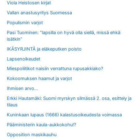
Viola Heistosen kirjat
Vallan anastusyritys Suomessa
Populismin varjot
Pasi Tuominen: ”lapsilla on hyvä olla siellä, missä ehkä
isätkin”
IKÄSYRJINTÄ ja eläkeputken poisto
Lapsenoikeudet
Miespoliitikot naisiin verrattuna rupusakkiako?
Kokoomuksen haamut ja varjot
Ihmisen arvo…
Erkki Hautamäki: Suomi myrskyn silmässä 2. osa, esittely ja
tilaus
Kuninkaan lupaus (1666) kalastusoikeudesta voimassa
Pääministerin kaula-aukkokohu!?
Opposition maskikauhu