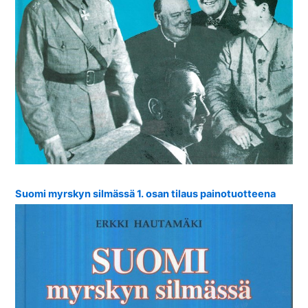
Suomi myrskyn silmässä 1. osan tilaus painotuotteena