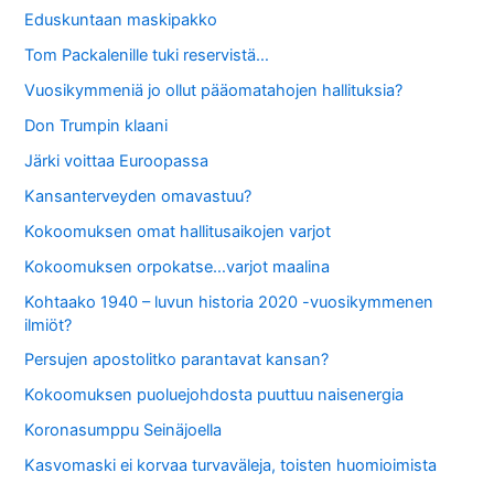
Eduskuntaan maskipakko
Tom Packalenille tuki reservistä…
Vuosikymmeniä jo ollut pääomatahojen hallituksia?
Don Trumpin klaani
Järki voittaa Euroopassa
Kansanterveyden omavastuu?
Kokoomuksen omat hallitusaikojen varjot
Kokoomuksen orpokatse…varjot maalina
Kohtaako 1940 – luvun historia 2020 -vuosikymmenen
ilmiöt?
Persujen apostolitko parantavat kansan?
Kokoomuksen puoluejohdosta puuttuu naisenergia
Koronasumppu Seinäjoella
Kasvomaski ei korvaa turvaväleja, toisten huomioimista