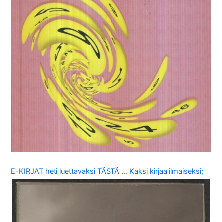
E-KIRJAT heti luettavaksi TÄSTÄ … Kaksi kirjaa ilmaiseksi;