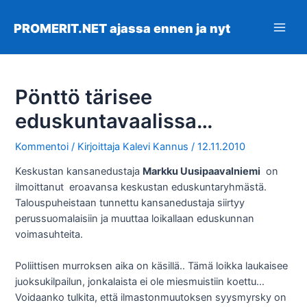
Siirry
sisältöön
PROMERIT.NET ajassa ennen ja nyt
Main
Men
Pönttö tärisee
eduskuntavaalissa…
Kommentoi
/ Kirjoittaja
Kalevi Kannus
/
12.11.2010
Keskustan kansanedustaja
Markku Uusipaavalniemi
on
ilmoittanut eroavansa keskustan eduskuntaryhmästä.
Talouspuheistaan tunnettu kansanedustaja siirtyy
perussuomalaisiin ja muuttaa loikallaan eduskunnan
voimasuhteita.
Poliittisen murroksen aika on käsillä.. Tämä loikka laukaisee
juoksukilpailun, jonkalaista ei ole miesmuistiin koettu…
Voidaanko tulkita, että ilmastonmuutoksen syysmyrsky on