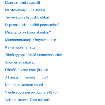
Mannerheimin agentti
Mustasurma 1300-luvulla
Terveysturvallisuusko uhka?
Rupusakki ylläpitääkö pandemiaa?
Mikä taho on koronakuriton?
Maahanmuuttaja Yhdysvaltoihin
Kaksi huolenahetta
Tämä tyyppi säätää Suomessa lakeja…
Suomen maakuvat
Elämää EU:sta eron jälkeen
Aikansa ihmismielen muurit
Kateuden katkera kalkki
Viestikapula persu-duunareillako?
Velkaloukussa: Taas tuli karhu.