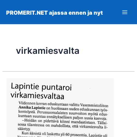
Siirry
sisältöön
PROMERIT.NET ajassa ennen ja nyt
Main
Men
virkamiesvalta