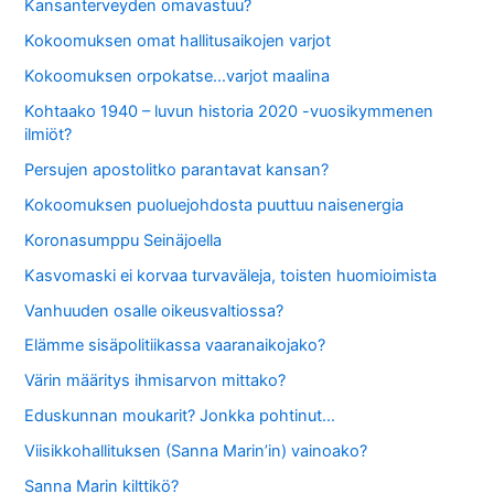
Kansanterveyden omavastuu?
Kokoomuksen omat hallitusaikojen varjot
Kokoomuksen orpokatse…varjot maalina
Kohtaako 1940 – luvun historia 2020 -vuosikymmenen
ilmiöt?
Persujen apostolitko parantavat kansan?
Kokoomuksen puoluejohdosta puuttuu naisenergia
Koronasumppu Seinäjoella
Kasvomaski ei korvaa turvaväleja, toisten huomioimista
Vanhuuden osalle oikeusvaltiossa?
Elämme sisäpolitiikassa vaaranaikojako?
Värin määritys ihmisarvon mittako?
Eduskunnan moukarit? Jonkka pohtinut…
Viisikkohallituksen (Sanna Marin’in) vainoako?
Sanna Marin kilttikö?