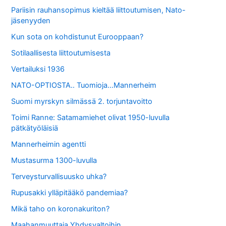
Pariisin rauhansopimus kieltää liittoutumisen, Nato-
jäsenyyden
Kun sota on kohdistunut Eurooppaan?
Sotilaallisesta liittoutumisesta
Vertailuksi 1936
NATO-OPTIOSTA.. Tuomioja…Mannerheim
Suomi myrskyn silmässä 2. torjuntavoitto
Toimi Ranne: Satamamiehet olivat 1950-luvulla
pätkätyöläisiä
Mannerheimin agentti
Mustasurma 1300-luvulla
Terveysturvallisuusko uhka?
Rupusakki ylläpitääkö pandemiaa?
Mikä taho on koronakuriton?
Maahanmuuttaja Yhdysvaltoihin