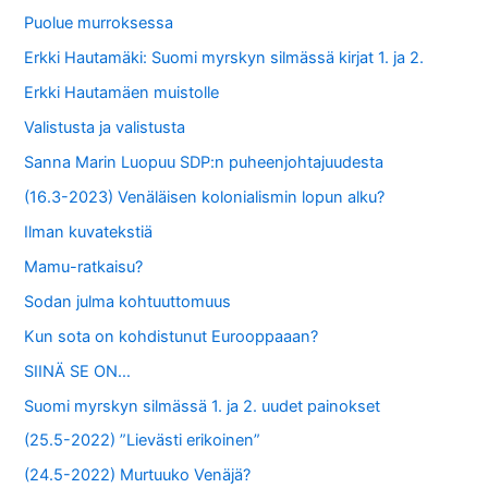
f
Puolue murroksessa
o
Erkki Hautamäki: Suomi myrskyn silmässä kirjat 1. ja 2.
r
Erkki Hautamäen muistolle
:
Valistusta ja valistusta
Sanna Marin Luopuu SDP:n puheenjohtajuudesta
(16.3-2023) Venäläisen kolonialismin lopun alku?
Ilman kuvatekstiä
Mamu-ratkaisu?
Sodan julma kohtuuttomuus
Kun sota on kohdistunut Eurooppaaan?
SIINÄ SE ON…
Suomi myrskyn silmässä 1. ja 2. uudet painokset
(25.5-2022) ”Lievästi erikoinen”
(24.5-2022) Murtuuko Venäjä?