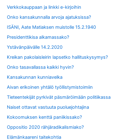
Verkkokauppaan ja linkki e-kirjoihin
Onko kansakunnalla arvoja ajatuksissa?
ISÄNI, Aate Matiaksen muistolle 15.2.1940
Presidenttikisa alkamassako?
Ystävänpäivälle 14.2.2020
Kreikan pakolaisleirin lapsetko hallituskysymys?
Onko tasavallassa kaikki hyvin?
Kansakunnan kunniavelka
Aivan erikoinen yhtälö työllistymistoimiin
Tieteentekijät pyrkivät päsmäröimään politiikassa
Naiset ottavat vastuuta puoluejohtajina
Kokoomuksen kenttä paniikissako?
Oppositio 2020 rähjäradikalismiako?
Elämänkaareni taitekohtia