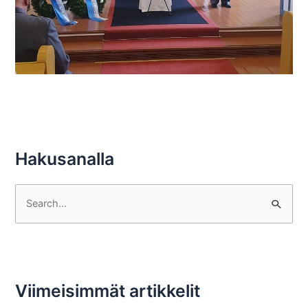
Hakusanalla
S
e
a
r
c
Viimeisimmät artikkelit
h