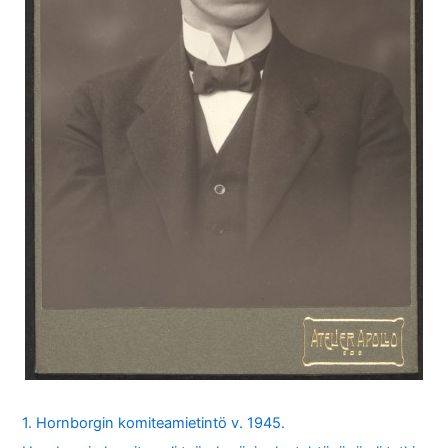
1. Hornborgin komiteamietintö v. 1945.