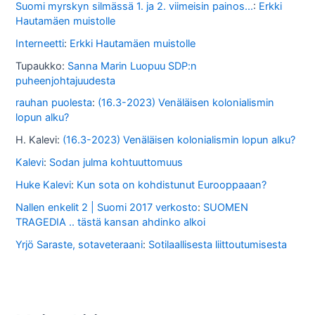
s
Suomi myrskyn silmässä 1. ja 2. viimeisin painos...
:
Erkki
Hautamäen muistolle
s
Interneetti
:
Erkki Hautamäen muistolle
a
Tupaukko
:
Sanna Marin Luopuu SDP:n
puheenjohtajuudesta
rauhan puolesta
:
(16.3-2023) Venäläisen kolonialismin
lopun alku?
H. Kalevi
:
(16.3-2023) Venäläisen kolonialismin lopun alku?
Kalevi
:
Sodan julma kohtuuttomuus
Huke Kalevi
:
Kun sota on kohdistunut Eurooppaaan?
Nallen enkelit 2 | Suomi 2017 verkosto
:
SUOMEN
TRAGEDIA .. tästä kansan ahdinko alkoi
Yrjö Saraste, sotaveteraani
:
Sotilaallisesta liittoutumisesta