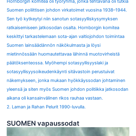
Hornborgin komitea oli työryhmä, jonka tehtävänä oli tutkia
Suomen poliittisen johdon virkatoimet vuosina 1938–1944.
Sen työ kytkeytyi niin sanotun sotasyylliskysymyksen
ratkaisemiseen jatkosodan osalta. Hornborgin komitea
keskittyi tarkastelemaan sota-ajan valtiojohdon toimintaa
Suomen lainsäädännön näkökulmasta ja löysi
mietinnössään huomautettavaa lähinnä muotovirheistä
päätöksenteossa. Myöhempi sotasyyllisyyslaki ja
sotasyyllisyysoikeudenkäynti sitävastoin perustuivat
näkemykseen, jonka mukaan hyökkäyssodan johtaminen
yleensä ja siten myös Suomen johdon politiikka jatkosodan
aikana oli kansainvälinen rikos rauhaa vastaan.
2. Laman ja Rahan Pelurit 1990-luvulla.
SUOMEN vapaussodat