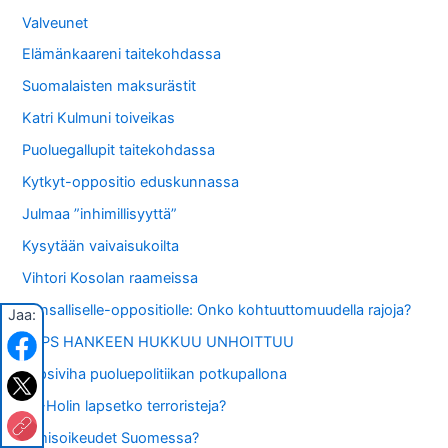
Valveunet
Elämänkaareni taitekohdassa
Suomalaisten maksurästit
Katri Kulmuni toiveikas
Puoluegallupit taitekohdassa
Kytkyt-oppositio eduskunnassa
Julmaa ”inhimillisyyttä”
Kysytään vaivaisukoilta
Vihtori Kosolan raameissa
Kansalliselle-oppositiolle: Onko kohtuuttomuudella rajoja?
Jaa:
LAPS HANKEEN HUKKUU UNHOITTUU
Lapsiviha puoluepolitiikan potkupallona
AL-Holin lapsetko terroristeja?
Ihmisoikeudet Suomessa?