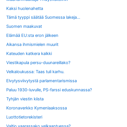
Kaksi huolenahetta
Tämä tyyppi säätää Suomessa lakeja…
Suomen maakuvat
Elämää EU:sta eron jälkeen
Aikansa ihmismielen muurit
Kateuden katkera kalkki
Viestikapula persu-duunareillako?
Velkaloukussa: Taas tuli karhu.
Elvytysviivytystä parlamentarismissa
Paluu 1930-luvulle, PS-farssi eduskunnassa?
Tyhjän viestin kiista
Koronaverkko Kymenlaaksossa
Luottotietorekisteri
Valtio vaarassako velkaantuessa?