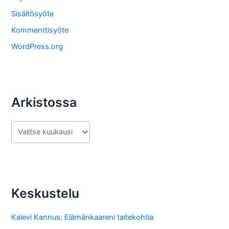
s
Sisältösyöte
t
Kommenttisyöte
a
WordPress.org
Arkistossa
A
r
k
i
s
Keskustelu
t
o
Kalevi Kannus
:
Elämänkaareni taitekohtia