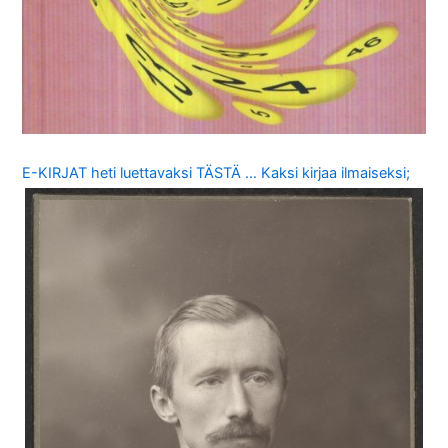
E-KIRJAT heti luettavaksi TÄSTÄ … Kaksi kirjaa ilmaiseksi;