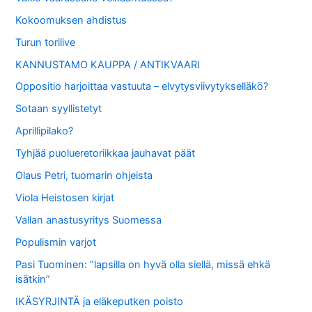
Kokoomuksen ahdistus
Turun torilive
KANNUSTAMO KAUPPA / ANTIKVAARI
Oppositio harjoittaa vastuuta – elvytysviivytykselläkö?
Sotaan syyllistetyt
Aprillipilako?
Tyhjää puolueretoriikkaa jauhavat päät
Olaus Petri, tuomarin ohjeista
Viola Heistosen kirjat
Vallan anastusyritys Suomessa
Populismin varjot
Pasi Tuominen: ”lapsilla on hyvä olla siellä, missä ehkä
isätkin”
IKÄSYRJINTÄ ja eläkeputken poisto