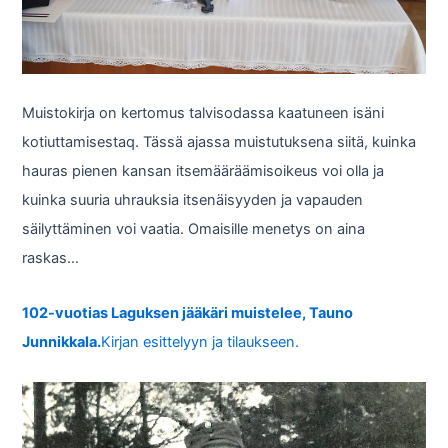
Muistokirja on kertomus talvisodassa kaatuneen isäni
kotiuttamisestaq. Tässä ajassa muistutuksena siitä, kuinka
hauras pienen kansan itsemääräämisoikeus voi olla ja
kuinka suuria uhrauksia itsenäisyyden ja vapauden
säilyttäminen voi vaatia. Omaisille menetys on aina
raskas…
102-vuotias Laguksen jääkäri muistelee, Tauno
Junnikkala.
Kirjan esittelyyn ja tilaukseen.