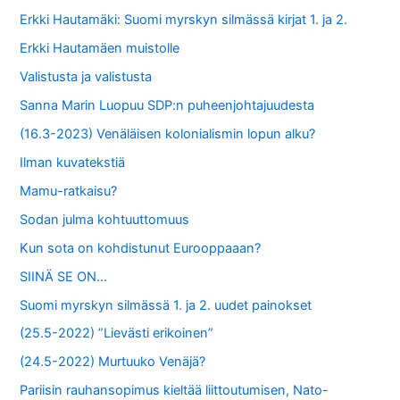
o
Erkki Hautamäki: Suomi myrskyn silmässä kirjat 1. ja 2.
r
Erkki Hautamäen muistolle
:
Valistusta ja valistusta
Sanna Marin Luopuu SDP:n puheenjohtajuudesta
(16.3-2023) Venäläisen kolonialismin lopun alku?
Ilman kuvatekstiä
Mamu-ratkaisu?
Sodan julma kohtuuttomuus
Kun sota on kohdistunut Eurooppaaan?
SIINÄ SE ON…
Suomi myrskyn silmässä 1. ja 2. uudet painokset
(25.5-2022) ”Lievästi erikoinen”
(24.5-2022) Murtuuko Venäjä?
Pariisin rauhansopimus kieltää liittoutumisen, Nato-