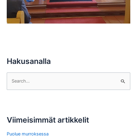
Hakusanalla
S
e
a
r
c
Viimeisimmät artikkelit
h
f
Puolue murroksessa