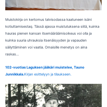
Muistokirja on kertomus talvisodassa kaatuneen isäni
kotiuttamisestaq. Tässä ajassa muistutuksena siitä, kuinka
hauras pienen kansan itsemääräämisoikeus voi olla ja
kuinka suuria uhrauksia itsenäisyyden ja vapauden
säilyttäminen voi vaatia. Omaisille menetys on aina
raskas…
102-vuotias Laguksen jääkäri muistelee, Tauno
Junnikkala.
Kirjan esittelyyn ja tilaukseen.