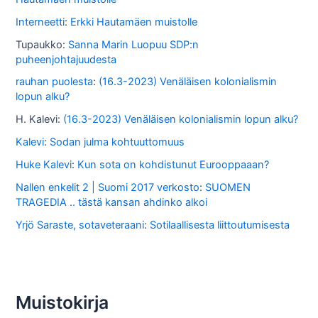
s
Interneetti
:
Erkki Hautamäen muistolle
a
Tupaukko
:
Sanna Marin Luopuu SDP:n
puheenjohtajuudesta
rauhan puolesta
:
(16.3-2023) Venäläisen kolonialismin
lopun alku?
H. Kalevi
:
(16.3-2023) Venäläisen kolonialismin lopun alku?
Kalevi
:
Sodan julma kohtuuttomuus
Huke Kalevi
:
Kun sota on kohdistunut Eurooppaaan?
Nallen enkelit 2 | Suomi 2017 verkosto
:
SUOMEN
TRAGEDIA .. tästä kansan ahdinko alkoi
Yrjö Saraste, sotaveteraani
:
Sotilaallisesta liittoutumisesta
Muistokirja