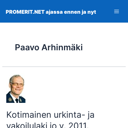
Siirry
sisältöön
PROMERIT.NET ajassa ennen ja nyt
Main
Men
Paavo Arhinmäki
Kotimainen urkinta- ja
vakoilulaki jo v. 2011.