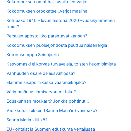
Kokoomuksen omat hallitusaikojen varjot
Kokoomuksen orpokatse…varjot maalina
Kohtaako 1940 – luvun historia 2020 -vuosikymmenen
ilmiöt?
Persujen apostolitko parantavat kansan?
Kokoomuksen puoluejohdosta puuttuu naisenergia
Koronasumppu Seinäjoella
Kasvomaski ei korvaa turvaväleja, toisten huomioimista
Vanhuuden osalle oikeusvaltiossa?
Elämme sisäpolitiikassa vaaranaikojako?
Värin määritys ihmisarvon mittako?
Eduskunnan moukarit? Jonkka pohtinut…
Viisikkohallituksen (Sanna Marin’in) vainoako?
Sanna Marin kilttikö?
EU-johtajat ja Suomen eduskunta vertailussa