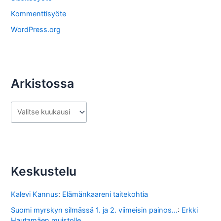
t
Kommenttisyöte
a
WordPress.org
Arkistossa
A
r
k
i
s
Keskustelu
t
o
Kalevi Kannus
:
Elämänkaareni taitekohtia
s
Suomi myrskyn silmässä 1. ja 2. viimeisin painos...
:
Erkki
Hautamäen muistolle