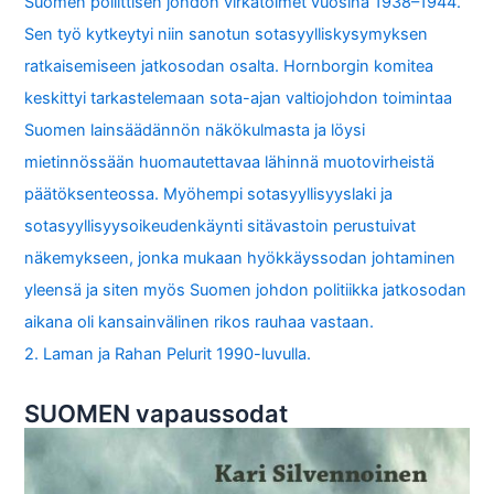
Suomen poliittisen johdon virkatoimet vuosina 1938–1944.
Sen työ kytkeytyi niin sanotun sotasyylliskysymyksen
ratkaisemiseen jatkosodan osalta. Hornborgin komitea
keskittyi tarkastelemaan sota-ajan valtiojohdon toimintaa
Suomen lainsäädännön näkökulmasta ja löysi
mietinnössään huomautettavaa lähinnä muotovirheistä
päätöksenteossa. Myöhempi sotasyyllisyyslaki ja
sotasyyllisyysoikeudenkäynti sitävastoin perustuivat
näkemykseen, jonka mukaan hyökkäyssodan johtaminen
yleensä ja siten myös Suomen johdon politiikka jatkosodan
aikana oli kansainvälinen rikos rauhaa vastaan.
2. Laman ja Rahan Pelurit 1990-luvulla.
SUOMEN vapaussodat