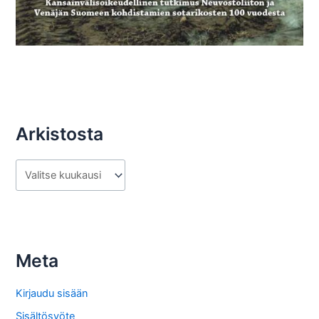
Arkistosta
A
r
k
i
s
Meta
t
o
Kirjaudu sisään
s
Sisältösyöte