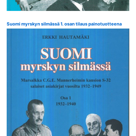
Suomi myrskyn silmässä 1. osan tilaus painotuotteena