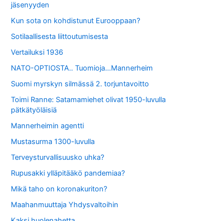
jäsenyyden
Kun sota on kohdistunut Eurooppaan?
Sotilaallisesta liittoutumisesta
Vertailuksi 1936
NATO-OPTIOSTA.. Tuomioja…Mannerheim
Suomi myrskyn silmässä 2. torjuntavoitto
Toimi Ranne: Satamamiehet olivat 1950-luvulla
pätkätyöläisiä
Mannerheimin agentti
Mustasurma 1300-luvulla
Terveysturvallisuusko uhka?
Rupusakki ylläpitääkö pandemiaa?
Mikä taho on koronakuriton?
Maahanmuuttaja Yhdysvaltoihin
Kaksi huolenahetta