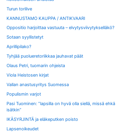
Turun torilive
KANNUSTAMO KAUPPA / ANTIKVAARI
Oppositio harjoittaa vastuuta – elvytysviivytykselläkö?
Sotaan syyllistetyt
Aprillipilako?
Tyhjää puolueretoriikkaa jauhavat päät
Olaus Petri, tuomarin ohjeista
Viola Heistosen kirjat
Vallan anastusyritys Suomessa
Populismin varjot
Pasi Tuominen: ”lapsilla on hyvä olla siellä, missä ehkä
isätkin”
IKÄSYRJINTÄ ja eläkeputken poisto
Lapsenoikeudet