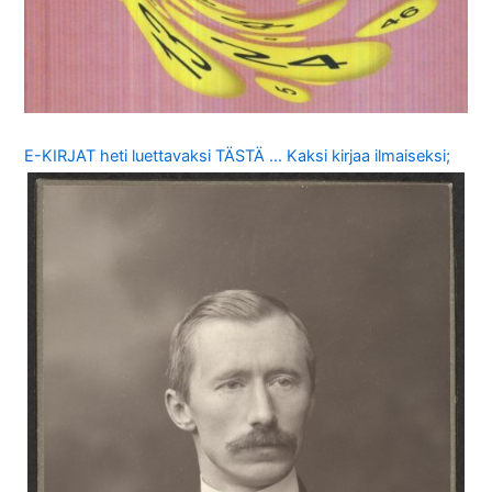
E-KIRJAT heti luettavaksi TÄSTÄ … Kaksi kirjaa ilmaiseksi;