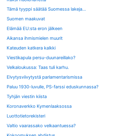
Tämä tyyppi säätää Suomessa lakeja…
Suomen maakuvat
Elämää EU:sta eron jälkeen
Aikansa ihmismielen muurit
Kateuden katkera kalkki
Viestikapula persu-duunareillako?
Velkaloukussa: Taas tuli karhu.
Elvytysviivytystä parlamentarismissa
Paluu 1930-luvulle, PS-farssi eduskunnassa?
Tyhjän viestin kiista
Koronaverkko Kymenlaaksossa
Luottotietorekisteri
Valtio vaarassako velkaantuessa?
Kokoomuksen ahdistus