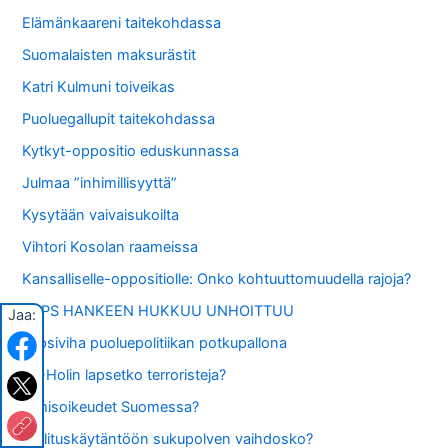
Elämänkaareni taitekohdassa
Suomalaisten maksurästit
Katri Kulmuni toiveikas
Puoluegallupit taitekohdassa
Kytkyt-oppositio eduskunnassa
Julmaa ”inhimillisyyttä”
Kysytään vaivaisukoilta
Vihtori Kosolan raameissa
Kansalliselle-oppositiolle: Onko kohtuuttomuudella rajoja?
LAPS HANKEEN HUKKUU UNHOITTUU
Jaa:
Lapsiviha puoluepolitiikan potkupallona
AL-Holin lapsetko terroristeja?
Ihmisoikeudet Suomessa?
Hallituskäytäntöön sukupolven vaihdosko?