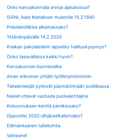
Onko kansakunnalla arvoja ajatuksissa?
ISÄNI, Aate Matiaksen muistolle 15.2.1940
Presidenttikisa alkamassako?
Ystävänpäivälle 14.2.2020
Kreikan pakolaisleirin lapsetko hallituskysymys?
Onko tasavallassa kaikki hyvin?
Kansakunnan kunniavelka
Aivan erikoinen yhtälö työllistymistoimiin
Tieteentekijät pyrkivät päsmäröimään politiikassa
Naiset ottavat vastuuta puoluejohtajina
Kokoomuksen kenttä paniikissako?
Oppositio 2020 rähjäradikalismiako?
Elämänkaareni taitekohtia
Valveunet