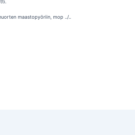
ti.
uorten maastopyöriin, mop ../..