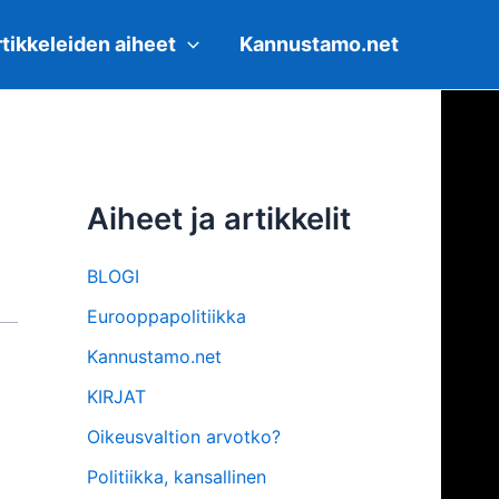
tikkeleiden aiheet
Kannustamo.net
Aiheet ja artikkelit
BLOGI
Eurooppapolitiikka
Kannustamo.net
KIRJAT
Oikeusvaltion arvotko?
Politiikka, kansallinen