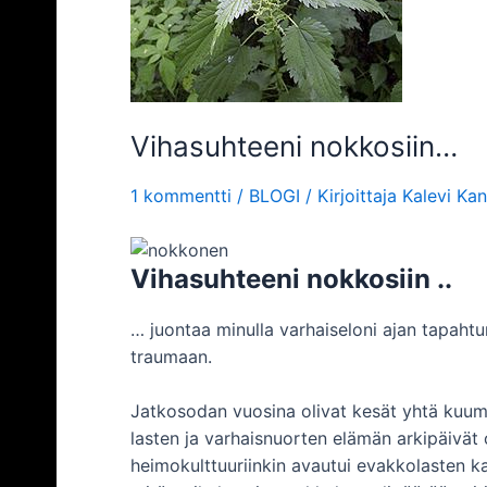
Vihasuhteeni nokkosiin…
1 kommentti
/
BLOGI
/ Kirjoittaja
Kalevi Ka
Vihasuhteeni nokkosiin ..
… juontaa minulla varhaiseloni ajan tapahtu
traumaan.
Jatkosodan vuosina olivat kesät yhtä kuum
lasten ja varhaisnuorten elämän arkipäivät 
heimokulttuuriinkin avautui evakkolasten kau