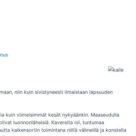
nnus
maan, niin kuin sivistyneesti ilmaistaan lapsuuden
ia kuin viimeisimmät kesät nykyäänkin. Maaseudulla
olivat luonnonläheisiä. Kavereita oli, tuntumaa
tta kaikensortin toimintana niillä välineillä ja konstella