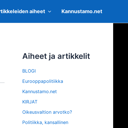
tikkeleiden aiheet
Kannustamo.net
Aiheet ja artikkelit
BLOGI
Eurooppapolitiikka
Kannustamo.net
KIRJAT
Oikeusvaltion arvotko?
Politiikka, kansallinen