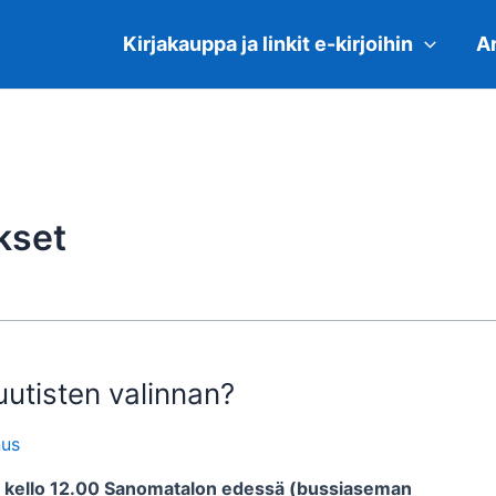
Kirjakauppa ja linkit e-kirjoihin
Ar
kset
utisten valinnan?
nus
.4 kello 12.00 Sanomatalon edessä (bussiaseman