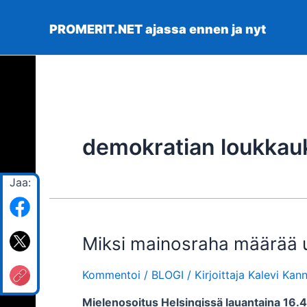
Siirry
sisältöön
PROMERIT.NET ajassa ennen ja nyt
demokratian loukkau
Jaa:
Miksi mainosraha määrää u
Kommentoi
/
BLOGI
/ Kirjoittaja
Kalevi Kan
Mielenosoitus Helsingissä lauantaina 16