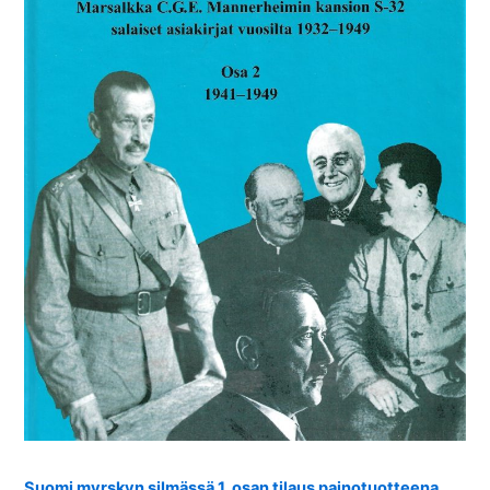
Suomi myrskyn silmässä 1. osan tilaus painotuotteena