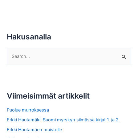
Hakusanalla
S
e
a
r
c
Viimeisimmät artikkelit
h
f
Puolue murroksessa
o
Erkki Hautamäki: Suomi myrskyn silmässä kirjat 1. ja 2.
r
Erkki Hautamäen muistolle
: