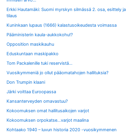
Ihmisen arvo…
Erkki Hautamäki: Suomi myrskyn silmässä 2. osa, esittely ja
tilaus
Kuninkaan lupaus (1666) kalastusoikeudesta voimassa
Pääministerin kaula-aukkokohu!?
Opposition maskikauhu
Eduskuntaan maskipakko
Tom Packalenille tuki reservistä…
Vuosikymmeniä jo ollut pääomatahojen hallituksia?
Don Trumpin klaani
Järki voittaa Euroopassa
Kansanterveyden omavastuu?
Kokoomuksen omat hallitusaikojen varjot
Kokoomuksen orpokatse…varjot maalina
Kohtaako 1940 – luvun historia 2020 -vuosikymmenen