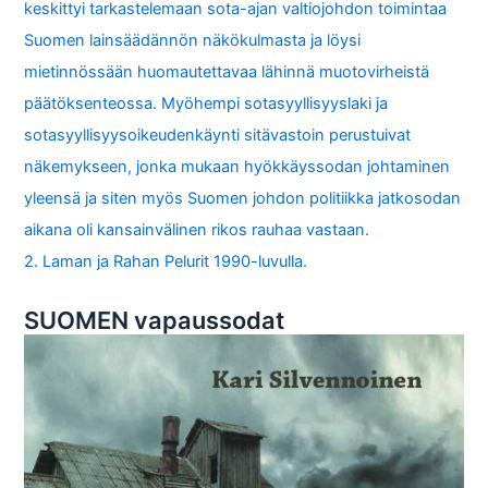
keskittyi tarkastelemaan sota-ajan valtiojohdon toimintaa
Suomen lainsäädännön näkökulmasta ja löysi
mietinnössään huomautettavaa lähinnä muotovirheistä
päätöksenteossa. Myöhempi sotasyyllisyyslaki ja
sotasyyllisyysoikeudenkäynti sitävastoin perustuivat
näkemykseen, jonka mukaan hyökkäyssodan johtaminen
yleensä ja siten myös Suomen johdon politiikka jatkosodan
aikana oli kansainvälinen rikos rauhaa vastaan.
2. Laman ja Rahan Pelurit 1990-luvulla.
SUOMEN vapaussodat