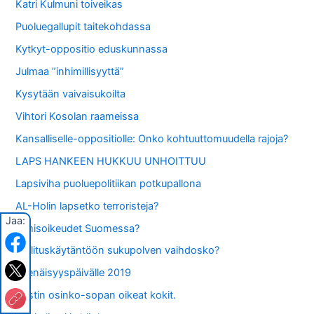
Katri Kulmuni toiveikas
Puoluegallupit taitekohdassa
Kytkyt-oppositio eduskunnassa
Julmaa ”inhimillisyyttä”
Kysytään vaivaisukoilta
Vihtori Kosolan raameissa
Kansalliselle-oppositiolle: Onko kohtuuttomuudella rajoja?
LAPS HANKEEN HUKKUU UNHOITTUU
Lapsiviha puoluepolitiikan potkupallona
AL-Holin lapsetko terroristeja?
Jaa:
Ihmisoikeudet Suomessa?
Hallituskäytäntöön sukupolven vaihdosko?
Itsenäisyyspäivälle 2019
Postin osinko-sopan oikeat kokit.