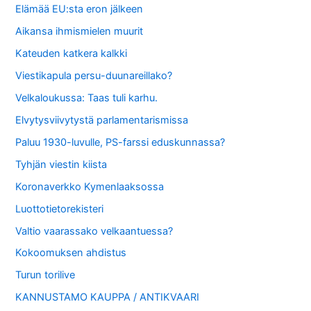
Elämää EU:sta eron jälkeen
Aikansa ihmismielen muurit
Kateuden katkera kalkki
Viestikapula persu-duunareillako?
Velkaloukussa: Taas tuli karhu.
Elvytysviivytystä parlamentarismissa
Paluu 1930-luvulle, PS-farssi eduskunnassa?
Tyhjän viestin kiista
Koronaverkko Kymenlaaksossa
Luottotietorekisteri
Valtio vaarassako velkaantuessa?
Kokoomuksen ahdistus
Turun torilive
KANNUSTAMO KAUPPA / ANTIKVAARI