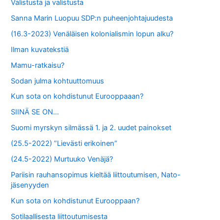
Valistusta ja valistusta
Sanna Marin Luopuu SDP:n puheenjohtajuudesta
(16.3-2023) Venäläisen kolonialismin lopun alku?
Ilman kuvatekstiä
Mamu-ratkaisu?
Sodan julma kohtuuttomuus
Kun sota on kohdistunut Eurooppaaan?
SIINÄ SE ON…
Suomi myrskyn silmässä 1. ja 2. uudet painokset
(25.5-2022) ”Lievästi erikoinen”
(24.5-2022) Murtuuko Venäjä?
Pariisin rauhansopimus kieltää liittoutumisen, Nato-
jäsenyyden
Kun sota on kohdistunut Eurooppaan?
Sotilaallisesta liittoutumisesta