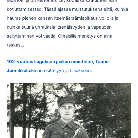
Muistokirja on kertomus talvisodassa kaatuneen isäni
kotiuttamisestaq. Tässä ajassa muistutuksena siitä, kuinka
hauras pienen kansan itsemääräämisoikeus voi olla ja
kuinka suuria uhrauksia itsenäisyyden ja vapauden
säilyttäminen voi vaatia. Omaisille menetys on aina
raskas…
102-vuotias Laguksen jääkäri muistelee, Tauno
Junnikkala.
Kirjan esittelyyn ja tilaukseen.