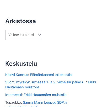
Arkistossa
A
r
k
i
s
Keskustelu
t
o
Kalevi Kannus
:
Elämänkaareni taitekohtia
s
Suomi myrskyn silmässä 1. ja 2. viimeisin painos...
:
Erkki
Hautamäen muistolle
s
Interneetti
:
Erkki Hautamäen muistolle
a
Tupaukko
:
Sanna Marin Luopuu SDP:n