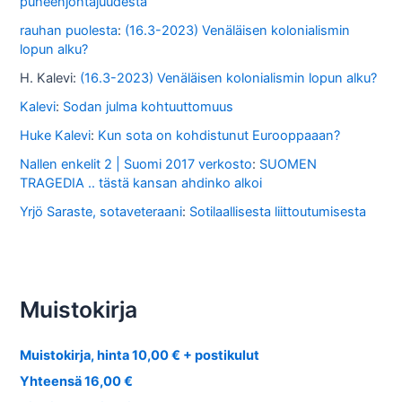
puheenjohtajuudesta
rauhan puolesta
:
(16.3-2023) Venäläisen kolonialismin
lopun alku?
H. Kalevi
:
(16.3-2023) Venäläisen kolonialismin lopun alku?
Kalevi
:
Sodan julma kohtuuttomuus
Huke Kalevi
:
Kun sota on kohdistunut Eurooppaaan?
Nallen enkelit 2 | Suomi 2017 verkosto
:
SUOMEN
TRAGEDIA .. tästä kansan ahdinko alkoi
Yrjö Saraste, sotaveteraani
:
Sotilaallisesta liittoutumisesta
Muistokirja
Muistokirja, hinta 10,00 € + postikulut
Yhteensä 16,00 €