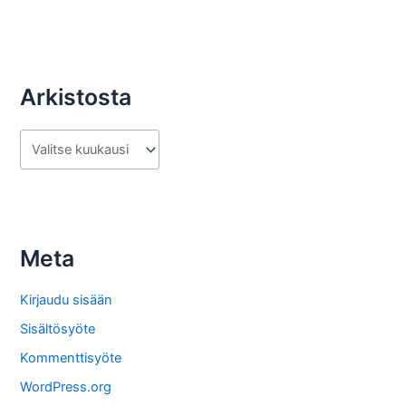
Arkistosta
A
r
k
i
s
Meta
t
o
Kirjaudu sisään
s
Sisältösyöte
t
Kommenttisyöte
a
WordPress.org