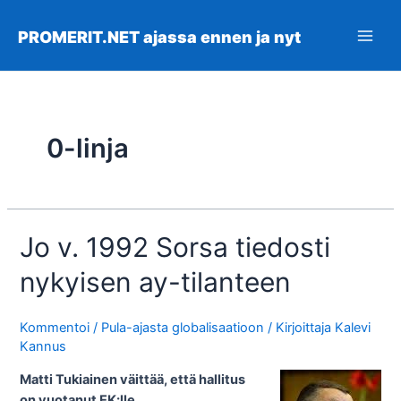
Siirry
sisältöön
PROMERIT.NET ajassa ennen ja nyt
Main
Men
0-linja
Jo v. 1992 Sorsa tiedosti
nykyisen ay-tilanteen
Kommentoi
/
Pula-ajasta globalisaatioon
/ Kirjoittaja
Kalevi
Kannus
Matti Tukiainen väittää, että hallitus
on vuotanut EK:lle.