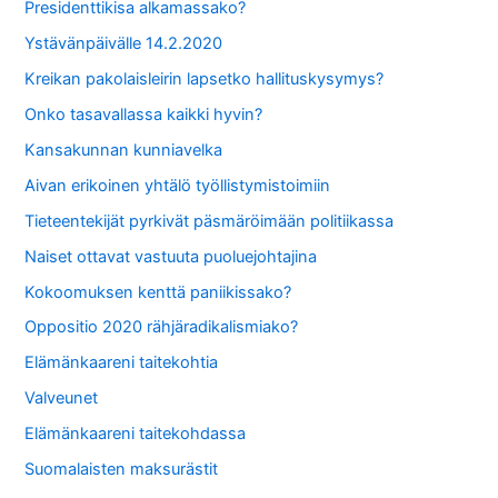
Presidenttikisa alkamassako?
Ystävänpäivälle 14.2.2020
Kreikan pakolaisleirin lapsetko hallituskysymys?
Onko tasavallassa kaikki hyvin?
Kansakunnan kunniavelka
Aivan erikoinen yhtälö työllistymistoimiin
Tieteentekijät pyrkivät päsmäröimään politiikassa
Naiset ottavat vastuuta puoluejohtajina
Kokoomuksen kenttä paniikissako?
Oppositio 2020 rähjäradikalismiako?
Elämänkaareni taitekohtia
Valveunet
Elämänkaareni taitekohdassa
Suomalaisten maksurästit