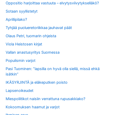
Oppositio harjoittaa vastuuta – elvytysviivytykselläkö?
Sotaan syyllistetyt
Aprillipilako?
Tyhjää puolueretoriikkaa jauhavat päät
Olaus Petri, tuomarin ohjeista
Viola Heistosen kirjat
Vallan anastusyritys Suomessa
Populismin varjot
Pasi Tuominen: ”lapsilla on hyvä olla siellä, missä ehkä
isätkin”
IKÄSYRJINTÄ ja eläkeputken poisto
Lapsenoikeudet
Miespoliitikot naisiin verrattuna rupusakkiako?
Kokoomuksen haamut ja varjot