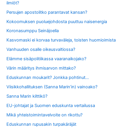
ilmiöt?
Persujen apostolitko parantavat kansan?
Kokoomuksen puoluejohdosta puuttuu naisenergia
Koronasumppu Seinäjoella
Kasvomaski ei korvaa turvaväleja, toisten huomioimista
Vanhuuden osalle oikeusvaltiossa?
Elämme sisäpolitiikassa vaaranaikojako?
Värin määritys ihmisarvon mittako?
Eduskunnan moukarit? Jonkka pohtinut…
Viisikkohallituksen (Sanna Marin’in) vainoako?
Sanna Marin kilttikö?
EU-johtajat ja Suomen eduskunta vertailussa
Mikä yhteistoimintavelvoite on rikottu?
Eduskunnan rupusakin turpakäräjät