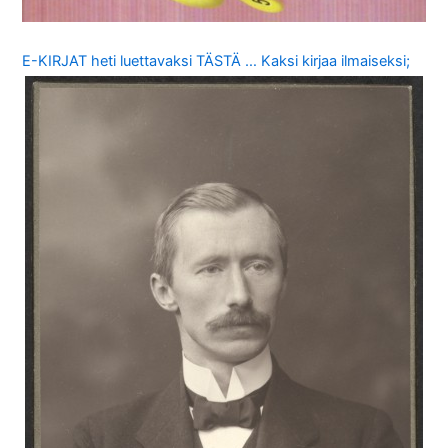
E-KIRJAT heti luettavaksi TÄSTÄ … Kaksi kirjaa ilmaiseksi;