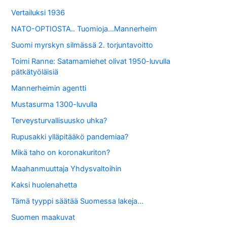
Vertailuksi 1936
NATO-OPTIOSTA.. Tuomioja…Mannerheim
Suomi myrskyn silmässä 2. torjuntavoitto
Toimi Ranne: Satamamiehet olivat 1950-luvulla
pätkätyöläisiä
Mannerheimin agentti
Mustasurma 1300-luvulla
Terveysturvallisuusko uhka?
Rupusakki ylläpitääkö pandemiaa?
Mikä taho on koronakuriton?
Maahanmuuttaja Yhdysvaltoihin
Kaksi huolenahetta
Tämä tyyppi säätää Suomessa lakeja…
Suomen maakuvat