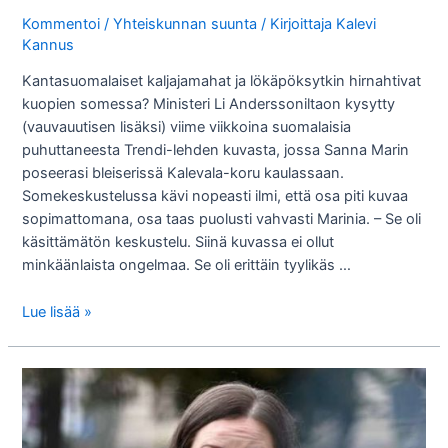
Kommentoi
/
Yhteiskunnan suunta
/ Kirjoittaja
Kalevi
Kannus
Kantasuomalaiset kaljajamahat ja lökäpöksytkin hirnahtivat
kuopien somessa? Ministeri Li Anderssoniltaon kysytty
(vauvauutisen lisäksi) viime viikkoina suomalaisia
puhuttaneesta Trendi-lehden kuvasta, jossa Sanna Marin
poseerasi bleiserissä Kalevala-koru kaulassaan.
Somekeskustelussa kävi nopeasti ilmi, että osa piti kuvaa
sopimattomana, osa taas puolusti vahvasti Marinia. – Se oli
käsittämätön keskustelu. Siinä kuvassa ei ollut
minkäänlaista ongelmaa. Se oli erittäin tyylikäs …
Pääministerin
Lue lisää »
kaula-
aukkokohu!?