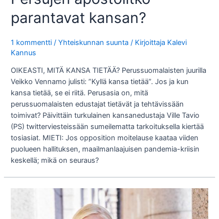
parantavat kansan?
1 kommentti
/
Yhteiskunnan suunta
/ Kirjoittaja
Kalevi
Kannus
OIKEASTI, MITÄ KANSA TIETÄÄ? Perussuomalaisten juurilla
Veikko Vennamo julisti: ”Kyllä kansa tietää”. Jos ja kun
kansa tietää, se ei riitä. Perusasia on, mitä
perussuomalaisten edustajat tietävät ja tehtävissään
toimivat? Päivittäin turkulainen kansanedustaja Ville Tavio
(PS) twitterviesteissään sumeilematta tarkoituksella kiertää
tosiasiat. MIETI: Jos opposition moitelause kaataa viiden
puolueen hallituksen, maailmanlaajuisen pandemia-kriisin
keskellä; mikä on seuraus?