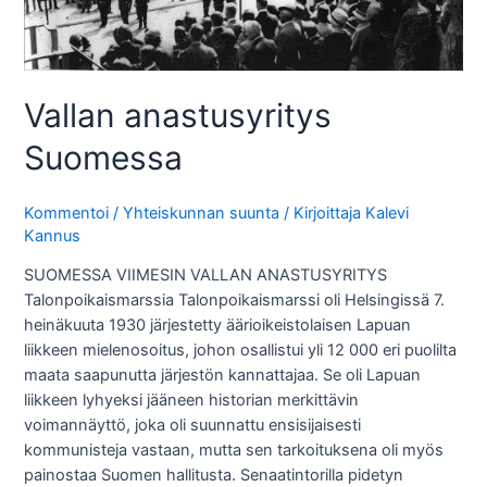
Vallan anastusyritys
Suomessa
Kommentoi
/
Yhteiskunnan suunta
/ Kirjoittaja
Kalevi
Kannus
SUOMESSA VIIMESIN VALLAN ANASTUSYRITYS
Talonpoikaismarssia Talonpoikaismarssi oli Helsingissä 7.
heinäkuuta 1930 järjestetty äärioikeistolaisen Lapuan
liikkeen mielenosoitus, johon osallistui yli 12 000 eri puolilta
maata saapunutta järjestön kannattajaa. Se oli Lapuan
liikkeen lyhyeksi jääneen historian merkittävin
voimannäyttö, joka oli suunnattu ensisijaisesti
kommunisteja vastaan, mutta sen tarkoituksena oli myös
painostaa Suomen hallitusta. Senaatintorilla pidetyn