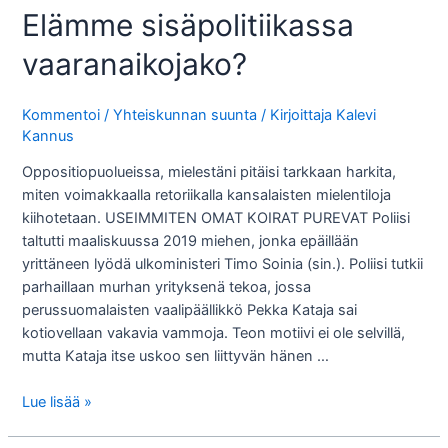
Elämme sisäpolitiikassa
vaaranaikojako?
Kommentoi
/
Yhteiskunnan suunta
/ Kirjoittaja
Kalevi
Kannus
Oppositiopuolueissa, mielestäni pitäisi tarkkaan harkita,
miten voimakkaalla retoriikalla kansalaisten mielentiloja
kiihotetaan. USEIMMITEN OMAT KOIRAT PUREVAT Poliisi
taltutti maaliskuussa 2019 miehen, jonka epäillään
yrittäneen lyödä ulkoministeri Timo Soinia (sin.). Poliisi tutkii
parhaillaan murhan yrityksenä tekoa, jossa
perussuomalaisten vaalipäällikkö Pekka Kataja sai
kotiovellaan vakavia vammoja. Teon motiivi ei ole selvillä,
mutta Kataja itse uskoo sen liittyvän hänen …
Elämme
Lue lisää »
sisäpolitiikassa
vaaranaikojako?