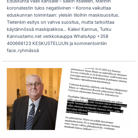
Eduskunta vaati kansalle – saikin itselleen, Marinin
koronatestin tulos negatiivinen – Korona vaikuttaa
eduskunnan toimintaan: yleisiin tiloihin maskisuositus.
Tietenkin esitys on vahva suositus, mutta tarkoittaa
käytännössä maskipakkoa… Kalevi Kannus, Turku
Kannustamo.net verkkokauppa WhatsApp +358
400666123 KESKUSTELUUN ja kommentointiin
face..ryhmässä