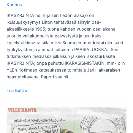
Kannus
IKÄSYRJINTÄ ns. hiljaisen tiedon alasajo on
ikuisuuskysymys Liiton tehtävässä siirryin osa-
aikaeläkkeelle 1995; tuona kahden vuoden osa-aikana
suoritin valtakunnallista päivystystä ja tein kaksi
kyselytutkimusta siitä miksi Suomeen muodostui niin suuri
työkykyisten ja ammattitaitoisten PAARIALUOKKA.. Sen
tutkimuksen mediassa julkaisun jälkeen iskostui käsite
IKÄSYRJINTA; onpa puhuttu IKÄRASISMISTAKIN, mm- olin
YLEn Kotimaan katsauksessa toimittaja Jari Hakkaraisen
haastateltavana. Raportissa oli …
IKÄSYRJINTÄ
Lue lisää »
ja
eläkeputken
poisto