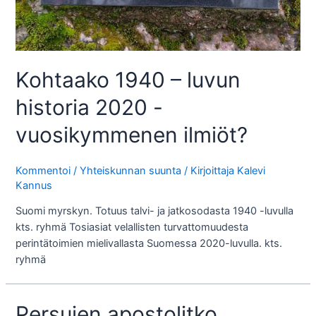
Kohtaako 1940 – luvun
historia 2020 -
vuosikymmenen ilmiöt?
Kommentoi
/
Yhteiskunnan suunta
/ Kirjoittaja
Kalevi
Kannus
Suomi myrskyn. Totuus talvi- ja jatkosodasta 1940 -luvulla
kts. ryhmä Tosiasiat velallisten turvattomuudesta
perintätoimien mielivallasta Suomessa 2020-luvulla. kts.
ryhmä
Persujen apostolitko