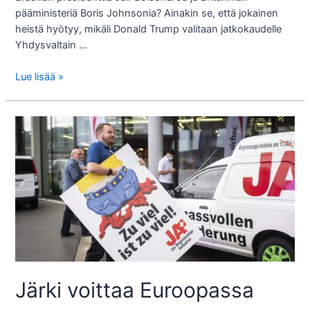
pääministeriä Boris Johnsonia? Ainakin se, että jokainen
heistä hyötyy, mikäli Donald Trump valitaan jatkokaudelle
Yhdysvaltain …
Don
Lue lisää »
Trumpin
klaani
Järki voittaa Euroopassa