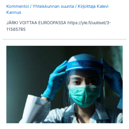
Kommentoi
/
Yhteiskunnan suunta
/ Kirjoittaja
Kalevi
Kannus
JÄRKI VOITTAA EUROOPASSA https://yle.fi/uutiset/3-
11565785