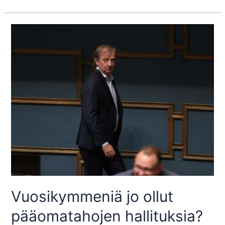
Packalenille
tuki
reservistä…
Vuosikymmeniä jo ollut
pääomatahojen hallituksia?