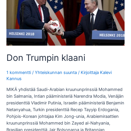
Don Trumpin klaani
1 kommentti
/
Yhteiskunnan suunta
/ Kirjoittaja
Kalevi
Kannus
MIKÄ yhdistää Saudi-Arabian kruununprinssiä Mohammed
bin Salmania, Intian pääministeriä Narendra Modia, Venäjän
presidenttiä Vladimir Putinia, Israelin pääministeriä Benjamin
Netanyahua, Turkin presidenttiä Recep Tayyip Erdogania,
Pohjois-Korean johtajaa Kim Jong-unia, Arabiemiraattien
kruununprinssiä Mohammed bin Zayed al-Nahyania,
Brasilian presidenttiä Jair Bolsonaroa ja Britannian