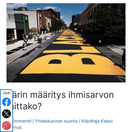
Värin määritys ihmisarvon
Jaa:
mittako?
1 kommentti
/
Yhteiskunnan suunta
/ Kirjoittaja
Kalevi
Kannus