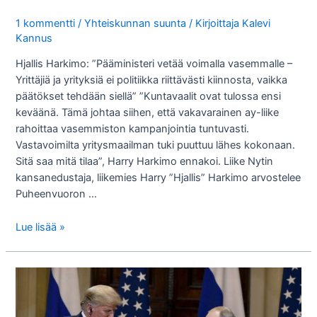
1 kommentti
/
Yhteiskunnan suunta
/ Kirjoittaja
Kalevi
Kannus
Hjallis Harkimo: ”Pääministeri vetää voimalla vasemmalle –
Yrittäjiä ja yrityksiä ei politiikka riittävästi kiinnosta, vaikka
päätökset tehdään siellä” ”Kuntavaalit ovat tulossa ensi
keväänä. Tämä johtaa siihen, että vakavarainen ay-liike
rahoittaa vasemmiston kampanjointia tuntuvasti.
Vastavoimilta yritysmaailman tuki puuttuu lähes kokonaan.
Sitä saa mitä tilaa”, Harry Harkimo ennakoi. Liike Nytin
kansanedustaja, liikemies Harry ”Hjallis” Harkimo arvostelee
Puheenvuoron …
Vuosikymmeniä
Lue lisää »
jo
ollut
pääomatahojen
hallituksia?