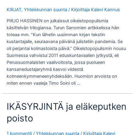
KIRJAT
,
Yhteiskunnan suunta
/ Kirjoittaja
Kalevi Kannus
PIRJO HASSINEN on julkaissut oikeistopopulismia
käsittelvän trilogiansa. Turun Sanomien artikkelissa hän
toteaa mm. ”Kun lähetin uusimman kirjan tekstin
kustantajalle, seuraavana päivänä julistetiin pandemia. Se
oli perjantai kolmastoista päivä.” Oikeistopopulismin nousu
Suomessa vahvistui 2011 eduskuntavaalien jytkystä, eli
Perussuomalaisten vaalivoitosta, jossa puolueen
kansanedustajaryhmä kasvoi viidestä
kolmeenkymmeneenyhdeksään. Huomion arvoista on
miten ennen vaaleja Timo Soini oli …
IKÄSYRJINTÄ ja eläkeputken
poisto
1 kommentti
/
Yhteiskunnan suunta
/ Kirjoittaja
Kalevi