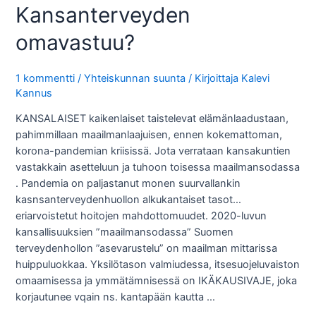
Kansanterveyden
omavastuu?
1 kommentti
/
Yhteiskunnan suunta
/ Kirjoittaja
Kalevi
Kannus
KANSALAISET kaikenlaiset taistelevat elämänlaadustaan,
pahimmillaan maailmanlaajuisen, ennen kokemattoman,
korona-pandemian kriisissä. Jota verrataan kansakuntien
vastakkain asetteluun ja tuhoon toisessa maailmansodassa
. Pandemia on paljastanut monen suurvallankin
kasnsanterveydenhuollon alkukantaiset tasot…
eriarvoistetut hoitojen mahdottomuudet. 2020-luvun
kansallisuuksien ”maailmansodassa” Suomen
terveydenhollon ”asevarustelu” on maailman mittarissa
huippuluokkaa. Yksilötason valmiudessa, itsesuojeluvaiston
omaamisessa ja ymmätämnisessä on IKÄKAUSIVAJE, joka
korjautunee vqain ns. kantapään kautta …