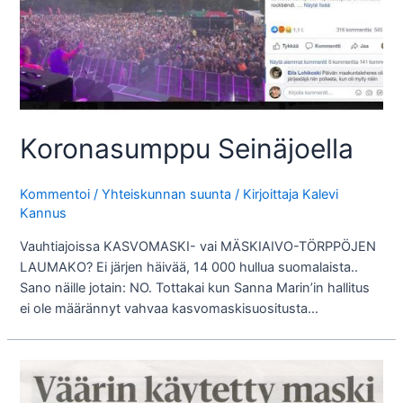
Koronasumppu Seinäjoella
Kommentoi
/
Yhteiskunnan suunta
/ Kirjoittaja
Kalevi
Kannus
Vauhtiajoissa KASVOMASKI- vai MÄSKIAIVO-TÖRPPÖJEN
LAUMAKO? Ei järjen häivää, 14 000 hullua suomalaista..
Sano näille jotain: NO. Tottakai kun Sanna Marin’in hallitus
ei ole määrännyt vahvaa kasvomaskisuositusta…