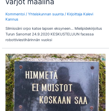
varjot maalina
Kommentoi
/
Yhteiskunnan suunta
/ Kirjoittaja
Kalevi
Kannus
Silmissäni orpo katse lapsen eksyneen… Mielipidekirjoitus
Turun Sanomat 24.9.2020 KESKUSTELUUN facessa
robottiviestihärinnän vuoksi