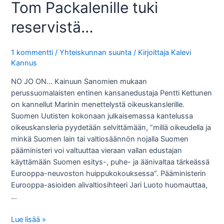
Tom Packalenille tuki
reservistä…
1 kommentti
/
Yhteiskunnan suunta
/ Kirjoittaja
Kalevi
Kannus
NO JO ON… Kainuun Sanomien mukaan
perussuomalaisten entinen kansanedustaja Pentti Kettunen
on kannellut Marinin menettelystä oikeuskanslerille.
Suomen Uutisten kokonaan julkaisemassa kantelussa
oikeuskansleria pyydetään selvittämään, ”millä oikeudella ja
minkä Suomen lain tai valtiosäännön nojalla Suomen
pääministeri voi valtuuttaa vieraan vallan edustajan
käyttämään Suomen esitys-, puhe- ja äänivaltaa tärkeässä
Eurooppa-neuvoston huippukokouksessa”. Pääministerin
Eurooppa-asioiden alivaltiosihteeri Jari Luoto huomauttaa,
…
Tom
Lue lisää »