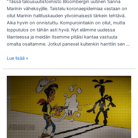
”Tässä talousuutistoimisto Bloombergin uutinen Sanna
Marinin väheksyjille. Taistelu koronaepidemiaa vastaan on
ollut Marinin hallituskauden ylivoimaisesti tärkein tehtävä.
Aika hyvin on onnistuttu. Kompurointiakin on ollut, mutta
lopputulos on tähän asti hyvä. Nyt elämme uudessa
tilanteessa ja meidän itsemme pitäisi kantaa vastuuta
omalta osaltamme. Jotkut panevat kuitenkin hanttiin sen …
Miespoliitikot
Lue lisää »
naisiin
verrattuna
rupusakkiako?