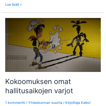
Kansanterveyden
Lue lisää »
omavastuu?
Kokoomuksen omat
hallitusaikojen varjot
1 kommentti
/
Yhteiskunnan suunta
/ Kirjoittaja
Kalevi