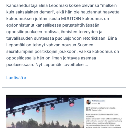
Kansanedustaja Elina Lepomäki kokee olevansa ”melkein
kuin saksalainen demari”, eikä hän ole haudannut haavetta
kokoomuksen johtamisesta MUUTOIN kokoomus on
epäonnistunut kansallisessa perustehtävässään
oppositiopuolueen roolissa, ihmisten terveyden ja
turvallisuuden suhteessa puoluejohdon retoriikkaan. Elina
Lepomäki on tehnyt vahvan nousun Suomen
seuratuimpien poliitikkojen joukkoon, vaikka kokoomus on
oppositiossa ja hän on ilman johtavaa asemaa
puolueessaan. Nyt Lepomäki tavoittelee …
Kokoomuksen
Lue lisää »
puoluejohdosta
puuttuu
naisenergia