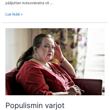
pääjuhlan kutsuvieraina oli …
Vallan
Lue lisää »
anastusyritys
Suomessa
Populismin varjot